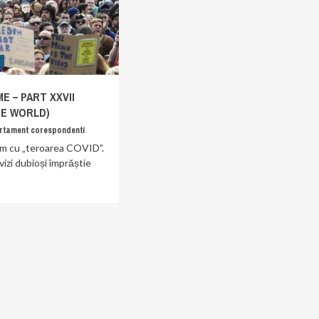
e
E – PART XXVII
HE WORLD)
rtament corespondenti
ăim cu „teroarea COVID”.
ivizi dubioși împrăștie