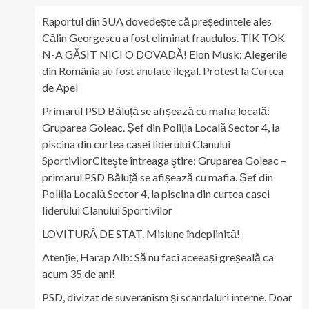
Raportul din SUA dovedește că președintele ales
Călin Georgescu a fost eliminat fraudulos. TIK TOK
N-A GĂSIT NICI O DOVADĂ! Elon Musk: Alegerile
din România au fost anulate ilegal. Protest la Curtea
de Apel
Primarul PSD Băluță se afișează cu mafia locală:
Gruparea Goleac. Șef din Poliția Locală Sector 4, la
piscina din curtea casei liderului Clanului
SportivilorCiteşte întreaga ştire: Gruparea Goleac –
primarul PSD Băluță se afișează cu mafia. Șef din
Poliția Locală Sector 4, la piscina din curtea casei
liderului Clanului Sportivilor
LOVITURĂ DE STAT. Misiune îndeplinită!
Atenție, Harap Alb: Să nu faci aceeași greșeală ca
acum 35 de ani!
PSD, divizat de suveranism și scandaluri interne. Doar