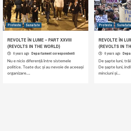
Proteste
Sanatate
Proteste
Sanatat
REVOLTE ÎN LUME – PART XXVIII
REVOLTE ÎN LUM
(REVOLTS IN THE WORLD)
(REVOLTS IN T
6 years ago
Departament corespondenti
6 years ago
Depa
Nu e nicio diferență între sistemele
De șapte luni, tr
politice. Toate duc și au nevoie de aceeași
De șapte luni, ind
organizare….
minciuni și…