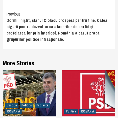
Continue
Previous
Dormi liniștit, clanul Ciolacu prosperă pentru tine. Calea
Reading
sigură pentru dezvoltarea afacerilor de partid și
protejarea lor prin interlopi. România a căzut pradă
grupurilor politice infracționale.
More Stories
Justitie
Politica
Proteste
ROMANIA
Politica
ROMANIA