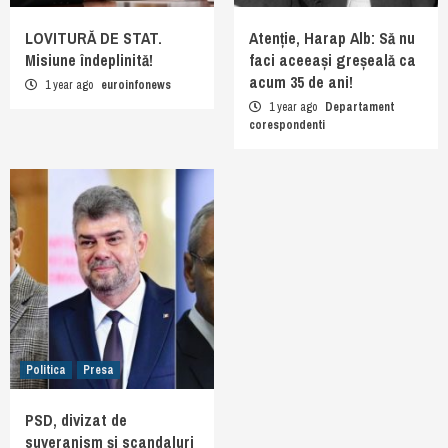
LOVITURĂ DE STAT.
Atenție, Harap Alb: Să nu
Misiune îndeplinită!
faci aceeași greșeală ca
acum 35 de ani!
1 year ago
euroinfonews
1 year ago
Departament
corespondenti
Politica
Presa
PSD, divizat de
suveranism și scandaluri