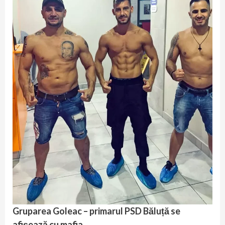
Gruparea Goleac – primarul PSD Băluță se
afișează cu mafia
.