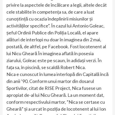
privire la aspectele de încălcare a legii, altele decât
cele stabilite în competența sa, de care a luat
cunoștință cu ocazia îndeplinirii misiunilor și
activităților specifice”. În cazul lui Antonio Goleac,
șeful Ordinii Publice din Poliția Locală, el apare
alături de interlopi nu doar în imaginea din 2 mai,
postată, de altfel, pe Facebook. Fost locotenent al
lui Nicu Gheară În imaginea aflată în posesia
ziarului, Goleac este pe scaun, în adidași verzi. În
fața sa, în piscină, se scaldă Robert Nica.
Nica e cunoscut în lumea interlopă din Capitală încă
din anii ‘90. Conform unui martor din dosarul
Sportivilor, citat de RISE Project, Nica fusese un
apropiat de-al lui Nicu Gheară. La un moment dat,
conform respectivului martor, “Nica se certase cu
Gheară” și a urcat în poziția de locotenent al lui Ion