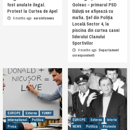
fost anulate ilegal.
Goleac – primarul PSD
Protest la Curtea de Apel
Băluță se afișează cu
mafia. Șef din Poliția
6 months ago
euroinfonews
Locală Sector 4, la
piscina din curtea casei
liderului Clanului
Sportivilor
9 months ago
Departament
corespondenti
EUROPE
Externe
FUNNY
International
Politica
EUROPE
Externe
Istorie
Presa
NEWS
Politica
Proteste