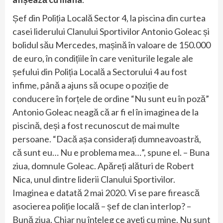
Șef din Poliția Locală Sector 4, la piscina din curtea
casei liderului Clanului Sportivilor Antonio Goleac și
bolidul său Mercedes, mașină în valoare de 150.000
de euro, în condițiile în care veniturile legale ale
șefului din Poliția Locală a Sectorului 4 au fost
infime, până a ajuns să ocupe o poziție de
conducere în forțele de ordine “Nu sunt eu în poză”
Antonio Goleac neagă că ar fi el în imaginea de la
piscină, deși a fost recunoscut de mai multe
persoane. “Dacă așa considerați dumneavoastră,
că sunt eu… Nu e problema mea…”, spune el. – Buna
ziua, domnule Goleac. Apăreți alături de Robert
Nica, unul dintre liderii Clanului Sportivilor.
Imaginea e datată 2 mai 2020. Vi se pare firească
asocierea poliție locală – șef de clan interlop? –
Bună ziua. Chiar nu înțeleg ce aveți cu mine. Nu sunt