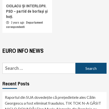
CIOLACU ȘI INTERLOPII.
PSD – partid de borfași și
hoți.
2 years ago
Departament
corespondenti
EURO INFO NEWS
Search
for:
Recent Posts
Raportul din SUA dovedește că președintele ales Călin
Georgescu a fost eliminat fraudulos. TIK TOK N-A GĂSIT
NICI O DOVADĂ! Elon Musk: Alegerile din România au