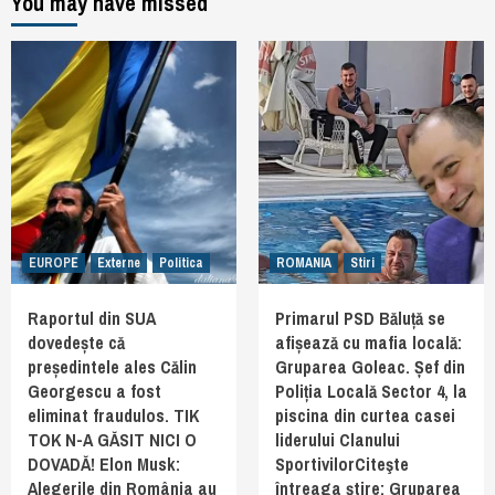
You may have missed
EUROPE
Externe
Politica
ROMANIA
Stiri
Raportul din SUA
Primarul PSD Băluță se
dovedește că
afișează cu mafia locală:
președintele ales Călin
Gruparea Goleac. Șef din
Georgescu a fost
Poliția Locală Sector 4, la
eliminat fraudulos. TIK
piscina din curtea casei
TOK N-A GĂSIT NICI O
liderului Clanului
DOVADĂ! Elon Musk:
SportivilorCiteşte
Alegerile din România au
întreaga ştire: Gruparea