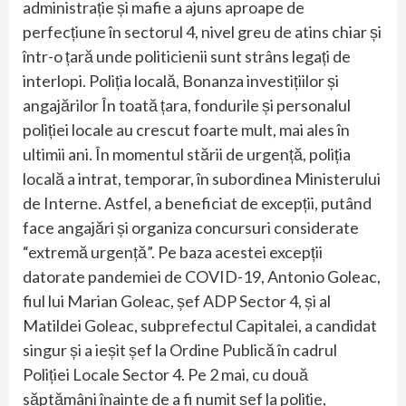
administrație și mafie a ajuns aproape de
perfecțiune în sectorul 4, nivel greu de atins chiar și
într-o țară unde politicienii sunt strâns legați de
interlopi. Poliția locală, Bonanza investițiilor și
angajărilor În toată țara, fondurile și personalul
poliției locale au crescut foarte mult, mai ales în
ultimii ani. În momentul stării de urgență, poliția
locală a intrat, temporar, în subordinea Ministerului
de Interne. Astfel, a beneficiat de excepții, putând
face angajări și organiza concursuri considerate
“extremă urgență”. Pe baza acestei excepții
datorate pandemiei de COVID-19, Antonio Goleac,
fiul lui Marian Goleac, șef ADP Sector 4, și al
Matildei Goleac, subprefectul Capitalei, a candidat
singur și a ieșit șef la Ordine Publică în cadrul
Poliției Locale Sector 4. Pe 2 mai, cu două
săptămâni înainte de a fi numit șef la poliție,