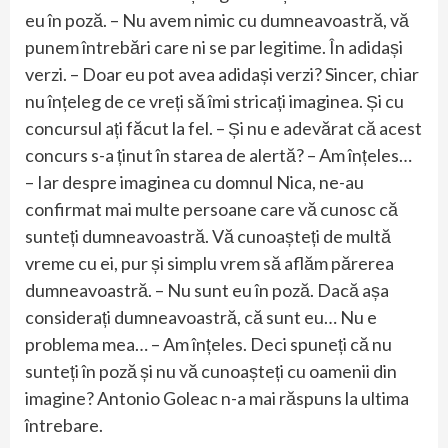
eu în poză. – Nu avem nimic cu dumneavoastră, vă
punem întrebări care ni se par legitime. În adidași
verzi. – Doar eu pot avea adidași verzi? Sincer, chiar
nu înțeleg de ce vreți să îmi stricați imaginea. Și cu
concursul ați făcut la fel. – Și nu e adevărat că acest
concurs s-a ținut în starea de alertă? – Am înțeles…
– Iar despre imaginea cu domnul Nica, ne-au
confirmat mai multe persoane care vă cunosc că
sunteți dumneavoastră. Vă cunoașteți de multă
vreme cu ei, pur și simplu vrem să aflăm părerea
dumneavoastră. – Nu sunt eu în poză. Dacă așa
considerați dumneavoastră, că sunt eu… Nu e
problema mea… – Am înțeles. Deci spuneți că nu
sunteți în poză și nu vă cunoașteți cu oamenii din
imagine? Antonio Goleac n-a mai răspuns la ultima
întrebare.