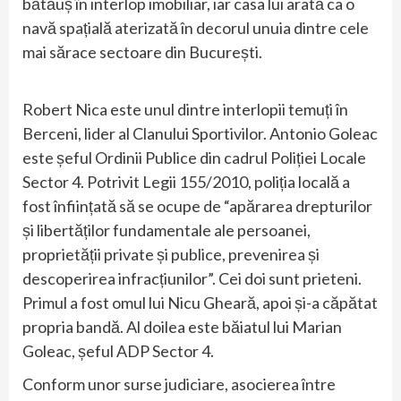
bătăuș în interlop imobiliar, iar casa lui arată ca o
navă spațială aterizată în decorul unuia dintre cele
mai sărace sectoare din București.
Robert Nica este unul dintre interlopii temuți în
Berceni, lider al Clanului Sportivilor. Antonio Goleac
este șeful Ordinii Publice din cadrul Poliției Locale
Sector 4. Potrivit Legii 155/2010, poliția locală a
fost înființată să se ocupe de “apărarea drepturilor
și libertăților fundamentale ale persoanei,
proprietății private și publice, prevenirea și
descoperirea infracțiunilor”. Cei doi sunt prieteni.
Primul a fost omul lui Nicu Gheară, apoi și-a căpătat
propria bandă. Al doilea este băiatul lui Marian
Goleac, șeful ADP Sector 4.
Conform unor surse judiciare, asocierea între