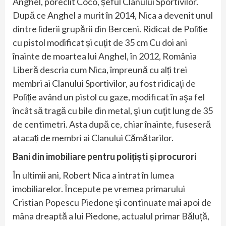
Anghel, poreclit Coco, șeful Clanului Sportivilor.
După ce Anghel a murit în 2014, Nica a devenit unul
dintre liderii grupării din Berceni. Ridicat de Poliție
cu pistol modificat și cuțit de 35 cm Cu doi ani
înainte de moartea lui Anghel, în 2012, România
Liberă descria cum Nica, împreună cu alți trei
membri ai Clanului Sportivilor, au fost ridicați de
Poliție având un pistol cu gaze, modificat în aşa fel
încât să tragă cu bile din metal, şi un cuţit lung de 35
de centimetri. Asta după ce, chiar înainte, fuseseră
atacați de membri ai Clanului Cămătarilor.
Bani din imobiliare pentru polițiști și procurori
În ultimii ani, Robert Nica a intrat în lumea
imobiliarelor. Începute pe vremea primarului
Cristian Popescu Piedone și continuate mai apoi de
mâna dreaptă a lui Piedone, actualul primar Băluță,