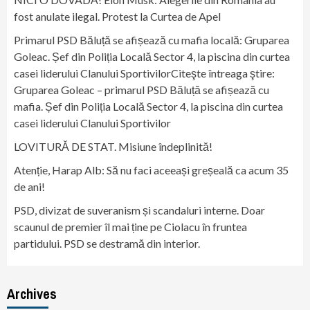
fost anulate ilegal. Protest la Curtea de Apel
Primarul PSD Băluță se afișează cu mafia locală: Gruparea
Goleac. Șef din Poliția Locală Sector 4, la piscina din curtea
casei liderului Clanului SportivilorCiteşte întreaga ştire:
Gruparea Goleac – primarul PSD Băluță se afișează cu
mafia. Șef din Poliția Locală Sector 4, la piscina din curtea
casei liderului Clanului Sportivilor
LOVITURĂ DE STAT. Misiune îndeplinită!
Atenție, Harap Alb: Să nu faci aceeași greșeală ca acum 35
de ani!
PSD, divizat de suveranism și scandaluri interne. Doar
scaunul de premier îl mai ține pe Ciolacu în fruntea
partidului. PSD se destramă din interior.
Archives