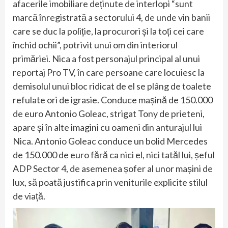
afacerile imobiliare deținute de interlopi “sunt
marcă înregistrată a sectorului 4, de unde vin banii
care se duc la poliție, la procurori și la toți cei care
închid ochii”, potrivit unui om din interiorul
primăriei. Nica a fost personajul principal al unui
reportaj Pro TV, în care persoane care locuiesc la
demisolul unui bloc ridicat de el se plâng de toalete
refulate ori de igrasie. Conduce mașină de 150.000
de euro Antonio Goleac, strigat Tony de prieteni,
apare și în alte imagini cu oameni din anturajul lui
Nica. Antonio Goleac conduce un bolid Mercedes
de 150.000 de euro fără ca nici el, nici tatăl lui, șeful
ADP Sector 4, de asemenea șofer al unor mașini de
lux, să poată justifica prin veniturile explicite stilul
de viață.