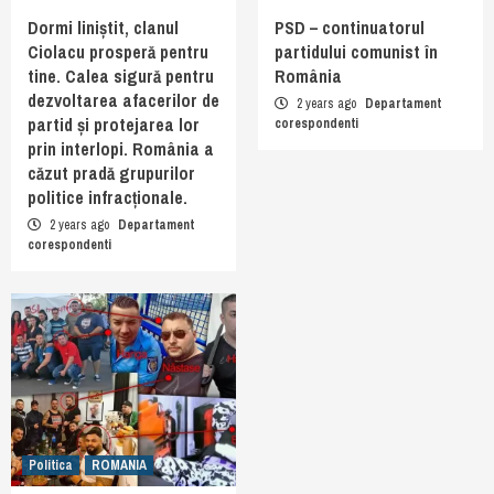
Dormi liniștit, clanul
PSD – continuatorul
Ciolacu prosperă pentru
partidului comunist în
tine. Calea sigură pentru
România
dezvoltarea afacerilor de
2 years ago
Departament
partid și protejarea lor
corespondenti
prin interlopi. România a
căzut pradă grupurilor
politice infracționale.
2 years ago
Departament
corespondenti
Politica
ROMANIA