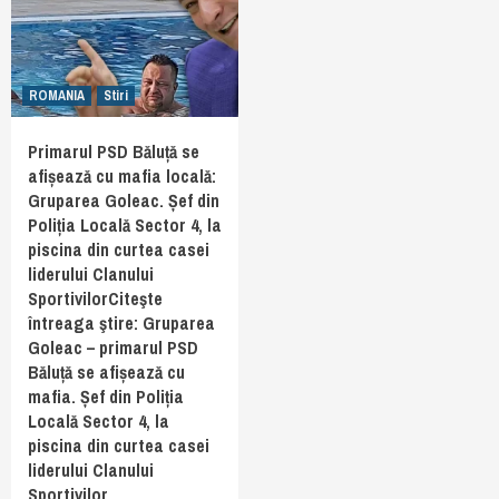
ROMANIA
Stiri
Primarul PSD Băluță se
afișează cu mafia locală:
Gruparea Goleac. Șef din
Poliția Locală Sector 4, la
piscina din curtea casei
liderului Clanului
SportivilorCiteşte
întreaga ştire: Gruparea
Goleac – primarul PSD
Băluță se afișează cu
mafia. Șef din Poliția
Locală Sector 4, la
piscina din curtea casei
liderului Clanului
Sportivilor