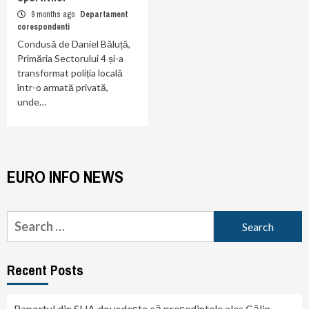
9 months ago
Departament
corespondenti
Condusă de Daniel Băluță,
Primăria Sectorului 4 și-a
transformat poliția locală
într-o armată privată,
unde…
EURO INFO NEWS
Search
for:
Recent Posts
Raportul din SUA dovedește că președintele ales Călin