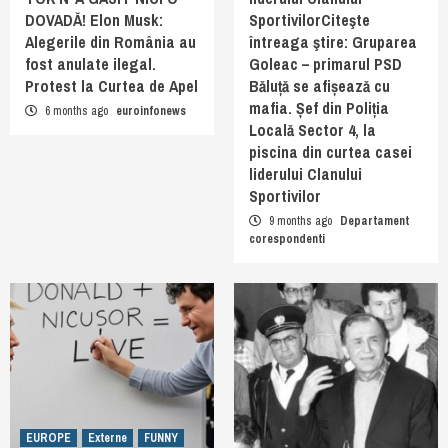
DOVADĂ! Elon Musk:
SportivilorCiteşte
Alegerile din România au
întreaga ştire: Gruparea
fost anulate ilegal.
Goleac – primarul PSD
Protest la Curtea de Apel
Băluță se afișează cu
mafia. Șef din Poliția
6 months ago
euroinfonews
Locală Sector 4, la
piscina din curtea casei
liderului Clanului
Sportivilor
9 months ago
Departament
corespondenti
EUROPE
Externe
FUNNY