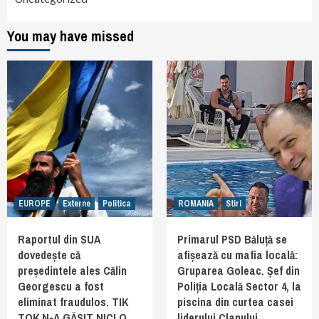
You may have missed
EUROPE
Externe
Politica
ROMANIA
Stiri
Raportul din SUA
Primarul PSD Băluță se
dovedește că
afișează cu mafia locală:
președintele ales Călin
Gruparea Goleac. Șef din
Georgescu a fost
Poliția Locală Sector 4, la
eliminat fraudulos. TIK
piscina din curtea casei
TOK N-A GĂSIT NICI O
liderului Clanului