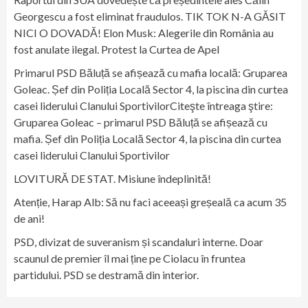
Georgescu a fost eliminat fraudulos. TIK TOK N-A GĂSIT
NICI O DOVADĂ! Elon Musk: Alegerile din România au
fost anulate ilegal. Protest la Curtea de Apel
Primarul PSD Băluță se afișează cu mafia locală: Gruparea
Goleac. Șef din Poliția Locală Sector 4, la piscina din curtea
casei liderului Clanului SportivilorCiteşte întreaga ştire:
Gruparea Goleac – primarul PSD Băluță se afișează cu
mafia. Șef din Poliția Locală Sector 4, la piscina din curtea
casei liderului Clanului Sportivilor
LOVITURĂ DE STAT. Misiune îndeplinită!
Atenție, Harap Alb: Să nu faci aceeași greșeală ca acum 35
de ani!
PSD, divizat de suveranism și scandaluri interne. Doar
scaunul de premier îl mai ține pe Ciolacu în fruntea
partidului. PSD se destramă din interior.