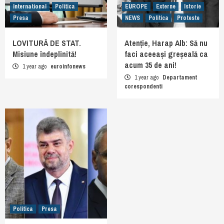
International
Politica
EUROPE
Externe
Istorie
Presa
NEWS
Politica
Proteste
LOVITURĂ DE STAT.
Atenție, Harap Alb: Să nu
Misiune îndeplinită!
faci aceeași greșeală ca
acum 35 de ani!
1 year ago
euroinfonews
1 year ago
Departament
corespondenti
Politica
Presa