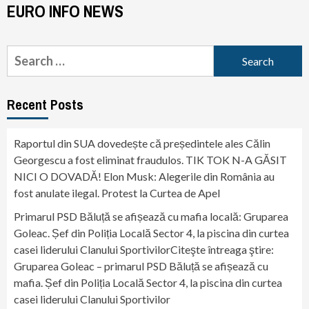
EURO INFO NEWS
Search
for:
Recent Posts
Raportul din SUA dovedește că președintele ales Călin
Georgescu a fost eliminat fraudulos. TIK TOK N-A GĂSIT
NICI O DOVADĂ! Elon Musk: Alegerile din România au
fost anulate ilegal. Protest la Curtea de Apel
Primarul PSD Băluță se afișează cu mafia locală: Gruparea
Goleac. Șef din Poliția Locală Sector 4, la piscina din curtea
casei liderului Clanului SportivilorCiteşte întreaga ştire:
Gruparea Goleac – primarul PSD Băluță se afișează cu
mafia. Șef din Poliția Locală Sector 4, la piscina din curtea
casei liderului Clanului Sportivilor