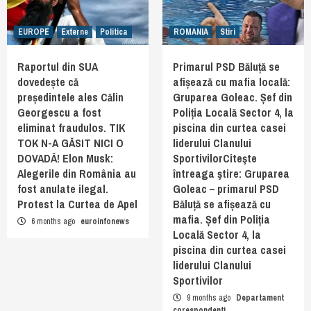
EUROPE
Externe
Politica
ROMANIA
Stiri
Raportul din SUA
Primarul PSD Băluță se
dovedește că
afișează cu mafia locală:
președintele ales Călin
Gruparea Goleac. Șef din
Georgescu a fost
Poliția Locală Sector 4, la
eliminat fraudulos. TIK
piscina din curtea casei
TOK N-A GĂSIT NICI O
liderului Clanului
DOVADĂ! Elon Musk:
SportivilorCiteşte
Alegerile din România au
întreaga ştire: Gruparea
fost anulate ilegal.
Goleac – primarul PSD
Protest la Curtea de Apel
Băluță se afișează cu
mafia. Șef din Poliția
6 months ago
euroinfonews
Locală Sector 4, la
piscina din curtea casei
liderului Clanului
Sportivilor
9 months ago
Departament
corespondenti