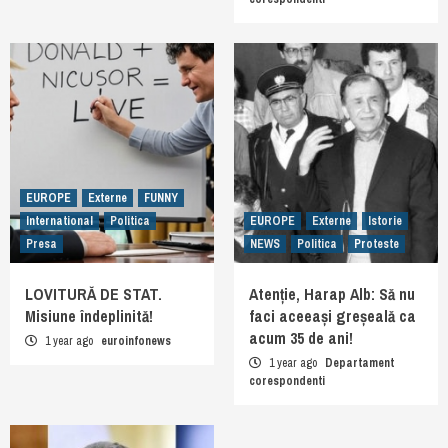
EUROPE
Externe
FUNNY
International
Politica
EUROPE
Externe
Istorie
Presa
NEWS
Politica
Proteste
LOVITURĂ DE STAT.
Atenție, Harap Alb: Să nu
Misiune îndeplinită!
faci aceeași greșeală ca
acum 35 de ani!
1 year ago
euroinfonews
1 year ago
Departament
corespondenti