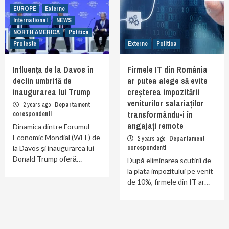
EUROPE
Externe
International
NEWS
NORTH AMERICA
Politica
Proteste
Externe
Politica
Influența de la Davos în
Firmele IT din România
declin umbrită de
ar putea alege să evite
inaugurarea lui Trump
creșterea impozitării
veniturilor salariaților
2 years ago
Departament
transformându-i în
corespondenti
angajați remote
Dinamica dintre Forumul
Economic Mondial (WEF) de
2 years ago
Departament
la Davos și inaugurarea lui
corespondenti
Donald Trump oferă…
După eliminarea scutirii de
la plata impozitului pe venit
de 10%, firmele din IT ar…