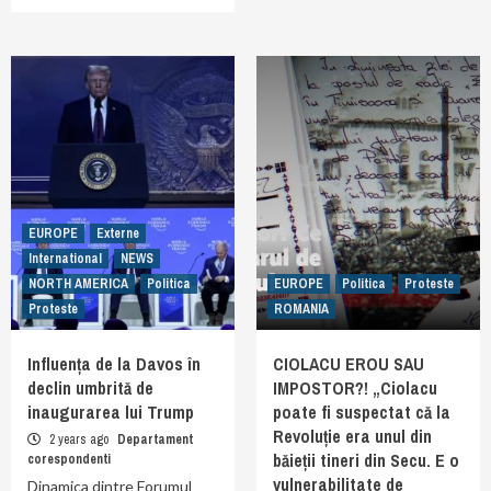
EUROPE
Externe
International
NEWS
NORTH AMERICA
Politica
EUROPE
Politica
Proteste
Proteste
ROMANIA
Influența de la Davos în
CIOLACU EROU SAU
declin umbrită de
IMPOSTOR?! „Ciolacu
inaugurarea lui Trump
poate fi suspectat că la
Revoluție era unul din
2 years ago
Departament
băieții tineri din Secu. E o
corespondenti
vulnerabilitate de
Dinamica dintre Forumul