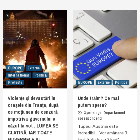
EUROPE
Externe
International
Politica
Proteste
EUROPE
Externe
Politica
Violenţe şi devastări în
Unde trăim? Ce mai
oraşele din Franţa, după
putem spera?
ce moţiunea de cenzură
3 years ago
Departament
împotriva guvernului a
corespondenti
căzut la vot . LUMEA SE
Tupeul Austriei este
CLATINĂ, IAR TOATE
incredibil… Vor amânare 3
GUVERNELE ȘI
luni. Știți de ce 3 luni?