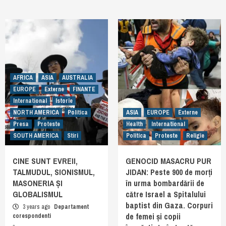
AFRICA
ASIA
AUSTRALIA
EUROPE
Externe
FINANTE
International
Istorie
NORTH AMERICA
Politica
ASIA
EUROPE
Externe
Presa
Proteste
Health
International
SOUTH AMERICA
Stiri
Politica
Proteste
Religie
CINE SUNT EVREII,
GENOCID MASACRU PUR
TALMUDUL, SIONISMUL,
JIDAN: Peste 900 de morți
MASONERIA ȘI
în urma bombardării de
GLOBALISMUL
către Israel a Spitalului
baptist din Gaza. Corpuri
3 years ago
Departament
de femei și copii
corespondenti