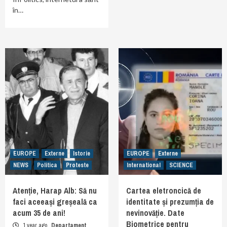
în…
EUROPE
Externe
Istorie
EUROPE
Externe
NEWS
Politica
Proteste
International
SCIENCE
Atenție, Harap Alb: Să nu
Cartea eletroncică de
faci aceeași greșeală ca
identitate și prezumția de
acum 35 de ani!
nevinovăție. Date
Biometrice pentru
1 year ago
Departament