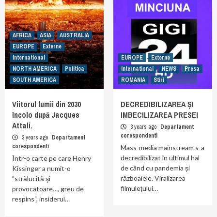
AFRICA
ASIA
AUSTRALIA
EUROPE
Externe
International
EUROPE
Externe
NORTH AMERICA
Politica
International
NEWS
Presa
SOUTH AMERICA
ROMANIA
Stiri
Viitorul lumii din 2030
DECREDIBILIZAREA ȘI
încolo după Jacques
IMBECILIZAREA PRESEI
Attali.
3 years ago
Departament
corespondenti
3 years ago
Departament
corespondenti
Mass-media mainstream s-a
decredibilizat în ultimul hal
Într-o carte pe care Henry
de când cu pandemia și
Kissinger a numit-o
războaiele. Viralizarea
”strălucită şi
filmulețului…
provocatoare…, greu de
respins“, insiderul…