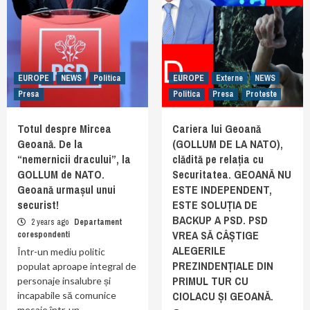
EUROPE
NEWS
Politica
EUROPE
Externe
NEWS
Presa
Politica
Presa
Proteste
Totul despre Mircea
Cariera lui Geoană
Geoană. De la
(GOLLUM DE LA NATO),
“nemernicii dracului”, la
clădită pe relația cu
GOLLUM de NATO.
Securitatea. GEOANĂ NU
Geoană urmașul unui
ESTE INDEPENDENT,
securist!
ESTE SOLUȚIA DE
BACKUP A PSD. PSD
2 years ago
Departament
VREA SĂ CÂȘTIGE
corespondenti
ALEGERILE
Într-un mediu politic
PREZINDENȚIALE DIN
populat aproape integral de
PRIMUL TUR CU
personaje insalubre și
CIOLACU ȘI GEOANĂ.
incapabile să comunice
mesaje într-un…