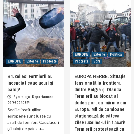
EUROPE
Externe
Politica
EUROPE
Externe
Proteste
Proteste
Stiri
Bruxelles: Fermierii au
EUROPA FIERBE. Situație
incendiat cauciucuri și
tensionată la frontiera
baloți!
dintre Belgia și Olanda.
Fermierii au blocat al
2 years ago
Departament
doilea port ca mărime din
corespondenti
Europa. Mii de camioane
Sediile instituțiilor
staționează de câteva
europene sunt luate cu
zileBruxelles-ul în flăcări!
asalt de fermieri. Cauciucuri
Fermierii protestează cu
și baloți de paie au…