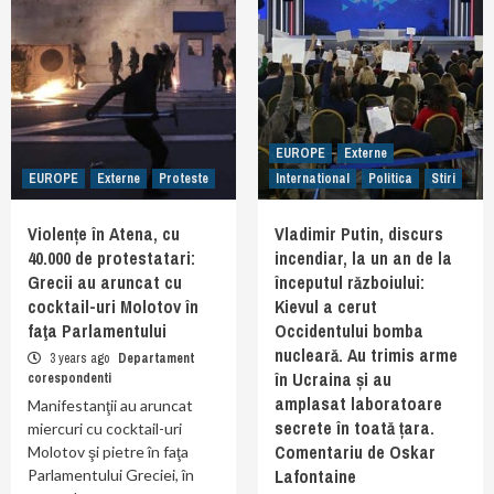
EUROPE
Externe
EUROPE
Externe
Proteste
International
Politica
Stiri
Violențe în Atena, cu
Vladimir Putin, discurs
40.000 de protestatari:
incendiar, la un an de la
Grecii au aruncat cu
începutul războiului:
cocktail-uri Molotov în
Kievul a cerut
faţa Parlamentului
Occidentului bomba
nucleară. Au trimis arme
3 years ago
Departament
în Ucraina și au
corespondenti
amplasat laboratoare
Manifestanţii au aruncat
secrete în toată țara.
miercuri cu cocktail-uri
Comentariu de Oskar
Molotov şi pietre în faţa
Lafontaine
Parlamentului Greciei, în