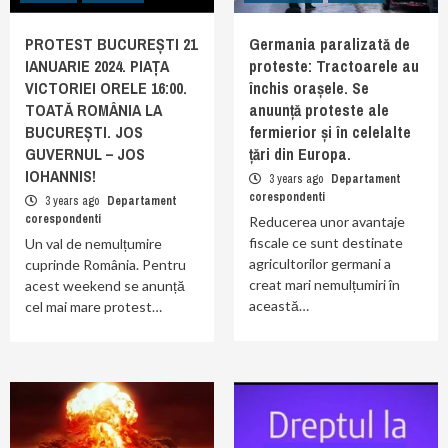
PROTEST BUCUREȘTI 21
Germania paralizată de
IANUARIE 2024. PIAȚA
proteste: Tractoarele au
VICTORIEI ORELE 16:00.
închis orașele. Se
TOATĂ ROMÂNIA LA
anuunță proteste ale
BUCUREȘTI. JOS
fermierior și în celelalte
GUVERNUL – JOS
țări din Europa.
IOHANNIS!
3 years ago
Departament
corespondenti
3 years ago
Departament
corespondenti
Reducerea unor avantaje
fiscale ce sunt destinate
Un val de nemulțumire
agricultorilor germani a
cuprinde România. Pentru
creat mari nemulțumiri în
acest weekend se anunță
această…
cel mai mare protest…