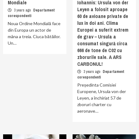
Mondiale
Iohannis: Ursula von der
Leyen a folosit aproape
3 years ago
Departament
60 de avioane private de
corespondenti
lux în doi ani. Clima
Noua Ordine Mondială face
Europei a suferit extrem
din Europa un actor de
de grav – Ursula a
mâna a treia. Ciuca bătăilor.
consumat singură circa
Un…
666 de tone de C02 cu
zborurile sale. A ARS
CARBONUL!
3 years ago
Departament
corespondenti
Președinta Comisiei
Europene, Ursula von der
Leyen, a închiriat 57 de
zboruri charter cu
aeronave…