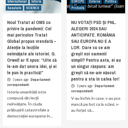
International
Istorie
EUROPE
Externe
Politica
Sanatate
SCIENCE
Proteste
Noul Tratat al OMS cu
NU VOTAȚI PSD ȘI PNL.
privire la pandemii: Cel
ALEGERI 2024 SAU
mai periculos Tratat
ANTICIPATE. ROMÂNIA
Global propus vreodată –
SAU EUROPA NU E A
Atenție la lecțiile
LOR. Oare cu ce am
neînvățate ale istoriei. G.
greșit noi oamenii
Orwell ar fi spus: “Uite că
simpli? Pentru asta, ei au
le-am dat unora idei, și ei
un singur răspuns: am
le pun în practică!”
greșit că ne-am născut
pentru a sta în calea lor!
3 years ago
Departament
corespondenti
3 years ago
Departament
corespondenti
Istoria umanității este
compusă din lecții
V-au închis în case, v-au pus
neînvățate. În ciuda
mască pe bot ca la sclavi, v-
prăbușirii catastrofale a
au forțat să…
democrației europene în…