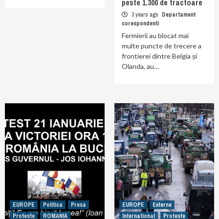
peste 1.300 de tractoare
3 years ago
Departament
corespondenti
Fermierii au blocat mai
multe puncte de trecere a
frontierei dintre Belgia și
Olanda, au…
EUROPE
Politica
Presa
EUROPE
Externe
Proteste
ROMANIA
International
Proteste