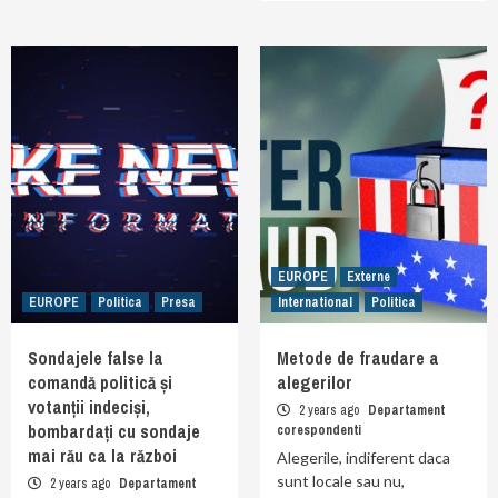
EUROPE
Externe
EUROPE
Politica
Presa
International
Politica
Sondajele false la
Metode de fraudare a
comandă politică și
alegerilor
votanții indeciși,
2 years ago
Departament
bombardați cu sondaje
corespondenti
mai rău ca la război
Alegerile, indiferent daca
sunt locale sau nu,
2 years ago
Departament