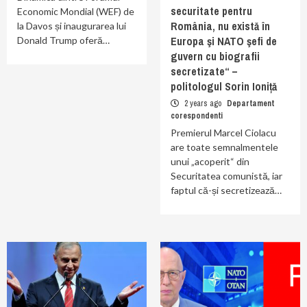
securitate pentru
Economic Mondial (WEF) de
România, nu există în
la Davos și inaugurarea lui
Europa şi NATO şefi de
Donald Trump oferă…
guvern cu biografii
secretizate“ –
politologul Sorin Ioniță
2 years ago
Departament
corespondenti
Premierul Marcel Ciolacu
are toate semnalmentele
unui „acoperit“ din
Securitatea comunistă, iar
faptul că-și secretizează…