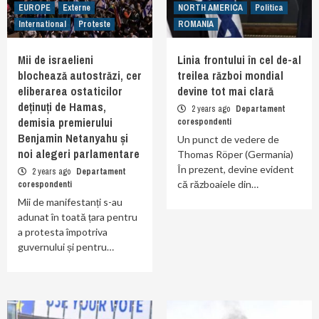
EUROPE
Externe
NORTH AMERICA
Politica
International
Proteste
ROMANIA
Mii de israelieni
Linia frontului în cel de-al
blochează autostrăzi, cer
treilea război mondial
eliberarea ostaticilor
devine tot mai clară
deținuți de Hamas,
2 years ago
Departament
demisia premierului
corespondenti
Benjamin Netanyahu și
Un punct de vedere de
noi alegeri parlamentare
Thomas Röper (Germania)
În prezent, devine evident
2 years ago
Departament
că războaiele din…
corespondenti
Mii de manifestanți s-au
adunat în toată țara pentru
a protesta împotriva
guvernului și pentru…