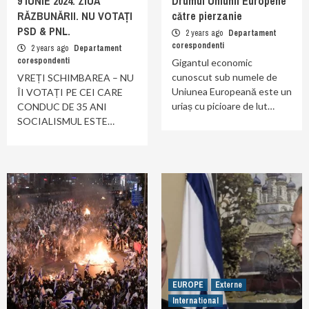
9 IUNIE 2024. ZIUA
Drumul Uniunii Europene
RĂZBUNĂRII. NU VOTAȚI
către pierzanie
PSD & PNL.
2 years ago
Departament
corespondenti
2 years ago
Departament
corespondenti
Gigantul economic
cunoscut sub numele de
VREȚI SCHIMBAREA – NU
Uniunea Europeană este un
ÎI VOTAȚI PE CEI CARE
uriaș cu picioare de lut…
CONDUC DE 35 ANI
SOCIALISMUL ESTE…
EUROPE
Externe
International