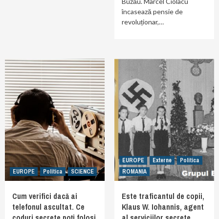
Buzău. Marcel Ciolacu
încasează pensie de
revoluționar,…
EUROPE
Externe
Politica
EUROPE
Politica
SCIENCE
ROMANIA
Cum verifici dacă ai
Este traficantul de copii,
telefonul ascultat. Ce
Klaus W. Iohannis, agent
coduri secrete poți folosi
al serviciilor secrete