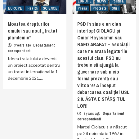
EUROPE
NEWS
Politica
EUROPE
Health
SCIENCE
Presa
Proteste
Stiri
Moartea drepturilor
PSD în sine e un clan
omului sau noul „tratat
interlop! CIOLACU și
plandemic”
Omar Hayssamm sau
RAED ARAFAT – asociații
3 years ago
Departament
care ne arată legăturile
corespondenti
acestui clan. PSD nu
Ideea tratatului a devenit
trebuie să ajungă la
un proiect acceptat pentru
guvernare sub nicio
un tratat internațional la 1
formă prezentă sau
decembrie 2021,…
viitoare! A început
debarcarea coaliției USL
2.0. ĂSTA E SFÂRȘITUL
LOR!
3 years ago
Departament
corespondenti
Marcel Ciolacu s-a născut
pe 28 noiembrie 1967 în