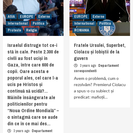
ASIA
EUROPE
Externe
EUROPE
Externe
International
Politica
International
Politica
Proteste
Religie
ROMANIA
Israelul distruge tot ce-i
Fratele Ursulei, Superbet,
stă în cale. Peste 2.300 de
Ciolacu și lobiștii de la
civili au fost uciși în
guvern
Gaza, între care 600 de
3 years ago
Departament
copii. Oare acesta e
corespondenti
poporul ales, cel care l-a
Avem o problemă, cum o
ucis pe Hristos și
rezolvăm? Premierul Ciolacu
continuă să ucidă?…
a spus-o cu subiect și
Mâinile însângerate ale
predicat: mafioții…
politicienilor pentru
“Noua Ordine Mondială” –
o sintagmă care se aude
din ce în ce mai des…
3 years ago
Departament