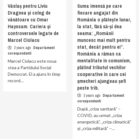
Vâslaș pentru Liviu
Suma imensă pe care
Dragnea și coleg de
fiecare angajat din
vânătoare cu Omar
România o plătește lunar,
Hayssam. Cariera și
la stat, fără să-și dea
controversele legate de
seama: „Românii
Marcel Ciolacu
muncesc mai mult pentru
stat, decât pentru ei”.
2 years ago
Departament
România a rămas ca
corespondenti
mentalitate în comunism,
Marcel Ciolacu este noua
plătind tributul vechilor
stea a Partidului Social
cooperative în care cei
Democrat. El a ajuns în timp
șmecheri ajungeau șefi
record…
peste trib.
2 years ago
Departament
corespondenti
După „criza sanitară” –
COVID, au urmat „criza
energetică”, „criza climatică”
și „criza militară” –…