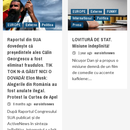
EUROPE
Externe
FUNNY
International
Politica
EUROPE
Externe
Politica
Presa
Raportul din SUA
LOVITURĂ DE STAT.
dovedește că
Misiune îndeplinită!
președintele ales Călin
1 year ago
euroinfonews
Georgescu a fost
Nicușor Dan și-a propus o
eliminat fraudulos. TIK
misiune demnă de un film
TOK N-A GĂSIT NICI O
de comedie cu accente
DOVADĂ! Elon Musk:
kafkiene:…
Alegerile din România au
fost anulate ilegal.
Protest la Curtea de Apel
6 months ago
euroinfonews
După Raportul Congresului
SUA publicat și de
ActiveNews în sinteza
InPolitics, internetul a sărit