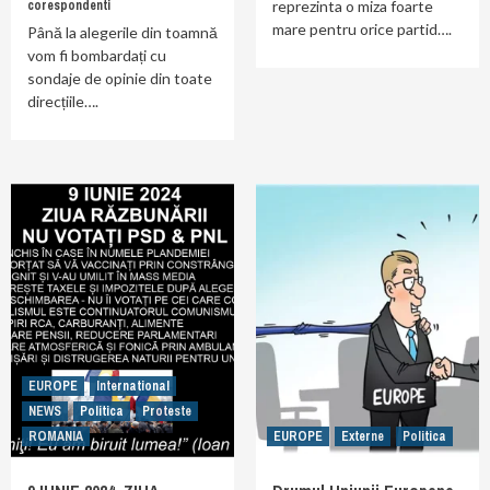
corespondenti
reprezinta o miza foarte
mare pentru orice partid….
Până la alegerile din toamnă
vom fi bombardați cu
sondaje de opinie din toate
direcțiile….
EUROPE
International
NEWS
Politica
Proteste
ROMANIA
EUROPE
Externe
Politica