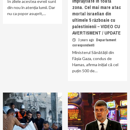
împrăștiate în toată
În zilele acestea evreii sunt
zona. Cel mai mare atac
din nou în atenția lumii. Dar
mortal israelian din
nu ca popor asuprit,…
ultimele 5 războaie cu
palestinienii – VIDEO CU
AVERTISMENT / UPDATE
3 years ago
Departament
corespondenti
Ministerul Sănătății din
Fâșia Gaza, condus de
Hamas, afirma inițial că cel
puțin 500 de…