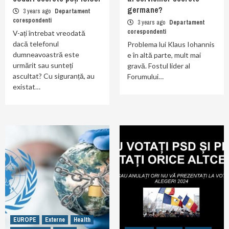
germane?
3 years ago
Departament
corespondenti
3 years ago
Departament
corespondenti
V-ați întrebat vreodată
dacă telefonul
Problema lui Klaus Iohannis
dumneavoastră este
e în altă parte, mult mai
urmărit sau sunteți
gravă. Fostul lider al
ascultat? Cu siguranță, au
Forumului…
existat…
EUROPE
Externe
Health