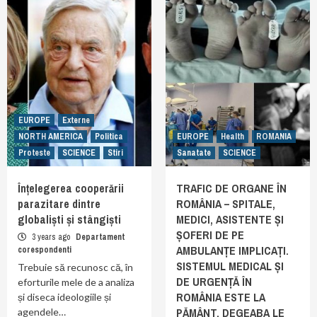
EUROPE
Externe
NORTH AMERICA
Politica
EUROPE
Health
ROMANIA
Proteste
SCIENCE
Stiri
Sanatate
SCIENCE
Înțelegerea cooperării
TRAFIC DE ORGANE ÎN
parazitare dintre
ROMÂNIA – SPITALE,
globaliști și stângiști
MEDICI, ASISTENTE ȘI
ȘOFERI DE PE
3 years ago
Departament
AMBULANȚE IMPLICAȚI.
corespondenti
SISTEMUL MEDICAL ȘI
Trebuie să recunosc că, în
DE URGENȚĂ ÎN
eforturile mele de a analiza
ROMÂNIA ESTE LA
și diseca ideologiile și
PĂMÂNT. DEGEABA LE
agendele…