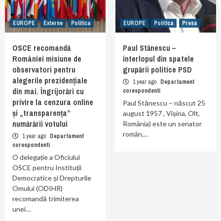
EUROPE
Externe
Politica
EUROPE
Politica
Presa
OSCE recomandă
Paul Stănescu –
României misiune de
interlopul din spatele
observatori pentru
grupării politice PSD
alegerile prezidențiale
1 year ago
Departament
din mai. Îngrijorări cu
corespondenti
privire la cenzura online
Paul Stănescu – născut 25
și „transparența”
august 1957 , Vișina, Olt,
numărării votului
România) este un senator
român,…
1 year ago
Departament
corespondenti
O delegație a Oficiului
OSCE pentru Instituții
Democratice și Drepturile
Omului (ODIHR)
recomandă trimiterea
unei…