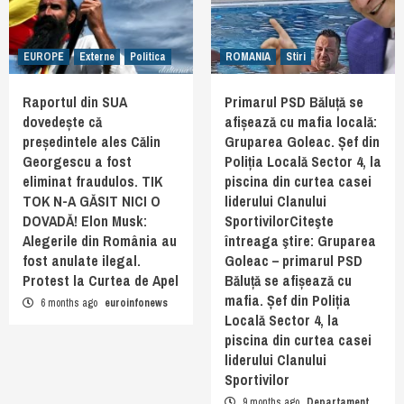
EUROPE
Externe
Politica
ROMANIA
Stiri
Raportul din SUA
Primarul PSD Băluță se
dovedește că
afișează cu mafia locală:
președintele ales Călin
Gruparea Goleac. Șef din
Georgescu a fost
Poliția Locală Sector 4, la
eliminat fraudulos. TIK
piscina din curtea casei
TOK N-A GĂSIT NICI O
liderului Clanului
DOVADĂ! Elon Musk:
SportivilorCiteşte
Alegerile din România au
întreaga ştire: Gruparea
fost anulate ilegal.
Goleac – primarul PSD
Protest la Curtea de Apel
Băluță se afișează cu
mafia. Șef din Poliția
6 months ago
euroinfonews
Locală Sector 4, la
piscina din curtea casei
liderului Clanului
Sportivilor
9 months ago
Departament