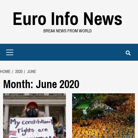
Skip
Euro Info News
to
content
BREAK NEWS FROM WORLD
Primary
Menu
HOME
2020
JUNE
Month:
June 2020