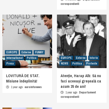
corespondenti
EUROPE
Externe
FUNNY
International
Politica
EUROPE
Externe
Istorie
Presa
NEWS
Politica
Proteste
LOVITURĂ DE STAT.
Atenție, Harap Alb: Să nu
Misiune îndeplinită!
faci aceeași greșeală ca
acum 35 de ani!
1 year ago
euroinfonews
1 year ago
Departament
corespondenti