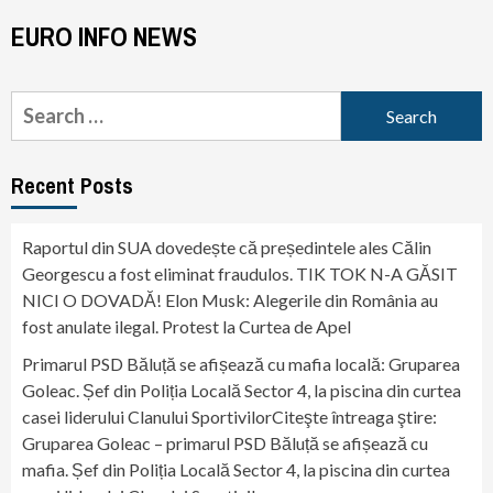
EURO INFO NEWS
Search
for:
Recent Posts
Raportul din SUA dovedește că președintele ales Călin
Georgescu a fost eliminat fraudulos. TIK TOK N-A GĂSIT
NICI O DOVADĂ! Elon Musk: Alegerile din România au
fost anulate ilegal. Protest la Curtea de Apel
Primarul PSD Băluță se afișează cu mafia locală: Gruparea
Goleac. Șef din Poliția Locală Sector 4, la piscina din curtea
casei liderului Clanului SportivilorCiteşte întreaga ştire:
Gruparea Goleac – primarul PSD Băluță se afișează cu
mafia. Șef din Poliția Locală Sector 4, la piscina din curtea