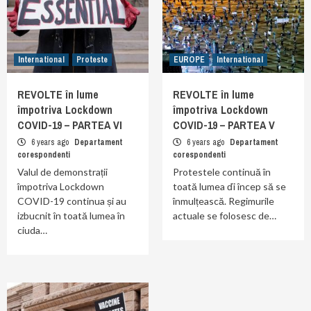
International
Proteste
EUROPE
International
REVOLTE în lume
REVOLTE în lume
împotriva Lockdown
împotriva Lockdown
COVID-19 – PARTEA VI
COVID-19 – PARTEA V
6 years ago
Departament
6 years ago
Departament
corespondenti
corespondenti
Valul de demonstrații
Protestele continuă în
împotriva Lockdown
toată lumea ďi încep să se
COVID-19 continua și au
înmulțească. Regimurile
izbucnit în toată lumea în
actuale se folosesc de…
ciuda…