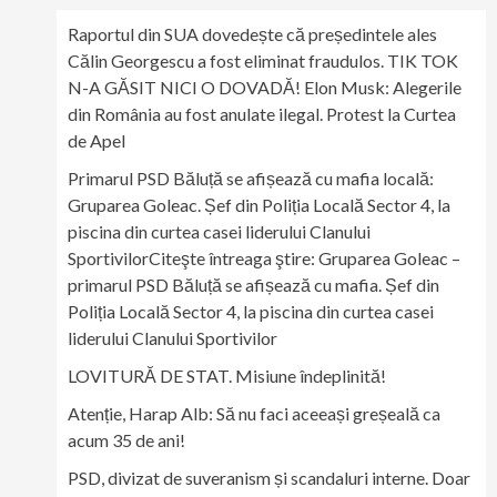
Raportul din SUA dovedește că președintele ales
Călin Georgescu a fost eliminat fraudulos. TIK TOK
N-A GĂSIT NICI O DOVADĂ! Elon Musk: Alegerile
din România au fost anulate ilegal. Protest la Curtea
de Apel
Primarul PSD Băluță se afișează cu mafia locală:
Gruparea Goleac. Șef din Poliția Locală Sector 4, la
piscina din curtea casei liderului Clanului
SportivilorCiteşte întreaga ştire: Gruparea Goleac –
primarul PSD Băluță se afișează cu mafia. Șef din
Poliția Locală Sector 4, la piscina din curtea casei
liderului Clanului Sportivilor
LOVITURĂ DE STAT. Misiune îndeplinită!
Atenție, Harap Alb: Să nu faci aceeași greșeală ca
acum 35 de ani!
PSD, divizat de suveranism și scandaluri interne. Doar