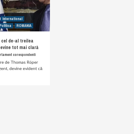
International
Politica
ROMANIA
n cel de-al treilea
evine tot mai clară
rtament corespondenti
ere de Thomas Röper
zent, devine evident că