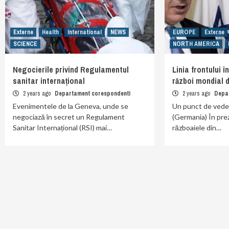
Externe
Health
International
NEWS
EUROPE
Externe
SCIENCE
NORTH AMERICA
Negocierile privind Regulamentul
Linia frontului î
sanitar internațional
război mondial d
2 years ago
Departament corespondenti
2 years ago
Depa
Evenimentele de la Geneva, unde se
Un punct de ved
negociază în secret un Regulament
(Germania) În pre
Sanitar Internațional (RSI) mai…
războaiele din…