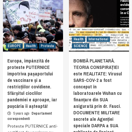
Health
International
EUROPE
Health
Proteste
SCIENCE
Europa, împânzită de
BOMBĂ PLANETARĂ.
proteste PUTERNICE
TEORIA CONSPIRAȚIEI
împotriva pașaportului
este REALITATE: Virusul
de vaccinare și a
SARS-COV-2 a fost
restricțiilor covidiene.
conceput în
Sfârșitul cioclilor
laboratoarele Wuhan cu
pandemiei e aproape, iar
finanțare din SUA
pușcăria îi așteaptă!
asigurată prin dr. Fauci.
DOCUMENTE MILITARE
5 years ago
Departament
secrete ale Agenției
corespondenti
speciale DARPA a SUA
Proteste PUTERNICE anti-