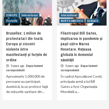
EUROPE
International
International
Proteste
NORTH AMERICA
SCIENCE
Bruxelles: 1 milion de
Filantropul Bill Gates,
protestatari din toată
implicarea în pandemie și
Europa și ciocniri
pașii către Marea
violente între
Resetare. Rețeaua
manifestanți și forțele de
globală în domeniul
ordine
sănătății
5 years ago
Departament
5 years ago
Departament
corespondenti
corespondenti
Aproximativ 1.000.000 de
În cadrul Apocalipsei Covid,
persoane au participat,
principala armă a lui Bill
duminică, la un proitest faţă
Gates a fost Organizația
de măsurile sanitare din…
Mondială a…