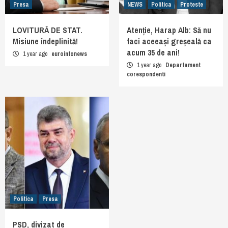
Presa
NEWS
Politica
Proteste
LOVITURĂ DE STAT.
Atenție, Harap Alb: Să nu
Misiune îndeplinită!
faci aceeași greșeală ca
acum 35 de ani!
1 year ago
euroinfonews
1 year ago
Departament
corespondenti
Politica
Presa
PSD, divizat de