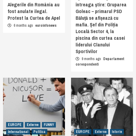
Alegerile din România au
întreaga ştire: Gruparea
fost anulate ilegal.
Goleac – primarul PSD
Protest la Curtea de Apel
Băluță se afișează cu
mafia. Șef din Poliția
6 months ago
euroinfonews
Locală Sector 4, la
piscina din curtea casei
liderului Clanului
Sportivilor
9 months ago
Departament
corespondenti
EUROPE
Externe
FUNNY
International
Politica
EUROPE
Externe
Istorie