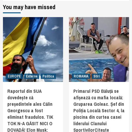
You may have missed
EUROPE
Externe
Politica
ROMANIA
Stiri
Raportul din SUA
Primarul PSD Băluță se
dovedește că
afișează cu mafia locală:
președintele ales Călin
Gruparea Goleac. Șef din
Georgescu a fost
Poliția Locală Sector 4, la
eliminat fraudulos. TIK
piscina din curtea casei
TOK N-A GĂSIT NICI O
liderului Clanului
DOVADĂ! Elon Musk:
SportivilorCiteşte