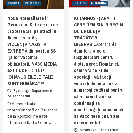
Politica
ROMANIA
Politica
ROMANIA
Noua Normalitate în
IOHANNUS -ȚARA ÎȚI
Germania: Sute de mii de
CERE DEMISIA ÎN REGIM
protestatari pe străzi în
DE URGENȚĂ,
fiecare seară și
TRĂDĂTOR
VIOLENȚĂ NAZISTĂ
MIZERABIL.Cerere de
EXTREMĂ din partea SS-
demitere a celor
iștilor vaccinării
răspunzători pentru
obligatorii. MASS MEDIA
distrugerea României,
ASCUNDE TOTUL!
semnată de 21 de
IOHANUS ZILELE TALE
asociații: Vă faceți
SUNT NUMĂRATE!
vinovați de moartea a
numeroși cetățeni pentru
5 years ago
Departament
că ați constrâns și
corespondenti
continuați să
O demonstrație
constrângeți oamenii să
impresionantă de ieri seara
se vaccineze cu un ser
de la Rostock ne este
experimental
oferită de Radio Geneva…
5 years ago
Departament