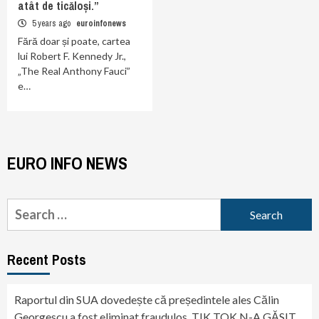
atât de ticăloși.”
5 years ago
euroinfonews
Fără doar și poate, cartea
lui Robert F. Kennedy Jr.,
„The Real Anthony Fauci”
e…
EURO INFO NEWS
Search
for:
Recent Posts
Raportul din SUA dovedește că președintele ales Călin
Georgescu a fost eliminat fraudulos. TIK TOK N-A GĂSIT