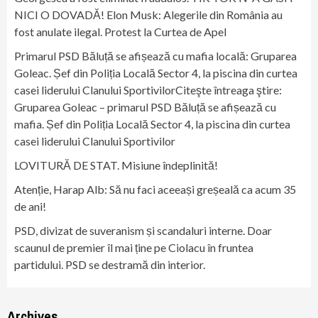
NICI O DOVADĂ! Elon Musk: Alegerile din România au
fost anulate ilegal. Protest la Curtea de Apel
Primarul PSD Băluță se afișează cu mafia locală: Gruparea
Goleac. Șef din Poliția Locală Sector 4, la piscina din curtea
casei liderului Clanului SportivilorCiteşte întreaga ştire:
Gruparea Goleac – primarul PSD Băluță se afișează cu
mafia. Șef din Poliția Locală Sector 4, la piscina din curtea
casei liderului Clanului Sportivilor
LOVITURĂ DE STAT. Misiune îndeplinită!
Atenție, Harap Alb: Să nu faci aceeași greșeală ca acum 35
de ani!
PSD, divizat de suveranism și scandaluri interne. Doar
scaunul de premier îl mai ține pe Ciolacu în fruntea
partidului. PSD se destramă din interior.
Archives