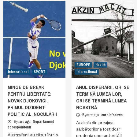
EUROPE
Health
International
SPORT
International
MINGE DE BREAK
ANUL DISPERĂRII. ORI SE
PENTRU LIBERTATE:
TERMINĂ LUMEA LOR,
NOVAK DJOKOVICI,
ORI SE TERMINĂ LUMEA
PRIMUL DIZIDENT
NOASTRĂ
POLITIC AL INOCULĂRII
5 years ago
euroinfonews
5 years ago
Departament
Acalmia din preajma
corespondenti
sărbătorilor a fost doar
Australienii au căzut într-o
prudența unor autorități