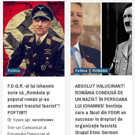
Politica
Politica
ROMANIA
F.D.G.R.-ul lui Iohannis
ABSOLUT HALUCINANT!
scrie că „România şi
ROMÂNIA CONDUSĂ DE
poporul român şi-au
UN NAZIST ÎN PERSOANA
asumat trecutul fascist”!
LUI IOHANNIS! Sentința
POFTIM?!
care a făcut din FDGR un
succesor în drepturi de
5 years ago
euroinfonews
organizație fascistă
Într-un Comunicat al
Grupul Etnic German
Forumului Democrat al