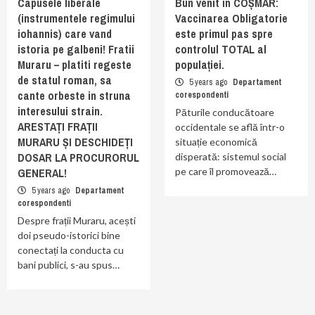
Capusele liberale
Bun venit în COȘMAR:
(instrumentele regimului
Vaccinarea Obligatorie
iohannis) care vand
este primul pas spre
istoria pe galbeni! Fratii
controlul TOTAL al
Muraru – platiti regeste
populației.
de statul roman, sa
5 years ago
Departament
cante orbeste in struna
corespondenti
interesului strain.
Păturile conducătoare
ARESTAȚI FRAȚII
occidentale se află într-o
MURARU ȘI DESCHIDEȚI
situație economică
DOSAR LA PROCURORUL
disperată: sistemul social
GENERAL!
pe care îl promovează…
5 years ago
Departament
corespondenti
Despre frații Muraru, acești
doi pseudo-istorici bine
conectați la conducta cu
bani publici, s-au spus…