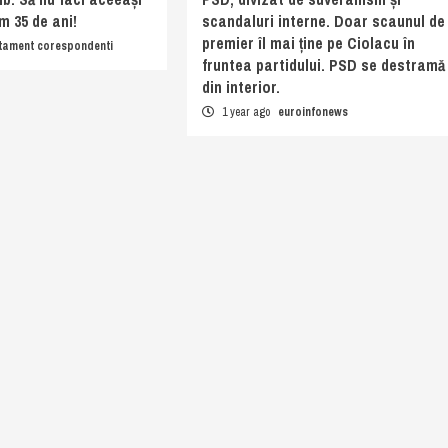
m 35 de ani!
scandaluri interne. Doar scaunul de
premier îl mai ține pe Ciolacu în
tament corespondenti
fruntea partidului. PSD se destramă
din interior.
1 year ago
euroinfonews