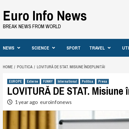
Skip
Euro Info News
to
content
BREAK NEWS FROM WORLD
NEWS
SCIENCE
SPORT
TRAVEL
UT
HOME
POLITICA
LOVITURĂ DE STAT. MISIUNE ÎNDEPLINITĂ!
EUROPE
Externe
FUNNY
International
Politica
Presa
LOVITURĂ DE STAT. Misiune în
1 year ago
euroinfonews