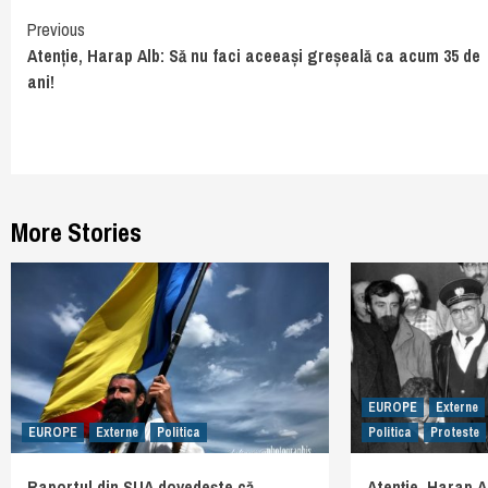
Continue
Previous
Atenție, Harap Alb: Să nu faci aceeași greșeală ca acum 35 de
Reading
ani!
More Stories
EUROPE
Externe
EUROPE
Externe
Politica
Politica
Proteste
Raportul din SUA dovedește că
Atenție, Harap A