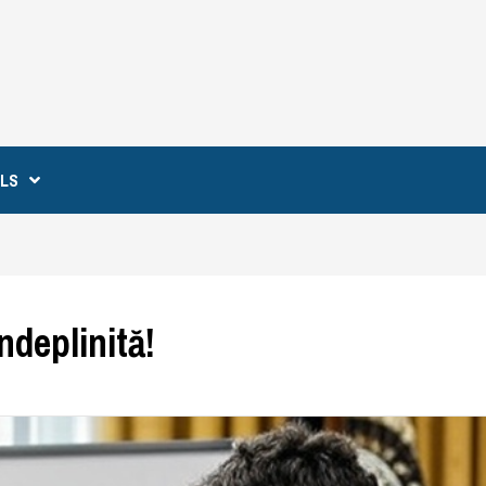
ILS
deplinită!