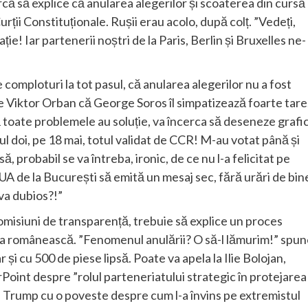
rcă să explice că anularea alegerilor și scoaterea din cursă
rții Constituționale. Rușii erau acolo, după colț. ”Vedeți,
! Iar partenerii noștri de la Paris, Berlin și Bruxelles ne-
 comploturi la tot pasul, că anularea alegerilor nu a fost
 pe Viktor Orban că George Soros îl simpatizează foarte tare
toate problemele au soluție, va încerca să deseneze grafi
ul doi, pe 18 mai, totul validat de CCR! M-au votat până și
, probabil se va întreba, ironic, de ce nu l-a felicitat pe
A de la București să emită un mesaj sec, fără urări de bin
va dubios?!”
misiuni de transparență, trebuie să explice un proces
atea românească. ”Fenomenul anulării? O să-l lămurim!” spu
 și cu 500 de piese lipsă. Poate va apela la Ilie Bolojan,
Point despre ”rolul parteneriatului strategic în protejarea
pe Trump cu o poveste despre cum l-a învins pe extremistul