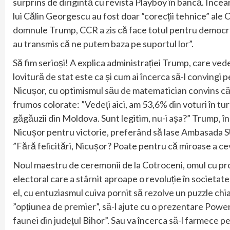
surprins de dirigintă cu revista Playboy în bancă. Încea
lui Călin Georgescu au fost doar ”corecții tehnice” ale Cu
domnule Trump, CCR a zis că face totul pentru democrație
au transmis că ne putem baza pe suportul lor”.
Să fim serioși! A explica administrației Trump, care vede
lovitură de stat este ca și cum ai încerca să-l convingi
Nicușor, cu optimismul său de matematician convins că 
frumos colorate: ”Vedeți aici, am 53,6% din voturi în tur
găgăuzii din Moldova. Sunt legitim, nu-i așa?” Trump, însă
Nicușor pentru victorie, preferând să lase Ambasada SU
”Fără felicitări, Nicușor? Poate pentru că miroase a ce
Noul maestru de ceremonii de la Cotroceni, omul cu pro
electoral care a stârnit aproape o revoluție în societ
el, cu entuziasmul cuiva pornit să rezolve un puzzle chiar
”opțiunea de premier”, să-l ajute cu o prezentare Power
faunei din județul Bihor”. Sau va încerca să-l farmece 