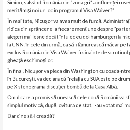
Simion, salvând România din ”zona gri” a influenței rus
merităm și noi un loc în programul Visa Waiver?”
În realitate, Nicușor va avea mult de furcă. Administraț
ridica din sprâncene la fiecare mențiune despre ”partene
alegeri mai lesne decât înfulec eu doi hamburgeri la mi
la CNN, în cele din urmă, ca să-i lămurească măcar pe fa
exclus România din Visa Waiver fix înainte de scrutinul pr
gheață eschimoșilor.
În final, Nicușor va pleca din Washington cu coada-ntre 
în București, va declara că ”relația cu SUA este pe drum
pe X stenograma discuției-bombă de la Casa Albă.
Omul care a promis să unească cele două Românii va sfâ
simplul motiv că, după lovitura de stat, l-au votat mai m
Dar cine să-l creadă?