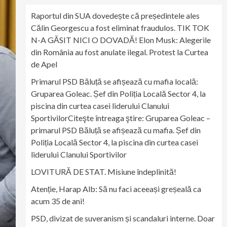
Raportul din SUA dovedește că președintele ales
Călin Georgescu a fost eliminat fraudulos. TIK TOK
N-A GĂSIT NICI O DOVADĂ! Elon Musk: Alegerile
din România au fost anulate ilegal. Protest la Curtea
de Apel
Primarul PSD Băluță se afișează cu mafia locală:
Gruparea Goleac. Șef din Poliția Locală Sector 4, la
piscina din curtea casei liderului Clanului
SportivilorCiteşte întreaga ştire: Gruparea Goleac –
primarul PSD Băluță se afișează cu mafia. Șef din
Poliția Locală Sector 4, la piscina din curtea casei
liderului Clanului Sportivilor
LOVITURĂ DE STAT. Misiune îndeplinită!
Atenție, Harap Alb: Să nu faci aceeași greșeală ca
acum 35 de ani!
PSD, divizat de suveranism și scandaluri interne. Doar