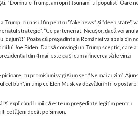
ești. ”Domnule Trump, am oprit tsunami-ul populist! Oare n
ia Trump, cu nasul fin pentru ”fake news” și ”deep state”, v
riatul strategic”. ”Ce parteneriat, Nicușor, dacă voi anula
cul dejun?!” Poate că președintele României va apela din n
nii lui Joe Biden. Dar să convingi un Trump sceptic, care a
ezidențial din 4 mai, este ca și cum ai încerca să le vinzi
picioare, cu promisiuni vagi și un sec ”Ne mai auzim”. Ajun
ul cel bun”, în timp ce Elon Musk va dezvălui într-o postare
rși explicând lumii că este un președinte legitim pentru
ulți cetățeni decât pe Simion.