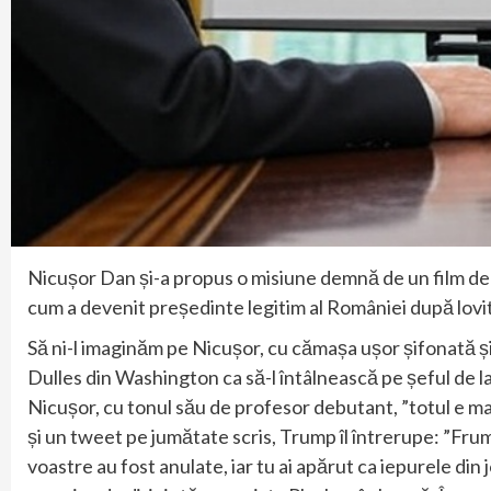
Nicușor Dan și-a propus o misiune demnă de un film de
cum a devenit președinte legitim al României după lovi
Să ni-l imaginăm pe Nicușor, cu cămașa ușor șifonată și 
Dulles din Washington ca să-l întâlnească pe șeful de
Nicușor, cu tonul său de profesor debutant, ”totul e ma
și un tweet pe jumătate scris, Trump îl întrerupe: ”Frum
voastre au fost anulate, iar tu ai apărut ca iepurele di