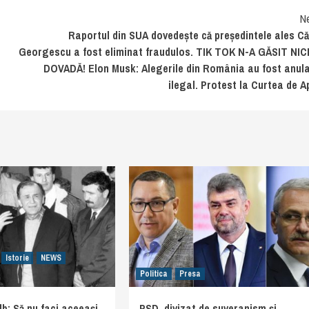
N
Raportul din SUA dovedește că președintele ales Că
Georgescu a fost eliminat fraudulos. TIK TOK N-A GĂSIT NIC
DOVADĂ! Elon Musk: Alegerile din România au fost anul
ilegal. Protest la Curtea de A
Istorie
NEWS
Politica
Presa
lb: Să nu faci aceeași
PSD, divizat de suveranism și