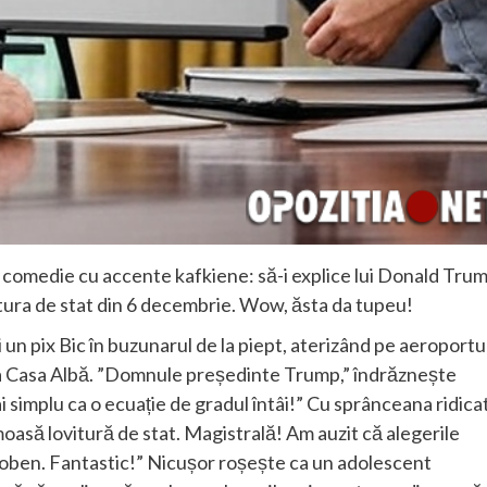
 comedie cu accente kafkiene: să-i explice lui Donald Tru
tura de stat din 6 decembrie. Wow, ăsta da tupeu!
un pix Bic în buzunarul de la piept, aterizând pe aeroportu
 la Casa Albă. ”Domnule președinte Trump,” îndrăznește
i simplu ca o ecuație de gradul întâi!” Cu sprânceana ridica
oasă lovitură de stat. Magistrală! Am auzit că alegerile
n joben. Fantastic!” Nicușor roșește ca un adolescent