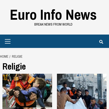
Skip
Euro Info News
to
content
BREAK NEWS FROM WORLD
Primary
Menu
HOME
RELIGIE
Religie