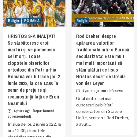
Religie
ROMANIA
Religie
HRISTOS S-A ÎNĂLȚAT!
Rod Dreher, despre
Se sărbătoresc eroii
apărarea valorilor
martiri și se pomenesc
tradiționale într-o Europă
cei morți. Toate
secularizată: Este mult
clopotele bisericilor
mai mult important să
ortodoxe din Patriarhia
stăm alături de Iisus
Română vor fi trase joi, 2
Hristos decât de Ursula
iunie 2022, la ora 12.00 în
von der Leyen
semn de prețuire și
4 years ago
euroinfonews
recunoștință față de Eroii
Unul dintre cei mai
Neamului
cunoscuți publiciști
4 years ago
Departament
conservatori din Statele
corespondenti
Unite, scriitorul Rod Dreher,
În ziua de joi, 2 iunie 2022, la
a avut…
ora 12.00, clopotele
bisericilor ortodoxe din