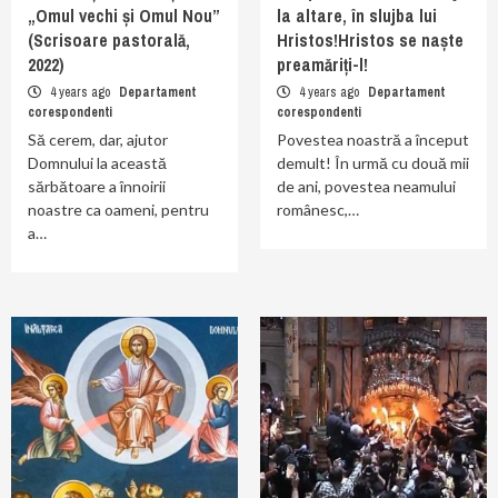
„Omul vechi și Omul Nou”
la altare, în slujba lui
(Scrisoare pastorală,
Hristos!Hristos se naște
2022)
preamăriți-l!
4 years ago
Departament
4 years ago
Departament
corespondenti
corespondenti
Să cerem, dar, ajutor
Povestea noastră a început
Domnului la această
demult! În urmă cu două mii
sărbătoare a înnoirii
de ani, povestea neamului
noastre ca oameni, pentru
românesc,…
a…