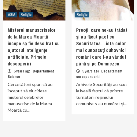
ASIA
Religie
Religie
Misterul manuscriselor
Preoţii care ne-au trădat
de la Marea Moartă
şi au făcut pact cu
începe să fie descifrat cu
Securitatea. Lista celor
ajutorul inteligenței
mai cunoscuţi duhovnici
artificiale. Primele
români care l-au vândut
descoperiri
până şi pe Dumnezeu
5 years ago
Departament
5 years ago
Departament
Science
corespondenti
Cercetătorii spun că au
Arhivele Securităţii au scos
început să elucideze
la iveală faptul că printre
misterul celebrelor
turnătorii regimului
manuscrise de la Marea
comunist s-au numărat şi…
Moartă cu…