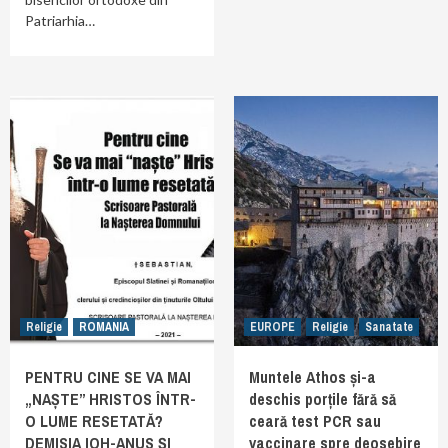
Patriarhia…
Religie
ROMANIA
EUROPE
Religie
Sanatate
PENTRU CINE SE VA MAI
Muntele Athos și-a
„NAȘTE” HRISTOS ÎNTR-
deschis porțile fără să
O LUME RESETATĂ?
ceară test PCR sau
DEMISIA IOH-ANUS ȘI
vaccinare spre deosebire