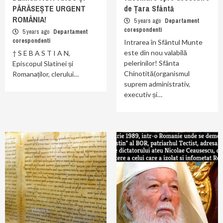
PĂRĂSEȘTE URGENT
de Țara Sfântă
ROMÂNIA!
5 years ago
Departament
corespondenti
5 years ago
Departament
corespondenti
Intrarea în Sfântul Munte
este din nou valabilă
† S E B A S T I A N,
pelerinilor! Sfânta
Episcopul Slatinei și
Chinotită(organismul
Romanaților, clerului…
suprem administrativ,
executiv și…