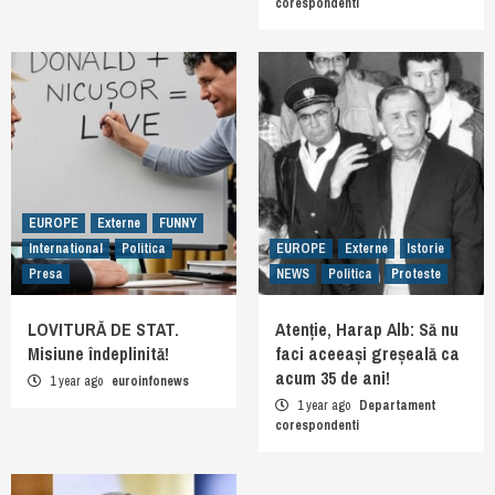
corespondenti
EUROPE
Externe
FUNNY
International
Politica
EUROPE
Externe
Istorie
Presa
NEWS
Politica
Proteste
LOVITURĂ DE STAT.
Atenție, Harap Alb: Să nu
Misiune îndeplinită!
faci aceeași greșeală ca
acum 35 de ani!
1 year ago
euroinfonews
1 year ago
Departament
corespondenti