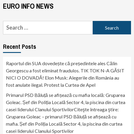
EURO INFO NEWS
Search
for:
Recent Posts
Raportul din SUA dovedește că președintele ales Călin
Georgescu a fost eliminat fraudulos. TIK TOK N-A GĂSIT
NICI O DOVADĂ! Elon Musk: Alegerile din România au
fost anulate ilegal. Protest la Curtea de Apel
Primarul PSD Băluță se afișează cu mafia locală: Gruparea
Goleac. Șef din Poliția Locală Sector 4, la piscina din curtea
casei liderului Clanului SportivilorCiteşte întreaga ştire:
Gruparea Goleac – primarul PSD Băluță se afișează cu
mafia. Șef din Poliția Locală Sector 4, la piscina din curtea
casei liderului Clanului Sportivilor