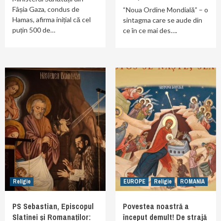
Fâșia Gaza, condus de
“Noua Ordine Mondială” – o
Hamas, afirma inițial că cel
sintagma care se aude din
puțin 500 de…
ce în ce mai des….
Religie
EUROPE
Religie
ROMANIA
PS Sebastian, Episcopul
Povestea noastră a
Slatinei și Romanaților:
început demult! De strajă