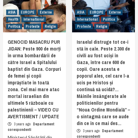
ASIA
EUROPE
Externe
ASIA
EUROPE
Externe
Health
International
International
Politica
Politica
Proteste
Religie
Proteste
Religie
GENOCID MASACRU PUR
Israelul distruge tot ce-i
JIDAN: Peste 900 de morți
stă în cale. Peste 2.300 de
în urma bombardării de
civili au fost uciși în
către Israel a Spitalului
Gaza, între care 600 de
baptist din Gaza. Corpuri
copii. Oare acesta e
de femei și copii
poporul ales, cel care l-a
împrăștiate în toată
ucis pe Hristos și
zona. Cel mai mare atac
continuă să ucidă?…
mortal israelian din
Mâinile însângerate ale
ultimele 5 războaie cu
politicienilor pentru
palestinienii – VIDEO CU
“Noua Ordine Mondială” –
AVERTISMENT / UPDATE
o sintagmă care se aude
din ce în ce mai des…
3 years ago
Departament
corespondenti
3 years ago
Departament
corespondenti
Ministerul Sănătății din