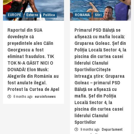
EUROPE
Externe
Politica
ROMANIA
Stiri
Raportul din SUA
Primarul PSD Băluță se
dovedește că
afișează cu mafia locală:
președintele ales Călin
Gruparea Goleac. Șef din
Georgescu a fost
Poliția Locală Sector 4, la
eliminat fraudulos. TIK
piscina din curtea casei
TOK N-A GĂSIT NICI O
liderului Clanului
DOVADĂ! Elon Musk:
SportivilorCiteşte
Alegerile din România au
întreaga ştire: Gruparea
fost anulate ilegal.
Goleac – primarul PSD
Protest la Curtea de Apel
Băluță se afișează cu
mafia. Șef din Poliția
6 months ago
euroinfonews
Locală Sector 4, la
piscina din curtea casei
liderului Clanului
Sportivilor
9 months ago
Departament