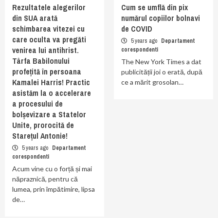
Rezultatele alegerilor
Cum se umflă din pix
din SUA arată
numărul copiilor bolnavi
schimbarea vitezei cu
de COVID
care oculta va pregăti
5 years ago
Departament
venirea lui antihrist.
corespondenti
Târfa Babilonului
The New York Times a dat
profețită în persoana
publicității joi o erată, după
Kamalei Harris! Practic
ce a mărit grosolan…
asistăm la o accelerare
a procesului de
bolșevizare a Statelor
Unite, prorocită de
Starețul Antonie!
5 years ago
Departament
corespondenti
Acum vine cu o forță și mai
năpraznică, pentru că
lumea, prin împătimire, lipsa
de…