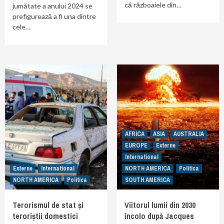
că războaiele din…
jumătate a anului 2024 se
prefigurează a fi una dintre
cele…
AFRICA
ASIA
AUSTRALIA
EUROPE
Externe
International
Externe
International
NORTH AMERICA
Politica
NORTH AMERICA
Politica
SOUTH AMERICA
Terorismul de stat și
Viitorul lumii din 2030
teroriștii domestici
încolo după Jacques