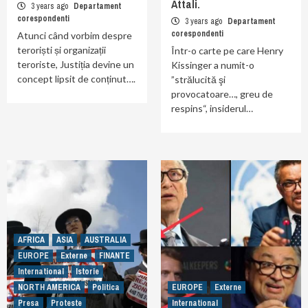
Attali.
3 years ago
Departament
corespondenti
3 years ago
Departament
corespondenti
Atunci când vorbim despre
teroriști și organizații
Într-o carte pe care Henry
teroriste, Justiția devine un
Kissinger a numit-o
concept lipsit de conținut….
”strălucită şi
provocatoare…, greu de
respins“, insiderul…
AFRICA
ASIA
AUSTRALIA
EUROPE
Externe
FINANTE
International
Istorie
NORTH AMERICA
Politica
EUROPE
Externe
Presa
Proteste
International