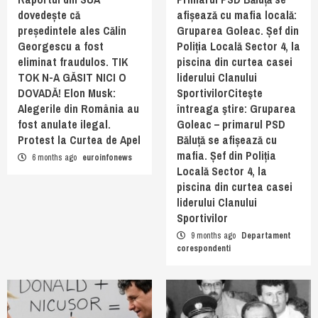
dovedește că
afișează cu mafia locală:
președintele ales Călin
Gruparea Goleac. Șef din
Georgescu a fost
Poliția Locală Sector 4, la
eliminat fraudulos. TIK
piscina din curtea casei
TOK N-A GĂSIT NICI O
liderului Clanului
DOVADĂ! Elon Musk:
SportivilorCiteşte
Alegerile din România au
întreaga ştire: Gruparea
fost anulate ilegal.
Goleac – primarul PSD
Protest la Curtea de Apel
Băluță se afișează cu
mafia. Șef din Poliția
6 months ago
euroinfonews
Locală Sector 4, la
piscina din curtea casei
liderului Clanului
Sportivilor
9 months ago
Departament
corespondenti