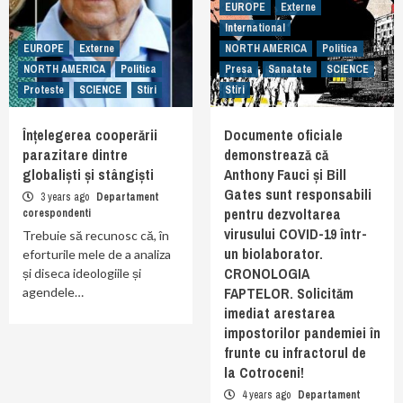
EUROPE
Externe
International
EUROPE
Externe
NORTH AMERICA
Politica
NORTH AMERICA
Politica
Presa
Sanatate
SCIENCE
Proteste
SCIENCE
Stiri
Stiri
Înțelegerea cooperării
Documente oficiale
parazitare dintre
demonstrează că
globaliști și stângiști
Anthony Fauci și Bill
Gates sunt responsabili
3 years ago
Departament
pentru dezvoltarea
corespondenti
virusului COVID-19 într-
Trebuie să recunosc că, în
un biolaborator.
eforturile mele de a analiza
CRONOLOGIA
și diseca ideologiile și
FAPTELOR. Solicităm
agendele…
imediat arestarea
impostorilor pandemiei în
frunte cu infractorul de
la Cotroceni!
4 years ago
Departament