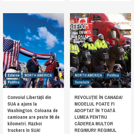
Externe
NORTH AMERICA
NORTH AMERICA
Politica
Politica
Sanatate
Convoiul Libertății din
REVOLUȚIE ÎN CANADA!
SUA a ajuns la
MODELUL POATE FI
Washington. Coloana de
ADOPTAT ÎN TOATĂ
camioane are peste 96 de
LUMEA PENTRU
kilometri. Război
CĂDEREA MULTOR
truckers în SUA!
REGIMURI! REGIMUL