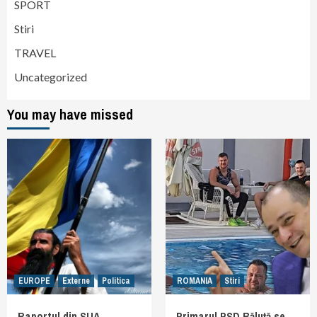
SPORT
Stiri
TRAVEL
Uncategorized
You may have missed
EUROPE
Externe
Politica
ROMANIA
Stiri
Raportul din SUA
Primarul PSD Băluță se