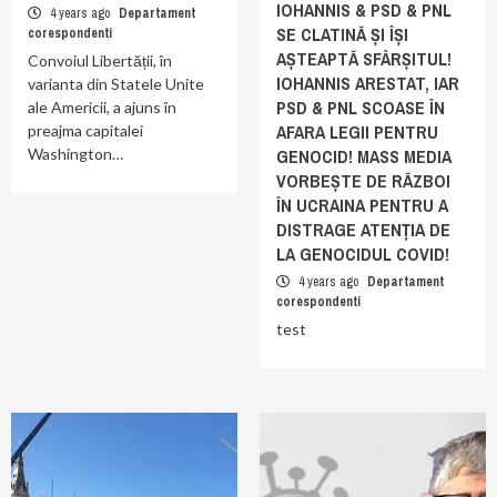
IOHANNIS & PSD & PNL
4 years ago
Departament
SE CLATINĂ ȘI ÎȘI
corespondenti
AȘTEAPTĂ SFÂRȘITUL!
Convoiul Libertății, în
IOHANNIS ARESTAT, IAR
varianta din Statele Unite
PSD & PNL SCOASE ÎN
ale Americii, a ajuns în
AFARA LEGII PENTRU
preajma capitalei
Washington…
GENOCID! MASS MEDIA
VORBEȘTE DE RĂZBOI
ÎN UCRAINA PENTRU A
DISTRAGE ATENȚIA DE
LA GENOCIDUL COVID!
4 years ago
Departament
corespondenti
test