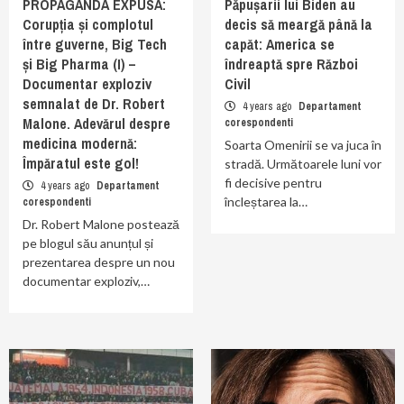
PROPAGANDA EXPUSĂ:
Păpușarii lui Biden au
Corupția și complotul
decis să meargă până la
între guverne, Big Tech
capăt: America se
și Big Pharma (I) –
îndreaptă spre Război
Documentar exploziv
Civil
semnalat de Dr. Robert
4 years ago
Departament
Malone. Adevărul despre
corespondenti
medicina modernă:
Soarta Omenirii se va juca în
Împăratul este gol!
stradă. Următoarele luni vor
fi decisive pentru
4 years ago
Departament
încleștarea la…
corespondenti
Dr. Robert Malone postează
pe blogul său anunțul și
prezentarea despre un nou
documentar exploziv,…