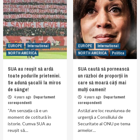
EUROPE
International
EUROPE
International
NORTH AMERICA
NORTH AMERICA
Politica
SUA au reușit să ardă
SUA caută să pornească
toate podurile prieteniei.
un război de proporţii în
Se adună șacalii la miros
care să moară câți mai
de sânge!
mulți oameni!
4 years ago
Departament
4 years ago
Departament
corespondenti
corespondenti
“Am senzația că e un
Astăzi are loc reuniunea de
moment de cotitură în
urgenţă a Consiliului de
istorie. Cumva SUA au
Securitate al ONU pe tema
reușit să…
armelor…