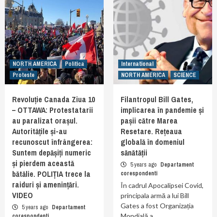
NORTH AMERICA
Politica
International
Proteste
NORTH AMERICA
SCIENCE
Revoluție Canada Ziua 10
Filantropul Bill Gates,
– OTTAWA: Protestatarii
implicarea în pandemie și
au paralizat orașul.
pașii către Marea
Autoritățile și-au
Resetare. Rețeaua
recunoscut înfrângerea:
globală în domeniul
Suntem depășiți numeric
sănătății
și pierdem această
5 years ago
Departament
bătălie. POLIȚIA trece la
corespondenti
raiduri și amenințări.
În cadrul Apocalipsei Covid,
VIDEO
principala armă a lui Bill
Gates a fost Organizația
5 years ago
Departament
Mondială a…
corespondenti