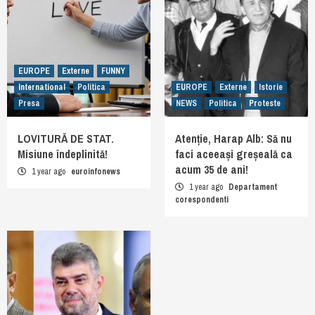
EUROPE
Externe
FUNNY
International
Politica
EUROPE
Externe
Istorie
Presa
NEWS
Politica
Proteste
LOVITURĂ DE STAT.
Atenție, Harap Alb: Să nu
Misiune îndeplinită!
faci aceeași greșeală ca
acum 35 de ani!
1 year ago
euroinfonews
1 year ago
Departament
corespondenti