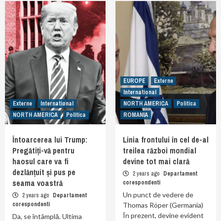
EUROPE
Externe
International
Externe
International
NORTH AMERICA
Politica
NORTH AMERICA
Politica
ROMANIA
Întoarcerea lui Trump:
Linia frontului în cel de-al
Pregătiți-vă pentru
treilea război mondial
haosul care va fi
devine tot mai clară
dezlănțuit și pus pe
2 years ago
Departament
seama voastră
corespondenti
Un punct de vedere de
2 years ago
Departament
corespondenti
Thomas Röper (Germania)
În prezent, devine evident
Da, se întâmplă. Ultima