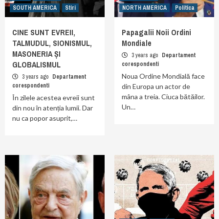
SOUTH AMERICA
Stiri
NORTH AMERICA
Politica
CINE SUNT EVREII,
Papagalii Noii Ordini
TALMUDUL, SIONISMUL,
Mondiale
MASONERIA ȘI
3 years ago
Departament
GLOBALISMUL
corespondenti
Noua Ordine Mondială face
3 years ago
Departament
corespondenti
din Europa un actor de
mâna a treia. Ciuca bătăilor.
În zilele acestea evreii sunt
Un…
din nou în atenția lumii. Dar
nu ca popor asuprit,…