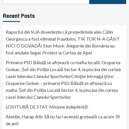
for:
Recent Posts
Raportul din SUA dovedește că președintele ales Călin
Georgescu a fost eliminat fraudulos. TIK TOK N-A GĂSIT
NICI O DOVADĂ! Elon Musk: Alegerile din România au
fost anulate ilegal. Protest la Curtea de Apel
Primarul PSD Băluță se afișează cu mafia locală: Gruparea
Goleac. Șef din Poliția Locală Sector 4, la piscina din curtea
casei liderului Clanului SportivilorCiteşte întreaga ştire:
Gruparea Goleac – primarul PSD Băluță se afișează cu
mafia. Șef din Poliția Locală Sector 4, la piscina din curtea
casei liderului Clanului Sportivilor
LOVITURĂ DE STAT. Misiune îndeplinită!
Atenție, Harap Alb: Să nu faci aceeași greșeală ca acum 35
de ani!