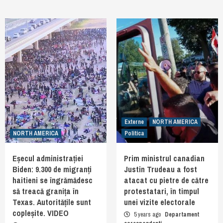
Externe
NORTH AMERICA
NORTH AMERICA
Politica
Eșecul administrației
Prim ministrul canadian
Biden: 9.300 de migranți
Justin Trudeau a fost
haitieni se îngrămădesc
atacat cu pietre de către
să treacă granița în
protestatari, în timpul
Texas. Autoritățile sunt
unei vizite electorale
copleșite. VIDEO
5 years ago
Departament