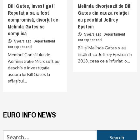
Bill Gates, investigat!
Melinda divorțează de Bill
Reputația sa a fost
Gates din cauza relației
compromisă, divorțul de
cu pedofilul Jeffrey
Melinda Gates se
Epstein
complică
5 years ago
Departament
corespondenti
5 years ago
Departament
corespondenti
Bill și Melinda Gates s-au
întâlnit cu Jeffrey Epstein în
Membrii Consiliului de
2013, ceea ce a înfuriat-o…
Administrație Microsoft au
deschis o investigație
asupra lui Bill Gates la
sfârșitul…
EURO INFO NEWS
Search