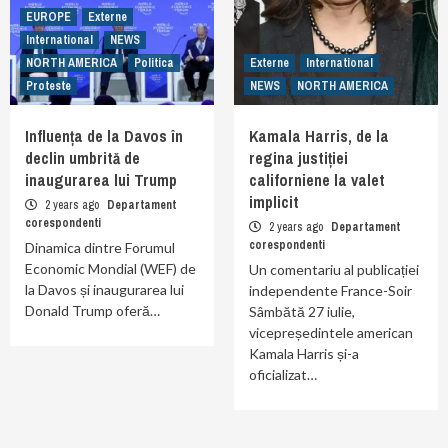
EUROPE
Externe
International
NEWS
NORTH AMERICA
Politica
Externe
International
Proteste
NEWS
NORTH AMERICA
Influența de la Davos în
Kamala Harris, de la
declin umbrită de
regina justiției
inaugurarea lui Trump
californiene la valet
implicit
2 years ago
Departament
corespondenti
2 years ago
Departament
corespondenti
Dinamica dintre Forumul
Economic Mondial (WEF) de
Un comentariu al publicației
la Davos și inaugurarea lui
independente France-Soir
Donald Trump oferă…
Sâmbătă 27 iulie,
vicepreședintele american
Kamala Harris și-a
oficializat…