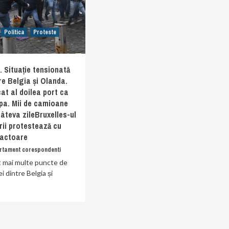
Politica
Proteste
Situație tensionată
tre Belgia și Olanda.
cat al doilea port ca
pa. Mii de camioane
âteva zileBruxelles-ul
erii protestează cu
ractoare
rtament corespondenti
at mai multe puncte de
i dintre Belgia și