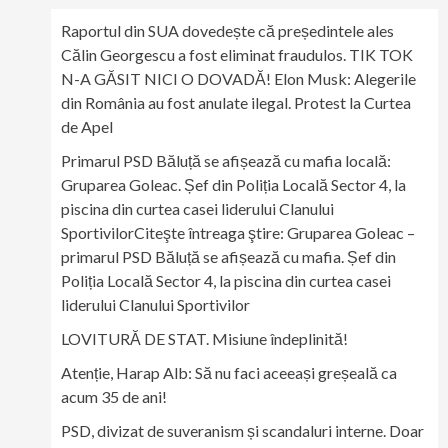
Raportul din SUA dovedește că președintele ales
Călin Georgescu a fost eliminat fraudulos. TIK TOK
N-A GĂSIT NICI O DOVADĂ! Elon Musk: Alegerile
din România au fost anulate ilegal. Protest la Curtea
de Apel
Primarul PSD Băluță se afișează cu mafia locală:
Gruparea Goleac. Șef din Poliția Locală Sector 4, la
piscina din curtea casei liderului Clanului
SportivilorCiteşte întreaga ştire: Gruparea Goleac –
primarul PSD Băluță se afișează cu mafia. Șef din
Poliția Locală Sector 4, la piscina din curtea casei
liderului Clanului Sportivilor
LOVITURĂ DE STAT. Misiune îndeplinită!
Atenție, Harap Alb: Să nu faci aceeași greșeală ca
acum 35 de ani!
PSD, divizat de suveranism și scandaluri interne. Doar