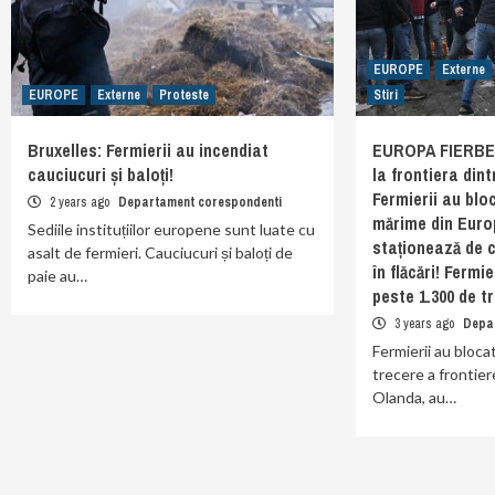
EUROPE
Externe
EUROPE
Externe
Proteste
Stiri
Bruxelles: Fermierii au incendiat
EUROPA FIERBE. 
cauciucuri și baloți!
la frontiera din
Fermierii au blo
2 years ago
Departament corespondenti
mărime din Euro
Sediile instituțiilor europene sunt luate cu
staționează de c
asalt de fermieri. Cauciucuri și baloți de
în flăcări! Fermi
paie au…
peste 1.300 de t
3 years ago
Depa
Fermierii au bloc
trecere a frontiere
Olanda, au…