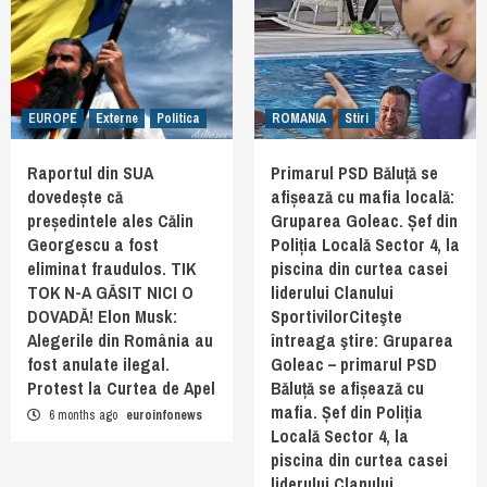
EUROPE
Externe
Politica
ROMANIA
Stiri
Raportul din SUA
Primarul PSD Băluță se
dovedește că
afișează cu mafia locală:
președintele ales Călin
Gruparea Goleac. Șef din
Georgescu a fost
Poliția Locală Sector 4, la
eliminat fraudulos. TIK
piscina din curtea casei
TOK N-A GĂSIT NICI O
liderului Clanului
DOVADĂ! Elon Musk:
SportivilorCiteşte
Alegerile din România au
întreaga ştire: Gruparea
fost anulate ilegal.
Goleac – primarul PSD
Protest la Curtea de Apel
Băluță se afișează cu
mafia. Șef din Poliția
6 months ago
euroinfonews
Locală Sector 4, la
piscina din curtea casei
liderului Clanului