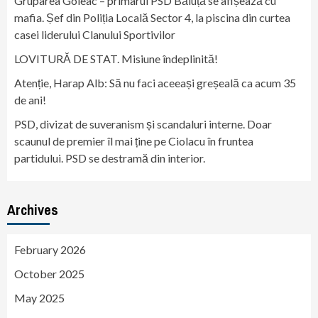
Gruparea Goleac – primarul PSD Băluță se afișează cu
mafia. Șef din Poliția Locală Sector 4, la piscina din curtea
casei liderului Clanului Sportivilor
LOVITURĂ DE STAT. Misiune îndeplinită!
Atenție, Harap Alb: Să nu faci aceeași greșeală ca acum 35
de ani!
PSD, divizat de suveranism și scandaluri interne. Doar
scaunul de premier îl mai ține pe Ciolacu în fruntea
partidului. PSD se destramă din interior.
Archives
February 2026
October 2025
May 2025