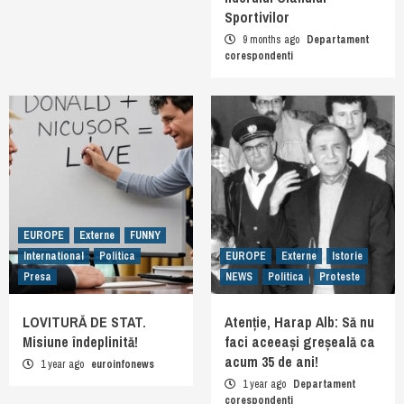
Sportivilor
9 months ago
Departament
corespondenti
EUROPE
Externe
FUNNY
International
Politica
EUROPE
Externe
Istorie
Presa
NEWS
Politica
Proteste
LOVITURĂ DE STAT.
Atenție, Harap Alb: Să nu
Misiune îndeplinită!
faci aceeași greșeală ca
acum 35 de ani!
1 year ago
euroinfonews
1 year ago
Departament
corespondenti