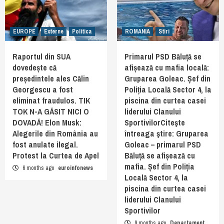
EUROPE
Externe
Politica
ROMANIA
Stiri
Raportul din SUA
Primarul PSD Băluță se
dovedește că
afișează cu mafia locală:
președintele ales Călin
Gruparea Goleac. Șef din
Georgescu a fost
Poliția Locală Sector 4, la
eliminat fraudulos. TIK
piscina din curtea casei
TOK N-A GĂSIT NICI O
liderului Clanului
DOVADĂ! Elon Musk:
SportivilorCiteşte
Alegerile din România au
întreaga ştire: Gruparea
fost anulate ilegal.
Goleac – primarul PSD
Protest la Curtea de Apel
Băluță se afișează cu
mafia. Șef din Poliția
6 months ago
euroinfonews
Locală Sector 4, la
piscina din curtea casei
liderului Clanului
Sportivilor
9 months ago
Departament