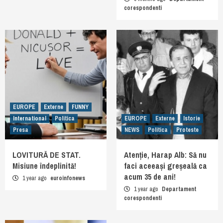
corespondenti
EUROPE
Externe
FUNNY
International
Politica
EUROPE
Externe
Istorie
Presa
NEWS
Politica
Proteste
LOVITURĂ DE STAT.
Atenție, Harap Alb: Să nu
Misiune îndeplinită!
faci aceeași greșeală ca
acum 35 de ani!
1 year ago
euroinfonews
1 year ago
Departament
corespondenti