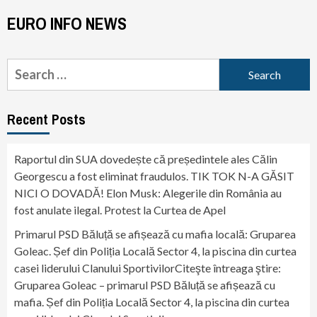
EURO INFO NEWS
Search
for:
Recent Posts
Raportul din SUA dovedește că președintele ales Călin
Georgescu a fost eliminat fraudulos. TIK TOK N-A GĂSIT
NICI O DOVADĂ! Elon Musk: Alegerile din România au
fost anulate ilegal. Protest la Curtea de Apel
Primarul PSD Băluță se afișează cu mafia locală: Gruparea
Goleac. Șef din Poliția Locală Sector 4, la piscina din curtea
casei liderului Clanului SportivilorCiteşte întreaga ştire:
Gruparea Goleac – primarul PSD Băluță se afișează cu
mafia. Șef din Poliția Locală Sector 4, la piscina din curtea