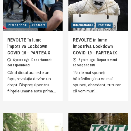
International
Proteste
International
Proteste
REVOLTE în lume
REVOLTE în lume
împotriva Lockdown
împotriva Lockdown
COVID-19 – PARTEA X
COVID-19 – PARTEA IX
6 years ago
Departament
6 years ago
Departament
corespondenti
corespondenti
Când dictatura este un
“Nu le mai spuneți
fapt, revoluţia devine un
bătrânilor și nu ne mai
drept. Dispreţul pentru
spuneți, obsedant, tuturor
fiinţele umane este prima…
că vom muri…