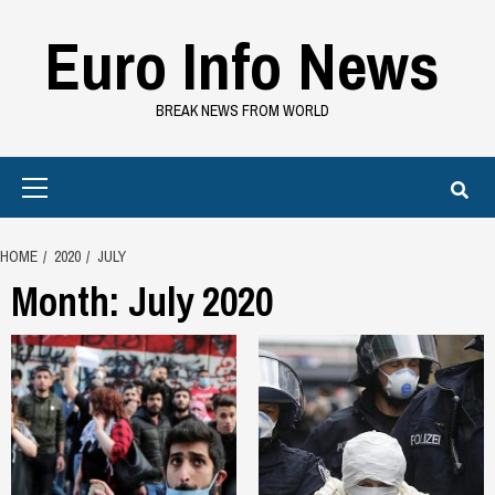
Skip
Euro Info News
to
content
BREAK NEWS FROM WORLD
Primary
Menu
HOME
2020
JULY
Month:
July 2020