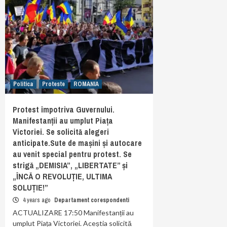
Politica
Proteste
ROMANIA
Protest împotriva Guvernului.
Manifestanții au umplut Piața
Victoriei. Se solicită alegeri
anticipate.Sute de mașini și autocare
au venit special pentru protest. Se
strigă „DEMISIA”, „LIBERTATE” și
„ÎNCĂ O REVOLUȚIE, ULTIMA
SOLUȚIE!”
4 years ago
Departament corespondenti
ACTUALIZARE 17:50 Manifestanții au
umplut Piața Victoriei. Aceștia solicită