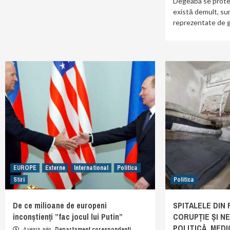
Degeaba se prote
există demult, su
reprezentate de 
EUROPE
Externe
International
Politica
Stiri
Politica
De ce milioane de europeni
SPITALELE DIN
inconștienți ”fac jocul lui Putin”
CORUPȚIE ȘI NE
POLITICĂ. MEDI
4 years ago
Departament corespondenti