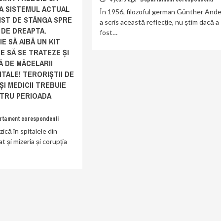
A SISTEMUL ACTUAL
În 1956, filozoful german Günther Ande
IST DE STÂNGA SPRE
a scris această reflecție, nu știm dacă a
 DE DREAPTA.
fost…
E SĂ AIBĂ UN KIT
E SĂ SE TRATEZE ȘI
Ă DE MĂCELARII
ITALE! TERORIȘTII DE
I MEDICII TREBUIE
NTRU PERIOADA
rtament corespondenti
zică în spitalele din
 și mizeria și corupția