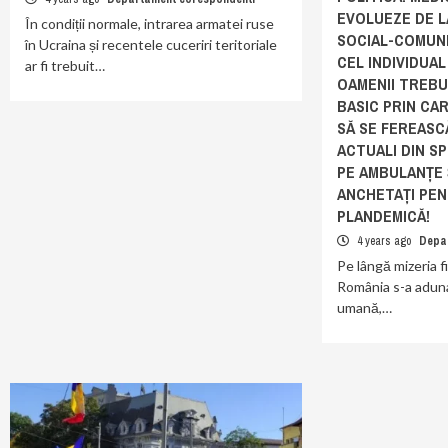
EVOLUEZE DE L
În condiții normale, intrarea armatei ruse
SOCIAL-COMUN
în Ucraina și recentele cuceriri teritoriale
CEL INDIVIDUAL
ar fi trebuit…
OAMENII TREBUI
BASIC PRIN CAR
SĂ SE FEREASC
ACTUALI DIN SP
PE AMBULANȚE Ș
ANCHETAȚI PE
PLANDEMICĂ!
4 years ago
Depa
Pe lângă mizeria fi
România s-a adunat
umană,…