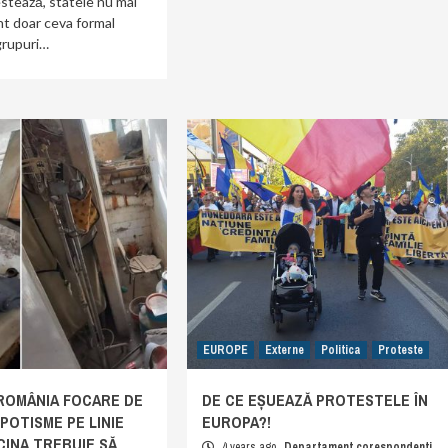
stează, statele nu mai
nt doar ceva formal
grupuri…
EUROPE
Externe
Politica
Proteste
 ROMÂNIA FOCARE DE
DE CE EȘUEAZĂ PROTESTELE ÎN
POTISME PE LINIE
EUROPA?!
CINA TREBUIE SĂ
4 years ago
Departament corespondenti