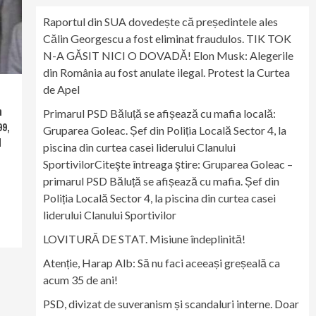
Raportul din SUA dovedește că președintele ales
Călin Georgescu a fost eliminat fraudulos. TIK TOK
N-A GĂSIT NICI O DOVADĂ! Elon Musk: Alegerile
din România au fost anulate ilegal. Protest la Curtea
de Apel
n
Primarul PSD Băluță se afișează cu mafia locală:
99,
Gruparea Goleac. Șef din Poliția Locală Sector 4, la
l
piscina din curtea casei liderului Clanului
SportivilorCiteşte întreaga ştire: Gruparea Goleac –
primarul PSD Băluță se afișează cu mafia. Șef din
Poliția Locală Sector 4, la piscina din curtea casei
liderului Clanului Sportivilor
LOVITURĂ DE STAT. Misiune îndeplinită!
Atenție, Harap Alb: Să nu faci aceeași greșeală ca
acum 35 de ani!
PSD, divizat de suveranism și scandaluri interne. Doar