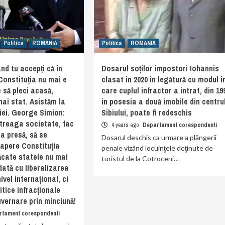
Politica
ROMANIA
Politica
ROMANIA
nd tu accepți că în
Dosarul soților impostori Iohannis
 Constituția nu mai e
clasat în 2020 în legătură cu modul î
 să pleci acasă,
care cuplul infractor a intrat, din 19
mai stat. Asistăm la
în posesia a două imobile din centru
iei. George Simion:
Sibiului, poate fi redeschis
ntreaga societate, fac
4 years ago
Departament corespondenti
la presă, să se
Dosarul deschis ca urmare a plângerii
 apere Constituția
penale vizând locuinţele deţinute de
ăcate statele nu mai
turistul de la Cotroceni…
dată cu liberalizarea
nivel internațional, ci
itice infracționale
vernare prin minciună!
rtament corespondenti