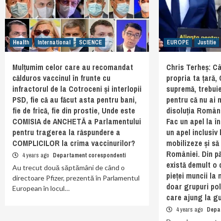
Health
International
SCIENCE
EUROPE
Justitie
Mulțumim celor care au recomandat
Chris Terheș: Câ
călduros vaccinul în frunte cu
propria ta țară,
infractorul de la Cotroceni și interlopii
supremă, trebuie
PSD, fie că au făcut asta pentru bani,
pentru că nu ai 
fie de frică, fie din prostie, Unde este
disoluția Român
COMISIA de ANCHETĂ a Parlamentului
Fac un apel la î
pentru tragerea la răspundere a
un apel inclusiv 
COMPLICILOR la crima vaccinurilor?
mobilizeze și să
României. Din p
4 years ago
Departament corespondenti
există demult o 
Au trecut două săptămâni de când o
pieței muncii la 
directoare Pfizer, prezentă în Parlamentul
doar grupuri pol
European în locul…
care ajung la gu
4 years ago
Depa