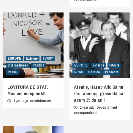
EUROPE
Externe
FUNNY
International
Politica
EUROPE
Externe
Istorie
Presa
NEWS
Politica
Proteste
LOVITURĂ DE STAT.
Atenție, Harap Alb: Să nu
Misiune îndeplinită!
faci aceeași greșeală ca
acum 35 de ani!
1 year ago
euroinfonews
1 year ago
Departament
corespondenti