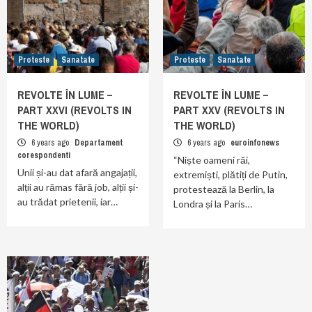
Proteste
Sanatate
Proteste
Sanatate
REVOLTE ÎN LUME –
REVOLTE ÎN LUME –
PART XXVI (REVOLTS IN
PART XXV (REVOLTS IN
THE WORLD)
THE WORLD)
6 years ago
Departament
6 years ago
euroinfonews
corespondenti
“Niște oameni răi,
Unii și-au dat afară angajații,
extremiști, plătiți de Putin,
alții au rămas fără job, alții și-
protestează la Berlin, la
au trădat prietenii, iar…
Londra și la Paris…