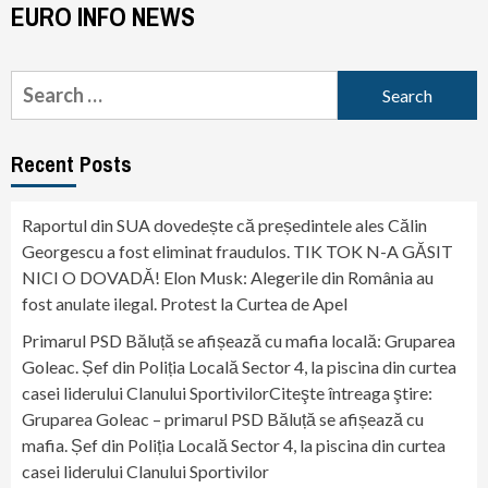
EURO INFO NEWS
Search
for:
Recent Posts
Raportul din SUA dovedește că președintele ales Călin
Georgescu a fost eliminat fraudulos. TIK TOK N-A GĂSIT
NICI O DOVADĂ! Elon Musk: Alegerile din România au
fost anulate ilegal. Protest la Curtea de Apel
Primarul PSD Băluță se afișează cu mafia locală: Gruparea
Goleac. Șef din Poliția Locală Sector 4, la piscina din curtea
casei liderului Clanului SportivilorCiteşte întreaga ştire:
Gruparea Goleac – primarul PSD Băluță se afișează cu
mafia. Șef din Poliția Locală Sector 4, la piscina din curtea
casei liderului Clanului Sportivilor