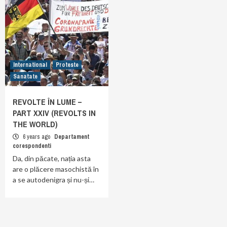
International
Proteste
Sanatate
REVOLTE ÎN LUME –
PART XXIV (REVOLTS IN
THE WORLD)
6 years ago
Departament
corespondenti
Da, din păcate, nația asta
are o plăcere masochistă în
a se autodenigra și nu-și…