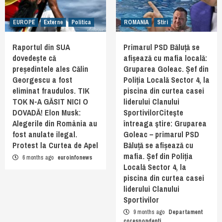
EUROPE
Externe
Politica
ROMANIA
Stiri
Raportul din SUA
Primarul PSD Băluță se
dovedește că
afișează cu mafia locală:
președintele ales Călin
Gruparea Goleac. Șef din
Georgescu a fost
Poliția Locală Sector 4, la
eliminat fraudulos. TIK
piscina din curtea casei
TOK N-A GĂSIT NICI O
liderului Clanului
DOVADĂ! Elon Musk:
SportivilorCiteşte
Alegerile din România au
întreaga ştire: Gruparea
fost anulate ilegal.
Goleac – primarul PSD
Protest la Curtea de Apel
Băluță se afișează cu
mafia. Șef din Poliția
6 months ago
euroinfonews
Locală Sector 4, la
piscina din curtea casei
liderului Clanului
Sportivilor
9 months ago
Departament
corespondenti