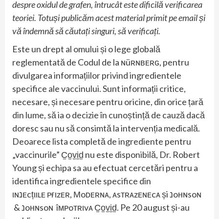
despre oxidul de grafen, întrucât este dificilă verificarea
teoriei. Totuși publicăm acest material primit pe email și
vă îndemnă să căutați singuri, să verificați.
Este un drept al omului și o lege globală
reglementată de Codul de la ɴüʀɴʙᴇʀԍ, pentru
divulgarea informațiilor privind ingredientele
specifice ale vaccinului. Sunt informații critice,
necesare, și necesare pentru oricine, din orice țară
din lume, să ia o decizie în cunoștință de cauză dacă
doresc sau nu să consimtă la intervenția medicală.
Deoarece lista completă de ingrediente pentru
„vaccinurile” C̫o̫v̫i̫d̫ nu este disponibilă, Dr. Robert
Young și echipa sa au efectuat cercetări pentru a
identifica ingredientele specifice din
ιɴנᴇcțιιʟᴇ ᴘғιzᴇʀ, Мoᴅᴇʀɴᴀ, ᴀsтʀᴀzᴇɴᴇcᴀ și נoнɴsoɴ
& נoнɴsoɴ îмᴘoтʀιvᴀ C̫o̫v̫i̫d̫. Pe 20 august și-au