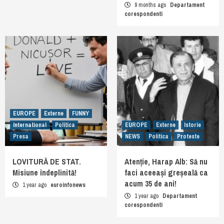
9 months ago
Departament
corespondenti
EUROPE
Externe
FUNNY
International
Politica
EUROPE
Externe
Istorie
Presa
NEWS
Politica
Proteste
LOVITURĂ DE STAT.
Atenție, Harap Alb: Să nu
Misiune îndeplinită!
faci aceeași greșeală ca
acum 35 de ani!
1 year ago
euroinfonews
1 year ago
Departament
corespondenti