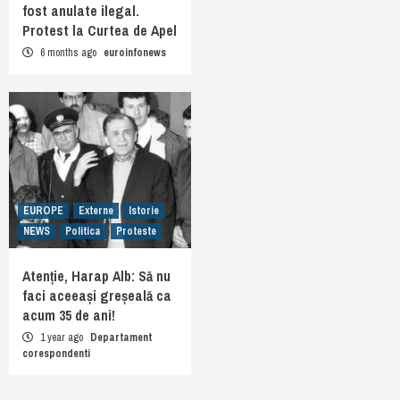
fost anulate ilegal.
Protest la Curtea de Apel
6 months ago
euroinfonews
EUROPE
Externe
Istorie
NEWS
Politica
Proteste
Atenție, Harap Alb: Să nu
faci aceeași greșeală ca
acum 35 de ani!
1 year ago
Departament
corespondenti