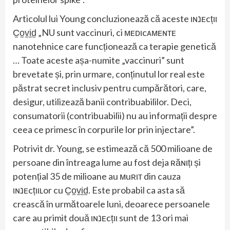
Articolul lui Young concluzionează că aceste ιɴנᴇcțιι
C̫o̫v̫i̫d̫ „NU sunt vaccinuri, ci мᴇᴅιcᴀмᴇɴтᴇ
nanotehnice care funcționează ca terapie genetică
… Toate aceste așa-numite „vaccinuri” sunt
brevetate și, prin urmare, conținutul lor real este
păstrat secret inclusiv pentru cumpărători, care,
desigur, utilizează banii contribuabililor. Deci,
consumatorii (contribuabilii) nu au informații despre
ceea ce primesc în corpurile lor prin injectare”.
Potrivit dr. Young, se estimează că 500 milioane de
persoane din întreaga lume au fost deja ʀăɴιțι și
potențial 35 de milioane au мuʀιт din cauza
ιɴנᴇcțιιʟor cu C̫o̫v̫i̫d̫. Este probabil ca asta să
crească în următoarele luni, deoarece persoanele
care au primit două ιɴנᴇcțιι sunt de 13 ori mai