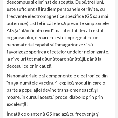
descompus și eliminat de aceștia. După trei luni,
este suficient să iradiem persoanele otrăvite, cu
frecvențe electromagnetice specifice (G5 sau mai
puternice), astfel încât ele să prezinte simptomele
AIS și ”plămânul-covid” mai afectat decât restul
organismului, deoarece este impregnat cu un
nanomaterial capabil să înmagazineze și să
favorizeze sporirea efectelor undelor neionizante,
la niveluri tot mai dăunătoare sănătății, până la
decesul celor în cauză.
Nanomaterialele și componentele electronice din
în așa-numitele vaccinuri, explică modul în care o
parte a populației devine trans-omenească și
moare, în cursul acestui proce, diabolic prin prin
excelență!
Îndată ce o antenă G5 iradiază cu frecvența și