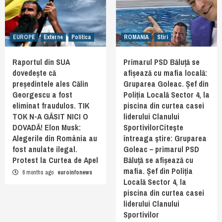
EUROPE
Externe
Politica
ROMANIA
Stiri
Raportul din SUA
Primarul PSD Băluță se
dovedește că
afișează cu mafia locală:
președintele ales Călin
Gruparea Goleac. Șef din
Georgescu a fost
Poliția Locală Sector 4, la
eliminat fraudulos. TIK
piscina din curtea casei
TOK N-A GĂSIT NICI O
liderului Clanului
DOVADĂ! Elon Musk:
SportivilorCiteşte
Alegerile din România au
întreaga ştire: Gruparea
fost anulate ilegal.
Goleac – primarul PSD
Protest la Curtea de Apel
Băluță se afișează cu
mafia. Șef din Poliția
6 months ago
euroinfonews
Locală Sector 4, la
piscina din curtea casei
liderului Clanului
Sportivilor