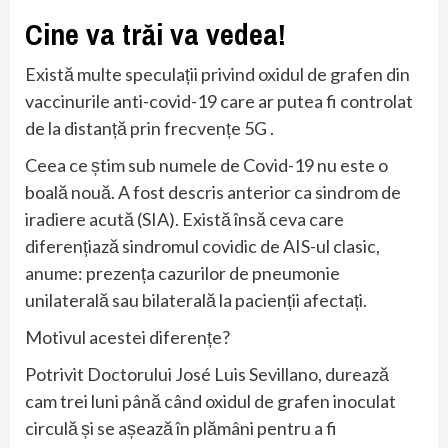
Cine va trăi va vedea!
Există multe speculații privind oxidul de grafen din
vaccinurile anti-covid-19 care ar putea fi controlat
de la distanță prin frecvențe 5G .
Ceea ce știm sub numele de Covid-19 nu este o
boală nouă. A fost descris anterior ca sindrom de
iradiere acută (SIA). Există însă ceva care
diferențiază sindromul covidic de AIS-ul clasic,
anume: prezența cazurilor de pneumonie
unilaterală sau bilaterală la pacienții afectați.
Motivul acestei diferențe?
Potrivit Doctorului José Luis Sevillano, durează
cam trei luni până când oxidul de grafen inoculat
circulă și se așează în plămâni pentru a fi