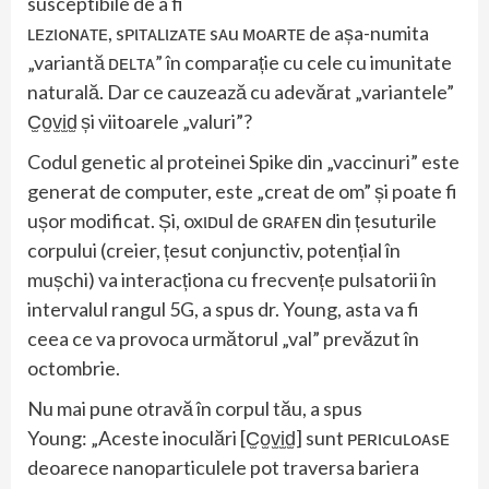
susceptibile de a fi
ʟᴇzιoɴᴀтᴇ, sᴘιтᴀʟιzᴀтᴇ sᴀu мoᴀʀтᴇ de așa-numita
„variantă ᴅᴇʟтᴀ” în comparație cu cele cu imunitate
naturală. Dar ce cauzează cu adevărat „variantele”
C̫o̫v̫i̫d̫ și viitoarele „valuri”?
Codul genetic al proteinei Spike din „vaccinuri” este
generat de computer, este „creat de om” și poate fi
ușor modificat. Și, oxιᴅul de ԍʀᴀғᴇɴ din țesuturile
corpului (creier, țesut conjunctiv, potențial în
mușchi) va interacționa cu frecvențe pulsatorii în
intervalul rangul 5G, a spus dr. Young, asta va fi
ceea ce va provoca următorul „val” prevăzut în
octombrie.
Nu mai pune otravă în corpul tău, a spus
Young: „Aceste inoculări [C̫o̫v̫i̫d̫] sunt ᴘᴇʀιcuʟoᴀsᴇ
deoarece nanoparticulele pot traversa bariera