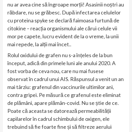
nu ar avea cine să îngroape morții! Asasinii noștri au
răbdare, nu se grăbesc. După infectarea celulelor
cu proteina spyke se declară faimoasa furtună de
citokine – reacția organismului ale cărui celule vii
mor pe capete, lucru evident de la o vreme, la unii
mai repede, la alții mai încet..
Rolul oxidului de grafen nu s-a înțeles de la bun
început, adică din primele luni ale anului 2020. A
fost vorba de ceva nou, care nu mai fusese
observat în cadrul unui AIS. Răspunsul a venit un an
mai târziu: grafenul din vaccinurile ultimilor ani,
contra gripei. Pe măsură ce grafenul este eliminat
de plămâni, apare plămân-covid. Nu se știe de ce.
Poate că aceasta se datorează permeabilității
capilarelor în cadrul schimbului de oxigen, ele
trebuind să fie foarte fine și să filtreze aerului