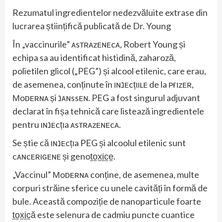
Rezumatul ingredientelor nedezvăluite extrase din
lucrarea științifică publicată de Dr. Young
În „vaccinurile” ᴀsтʀᴀzᴇɴᴇcᴀ, Robert Young și
echipa sa au identificat histidină, zaharoză,
polietilen glicol („PEG”) și alcool etilenic, care erau,
de asemenea, conținute în ιɴנᴇcțιιʟᴇ de la ᴘғιzᴇʀ,
Мoᴅᴇʀɴᴀ și נᴀɴssᴇɴ. PEG a fost singurul adjuvant
declarat în fișa tehnică care listează ingredientele
pentru ιɴנᴇcțιa ᴀsтʀᴀzᴇɴᴇcᴀ.
Se știe că ιɴנᴇcțιa PEG și alcoolul etilenic sunt
cᴀɴcᴇʀιԍᴇɴᴇ și genot̫o̫x̫i̫c̫e̫.
„Vaccinul” Мoᴅᴇʀɴᴀ conține, de asemenea, multe
corpuri străine sferice cu unele cavități în formă de
bule. Această compoziție de nanoparticule foarte
t̫o̫x̫i̫c̫ă este selenura de cadmiu puncte cuantice