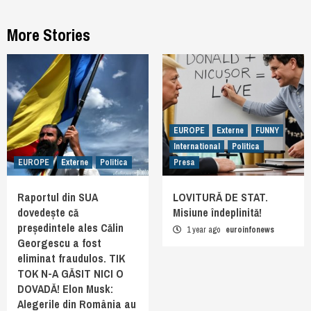
More Stories
EUROPE
Externe
FUNNY
International
Politica
EUROPE
Externe
Politica
Presa
Raportul din SUA
LOVITURĂ DE STAT.
dovedește că
Misiune îndeplinită!
președintele ales Călin
1 year ago
euroinfonews
Georgescu a fost
eliminat fraudulos. TIK
TOK N-A GĂSIT NICI O
DOVADĂ! Elon Musk:
Alegerile din România au