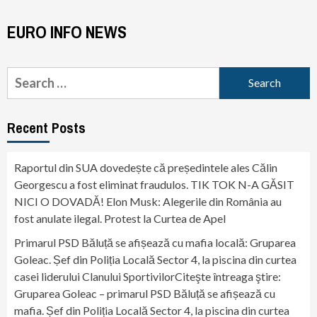
EURO INFO NEWS
Search
for:
Recent Posts
Raportul din SUA dovedește că președintele ales Călin
Georgescu a fost eliminat fraudulos. TIK TOK N-A GĂSIT
NICI O DOVADĂ! Elon Musk: Alegerile din România au
fost anulate ilegal. Protest la Curtea de Apel
Primarul PSD Băluță se afișează cu mafia locală: Gruparea
Goleac. Șef din Poliția Locală Sector 4, la piscina din curtea
casei liderului Clanului SportivilorCiteşte întreaga ştire:
Gruparea Goleac – primarul PSD Băluță se afișează cu
mafia. Șef din Poliția Locală Sector 4, la piscina din curtea