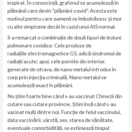
inspirat. În consecință, grafenul se acumulează în
plămânii care devin ”plămâni-covid”. Acesta este
motivul pentru care oamenii se îmbolnăvesc și mor
cu alte simptome decât în cazul unui AIS normal.
S-a remarcat o combinație de două tipuri de leziuni
pulmonare covidice. Cele produse de
radiațiile electromagnetice G5, adică sindromul de
radiații acute; apoi, cele pornite din interior,
generate de otrava, de nano-metalul introdus în
corp prin injecția criminală. Nano-metalul se
acumulează exact în plămâni.
Nu știm foarte bine când s-au vaccinat Chinezii din
cutare sau cutare provincie. Știm însă când s-au
vacinat mulți dintre noi. Funcție de felul vaccinului,
data vaccinării, vârstă, sex, starea de sănătate,
eventuale comorbidități, se estimează timpul