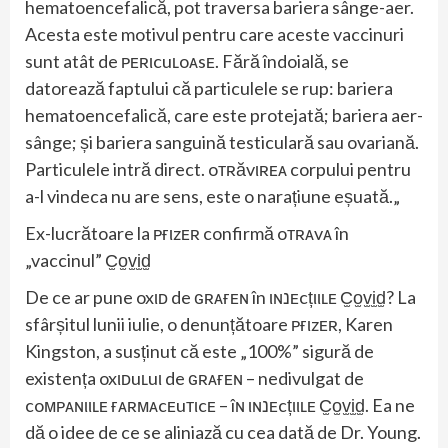
hematoencefalică, pot traversa bariera sânge-aer.
Acesta este motivul pentru care aceste vaccinuri
sunt atât de ᴘᴇʀιcuʟoᴀsᴇ. Fără îndoială, se
datorează faptului că particulele se rup: bariera
hematoencefalică, care este protejată; bariera aer-
sânge; și bariera sanguină testiculară sau ovariană.
Particulele intră direct. oтʀăvιʀᴇᴀ corpului pentru
a-l vindeca nu are sens, este o narațiune eșuată.„
Ex-lucrătoare la ᴘғιzᴇʀ confirmă oтʀᴀvᴀ în
„vaccinul” C̫o̫v̫i̫d̫
De ce ar pune oxιᴅ de ԍʀᴀғᴇɴ în ιɴנᴇcțιιʟᴇ C̫o̫v̫i̫d̫? La
sfârșitul lunii iulie, o denunțătoare ᴘғιzᴇʀ, Karen
Kingston, a susținut că este „100%” sigură de
existența oxιᴅuʟuι de ԍʀᴀғᴇɴ – nedivulgat de
coмᴘᴀɴιιʟᴇ ғᴀʀмᴀcᴇuтιcᴇ – îɴ ιɴנᴇcțιιʟᴇ C̫o̫v̫i̫d̫. Ea ne
dă o idee de ce se aliniază cu cea dată de Dr. Young.