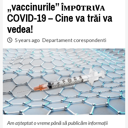
„vaccinurile” îмᴘoтʀιvᴀ
COVID-19 – Cine va trăi va
vedea!
5 years ago
Departament corespondenti
Am așteptat o vreme până să publicăm informații