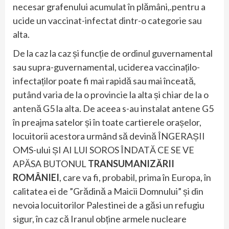
necesar grafenului acumulat în plămâni,.pentru a
ucide un vaccinat-infectat dintr-o categorie sau
alta.
De la caz la caz și funcție de ordinul guvernamental
sau supra-guvernamental, uciderea vaccinațilo-
infectaților poate fi mai rapidă sau mai înceată,
putând varia de la o provincie la alta și chiar de la o
antenă G5 la alta. De aceea s-au instalat antene G5
în preajma satelor și în toate cartierele orașelor,
locuitorii acestora urmând să devină ÎNGERAȘII
OMS-ului ȘI AI LUI SOROS ÎNDATĂ CE SE VE
APĂSA BUTONUL
TRANSUMANIZĂRII
ROMÂNIEI
, care va fi, probabil, prima în Europa, în
calitatea ei de ”Grădină a Maicii Domnului” și din
nevoia locuitorilor Palestinei de a găsi un refugiu
sigur, în caz că Iranul obține armele nucleare