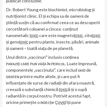
publicat concluziile.
Dr. Robert Young este biochimist, microbiolog și
nutriționist clinic. El și echipa sa de oameni de
știință susțin că au confirmat ceea ce au descoperit
cercetătorii coloanei a cincea: conținut
nanometalic t̫o̫x̫i̫c̫ care este magnetot̫o̫x̫i̫c̫, citot̫o̫x̫i̫c̫
și genot̫o̫x̫i̫c̫ pentru plante, insecte, păsări, animale
și oameni – toată viața de pe planetă.
Unul dintre „vaccinuri” inclusiv conținea
ᴘᴀʀᴀzιțι cᴀʀᴇ ᴘuɴ vιᴀțᴀ îɴ ᴘᴇʀιcoʟ. Luate împreună,
componentele „vaccinului”, care includ oxιᴅ de
ԍʀᴀғᴇɴ printre multe altele, și care pot fi
influențate de surse de radiații din afara noastră,
creează o substanță chimică t̫o̫x̫i̫c̫ă și o supă
radiantă în corpul nostru. Potrivit acestui fapt,
oricine primește o ιɴנᴇcțιe C̫o̫v̫i̫d̫ își pune