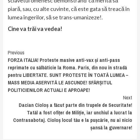
sclavetul omenesc demonstrând că merită să
piară, sau, cu alte cuvinte, că este gata să treacă în
lumea îngerilor, să se trans-umanizeze!.
Cine va trăi va vedea!
Continue
Previous
FORZA ITALIA! Proteste masive anti-vax și anti-pass
Reading
reprimate cu sălbăticie la Roma. Paris, din nou în stradă
pentru LIBERTATE. SUNT PROTESTE ÎN TOATĂ LUMEA –
MASS MEDIA ASERVITĂ LE ASCUNDE! SFÂRȘITUL
POLITICIENILOR ACTUALI E APROAPE!
Next
Dacian Cioloș a făcut parte din trupele de Securitate!
Tatăl a fost ofițer de Miliție, iar unchiul a lucrat la
Contrasabotaj. Cioloș locul tău e la pușcărie, nu ai nicio
șansă la guvernare!