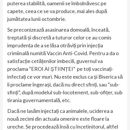
puterea stabilită, oamenii se îmbolnăvesc pe
capete, ceea ce se va produce, mai ales după
jumătatea lunii octombrie.
Se preconizează asasinarea domoală, înceată,
treptată și discretă a tuturor celor ce au comis
imprudența de a se lăsa otrăviți prin injecția
crimiinală numită Vaccin Anti-Covid. Pentru a da o
satisfacție cetățenilor imbecili, guvernul va
proclama ”EROI AI ȘTIINȚEI” pe toți vaccinați-
infectați ce vor muri. Nu este exclus ca și Biserica să
îi proclame îngerași, dacă nu direct sfinți, sau ”sub-
sfinți”, după modelul sub-locotenent, sub-ofițer, sub
tirania guvernamentală, etc.
Dacă ne lasăm injectați ca animalele, uciderea a
nouă zecimi din actuala omenire este floare la
ureche. Se procedează însă cu încetinitorul, altfel