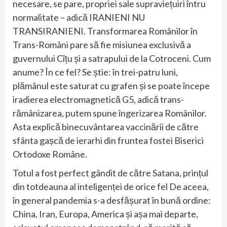
necesare, se pare, propriei sale supraviețuiri întru
normalitate – adică IRANIENI NU
TRANSIRANIENI. Transformarea Românilor în
Trans-Români pare să fie misiunea exclusivă a
guvernului Cîțu și a satrapului de la Cotroceni. Cum
anume? În ce fel? Se știe: în trei-patru luni,
plămânul este saturat cu grafen și se poate începe
iradierea electromagnetică G5, adică trans-
rămânizarea, putem spune îngerizarea Românilor.
Asta explică binecuvântarea vaccinării de către
sfânta gașcă de ierarhi din fruntea fostei Biserici
Ortodoxe Române.
Totul a fost perfect gândit de către Satana, prințul
din totdeauna al inteligenței de orice fel De aceea,
în general pandemia s-a desfășurat în bună ordine:
China, Iran, Europa, America și așa mai departe,