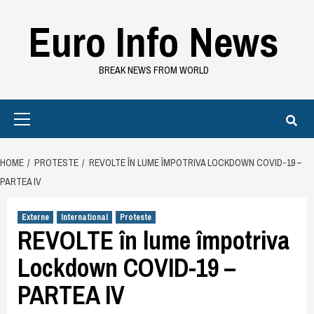
Skip
Euro Info News
to
content
BREAK NEWS FROM WORLD
Primary
Menu
HOME
PROTESTE
REVOLTE ÎN LUME ÎMPOTRIVA LOCKDOWN COVID-19 –
PARTEA IV
Externe
International
Proteste
REVOLTE în lume împotriva
Lockdown COVID-19 –
PARTEA IV