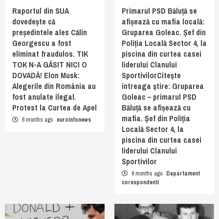
Raportul din SUA
Primarul PSD Băluță se
dovedește că
afișează cu mafia locală:
președintele ales Călin
Gruparea Goleac. Șef din
Georgescu a fost
Poliția Locală Sector 4, la
eliminat fraudulos. TIK
piscina din curtea casei
TOK N-A GĂSIT NICI O
liderului Clanului
DOVADĂ! Elon Musk:
SportivilorCiteşte
Alegerile din România au
întreaga ştire: Gruparea
fost anulate ilegal.
Goleac – primarul PSD
Protest la Curtea de Apel
Băluță se afișează cu
mafia. Șef din Poliția
6 months ago
euroinfonews
Locală Sector 4, la
piscina din curtea casei
liderului Clanului
Sportivilor
9 months ago
Departament
corespondenti