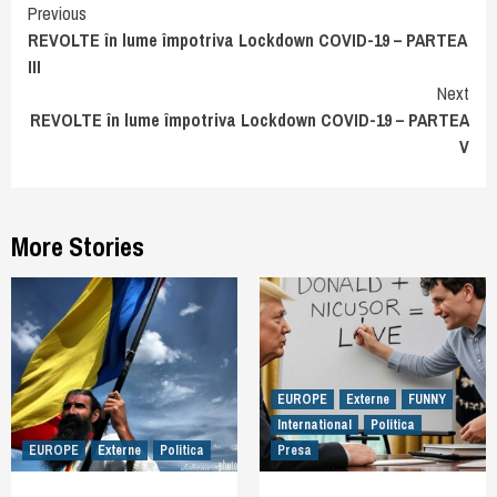
Continue
Previous
REVOLTE în lume împotriva Lockdown COVID-19 – PARTEA
Reading
III
Next
REVOLTE în lume împotriva Lockdown COVID-19 – PARTEA
V
More Stories
EUROPE
Externe
FUNNY
International
Politica
EUROPE
Externe
Politica
Presa