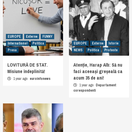
EUROPE
Externe
FUNNY
International
Politica
EUROPE
Externe
Istorie
Presa
NEWS
Politica
Proteste
LOVITURĂ DE STAT.
Atenție, Harap Alb: Să nu
Misiune îndeplinită!
faci aceeași greșeală ca
acum 35 de ani!
1 year ago
euroinfonews
1 year ago
Departament
corespondenti