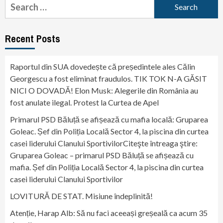
Search
for:
Recent Posts
Raportul din SUA dovedește că președintele ales Călin
Georgescu a fost eliminat fraudulos. TIK TOK N-A GĂSIT
NICI O DOVADĂ! Elon Musk: Alegerile din România au
fost anulate ilegal. Protest la Curtea de Apel
Primarul PSD Băluță se afișează cu mafia locală: Gruparea
Goleac. Șef din Poliția Locală Sector 4, la piscina din curtea
casei liderului Clanului SportivilorCiteşte întreaga ştire:
Gruparea Goleac – primarul PSD Băluță se afișează cu
mafia. Șef din Poliția Locală Sector 4, la piscina din curtea
casei liderului Clanului Sportivilor
LOVITURĂ DE STAT. Misiune îndeplinită!
Atenție, Harap Alb: Să nu faci aceeași greșeală ca acum 35