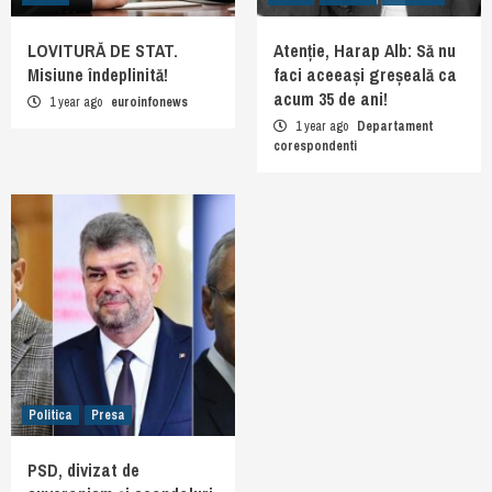
LOVITURĂ DE STAT.
Atenție, Harap Alb: Să nu
Misiune îndeplinită!
faci aceeași greșeală ca
acum 35 de ani!
1 year ago
euroinfonews
1 year ago
Departament
corespondenti
Politica
Presa
PSD, divizat de