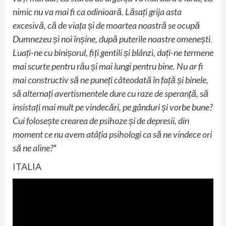
nimic nu va mai fi ca odinioară. Lăsați grija asta
excesivă, că de viața și de moartea noastră se ocupă
Dumnezeu și noi înșine, după puterile noastre omenești.
Luați-ne cu binișorul, fiți gentili și blânzi, dați-ne termene
mai scurte pentru rău și mai lungi pentru bine. Nu ar fi
mai constructiv să ne puneți câteodată în față și binele,
să alternați avertismentele dure cu raze de speranță, să
insistați mai mult pe vindecări, pe gânduri și vorbe bune?
Cui folosește crearea de psihoze și de depresii, din
moment ce nu avem atâția psihologi ca să ne vindece ori
să ne aline?
“
ITALIA