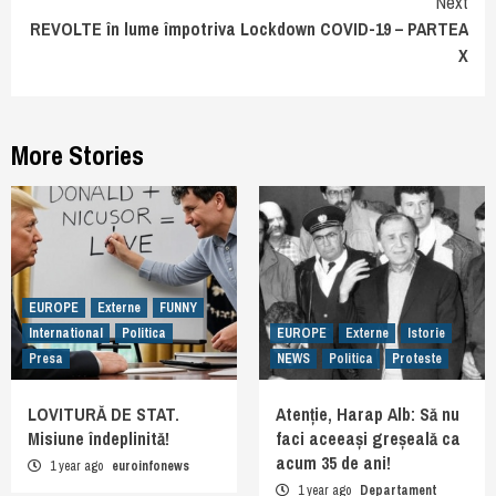
Next
REVOLTE în lume împotriva Lockdown COVID-19 – PARTEA
X
More Stories
EUROPE
Externe
FUNNY
International
Politica
EUROPE
Externe
Istorie
Presa
NEWS
Politica
Proteste
LOVITURĂ DE STAT.
Atenție, Harap Alb: Să nu
Misiune îndeplinită!
faci aceeași greșeală ca
acum 35 de ani!
1 year ago
euroinfonews
1 year ago
Departament