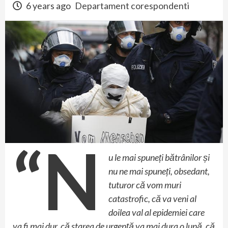
6 years ago
Departament corespondenti
“N
u le mai spuneți bătrânilor și
nu ne mai spuneți, obsedant,
tuturor că vom muri
catastrofic, că va veni al
doilea val al epidemiei care
va fi mai dur, că starea de urgență va mai dura o lună, că