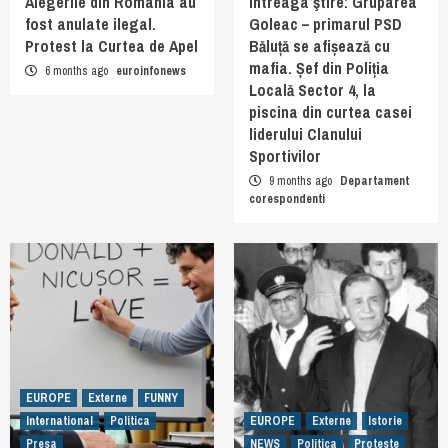
Alegerile din România au
întreaga ştire: Gruparea
fost anulate ilegal.
Goleac – primarul PSD
Protest la Curtea de Apel
Băluță se afișează cu
mafia. Șef din Poliția
6 months ago
euroinfonews
Locală Sector 4, la
piscina din curtea casei
liderului Clanului
Sportivilor
9 months ago
Departament
corespondenti
EUROPE
Externe
FUNNY
International
Politica
EUROPE
Externe
Istorie
Presa
NEWS
Politica
Proteste