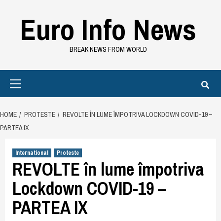
Skip
Euro Info News
to
content
BREAK NEWS FROM WORLD
Primary
Menu
HOME
PROTESTE
REVOLTE ÎN LUME ÎMPOTRIVA LOCKDOWN COVID-19 –
PARTEA IX
International
Proteste
REVOLTE în lume împotriva
Lockdown COVID-19 –
PARTEA IX