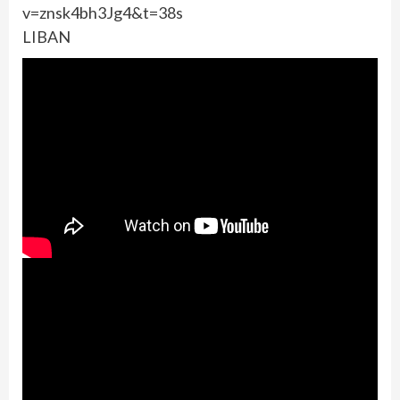
v=znsk4bh3Jg4&t=38s
LIBAN