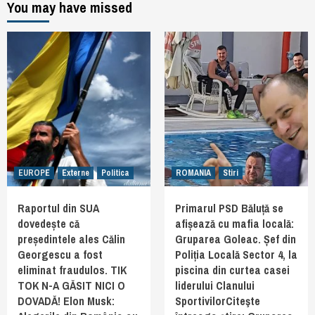
You may have missed
EUROPE
Externe
Politica
ROMANIA
Stiri
Raportul din SUA
Primarul PSD Băluță se
dovedește că
afișează cu mafia locală:
președintele ales Călin
Gruparea Goleac. Șef din
Georgescu a fost
Poliția Locală Sector 4, la
eliminat fraudulos. TIK
piscina din curtea casei
TOK N-A GĂSIT NICI O
liderului Clanului
DOVADĂ! Elon Musk:
SportivilorCiteşte