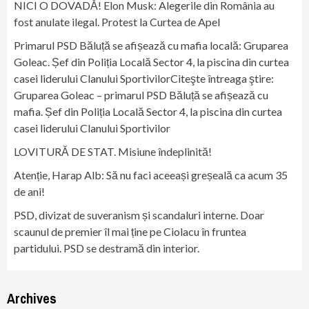
NICI O DOVADĂ! Elon Musk: Alegerile din România au
fost anulate ilegal. Protest la Curtea de Apel
Primarul PSD Băluță se afișează cu mafia locală: Gruparea
Goleac. Șef din Poliția Locală Sector 4, la piscina din curtea
casei liderului Clanului SportivilorCiteşte întreaga ştire:
Gruparea Goleac – primarul PSD Băluță se afișează cu
mafia. Șef din Poliția Locală Sector 4, la piscina din curtea
casei liderului Clanului Sportivilor
LOVITURĂ DE STAT. Misiune îndeplinită!
Atenție, Harap Alb: Să nu faci aceeași greșeală ca acum 35
de ani!
PSD, divizat de suveranism și scandaluri interne. Doar
scaunul de premier îl mai ține pe Ciolacu în fruntea
partidului. PSD se destramă din interior.
Archives