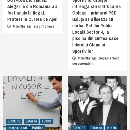
Alegerile din România au
întreaga ştire: Gruparea
fost anulate ilegal.
Goleac – primarul PSD
Protest la Curtea de Apel
Băluță se afișează cu
mafia. Șef din Poliția
6 months ago
euroinfonews
Locală Sector 4, la
piscina din curtea casei
liderului Clanului
Sportivilor
9 months ago
Departament
corespondenti
EUROPE
Externe
FUNNY
International
Politica
EUROPE
Externe
Istorie