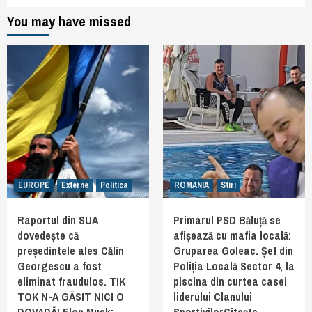
You may have missed
EUROPE
Externe
Politica
ROMANIA
Stiri
Raportul din SUA
Primarul PSD Băluță se
dovedește că
afișează cu mafia locală:
președintele ales Călin
Gruparea Goleac. Șef din
Georgescu a fost
Poliția Locală Sector 4, la
eliminat fraudulos. TIK
piscina din curtea casei
TOK N-A GĂSIT NICI O
liderului Clanului
DOVADĂ! Elon Musk:
SportivilorCiteşte