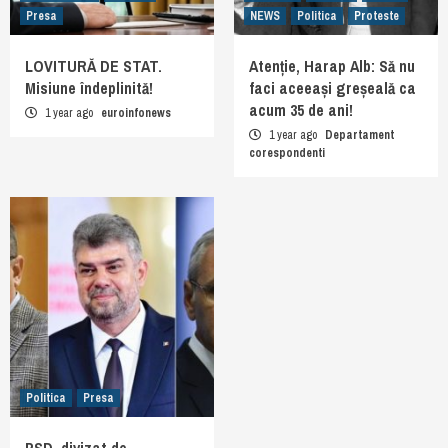
Presa
NEWS
Politica
Proteste
LOVITURĂ DE STAT.
Atenție, Harap Alb: Să nu
Misiune îndeplinită!
faci aceeași greșeală ca
acum 35 de ani!
1 year ago
euroinfonews
1 year ago
Departament
corespondenti
Politica
Presa
PSD, divizat de