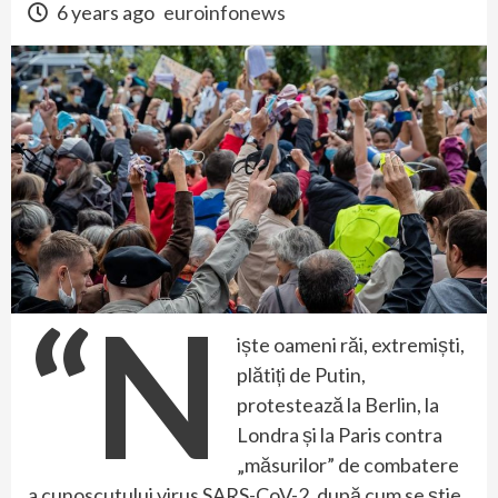
6 years ago
euroinfonews
“N
iște oameni răi, extremiști,
plătiți de Putin,
protestează la Berlin, la
Londra și la Paris contra
„măsurilor” de combatere
a cunoscutului virus SARS-CoV-2, după cum se știe,