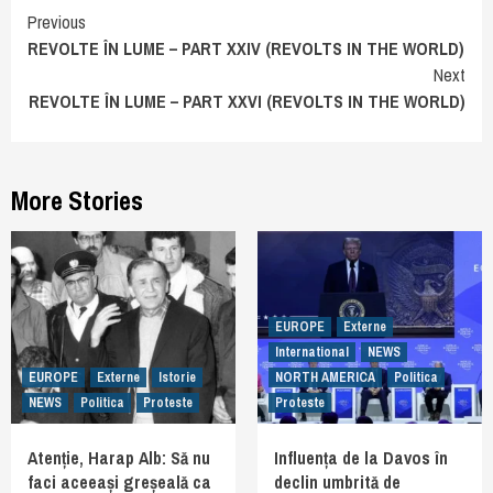
Continue
Previous
REVOLTE ÎN LUME – PART XXIV (REVOLTS IN THE WORLD)
Reading
Next
REVOLTE ÎN LUME – PART XXVI (REVOLTS IN THE WORLD)
More Stories
EUROPE
Externe
International
NEWS
EUROPE
Externe
Istorie
NORTH AMERICA
Politica
NEWS
Politica
Proteste
Proteste
Atenție, Harap Alb: Să nu
Influența de la Davos în
faci aceeași greșeală ca
declin umbrită de