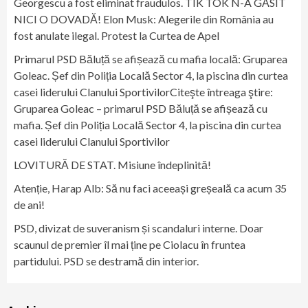
Georgescu a fost eliminat fraudulos. TIK TOK N-A GĂSIT
NICI O DOVADĂ! Elon Musk: Alegerile din România au
fost anulate ilegal. Protest la Curtea de Apel
Primarul PSD Băluță se afișează cu mafia locală: Gruparea
Goleac. Șef din Poliția Locală Sector 4, la piscina din curtea
casei liderului Clanului SportivilorCiteşte întreaga ştire:
Gruparea Goleac – primarul PSD Băluță se afișează cu
mafia. Șef din Poliția Locală Sector 4, la piscina din curtea
casei liderului Clanului Sportivilor
LOVITURĂ DE STAT. Misiune îndeplinită!
Atenție, Harap Alb: Să nu faci aceeași greșeală ca acum 35
de ani!
PSD, divizat de suveranism și scandaluri interne. Doar
scaunul de premier îl mai ține pe Ciolacu în fruntea
partidului. PSD se destramă din interior.