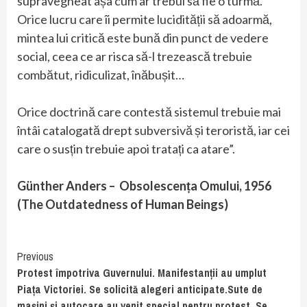
supravegheat așa cum ar trebui să fie o turmă.
Orice lucru care îi permite lucidității să adoarmă,
mintea lui critică este bună din punct de vedere
social, ceea ce ar risca să-l trezească trebuie
combătut, ridiculizat, înăbușit…
Orice doctrină care contestă sistemul trebuie mai
întâi catalogată drept subversivă și teroristă, iar cei
care o susțin trebuie apoi tratați ca atare”.
Günther Anders – Obsolescența Omului, 1956
(The Outdatedness of Human Beings)
Continue
Previous
Protest împotriva Guvernului. Manifestanții au umplut
Reading
Piața Victoriei. Se solicită alegeri anticipate.Sute de
mașini și autocare au venit special pentru protest. Se