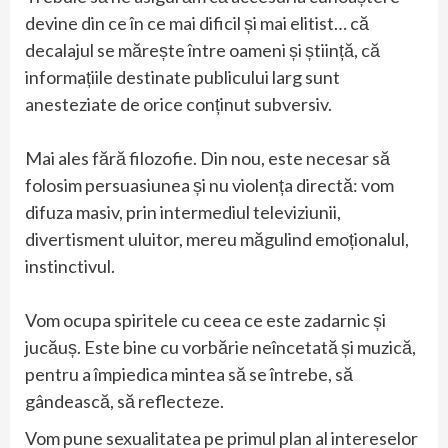
devine din ce în ce mai dificil și mai elitist… că
decalajul se mărește între oameni și știință, că
informațiile destinate publicului larg sunt
anesteziate de orice conținut subversiv.
Mai ales fără filozofie. Din nou, este necesar să
folosim persuasiunea și nu violența directă: vom
difuza masiv, prin intermediul televiziunii,
divertisment uluitor, mereu măgulind emoționalul,
instinctivul.
Vom ocupa spiritele cu ceea ce este zadarnic și
jucăuș. Este bine cu vorbărie neîncetată și muzică,
pentru a împiedica mintea să se întrebe, să
gândească, să reflecteze.
Vom pune sexualitatea pe primul plan al intereselor