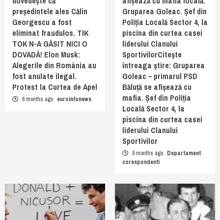
dovedește că
afișează cu mafia locală:
președintele ales Călin
Gruparea Goleac. Șef din
Georgescu a fost
Poliția Locală Sector 4, la
eliminat fraudulos. TIK
piscina din curtea casei
TOK N-A GĂSIT NICI O
liderului Clanului
DOVADĂ! Elon Musk:
SportivilorCiteşte
Alegerile din România au
întreaga ştire: Gruparea
fost anulate ilegal.
Goleac – primarul PSD
Protest la Curtea de Apel
Băluță se afișează cu
mafia. Șef din Poliția
6 months ago
euroinfonews
Locală Sector 4, la
piscina din curtea casei
liderului Clanului
Sportivilor
9 months ago
Departament
corespondenti