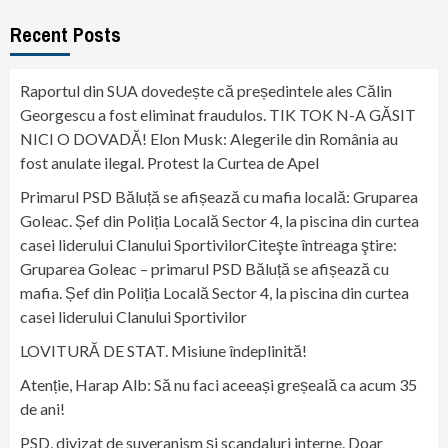
Recent Posts
Raportul din SUA dovedește că președintele ales Călin
Georgescu a fost eliminat fraudulos. TIK TOK N-A GĂSIT
NICI O DOVADĂ! Elon Musk: Alegerile din România au
fost anulate ilegal. Protest la Curtea de Apel
Primarul PSD Băluță se afișează cu mafia locală: Gruparea
Goleac. Șef din Poliția Locală Sector 4, la piscina din curtea
casei liderului Clanului SportivilorCiteşte întreaga ştire:
Gruparea Goleac – primarul PSD Băluță se afișează cu
mafia. Șef din Poliția Locală Sector 4, la piscina din curtea
casei liderului Clanului Sportivilor
LOVITURĂ DE STAT. Misiune îndeplinită!
Atenție, Harap Alb: Să nu faci aceeași greșeală ca acum 35
de ani!
PSD, divizat de suveranism și scandaluri interne. Doar