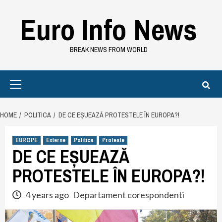
Skip
Euro Info News
to
content
BREAK NEWS FROM WORLD
Primary
Menu
HOME
POLITICA
DE CE EȘUEAZĂ PROTESTELE ÎN EUROPA?!
EUROPE
Externe
Politica
Proteste
DE CE EȘUEAZĂ
PROTESTELE ÎN EUROPA?!
4 years ago
Departament corespondenti