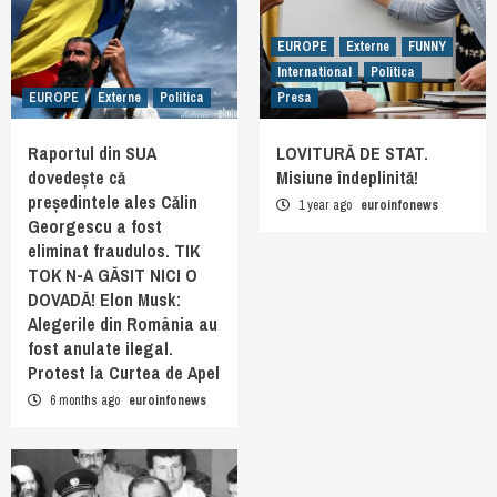
EUROPE
Externe
FUNNY
International
Politica
EUROPE
Externe
Politica
Presa
Raportul din SUA
LOVITURĂ DE STAT.
dovedește că
Misiune îndeplinită!
președintele ales Călin
1 year ago
euroinfonews
Georgescu a fost
eliminat fraudulos. TIK
TOK N-A GĂSIT NICI O
DOVADĂ! Elon Musk:
Alegerile din România au
fost anulate ilegal.
Protest la Curtea de Apel
6 months ago
euroinfonews