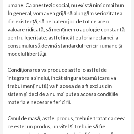
umane. Ca anestezic social, nu există nimic mai bun
În general, vom avea grijă să alungăm seriozitatea
din existență, să ne batem joc de tot ce are o
valoare ridicată, să menținem o apologie constantă
pentru lejeritate; astfel încât euforia reclamei, a
consumului să devină standardul fericirii umane și
modelul libertății.
Condiționarea va produce astfel o astfel de
integrare a sinelui, încât singura teamă (care va
trebui menținută) va fi aceea de a fi exclus din
sistem și deci de a nu mai putea accesa condițiile
materiale necesare fericirii.
Omul de masă, astfel produs, trebuie tratat ca ceea
ce este: un produs, un vițel și trebuie să fie