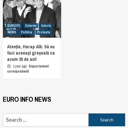
EUROPE
Externe
Istorie
NEWS
Politica
Proteste
Atenție, Harap Alb: Să nu
faci aceeași greșeală ca
acum 35 de ani!
1 year ago
Departament
corespondenti
EURO INFO NEWS
Search
for: