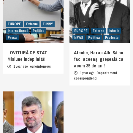
EUROPE
Externe
FUNNY
International
Politica
EUROPE
Externe
Istorie
Presa
NEWS
Politica
Proteste
LOVITURĂ DE STAT.
Atenție, Harap Alb: Să nu
Misiune îndeplinită!
faci aceeași greșeală ca
acum 35 de ani!
1 year ago
euroinfonews
1 year ago
Departament
corespondenti