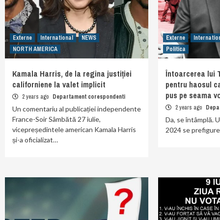
Externe
International
NEWS
Externe
Internatio
NORTH AMERICA
Politica
Kamala Harris, de la regina justiției
Întoarcerea lui 
californiene la valet implicit
pentru haosul car
pus pe seama v
2 years ago
Departament corespondenti
2 years ago
Depa
Un comentariu al publicației independente
France-Soir Sâmbătă 27 iulie,
Da, se întâmplă. U
vicepreședintele american Kamala Harris
2024 se prefigure
și-a oficializat…