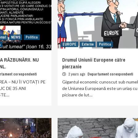
onal
NEWS
Politica
A
EUROPE
Externe
Politica
IUA RĂZBUNĂRII. NU
Drumul Uniunii Europene către
NL.
pierzanie
rtament corespondenti
2 years ago
Departament corespondenti
EA – NU ÎI VOTAȚI PE
Gigantul economic cunoscut sub nume
C DE 35 ANI
de Uniunea Europeană este un uriaș cu
STE…
picioare de lut…