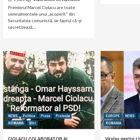
Premierul Marcel Ciolacu are toate
semnalmentele unui „acoperit“ din
Securitatea comunistă, iar faptul că-și
secretizează…
NEWS
Politica
Presa
Proteste
EUROPE
NEWS
ROMANIA
Stiri
ROMANIA
CIOLACU COLABORATOR AL
Vâslaș pentru L