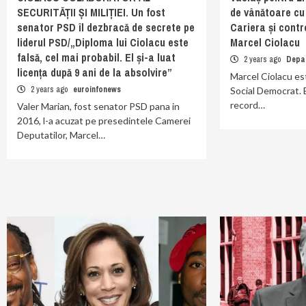
SECURITĂȚII ȘI MILIȚIEI. Un fost
de vânătoare c
senator PSD îl dezbracă de secrete pe
Cariera și contr
liderul PSD/„Diploma lui Ciolacu este
Marcel Ciolacu
falsă, cel mai probabil. El și-a luat
2 years ago
Depa
licența după 9 ani de la absolvire”
Marcel Ciolacu es
2 years ago
euroinfonews
Social Democrat. E
record…
Valer Marian, fost senator PSD pana in
2016, l-a acuzat pe presedintele Camerei
Deputatilor, Marcel…