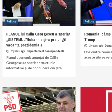
Politica
Politica
PLANUL lui Călin Georgescu a speriat
România, câmp de
„SISTEMUL”/Iohannis și-a prelungit
Trump
vacanța prezidențială
2 years ago
Depa
2 years ago
Departament corespondenti
Una dintre teoriil
aceste zile se ref
Planul economic anunțat de Călin
Georgescu a speriat structurile
informative și de conducere din țară….