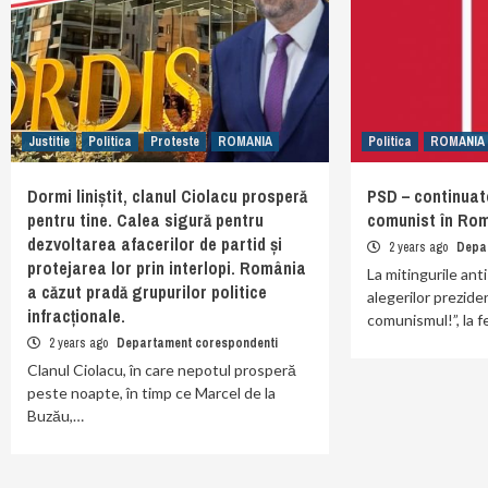
Justitie
Politica
Proteste
ROMANIA
Politica
ROMANIA
Dormi liniștit, clanul Ciolacu prosperă
PSD – continuato
pentru tine. Calea sigură pentru
comunist în Ro
dezvoltarea afacerilor de partid și
2 years ago
Depa
protejarea lor prin interlopi. România
La mitingurile ant
a căzut pradă grupurilor politice
alegerilor preziden
infracționale.
comunismul!”, la fe
2 years ago
Departament corespondenti
Clanul Ciolacu, în care nepotul prosperă
peste noapte, în timp ce Marcel de la
Buzău,…