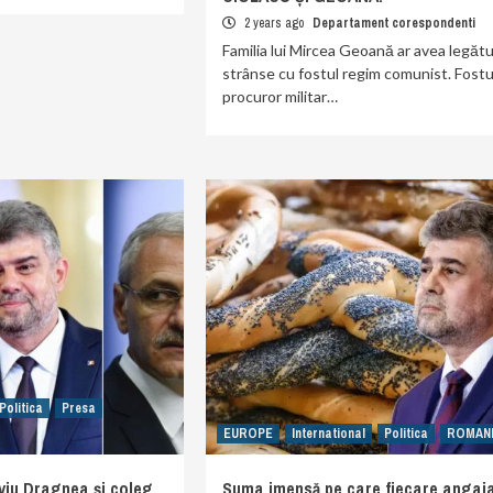
2 years ago
Departament corespondenti
Familia lui Mircea Geoană ar avea legătu
strânse cu fostul regim comunist. Fostu
procuror militar…
Politica
Presa
EUROPE
International
Politica
ROMAN
iviu Dragnea și coleg
Suma imensă pe care fiecare angaj