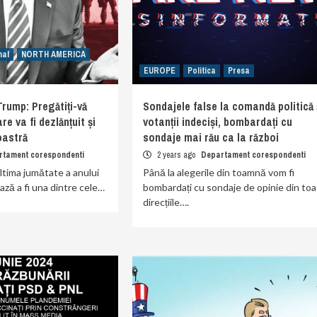
nal
NORTH AMERICA
EUROPE
Politica
Presa
Trump: Pregătiți-vă
Sondajele false la comandă politică 
e va fi dezlănțuit și
votanții indeciși, bombardați cu
oastră
sondaje mai rău ca la război
rtament corespondenti
2 years ago
Departament corespondenti
ltima jumătate a anului
Până la alegerile din toamnă vom fi
ază a fi una dintre cele…
bombardați cu sondaje de opinie din toa
direcțiile….