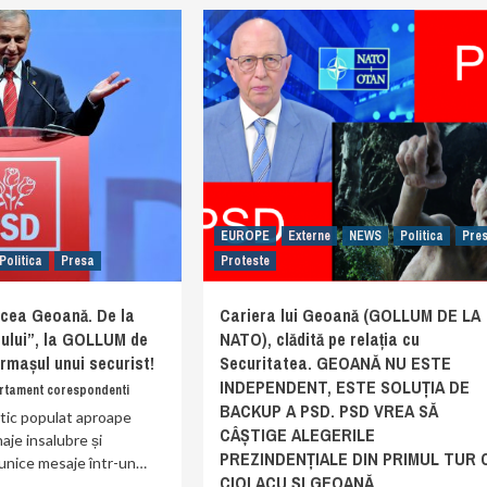
EUROPE
Externe
NEWS
Politica
Pre
Politica
Presa
Proteste
rcea Geoană. De la
Cariera lui Geoană (GOLLUM DE LA
cului”, la GOLLUM de
NATO), clădită pe relația cu
mașul unui securist!
Securitatea. GEOANĂ NU ESTE
INDEPENDENT, ESTE SOLUȚIA DE
rtament corespondenti
BACKUP A PSD. PSD VREA SĂ
itic populat aproape
CÂȘTIGE ALEGERILE
aje insalubre și
PREZINDENȚIALE DIN PRIMUL TUR 
unice mesaje într-un…
CIOLACU ȘI GEOANĂ.