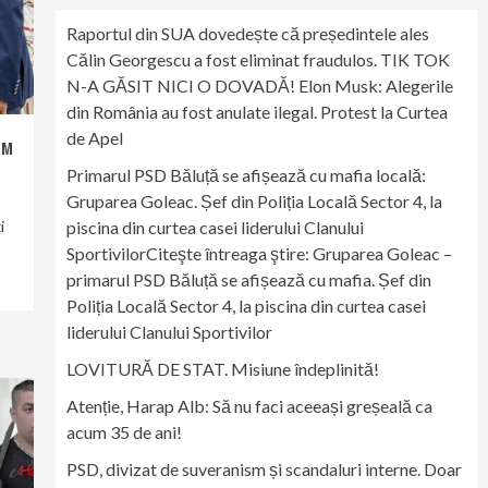
Raportul din SUA dovedește că președintele ales
Călin Georgescu a fost eliminat fraudulos. TIK TOK
N-A GĂSIT NICI O DOVADĂ! Elon Musk: Alegerile
din România au fost anulate ilegal. Protest la Curtea
de Apel
UM
Primarul PSD Băluță se afișează cu mafia locală:
Gruparea Goleac. Șef din Poliția Locală Sector 4, la
i
piscina din curtea casei liderului Clanului
SportivilorCiteşte întreaga ştire: Gruparea Goleac –
primarul PSD Băluță se afișează cu mafia. Șef din
Poliția Locală Sector 4, la piscina din curtea casei
liderului Clanului Sportivilor
LOVITURĂ DE STAT. Misiune îndeplinită!
Atenție, Harap Alb: Să nu faci aceeași greșeală ca
acum 35 de ani!
PSD, divizat de suveranism și scandaluri interne. Doar