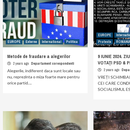
EUROPE
Internati
EUROPE
Externe
International
Politica
Proteste
ROMANI
Metode de fraudare a alegerilor
9 IUNIE 2024. Z
VOTAȚI PSD & P
2 years ago
Departament corespondenti
2 years ago
Depa
Alegerile, indiferent daca sunt locale sau
nu, reprezinta o miza foarte mare pentru
VREȚI SCHIMBAR
orice partid….
CEI CARE CONDU
SOCIALISMUL E