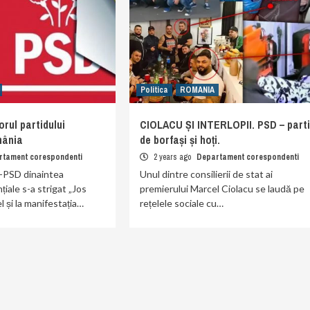
Politica
ROMANIA
rul partidului
CIOLACU ȘI INTERLOPII. PSD – part
mânia
de borfași și hoți.
rtament corespondenti
2 years ago
Departament corespondenti
i-PSD dinaintea
Unul dintre consilierii de stat ai
țiale s-a strigat „Jos
premierului Marcel Ciolacu se laudă pe
l și la manifestația…
rețelele sociale cu…