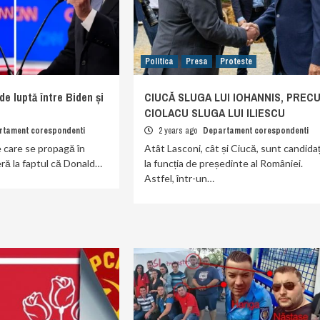
Politica
Presa
Proteste
 luptă între Biden și
CIUCĂ SLUGA LUI IOHANNIS, PREC
CIOLACU SLUGA LUI ILIESCU
rtament corespondenti
2 years ago
Departament corespondenti
e care se propagă în
Atât Lasconi, cât și Ciucă, sunt candidaț
eră la faptul că Donald…
la funcția de președinte al României.
Astfel, într-un…