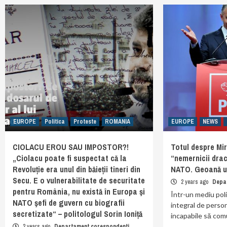
EUROPE
Politica
Proteste
ROMANIA
EUROPE
NEWS
CIOLACU EROU SAU IMPOSTOR?!
Totul despre Mi
„Ciolacu poate fi suspectat că la
“nemernicii dra
Revoluție era unul din băieții tineri din
NATO. Geoană ur
Secu. E o vulnerabilitate de securitate
2 years ago
Depa
pentru România, nu există în Europa şi
Într-un mediu pol
NATO şefi de guvern cu biografii
integral de person
secretizate“ – politologul Sorin Ioniță
incapabile să com
2 years ago
Departament corespondenti