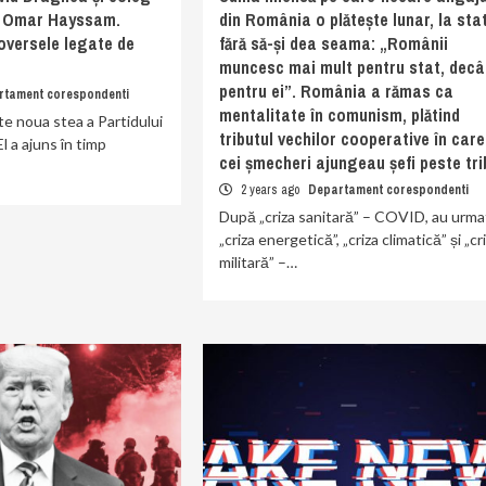
u Omar Hayssam.
din România o plătește lunar, la stat
oversele legate de
fără să-și dea seama: „Românii
muncesc mai mult pentru stat, decâ
pentru ei”. România a rămas ca
rtament corespondenti
mentalitate în comunism, plătind
te noua stea a Partidului
tributul vechilor cooperative în care
l a ajuns în timp
cei șmecheri ajungeau șefi peste tri
2 years ago
Departament corespondenti
După „criza sanitară” – COVID, au urma
„criza energetică”, „criza climatică” și „cr
militară” –…