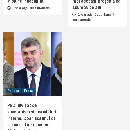
Misiune îndeplinită!
faci aceeași greșeală ca
acum 35 de ani!
1 year ago
euroinfonews
1 year ago
Departament
corespondenti
Politica
Presa
PSD, divizat de
suveranism și scandaluri
interne. Doar scaunul de
premier îl mai ține pe