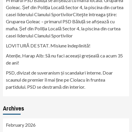
Primarul PSD Băluță se afișează cu mafia locală: Gruparea
Goleac. Șef din Poliția Locală Sector 4, la piscina din curtea
casei liderului Clanului SportivilorCiteşte întreaga ştire:
Gruparea Goleac – primarul PSD Băluță se afișează cu
mafia. Șef din Poliția Locală Sector 4, la piscina din curtea
casei liderului Clanului Sportivilor
LOVITURĂ DE STAT. Misiune îndeplinită!
Atenție, Harap Alb: Să nu faci aceeași greșeală ca acum 35
de ani!
PSD, divizat de suveranism și scandaluri interne. Doar
scaunul de premier îl mai ține pe Ciolacu în fruntea
partidului. PSD se destramă din interior.
Archives
February 2026