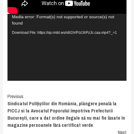
Video
Media error: Format(s) not supported or source(s) not
found
Player
Download File: https://sp.rmbl.ws/s8/2/r/P/z/J/rPzJc.caa.mp4?_=1
Continue
Previous
Sindicatul Polițiștilor din România, plângere penală la
Reading
PICCJ si la Avocatul Poporului împotriva Prefecturii
București, care a dat ordine ilegale să nu mai fie lăsate în
magazine persoanele fără certificat verde
Next