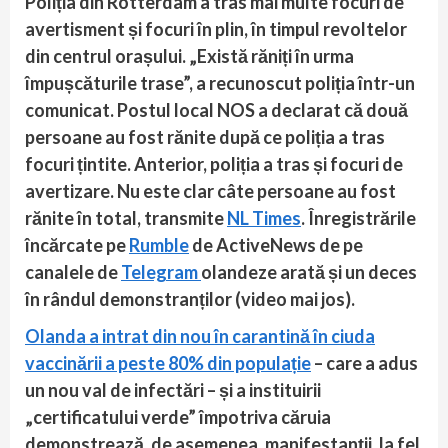
Poliția din Rotterdam a tras mai multe focuri de
avertisment și focuri în plin, în timpul revoltelor
din centrul orașului. „Există răniți în urma
împușcăturile trase”, a recunoscut poliția într-un
comunicat. Postul local NOS a declarat că două
persoane au fost rănite după ce poliția a tras
focuri țintite. Anterior, poliția a tras și focuri de
avertizare. Nu este clar câte persoane au fost
rănite în total, transmite
NL Times
. Înregistrările
încărcate pe
Rumble
de ActiveNews de pe
canalele de
Telegram
olandeze arată și un deces
în rândul demonstranților (video mai jos).
Olanda a intrat din nou în carantină în ciuda
vaccinării a peste 80% din populație
– care a adus
un nou val de infectări – și a instituirii
„certificatului verde” împotriva căruia
demonstrează, de asemenea, manifestanții, la fel