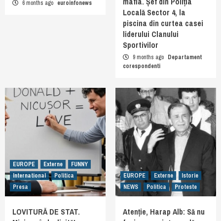
mafia. Șef din Poliția
6 months ago
euroinfonews
Locală Sector 4, la
piscina din curtea casei
liderului Clanului
Sportivilor
9 months ago
Departament
corespondenti
EUROPE
Externe
FUNNY
International
Politica
EUROPE
Externe
Istorie
Presa
NEWS
Politica
Proteste
LOVITURĂ DE STAT.
Atenție, Harap Alb: Să nu