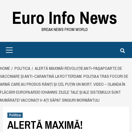
Skip
Euro Info News
to
content
BREAK NEWS FROM WORLD
Primary
Menu
HOME
POLITICA
ALERTĂ MAXIMĂ! REVOLUȚIE ANTI-PAȘAPOARTE DE
VACCINARE ȘI ANTI-CARANTINĂ LA ROTTERDAM. POLIȚIA A TRAS FOCURI DE
ARMĂ CARE AU PRODUS RĂNIȚI ȘI CEL PUȚIN UN MORT. VIDEO – OLANDA ÎN
FLĂCĂRI! EUROPA ARDE! IOHANNIS ZILELE TALE ȘI ALE SISTEMULUI SUNT
NUMĂRATE! VACCINAȚI V-AȚI SĂPAT SINGURI MORMÂNTUL!
Politica
ALERTĂ MAXIMĂ!