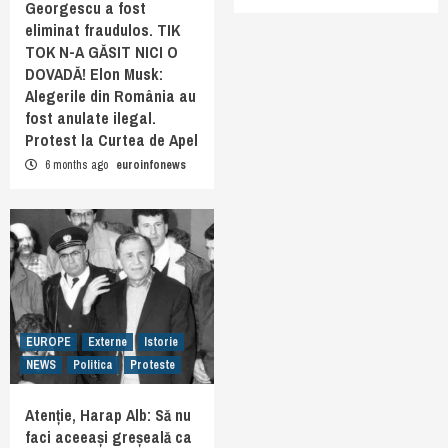
Georgescu a fost
eliminat fraudulos. TIK
TOK N-A GĂSIT NICI O
DOVADĂ! Elon Musk:
Alegerile din România au
fost anulate ilegal.
Protest la Curtea de Apel
6 months ago
euroinfonews
EUROPE
Externe
Istorie
NEWS
Politica
Proteste
Atenție, Harap Alb: Să nu
faci aceeași greșeală ca