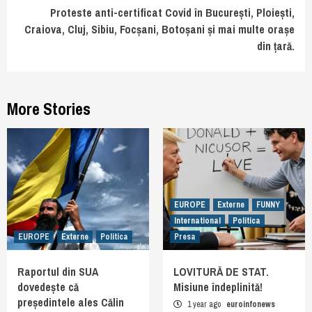
Proteste anti-certificat Covid în București, Ploiești,
Craiova, Cluj, Sibiu, Focșani, Botoșani și mai multe orașe
din țară.
More Stories
EUROPE
Externe
FUNNY
International
Politica
EUROPE
Externe
Politica
Presa
Raportul din SUA
LOVITURĂ DE STAT.
dovedește că
Misiune îndeplinită!
președintele ales Călin
1 year ago
euroinfonews