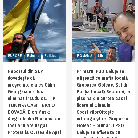
EUROPE
Externe
Politica
ROMANIA
Stiri
Raportul din SUA
Primarul PSD Băluță se
dovedește că
afișează cu mafia locală:
președintele ales Călin
Gruparea Goleac. Șef din
Georgescu a fost
Poliția Locală Sector 4, la
eliminat fraudulos. TIK
piscina din curtea casei
TOK N-A GĂSIT NICI O
liderului Clanului
DOVADĂ! Elon Musk:
SportivilorCiteşte
Alegerile din România au
întreaga ştire: Gruparea
fost anulate ilegal.
Goleac – primarul PSD
Protest la Curtea de Apel
Băluță se afișează cu