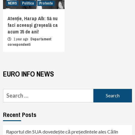
NEWS
Politica
Proteste
Atenție, Harap Alb: Să nu
faci aceeași greșeală ca
acum 35 de ani!
1 year ago
Departament
corespondenti
EURO INFO NEWS
Search
for:
Recent Posts
Raportul din SUA dovedește că președintele ales Călin