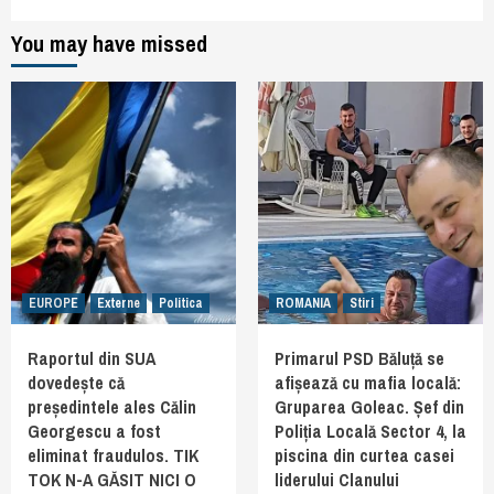
You may have missed
EUROPE
Externe
Politica
ROMANIA
Stiri
Raportul din SUA
Primarul PSD Băluță se
dovedește că
afișează cu mafia locală:
președintele ales Călin
Gruparea Goleac. Șef din
Georgescu a fost
Poliția Locală Sector 4, la
eliminat fraudulos. TIK
piscina din curtea casei
TOK N-A GĂSIT NICI O
liderului Clanului