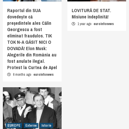
Raportul din SUA
LOVITURĂ DE STAT.
dovedește că
Misiune îndeplinită!
președintele ales Călin
1 year ago
euroinfonews
Georgescu a fost
eliminat fraudulos. TIK
TOK N-A GĂSIT NICI O
DOVADĂ! Elon Musk:
Alegerile din România au
fost anulate ilegal.
Protest la Curtea de Apel
6 months ago
euroinfonews
EUROPE
Externe
Istorie