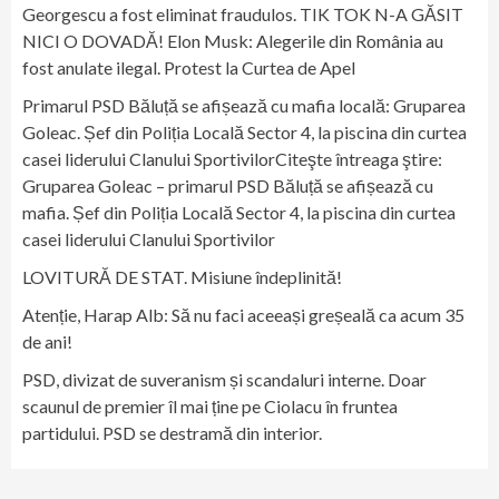
Georgescu a fost eliminat fraudulos. TIK TOK N-A GĂSIT
NICI O DOVADĂ! Elon Musk: Alegerile din România au
fost anulate ilegal. Protest la Curtea de Apel
Primarul PSD Băluță se afișează cu mafia locală: Gruparea
Goleac. Șef din Poliția Locală Sector 4, la piscina din curtea
casei liderului Clanului SportivilorCiteşte întreaga ştire:
Gruparea Goleac – primarul PSD Băluță se afișează cu
mafia. Șef din Poliția Locală Sector 4, la piscina din curtea
casei liderului Clanului Sportivilor
LOVITURĂ DE STAT. Misiune îndeplinită!
Atenție, Harap Alb: Să nu faci aceeași greșeală ca acum 35
de ani!
PSD, divizat de suveranism și scandaluri interne. Doar
scaunul de premier îl mai ține pe Ciolacu în fruntea
partidului. PSD se destramă din interior.