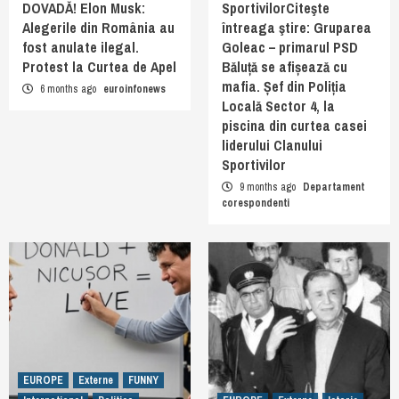
DOVADĂ! Elon Musk:
SportivilorCiteşte
Alegerile din România au
întreaga ştire: Gruparea
fost anulate ilegal.
Goleac – primarul PSD
Protest la Curtea de Apel
Băluță se afișează cu
mafia. Șef din Poliția
6 months ago
euroinfonews
Locală Sector 4, la
piscina din curtea casei
liderului Clanului
Sportivilor
9 months ago
Departament
corespondenti
EUROPE
Externe
FUNNY