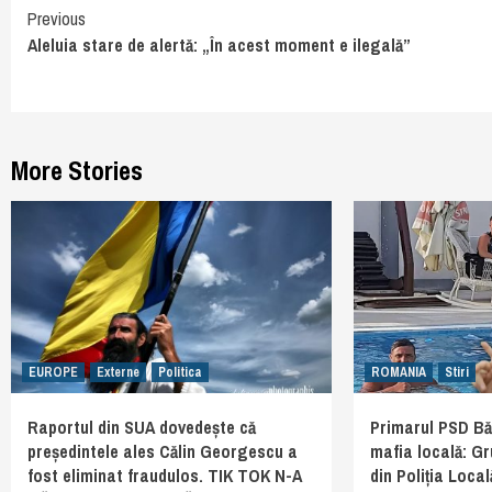
Continue
Previous
Aleluia stare de alertă: „În acest moment e ilegală”
Reading
More Stories
EUROPE
Externe
Politica
ROMANIA
Stiri
Raportul din SUA dovedește că
Primarul PSD Băl
președintele ales Călin Georgescu a
mafia locală: G
fost eliminat fraudulos. TIK TOK N-A
din Poliția Local