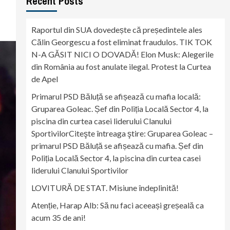
Recent Posts
Raportul din SUA dovedește că președintele ales
Călin Georgescu a fost eliminat fraudulos. TIK TOK
N-A GĂSIT NICI O DOVADĂ! Elon Musk: Alegerile
din România au fost anulate ilegal. Protest la Curtea
de Apel
Primarul PSD Băluță se afișează cu mafia locală:
Gruparea Goleac. Șef din Poliția Locală Sector 4, la
piscina din curtea casei liderului Clanului
SportivilorCiteşte întreaga ştire: Gruparea Goleac –
primarul PSD Băluță se afișează cu mafia. Șef din
Poliția Locală Sector 4, la piscina din curtea casei
liderului Clanului Sportivilor
LOVITURĂ DE STAT. Misiune îndeplinită!
Atenție, Harap Alb: Să nu faci aceeași greșeală ca
acum 35 de ani!