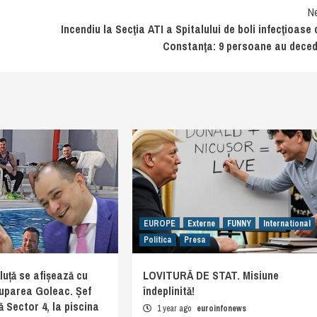
N
Incendiu la Secţia ATI a Spitalului de boli infecţioase 
Constanţa: 9 persoane au dece
EUROPE
Externe
FUNNY
International
Politica
Presa
uță se afișează cu
LOVITURĂ DE STAT. Misiune
ruparea Goleac. Șef
îndeplinită!
ă Sector 4, la piscina
1 year ago
euroinfonews