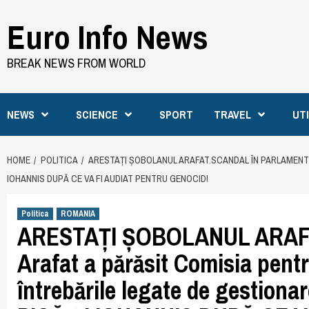
Skip
Euro Info News
to
content
BREAK NEWS FROM WORLD
NEWS
SCIENCE
SPORT
TRAVEL
UT
HOME
POLITICA
ARESTAȚI ȘOBOLANUL ARAFAT.SCANDAL ÎN PARLAMENT /
IOHANNIS DUPĂ CE VA FI AUDIAT PENTRU GENOCID!
Politica
ROMANIA
ARESTAȚI ȘOBOLANUL ARAF
Arafat a părăsit Comisia pentr
întrebările legate de gestion