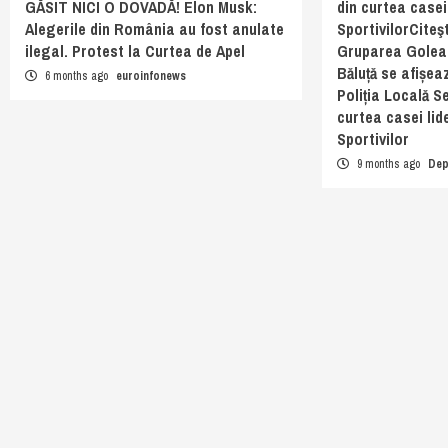
GĂSIT NICI O DOVADĂ! Elon Musk:
din curtea casei 
Alegerile din România au fost anulate
SportivilorCiteş
ilegal. Protest la Curtea de Apel
Gruparea Golea
Băluță se afișea
6 months ago
euroinfonews
Poliția Locală Se
curtea casei lid
Sportivilor
9 months ago
Dep