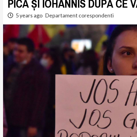
PICĂ ȘI IOHANNIS DUPĂ CE 
5 years ago
Departament corespondenti