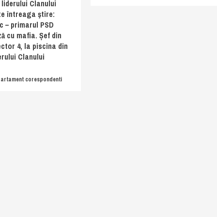
liderului Clanului
te întreaga ştire:
c – primarul PSD
ză cu mafia. Șef din
ctor 4, la piscina din
erului Clanului
artament corespondenti