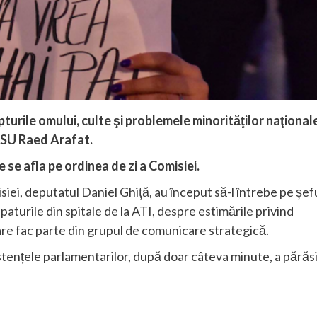
turile omului, culte şi problemele minorităţilor naţional
 DSU Raed Arafat.
 se afla pe ordinea de zi a Comisiei.
siei, deputatul Daniel Ghiță, au început să-l întrebe pe șef
rile din spitale de la ATI, despre estimările privind
are fac parte din grupul de comunicare strategică.
istențele parlamentarilor, după doar câteva minute, a părăs