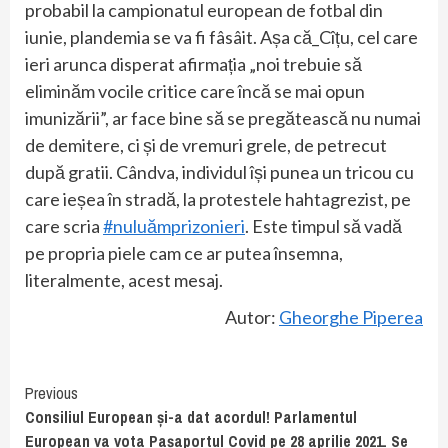
probabil la campionatul european de fotbal din
iunie, plandemia se va fi fâsâit. Așa că_Cîțu, cel care
ieri arunca disperat afirmația „noi trebuie să
eliminăm vocile critice care încă se mai opun
imunizării”, ar face bine să se pregătească nu numai
de demitere, ci și de vremuri grele, de petrecut
după gratii. Cândva, individul își punea un tricou cu
care ieșea în stradă, la protestele hahtagrezist, pe
care scria
#nuluămprizonieri
. Este timpul să vadă
pe propria piele cam ce ar putea însemna,
literalmente, acest mesaj.
Autor:
Gheorghe Piperea
Continue
Previous
Consiliul European și-a dat acordul! Parlamentul
Reading
European va vota Pașaportul Covid pe 28 aprilie 2021. Se