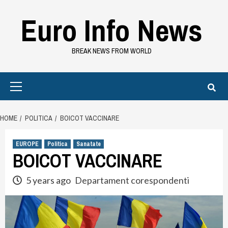
Skip
Euro Info News
to
content
BREAK NEWS FROM WORLD
Primary
Menu
HOME
POLITICA
BOICOT VACCINARE
EUROPE
Politica
Sanatate
BOICOT VACCINARE
5 years ago
Departament corespondenti