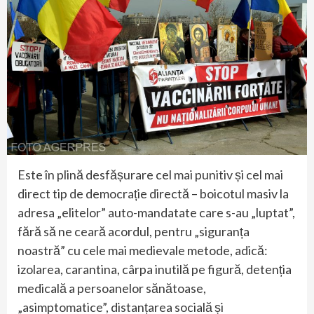
Este în plină desfășurare cel mai punitiv și cel mai
direct tip de democrație directă – boicotul masiv la
adresa „elitelor” auto-mandatate care s-au „luptat”,
fără să ne ceară acordul, pentru „siguranța
noastră” cu cele mai medievale metode, adică:
izolarea, carantina, cârpa inutilă pe figură, detenția
medicală a persoanelor sănătoase,
„asimptomatice”, distanțarea socială și