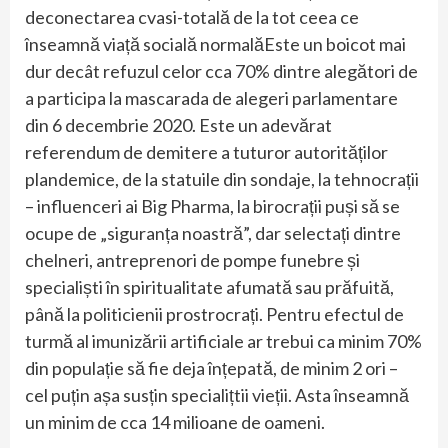
deconectarea cvasi-totală de la tot ceea ce
înseamnă viață socială normalăEste un boicot mai
dur decât refuzul celor cca 70% dintre alegători de
a participa la mascarada de alegeri parlamentare
din 6 decembrie 2020. Este un adevărat
referendum de demitere a tuturor autorităților
plandemice, de la statuile din sondaje, la tehnocrații
– influenceri ai Big Pharma, la birocrații puși să se
ocupe de „siguranța noastră”, dar selectați dintre
chelneri, antreprenori de pompe funebre și
specialiști în spiritualitate afumată sau prăfuită,
până la politicienii prostrocrați. Pentru efectul de
turmă al imunizării artificiale ar trebui ca minim 70%
din populație să fie deja înțepată, de minim 2 ori –
cel puțin așa susțin specialițtii vieții. Asta înseamnă
un minim de cca 14 milioane de oameni.