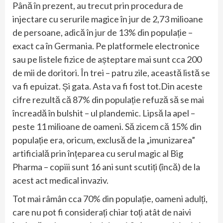
Până în prezent, au trecut prin procedura de
injectare cu serurile magice în jur de 2,73 milioane
de persoane, adică în jur de 13% din populație –
exact ca în Germania. Pe platformele electronice
sau pe listele fizice de așteptare mai sunt cca 200
de mii de doritori. În trei – patru zile, această listă se
va fi epuizat. Și gata. Asta va fi fost tot.Din aceste
cifre rezultă că 87% din populație refuză să se mai
încreadă în bulshit – ul plandemic. Lipsă la apel –
peste 11 milioane de oameni. Să zicem că 15% din
populație era, oricum, exclusă de la „imunizarea”
artificială prin înțeparea cu serul magic al Big
Pharma – copiii sunt 16 ani sunt scutiți (încă) de la
acest act medical invaziv.
Tot mai râmân cca 70% din populație, oameni adulți,
care nu pot fi considerați chiar toți atât de naivi