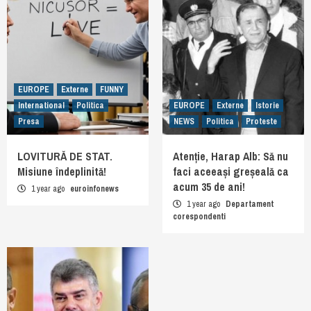
EUROPE
Externe
FUNNY
International
Politica
EUROPE
Externe
Istorie
Presa
NEWS
Politica
Proteste
LOVITURĂ DE STAT.
Atenție, Harap Alb: Să nu
Misiune îndeplinită!
faci aceeași greșeală ca
acum 35 de ani!
1 year ago
euroinfonews
1 year ago
Departament
corespondenti