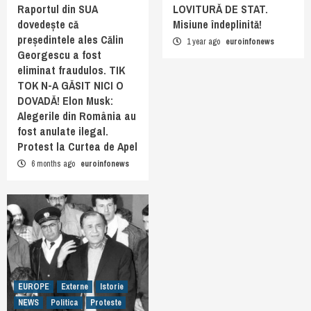
Raportul din SUA
LOVITURĂ DE STAT.
dovedește că
Misiune îndeplinită!
președintele ales Călin
1 year ago
euroinfonews
Georgescu a fost
eliminat fraudulos. TIK
TOK N-A GĂSIT NICI O
DOVADĂ! Elon Musk:
Alegerile din România au
fost anulate ilegal.
Protest la Curtea de Apel
6 months ago
euroinfonews
EUROPE
Externe
Istorie
NEWS
Politica
Proteste