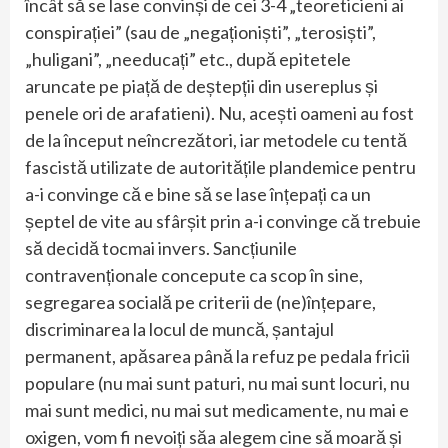
încât să se lase convinși de cei 3-4 „teoreticieni ai
conspirației” (sau de „negaționiști”, „terosiști”,
„huligani”, „needucați” etc., după epitetele
aruncate pe piață de deștepții din usereplus și
penele ori de arafatieni). Nu, acești oameni au fost
de la început neîncrezători, iar metodele cu tentă
fascistă utilizate de autoritățile plandemice pentru
a-i convinge că e bine să se lase înțepați ca un
șeptel de vite au sfârșit prin a-i convinge că trebuie
să decidă tocmai invers. Sancțiunile
contravenționale concepute ca scop în sine,
segregarea socială pe criterii de (ne)înțepare,
discriminarea la locul de muncă, șantajul
permanent, apăsarea până la refuz pe pedala fricii
populare (nu mai sunt paturi, nu mai sunt locuri, nu
mai sunt medici, nu mai sut medicamente, nu mai e
oxigen, vom fi nevoiți săa alegem cine să moară și