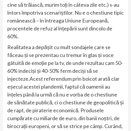
cine să trăiască, murim toți în câteva zile etc.) s-au
întors împotriva scenariștilor. Nu e o chestiune tipic
românească – în întreaga Uniune Europeană,
procentele de refuz al înțepării sunt dincolo de
60%.
Realitatea a depășit cu mult sondajele care se
făceau și se prezentau cu tremur în glas și voce
gâtuită de emoție pe la tv, de unde rezultau cam 50-
60% indeciși și 40-50% ferm deciși să se
injecteze.Acest referendum prin boicot arată clar
eșecul acestei plandemii, faptul că oamenii au
înțeles până la urmă că nu e vorba de o chestiune
de sănătate publică, ci o chestiune de geopolitică și
de rapt, de piraterie economică. Produsele
cumpărate cu miliarde de euro, din banii noștri, de
birocrații europeni, or să se strice pe câmp. Curând,