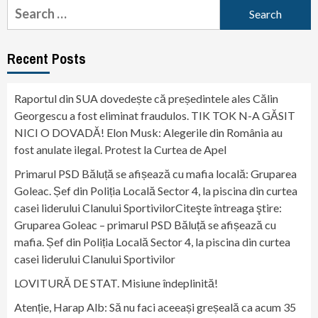
Search
for:
Recent Posts
Raportul din SUA dovedește că președintele ales Călin
Georgescu a fost eliminat fraudulos. TIK TOK N-A GĂSIT
NICI O DOVADĂ! Elon Musk: Alegerile din România au
fost anulate ilegal. Protest la Curtea de Apel
Primarul PSD Băluță se afișează cu mafia locală: Gruparea
Goleac. Șef din Poliția Locală Sector 4, la piscina din curtea
casei liderului Clanului SportivilorCiteşte întreaga ştire:
Gruparea Goleac – primarul PSD Băluță se afișează cu
mafia. Șef din Poliția Locală Sector 4, la piscina din curtea
casei liderului Clanului Sportivilor
LOVITURĂ DE STAT. Misiune îndeplinită!
Atenție, Harap Alb: Să nu faci aceeași greșeală ca acum 35