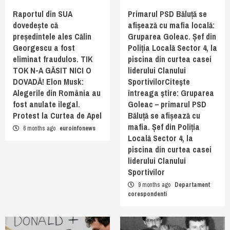
Raportul din SUA
Primarul PSD Băluță se
dovedește că
afișează cu mafia locală:
președintele ales Călin
Gruparea Goleac. Șef din
Georgescu a fost
Poliția Locală Sector 4, la
eliminat fraudulos. TIK
piscina din curtea casei
TOK N-A GĂSIT NICI O
liderului Clanului
DOVADĂ! Elon Musk:
SportivilorCiteşte
Alegerile din România au
întreaga ştire: Gruparea
fost anulate ilegal.
Goleac – primarul PSD
Protest la Curtea de Apel
Băluță se afișează cu
mafia. Șef din Poliția
6 months ago
euroinfonews
Locală Sector 4, la
piscina din curtea casei
liderului Clanului
Sportivilor
9 months ago
Departament
corespondenti