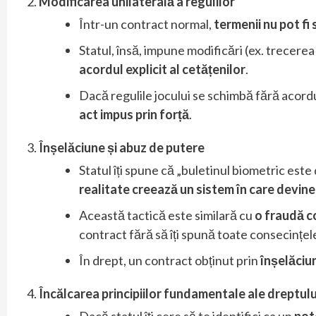
Modificarea unilaterală a regulilor
Într-un contract normal,
termenii nu pot fi
Statul, însă, impune modificări (ex. trecerea
acordul explicit al cetățenilor
.
Dacă regulile jocului se schimbă fără acord
act impus prin forță
.
Înșelăciune și abuz de putere
Statul îți spune că „buletinul biometric este
realitate creează un sistem în care devine 
Această tactică este similară cu
o fraudă c
contract fără să îți spună toate consecințele
În drept, un contract obținut prin
înșelăciu
Încălcarea principiilor fundamentale ale dreptulu
Dacă statul îți cere să te identifici ca un
pot