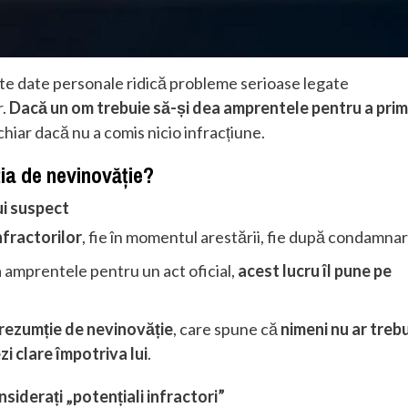
te date personale ridică probleme serioase legate
r.
Dacă un om trebuie să-și dea amprentele pentru a prim
 chiar dacă nu a comis nicio infracțiune.
ia de nevinovăție?
ui suspect
nfractorilor
, fie în momentul arestării, fie după condamnar
 amprentele pentru un act oficial,
acest lucru îl pune pe
rezumție de nevinovăție
, care spune că
nimeni nu ar trebu
i clare împotriva lui
.
siderați „potențiali infractori”