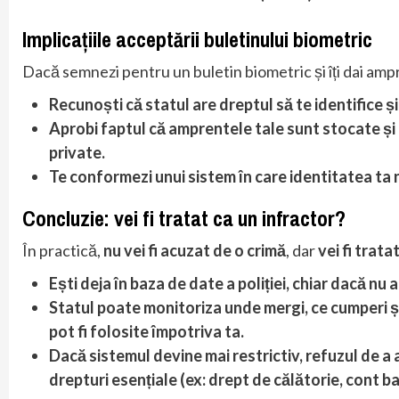
Implicațiile acceptării buletinului biometric
Dacă semnezi pentru un buletin biometric și îți dai amp
Recunoști că statul are dreptul să te identifice 
Aprobi faptul că amprentele tale sunt stocate și p
private.
Te conformezi unui sistem în care identitatea ta 
Concluzie: vei fi tratat ca un infractor?
În practică,
nu vei fi acuzat de o crimă
, dar
vei fi trat
Ești deja în baza de date a poliției, chiar dacă nu a
Statul poate monitoriza unde mergi, ce cumperi și 
pot fi folosite împotriva ta.
Dacă sistemul devine mai restrictiv, refuzul de a
drepturi esențiale (ex: drept de călătorie, cont ban