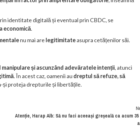
rin identitate digitală și eventual prin CBDC, se
tea economică
.
mentale
nu mai are
legitimitate
asupra cetățenilor săi.
 manipulare și ascunzând adevăratele intenții
, atunci
gitimă
. În acest caz, oamenii au
dreptul să refuze, să
și proteja drepturile și libertățile.
N
Atenție, Harap Alb: Să nu faci aceeași greșeală ca acum 35
a
a