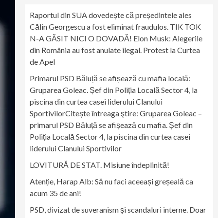
Raportul din SUA dovedește că președintele ales
Călin Georgescu a fost eliminat fraudulos. TIK TOK
N-A GĂSIT NICI O DOVADĂ! Elon Musk: Alegerile
din România au fost anulate ilegal. Protest la Curtea
de Apel
Primarul PSD Băluță se afișează cu mafia locală:
Gruparea Goleac. Șef din Poliția Locală Sector 4, la
piscina din curtea casei liderului Clanului
SportivilorCiteşte întreaga ştire: Gruparea Goleac –
primarul PSD Băluță se afișează cu mafia. Șef din
Poliția Locală Sector 4, la piscina din curtea casei
liderului Clanului Sportivilor
LOVITURĂ DE STAT. Misiune îndeplinită!
Atenție, Harap Alb: Să nu faci aceeași greșeală ca
acum 35 de ani!
PSD, divizat de suveranism și scandaluri interne. Doar