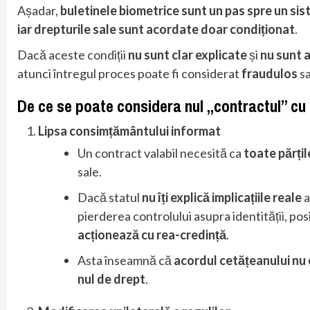
Așadar,
buletinele biometrice sunt un pas spre un si
iar drepturile sale sunt acordate doar condiționat
.
Dacă aceste condiții
nu sunt clar explicate
și
nu sunt 
atunci întregul proces poate fi considerat
fraudulos
s
De ce se poate considera nul „contractul” cu
Lipsa consimțământului informat
Un contract valabil necesită ca
toate părțil
sale.
Dacă statul
nu îți explică implicațiile reale
a
pierderea controlului asupra identității, posi
acționează cu rea-credință
.
Asta înseamnă că
acordul cetățeanului nu e
nul de drept
.