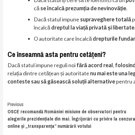
că
se încalcă prezumția de nevinovăție
.
Dacă statul impune
supraveghere totală
p
încalcă
dreptul la viață privată și liberta
O autoritate care încalcă
drepturile funda
Ce înseamnă asta pentru cetățeni?
Dacă statul impune reguli noi
fără acord real
,
folosind
relația dintre cetățean și autoritate
nu mai este una le
conteste sau să găsească soluții alternative
pentru a-
Continue
Previous
OSCE recomandă României misiune de observatori pentru
Reading
alegerile prezidențiale din mai. Îngrijorări cu privire la cenzur
online și „transparența” numărării votului