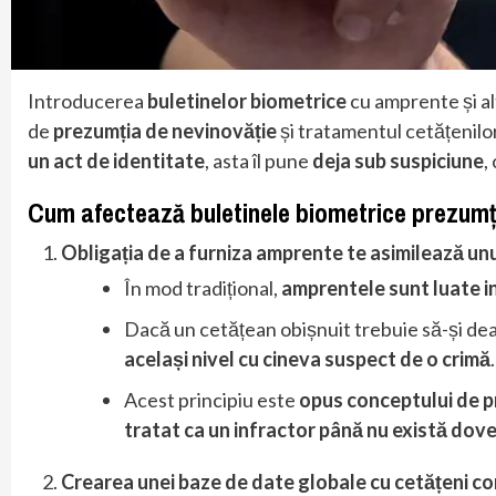
Introducerea
buletinelor biometrice
cu amprente și al
de
prezumția de nevinovăție
și tratamentul cetățenilo
un act de identitate
, asta îl pune
deja sub suspiciune
,
Cum afectează buletinele biometrice prezumț
Obligația de a furniza amprente te asimilează un
În mod tradițional,
amprentele sunt luate i
Dacă un cetățean obișnuit trebuie să-și dea
același nivel cu cineva suspect de o crimă
.
Acest principiu este
opus conceptului de p
tratat ca un infractor până nu există dovez
Crearea unei baze de date globale cu cetățeni con