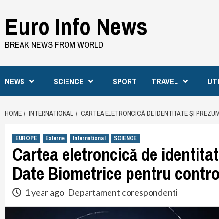
Skip
Euro Info News
to
content
BREAK NEWS FROM WORLD
NEWS
SCIENCE
SPORT
TRAVEL
UT
HOME
INTERNATIONAL
CARTEA ELETRONCICĂ DE IDENTITATE ȘI PREZUM
EUROPE
Externe
International
SCIENCE
Cartea eletroncică de identita
Date Biometrice pentru control 
1 year ago
Departament corespondenti