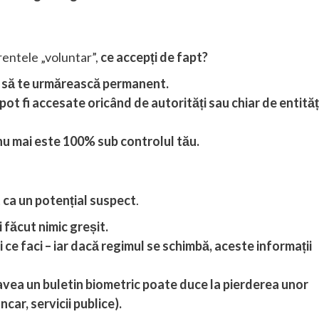
rentele „voluntar”,
ce accepți de fapt?
și să te urmărească permanent.
ot fi accesate oricând de autorități sau chiar de entităț
nu mai este 100% sub controlul tău.
at ca un potențial suspect
.
i făcut nimic greșit.
ce faci – iar dacă regimul se schimbă, aceste informații
 avea un buletin biometric poate duce la pierderea unor
car, servicii publice).