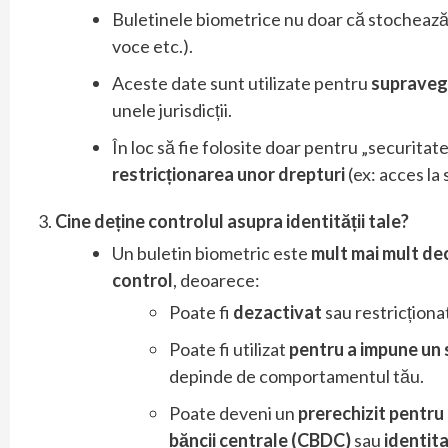
Buletinele biometrice nu doar că stochează
voce etc.).
Aceste date sunt utilizate pentru
supraveg
unele jurisdicții.
În loc să fie folosite doar pentru „securitat
restricționarea unor drepturi
(ex: acces la 
Cine deține controlul asupra identității tale?
Un buletin biometric este
mult mai mult dec
control
, deoarece:
Poate fi
dezactivat
sau restricționat
Poate fi utilizat
pentru a impune un 
depinde de comportamentul tău.
Poate deveni un
prerechizit pentru
băncii centrale (CBDC)
sau
identita