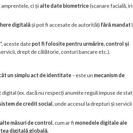
 amprentele, ci și
alte date biometrice
(scanare facială, iri
here digitală
și pot fi accesate de autorități
fără mandat
e”, aceste date
pot fi folosite pentru urmărire, control și
servicii, drept de călătorie, conturi bancare etc.).
ât un simplu act de identitate
– este un
mecanism de
 digital (ex. dacă nu respecți anumite reguli impuse de stat
sistem de credit social
, unde accesul la drepturi și servicii
 alte măsuri de control
, cum ar fi
monedele digitale ale
tea digitală globală
.