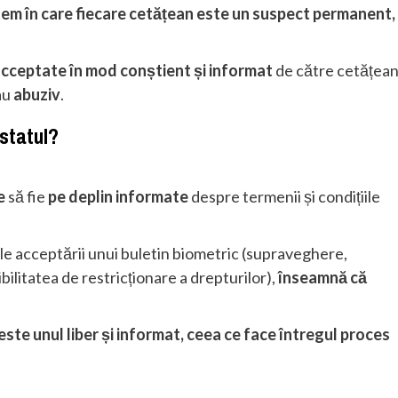
stem în care fiecare cetățean este un suspect permanent,
acceptate în mod conștient și informat
de către cetățean
au
abuziv
.
 statul?
e
să fie
pe deplin informate
despre termenii și condițiile
le acceptării unui buletin biometric (supraveghere,
bilitatea de restricționare a drepturilor),
înseamnă că
ste unul liber și informat, ceea ce face întregul proces