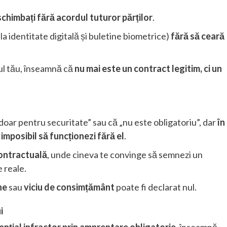
 schimbați fără acordul tuturor părților
.
 la identitate digitală și buletine biometrice)
fără să ceară
ul tău, înseamnă că
nu mai este un contract legitim, ci un
 doar pentru securitate” sau că „nu este obligatoriu”, dar
în
imposibil să funcționezi fără el
.
ontractuală
, unde cineva te convinge să semnezi un
 reale.
ne
sau
viciu de consimțământ
poate fi declarat nul.
i
ențial infractor prin amprentare obligatorie
, înseamnă