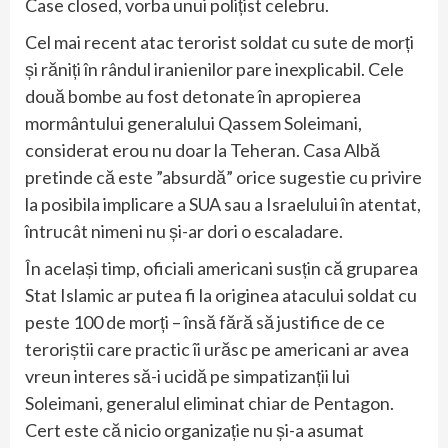
Case closed, vorba unui polițist celebru.
Cel mai recent atac terorist soldat cu sute de morți
și răniți în rândul iranienilor pare inexplicabil. Cele
două bombe au fost detonate în apropierea
mormântului generalului Qassem Soleimani,
considerat erou nu doar la Teheran. Casa Albă
pretinde că este ”absurdă” orice sugestie cu privire
la posibila implicare a SUA sau a Israelului în atentat,
întrucât nimeni nu și-ar dori o escaladare.
În același timp, oficiali americani susțin că gruparea
Stat Islamic ar putea fi la originea atacului soldat cu
peste 100 de morți – însă fără să justifice de ce
teroriștii care practic îi urăsc pe americani ar avea
vreun interes să-i ucidă pe simpatizanții lui
Soleimani, generalul eliminat chiar de Pentagon.
Cert este că nicio organizație nu și-a asumat