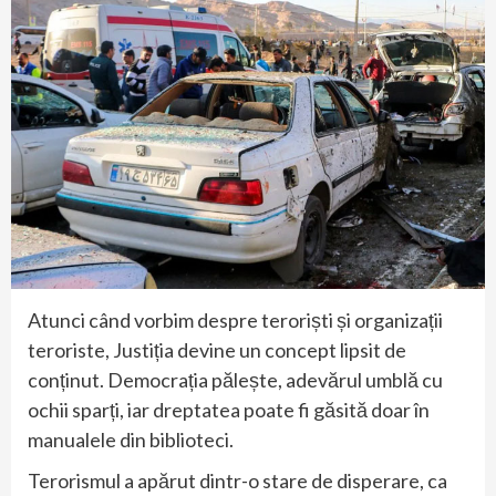
Atunci când vorbim despre teroriști și organizații
teroriste, Justiția devine un concept lipsit de
conținut. Democrația pălește, adevărul umblă cu
ochii sparți, iar dreptatea poate fi găsită doar în
manualele din biblioteci.
Terorismul a apărut dintr-o stare de disperare, ca