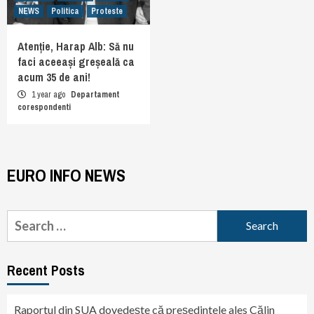
NEWS
Politica
Proteste
Atenție, Harap Alb: Să nu
faci aceeași greșeală ca
acum 35 de ani!
1 year ago
Departament
corespondenti
EURO INFO NEWS
Search
for:
Recent Posts
Raportul din SUA dovedește că președintele ales Călin