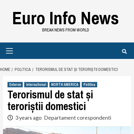
Skip
Euro Info News
to
content
BREAK NEWS FROM WORLD
Primary
Menu
HOME
POLITICA
TERORISMUL DE STAT ȘI TERORIȘTII DOMESTICI
Externe
International
NORTH AMERICA
Politica
Terorismul de stat și
teroriștii domestici
3 years ago
Departament corespondenti