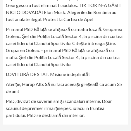
Georgescu a fost eliminat fraudulos. TIK TOK N-A GĂSIT
NICI O DOVADĂ! Elon Musk: Alegerile din România au
fost anulate ilegal. Protest la Curtea de Apel
Primarul PSD Băluță se afișează cu mafia locală: Gruparea
Goleac. Șef din Poliția Locală Sector 4, la piscina din curtea
casei liderului Clanului SportivilorCiteşte întreaga ştire:
Gruparea Goleac – primarul PSD Băluță se afișează cu
mafia. Șef din Poliția Locală Sector 4, la piscina din curtea
casei liderului Clanului Sportivilor
LOVITURĂ DE STAT. Misiune îndeplinită!
Atenție, Harap Alb: Să nu faci aceeași greșeală ca acum 35
de ani!
PSD, divizat de suveranism și scandaluri interne. Doar
scaunul de premier îl mai ține pe Ciolacu în fruntea
partidului. PSD se destramă din interior.