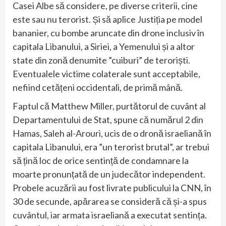
Casei Albe să considere, pe diverse criterii, cine
este sau nu terorist. Și să aplice Justiția pe model
bananier, cu bombe aruncate din drone inclusiv în
capitala Libanului, a Siriei, a Yemenului și a altor
state din zonă denumite ”cuiburi” de teroriști.
Eventualele victime colaterale sunt acceptabile,
nefiind cetățeni occidentali, de primă mână.
Faptul că Matthew Miller, purtătorul de cuvânt al
Departamentului de Stat, spune că numărul 2 din
Hamas, Saleh al-Arouri, ucis de o dronă israeliană în
capitala Libanului, era ”un terorist brutal”, ar trebui
să țină loc de orice sentință de condamnare la
moarte pronunțată de un judecător independent.
Probele acuzării au fost livrate publicului la CNN, în
30 de secunde, apărarea se consideră că și-a spus
cuvântul, iar armata israeliană a executat sentința.