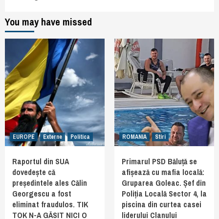
You may have missed
EUROPE
Externe
Politica
ROMANIA
Stiri
Raportul din SUA
Primarul PSD Băluță se
dovedește că
afișează cu mafia locală:
președintele ales Călin
Gruparea Goleac. Șef din
Georgescu a fost
Poliția Locală Sector 4, la
eliminat fraudulos. TIK
piscina din curtea casei
TOK N-A GĂSIT NICI O
liderului Clanului