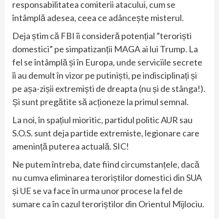
responsabilitatea comiterii atacului, cum se
întâmplă adesea, ceea ce adâncește misterul.
Deja știm că FBI îi consideră potențial ”teroriști
domestici” pe simpatizanții MAGA ai lui Trump. La
fel se întâmplă și în Europa, unde serviciile secrete
îi au demult în vizor pe putiniști, pe indisciplinați și
pe așa-zișii extremiști de dreapta (nu și de stânga!).
Și sunt pregătite să acționeze la primul semnal.
La noi, în spațiul mioritic, partidul politic AUR sau
S.O.S. sunt deja partide extremiste, legionare care
amenință puterea actuală. SIC!
Ne putem întreba, date fiind circumstanțele, dacă
nu cumva eliminarea teroriștilor domestici din SUA
și UE se va face în urma unor procese la fel de
sumare ca în cazul teroriștilor din Orientul Mijlociu.