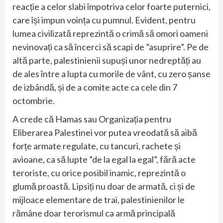
reacție a celor slabi împotriva celor foarte puternici,
care își impun voința cu pumnul. Evident, pentru
lumea civilizată reprezintă o crimă să omori oameni
nevinovați ca să încerci să scapi de ”asuprire”. Pe de
altă parte, palestinienii supuși unor nedreptăți au
de ales între a lupta cu morile de vânt, cu zero șanse
de izbândă, și de a comite acte ca cele din 7
octombrie.
A crede că Hamas sau Organizația pentru
Eliberarea Palestinei vor putea vreodată să aibă
forțe armate regulate, cu tancuri, rachete și
avioane, ca să lupte ”de la egal la egal”, fără acte
teroriste, cu orice posibil inamic, reprezintă o
glumă proastă. Lipsiți nu doar de armată, ci și de
mijloace elementare de trai, palestinienilor le
rămâne doar terorismul ca armă principală