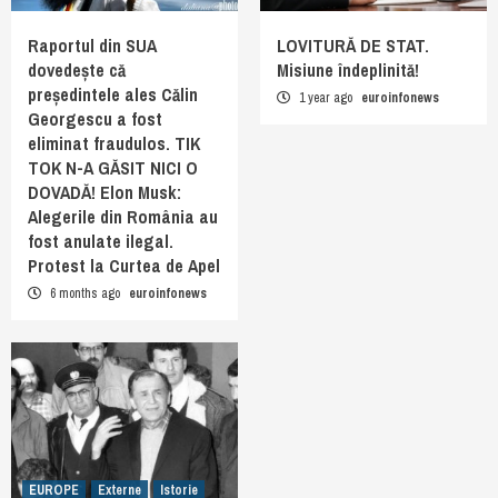
Raportul din SUA
LOVITURĂ DE STAT.
dovedește că
Misiune îndeplinită!
președintele ales Călin
1 year ago
euroinfonews
Georgescu a fost
eliminat fraudulos. TIK
TOK N-A GĂSIT NICI O
DOVADĂ! Elon Musk:
Alegerile din România au
fost anulate ilegal.
Protest la Curtea de Apel
6 months ago
euroinfonews
EUROPE
Externe
Istorie