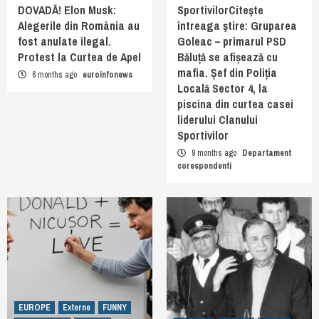
DOVADĂ! Elon Musk:
SportivilorCiteşte
Alegerile din România au
întreaga ştire: Gruparea
fost anulate ilegal.
Goleac – primarul PSD
Protest la Curtea de Apel
Băluță se afișează cu
mafia. Șef din Poliția
6 months ago
euroinfonews
Locală Sector 4, la
piscina din curtea casei
liderului Clanului
Sportivilor
9 months ago
Departament
corespondenti
EUROPE
Externe
FUNNY