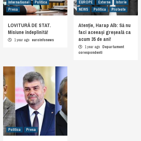
International
Politica
EUROPE
Externe
Istorie
Presa
NEWS
Politica
Proteste
LOVITURĂ DE STAT.
Atenție, Harap Alb: Să nu
Misiune îndeplinită!
faci aceeași greșeală ca
acum 35 de ani!
1 year ago
euroinfonews
1 year ago
Departament
corespondenti
Politica
Presa