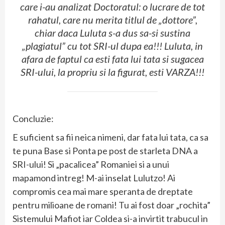
care i-au analizat Doctoratul: o lucrare de tot
rahatul, care nu merita titlul de „dottore”,
chiar daca Luluta s-a dus sa-si sustina
„plagiatul” cu tot SRI-ul dupa ea!!! Luluta, in
afara de faptul ca esti fata lui tata si sugacea
SRI-ului, la propriu si la figurat, esti VARZA!!!
Concluzie:
E suficient sa fii neica nimeni, dar fata lui tata, ca sa
te puna Base si Ponta pe post de starleta DNA a
SRI-ului! Si „pacalicea” Romaniei si a unui
mapamond intreg! M-ai inselat Lulutzo! Ai
compromis cea mai mare speranta de dreptate
pentru milioane de romani! Tu ai fost doar „rochita”
Sistemului Mafiot iar Coldea si-a invirtit trabucul in