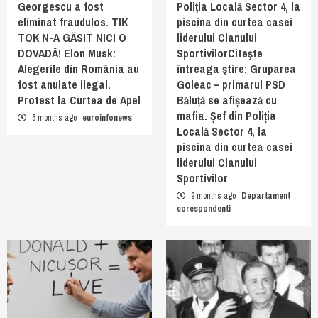
Georgescu a fost
Poliția Locală Sector 4, la
eliminat fraudulos. TIK
piscina din curtea casei
TOK N-A GĂSIT NICI O
liderului Clanului
DOVADĂ! Elon Musk:
SportivilorCiteşte
Alegerile din România au
întreaga ştire: Gruparea
fost anulate ilegal.
Goleac – primarul PSD
Protest la Curtea de Apel
Băluță se afișează cu
mafia. Șef din Poliția
6 months ago
euroinfonews
Locală Sector 4, la
piscina din curtea casei
liderului Clanului
Sportivilor
9 months ago
Departament
corespondenti