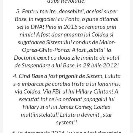
dupa Revolutie!
3. Pentru merite „deosebite”, acelasi super
Base, in negocieri cu Ponta, o pune ditamai
sef la DNA! Pina in 2015 se remarca prin
nimic! A fost doar amanta lui Coldea si
sugatoarea Sistemului condus de Maior-
Oprea-Ghita-Ponta! A fost „albita” la
Doctorat exact cu doua zile inainte de votul
de Suspendare a lui Base, in 29 iulie 2012!
4. Cind Base a fost prigonit de Sistem, Luluta
s-a imbarcat pe corabia trista a lui Iohannis,
via Coldea. Via FBI-ul lui Hillary Clinton! A
executat tot ce i-a ordonat papagalul lui
Hillary si al lui James Comey, Coldea
multiinstelatul! Luluta a devenit „star
system”!
5. In decembrie 2016 Luluta a fost decretata