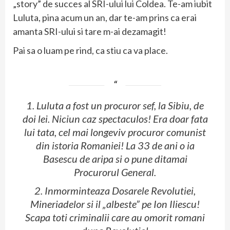
„story” de succes al SRI-ului lui Coldea. Te-am iubit
Luluta, pina acum un an, dar te-am prins ca erai
amanta SRI-ului si tare m-ai dezamagit!
Pai sa o luam pe rind, ca stiu ca va place.
1. Luluta a fost un procuror sef, la Sibiu, de
doi lei. Niciun caz spectaculos! Era doar fata
lui tata, cel mai longeviv procuror comunist
din istoria Romaniei! La 33 de ani o ia
Basescu de aripa si o pune ditamai
Procurorul General.
2. Inmorminteaza Dosarele Revolutiei,
Mineriadelor si il „albeste” pe Ion Iliescu!
Scapa toti criminalii care au omorit romani