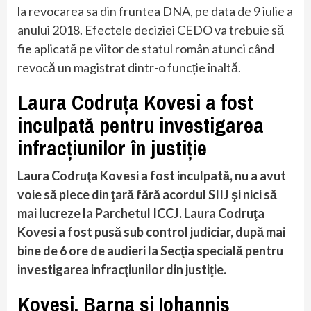
la revocarea sa din fruntea DNA, pe data de 9 iulie a
anului 2018. Efectele deciziei CEDO va trebuie să
fie aplicată pe viitor de statul român atunci când
revocă un magistrat dintr-o funcție înaltă.
Laura Codruța Kovesi a fost
inculpat
ă
pentru investigarea
infracțiunilor în justiție
Laura Codruţa Kovesi a fost inculpată, nu a avut
voie să plece din ţară fără acordul SIIJ şi nici să
mai lucreze la Parchetul ICCJ. Laura Codruţa
Kovesi a fost pusă sub control judiciar, după mai
bine de 6 ore de audieri la Secţia specială pentru
investigarea infracţiunilor din justiţie.
Kovesi, Barna și Iohannis