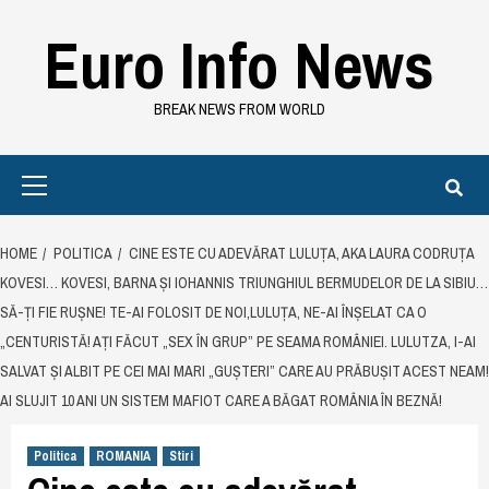
Skip
Euro Info News
to
content
BREAK NEWS FROM WORLD
Primary
Menu
HOME
POLITICA
CINE ESTE CU ADEVĂRAT LULUȚA, AKA LAURA CODRUȚA
KOVESI… KOVESI, BARNA ȘI IOHANNIS TRIUNGHIUL BERMUDELOR DE LA SIBIU…
SĂ-ȚI FIE RUȘNE! TE-AI FOLOSIT DE NOI,LULUȚA, NE-AI ÎNȘELAT CA O
„CENTURISTĂ! AȚI FĂCUT „SEX ÎN GRUP” PE SEAMA ROMÂNIEI. LULUTZA, I-AI
SALVAT ȘI ALBIT PE CEI MAI MARI „GUȘTERI” CARE AU PRĂBUȘIT ACEST NEAM!
AI SLUJIT 10 ANI UN SISTEM MAFIOT CARE A BĂGAT ROMÂNIA ÎN BEZNĂ!
Politica
ROMANIA
Stiri