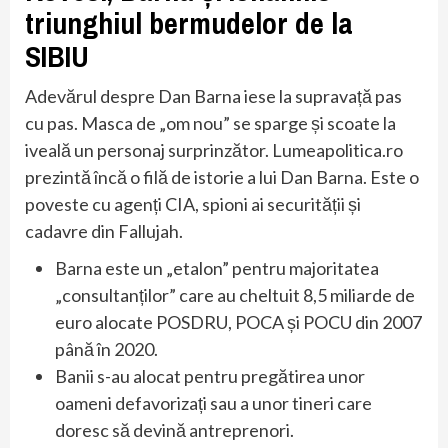
triunghiul bermudelor de la
SIBIU
Adevărul despre Dan Barna iese la supravață pas
cu pas. Masca de „om nou” se sparge și scoate la
iveală un personaj surprinzător. Lumeapolitica.ro
prezintă încă o filă de istorie a lui Dan Barna. Este o
poveste cu agenți CIA, spioni ai securității și
cadavre din Fallujah.
Barna este un „etalon” pentru majoritatea
„consultanților” care au cheltuit 8,5 miliarde de
euro alocate POSDRU, POCA și POCU din 2007
până în 2020.
Banii s-au alocat pentru pregătirea unor
oameni defavorizați sau a unor tineri care
doresc să devină antreprenori.