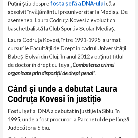
Puțini știu despre
fosta șefă a DNA-ului
că a
absolvit învățământul preuniversitar la Mediaș. De
asemenea, Laura Codruța Kovesi a evoluat ca
baschetbalistă la Club Sportiv Școlar Mediaș.
Laura Codruța Kovesi, între 1991-1995, a urmat
cursurile Facultății de Drept în cadrul Universității
Babeș-Bolyai din Cluj. În anul 2012 a obținut titlul
de doctor în drept cu teya „
Combaterea crimei
organizate prin dispoziții de drept penal
”.
Când și unde a debutat Laura
Codruța Kovesi în justiție
Fostul șef al DNA a debutat în justiție la Sibiu, în
1995, unde a fost procuror la Parchetul de pe lângă
Judecătoria Sibiu.