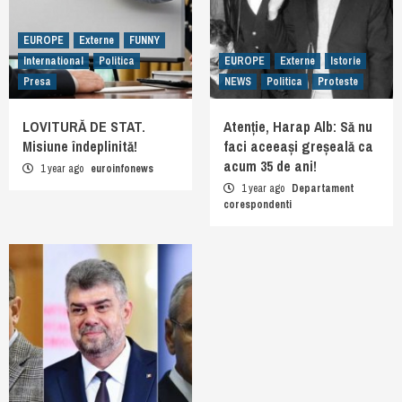
EUROPE
Externe
FUNNY
International
Politica
EUROPE
Externe
Istorie
Presa
NEWS
Politica
Proteste
LOVITURĂ DE STAT.
Atenție, Harap Alb: Să nu
Misiune îndeplinită!
faci aceeași greșeală ca
acum 35 de ani!
1 year ago
euroinfonews
1 year ago
Departament
corespondenti