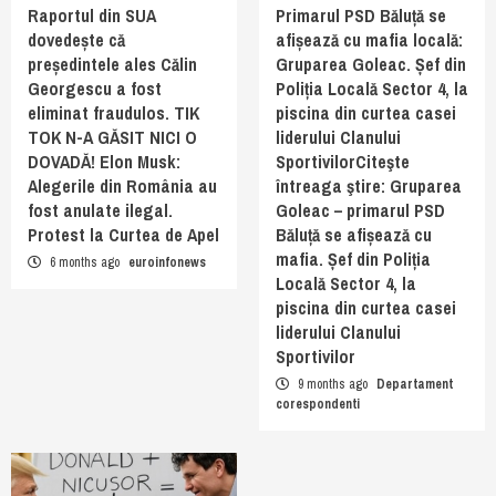
Raportul din SUA
Primarul PSD Băluță se
dovedește că
afișează cu mafia locală:
președintele ales Călin
Gruparea Goleac. Șef din
Georgescu a fost
Poliția Locală Sector 4, la
eliminat fraudulos. TIK
piscina din curtea casei
TOK N-A GĂSIT NICI O
liderului Clanului
DOVADĂ! Elon Musk:
SportivilorCiteşte
Alegerile din România au
întreaga ştire: Gruparea
fost anulate ilegal.
Goleac – primarul PSD
Protest la Curtea de Apel
Băluță se afișează cu
mafia. Șef din Poliția
6 months ago
euroinfonews
Locală Sector 4, la
piscina din curtea casei
liderului Clanului
Sportivilor
9 months ago
Departament
corespondenti