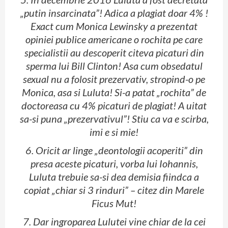
„putin insarcinata”! Adica a plagiat doar 4% !
Exact cum Monica Lewinsky a prezentat
opiniei publice americane o rochita pe care
specialistii au descoperit citeva picaturi din
sperma lui Bill Clinton! Asa cum obsedatul
sexual nu a folosit prezervativ, stropind-o pe
Monica, asa si Luluta! Si-a patat „rochita” de
doctoreasa cu 4% picaturi de plagiat! A uitat
sa-si puna „prezervativul”! Stiu ca va e scirba,
imi e si mie!
6. Oricit ar linge „deontologii acoperiti” din
presa aceste picaturi, vorba lui Iohannis,
Luluta trebuie sa-si dea demisia fiindca a
copiat „chiar si 3 rinduri” – citez din Marele
Ficus Mut!
7. Dar ingroparea Lulutei vine chiar de la cei