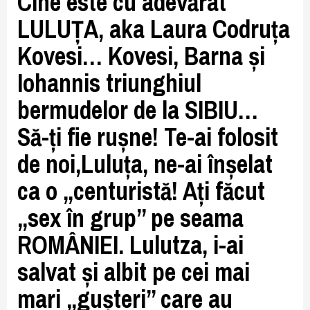
Cine este cu adevărat
LULUȚA, aka Laura Codruța
Kovesi… Kovesi, Barna și
Iohannis triunghiul
bermudelor de la SIBIU…
Să-ți fie rușne! Te-ai folosit
de noi,Luluța, ne-ai înșelat
ca o „centuristă! Ați făcut
„sex în grup” pe seama
ROMÂNIEI. Lulutza, i-ai
salvat și albit pe cei mai
mari „gușteri” care au