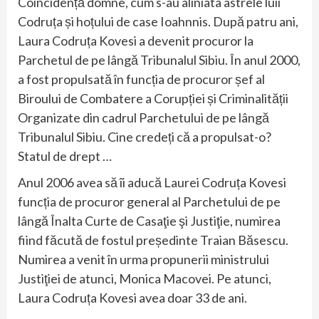
Coincidență domne, cum s-au aliniata astrele luii
Codruța și hoțului de case Ioahnnis. După patru ani,
Laura Codruța Kovesi a devenit procuror la
Parchetul de pe lângă Tribunalul Sibiu. În anul 2000,
a fost propulsată în funcția de procuror șef al
Biroului de Combatere a Corupției și Criminalității
Organizate din cadrul Parchetului de pe lângă
Tribunalul Sibiu. Cine credeți că a propulsat-o?
Statul de drept …
Anul 2006 avea să îi aducă Laurei Codruța Kovesi
funcția de procuror general al Parchetului de pe
lângă Înalta Curte de Casaţie şi Justiţie, numirea
fiind făcută de fostul președinte Traian Băsescu.
Numirea a venit în urma propunerii ministrului
Justiţiei de atunci, Monica Macovei. Pe atunci,
Laura Codruța Kovesi avea doar 33 de ani.