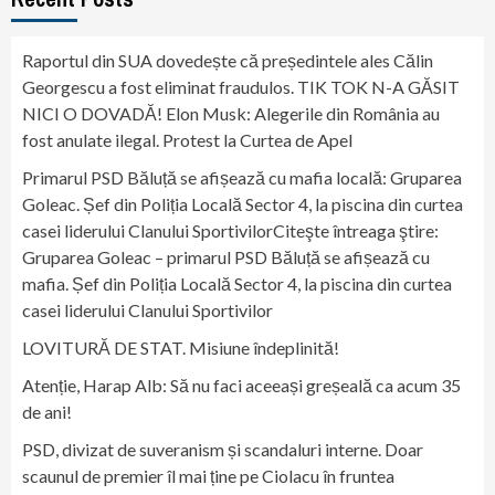
Raportul din SUA dovedește că președintele ales Călin
Georgescu a fost eliminat fraudulos. TIK TOK N-A GĂSIT
NICI O DOVADĂ! Elon Musk: Alegerile din România au
fost anulate ilegal. Protest la Curtea de Apel
Primarul PSD Băluță se afișează cu mafia locală: Gruparea
Goleac. Șef din Poliția Locală Sector 4, la piscina din curtea
casei liderului Clanului SportivilorCiteşte întreaga ştire:
Gruparea Goleac – primarul PSD Băluță se afișează cu
mafia. Șef din Poliția Locală Sector 4, la piscina din curtea
casei liderului Clanului Sportivilor
LOVITURĂ DE STAT. Misiune îndeplinită!
Atenție, Harap Alb: Să nu faci aceeași greșeală ca acum 35
de ani!
PSD, divizat de suveranism și scandaluri interne. Doar
scaunul de premier îl mai ține pe Ciolacu în fruntea