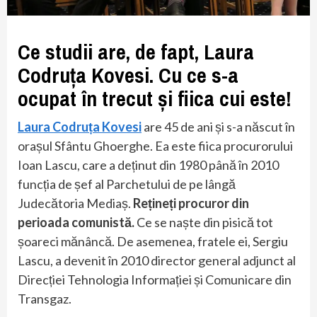
Ce studii are, de fapt, Laura
Codruța Kovesi. Cu ce s-a
ocupat în trecut și fiica cui este!
Laura Codruța Kovesi
are 45 de ani și s-a născut în
orașul Sfântu Ghoerghe. Ea este fiica procurorului
Ioan Lascu, care a deținut din 1980 până în 2010
funcția de șef al Parchetului de pe lângă
Judecătoria Mediaș.
Rețineți procuror din
perioada comunistă.
Ce se naște din pisică tot
șoareci mănâncă. De asemenea, fratele ei, Sergiu
Lascu, a devenit în 2010 director general adjunct al
Direcției Tehnologia Informației și Comunicare din
Transgaz.