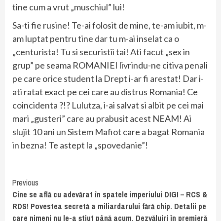
tine cum a vrut „muschiul” lui!
Sa-ti fie rusine! Te-ai folosit de mine, te-am iubit, m-
am luptat pentru tine dar tu m-ai inselat ca o
„centurista! Tu si securistii tai! Ati facut „sex in
grup” pe seama ROMANIEI livrindu-ne citiva penali
pe care orice student la Drept i-ar fi arestat! Dar i-
ati ratat exact pe cei care au distrus Romania! Ce
coincidenta ?!? Lulutza, i-ai salvat si albit pe cei mai
mari „gusteri” care au prabusit acest NEAM! Ai
slujit 10 ani un Sistem Mafiot care a bagat Romania
in bezna! Te astept la „spovedanie”!
Continue
Previous
Cine se află cu adevărat în spatele imperiului DIGI – RCS &
Reading
RDS! Povestea secretă a miliardarului fără chip. Detalii pe
care nimeni nu le-a știut până acum. Dezvăluiri în premieră