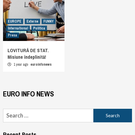
EUROPE
Externe
FUNNY
International
Politica
Presa
LOVITURĂ DE STAT.
Misiune îndeplinită!
1 year ago
euroinfonews
EURO INFO NEWS
Search
for:
Recent Posts