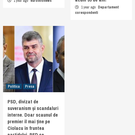
1 year ago
euroinfonews
1 year ago
Departament
corespondenti
Politica
Presa
PSD, divizat de
suveranism și scandaluri
interne. Doar scaunul de
premier îl mai ține pe
Ciolacu în fruntea
partidului. PSD se