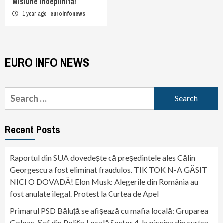
Misiune îndeplinită!
1 year ago
euroinfonews
EURO INFO NEWS
Search
for:
Recent Posts
Raportul din SUA dovedește că președintele ales Călin
Georgescu a fost eliminat fraudulos. TIK TOK N-A GĂSIT
NICI O DOVADĂ! Elon Musk: Alegerile din România au
fost anulate ilegal. Protest la Curtea de Apel
Primarul PSD Băluță se afișează cu mafia locală: Gruparea
Goleac. Șef din Poliția Locală Sector 4, la piscina din curtea