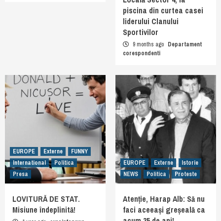
piscina din curtea casei
liderului Clanului
Sportivilor
9 months ago
Departament
corespondenti
EUROPE
Externe
FUNNY
International
Politica
EUROPE
Externe
Istorie
Presa
NEWS
Politica
Proteste
LOVITURĂ DE STAT.
Atenție, Harap Alb: Să nu
Misiune îndeplinită!
faci aceeași greșeală ca
acum 35 de ani!