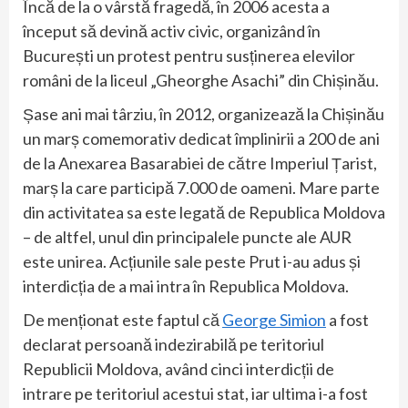
Încă de la o vârstă fragedă, în 2006 acesta a
început să devină activ civic, organizând în
București un protest pentru susținerea elevilor
români de la liceul „Gheorghe Asachi” din Chișinău.
Șase ani mai târziu, în 2012, organizează la Chișinău
un marș comemorativ dedicat împlinirii a 200 de ani
de la Anexarea Basarabiei de către Imperiul Țarist,
marș la care participă 7.000 de oameni. Mare parte
din activitatea sa este legată de Republica Moldova
– de altfel, unul din principalele puncte ale AUR
este unirea. Acțiunile sale peste Prut i-au adus și
interdicția de a mai intra în Republica Moldova.
De menționat este faptul că
George Simion
a fost
declarat persoană indezirabilă pe teritoriul
Republicii Moldova, având cinci interdicții de
intrare pe teritoriul acestui stat, iar ultima i-a fost