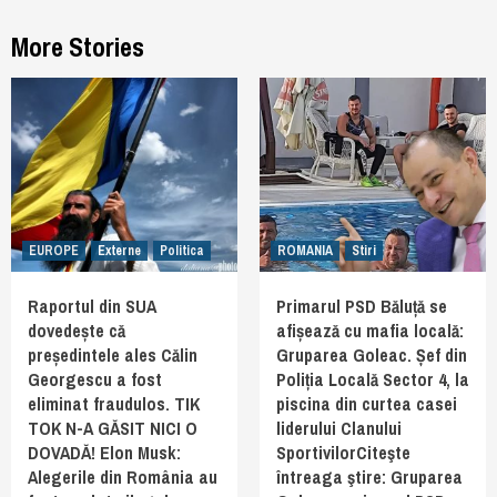
More Stories
EUROPE
Externe
Politica
ROMANIA
Stiri
Raportul din SUA
Primarul PSD Băluță se
dovedește că
afișează cu mafia locală:
președintele ales Călin
Gruparea Goleac. Șef din
Georgescu a fost
Poliția Locală Sector 4, la
eliminat fraudulos. TIK
piscina din curtea casei
TOK N-A GĂSIT NICI O
liderului Clanului
DOVADĂ! Elon Musk:
SportivilorCiteşte
Alegerile din România au
întreaga ştire: Gruparea