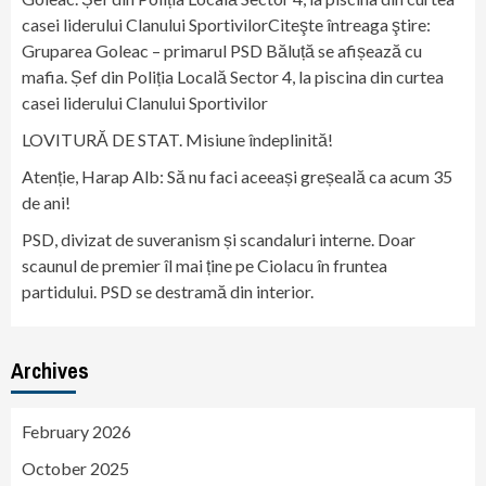
casei liderului Clanului SportivilorCiteşte întreaga ştire:
Gruparea Goleac – primarul PSD Băluță se afișează cu
mafia. Șef din Poliția Locală Sector 4, la piscina din curtea
casei liderului Clanului Sportivilor
LOVITURĂ DE STAT. Misiune îndeplinită!
Atenție, Harap Alb: Să nu faci aceeași greșeală ca acum 35
de ani!
PSD, divizat de suveranism și scandaluri interne. Doar
scaunul de premier îl mai ține pe Ciolacu în fruntea
partidului. PSD se destramă din interior.
Archives
February 2026
October 2025