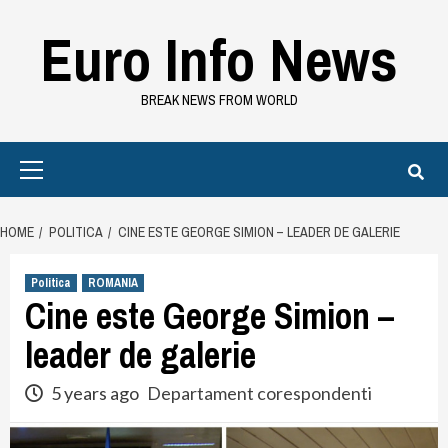
Skip
Euro Info News
to
content
BREAK NEWS FROM WORLD
Primary
Menu
HOME
POLITICA
CINE ESTE GEORGE SIMION – LEADER DE GALERIE
Politica
ROMANIA
Cine este George Simion –
leader de galerie
5 years ago
Departament corespondenti