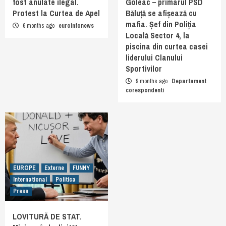
fost anulate ilegal.
Goleac – primarul PSD
Protest la Curtea de Apel
Băluță se afișează cu
mafia. Șef din Poliția
6 months ago
euroinfonews
Locală Sector 4, la
piscina din curtea casei
liderului Clanului
Sportivilor
9 months ago
Departament
corespondenti
EUROPE
Externe
FUNNY
International
Politica
Presa
LOVITURĂ DE STAT.