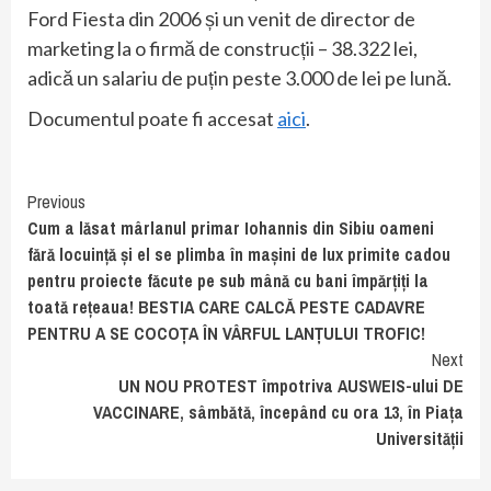
Ford Fiesta din 2006 și un venit de director de
marketing la o firmă de construcții – 38.322 lei,
adică un salariu de puțin peste 3.000 de lei pe lună.
Documentul poate fi accesat
aici
.
Continue
Previous
Cum a lăsat mârlanul primar Iohannis din Sibiu oameni
Reading
fără locuință și el se plimba în mașini de lux primite cadou
pentru proiecte făcute pe sub mână cu bani împărțiți la
toată rețeaua! BESTIA CARE CALCĂ PESTE CADAVRE
PENTRU A SE COCOȚA ÎN VÂRFUL LANȚULUI TROFIC!
Next
UN NOU PROTEST împotriva AUSWEIS-ului DE
VACCINARE, sâmbătă, începând cu ora 13, în Piața
Universității