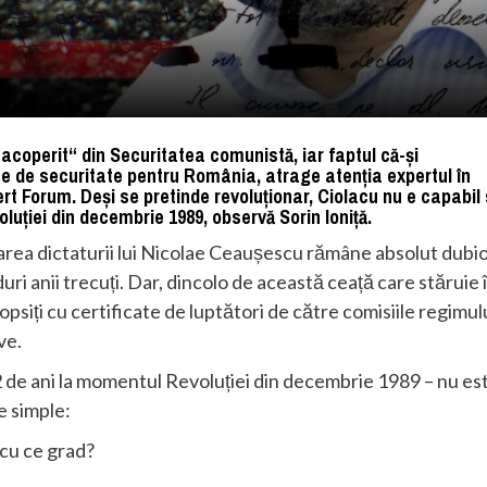
coperit“ din Securitatea comunistă, iar faptul că-și
ate de securitate pentru România, atrage atenția expertul în
pert Forum. Deși se pretinde revoluționar, Ciolacu nu e capabil
uției din decembrie 1989, observă Sorin Ioniță.
narea dictaturii lui Nicolae Ceaușescu rămâne absolut dubi
uri anii trecuți. Dar, dincolo de această ceață care stăruie 
psiți cu certificate de luptători de către comisiile regimul
ve.
2 de ani la momentul Revoluției din decembrie 1989 – nu es
te simple:
 cu ce grad?