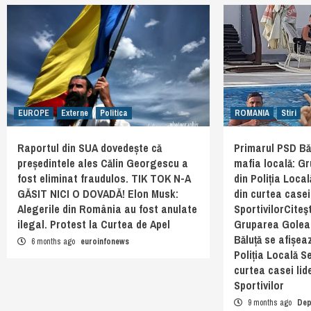
EUROPE
Externe
Politica
ROMANIA
Stiri
Raportul din SUA dovedește că
Primarul PSD Băl
președintele ales Călin Georgescu a
mafia locală: G
fost eliminat fraudulos. TIK TOK N-A
din Poliția Local
GĂSIT NICI O DOVADĂ! Elon Musk:
din curtea casei 
Alegerile din România au fost anulate
SportivilorCiteş
ilegal. Protest la Curtea de Apel
Gruparea Golea
Băluță se afișea
6 months ago
euroinfonews
Poliția Locală Se
curtea casei lid
Sportivilor
9 months ago
Dep