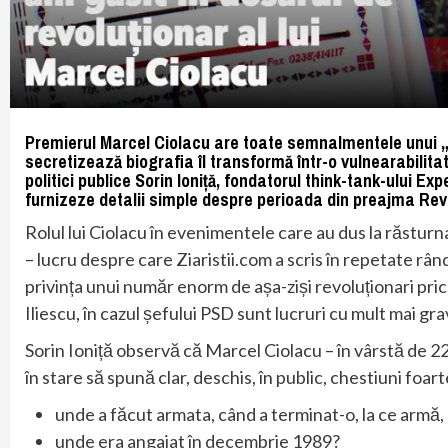
Premierul Marcel Ciolacu are toate semnalmentele unui „a
secretizează biografia îl transformă într-o vulnearabilit
politici publice Sorin Ioniță, fondatorul think-tank-ului Ex
furnizeze detalii simple despre perioada din preajma Revol
Rolul lui Ciolacu în evenimentele care au dus la răstur
– lucru despre care Ziaristii.com a scris în repetate rând
privința unui număr enorm de așa-ziși revoluționari prico
Iliescu, în cazul șefului PSD sunt lucruri cu mult mai gra
Sorin Ioniță observă că Marcel Ciolacu – în vârstă de 2
în stare să spună clar, deschis, în public, chestiuni foar
unde a făcut armata, când a terminat-o, la ce armă,
unde era angajat în decembrie 1989?