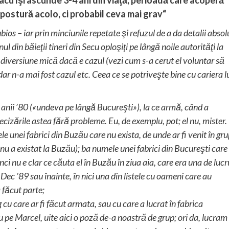
mpostură acolo, ci probabil ceva mai grav“
ios – iar prin minciunile repetate şi refuzul de a da detalii absol
ul din băieţii tineri din Secu oploşiţi pe lângă noile autorităţi la
 diversiune mică dacă e cazul (vezi cum s-a cerut el voluntar să
ar n-a mai fost cazul etc. Ceea ce se potriveşte bine cu cariera l
 anii ’80 («undeva pe lângă Bucureşti»), la ce armă, când a
ecizările astea fără probleme. Eu, de exemplu, pot; el nu, mister.
unei fabrici din Buzău care nu exista, de unde ar fi venit în gr
u a existat la Buzău); ba numele unei fabrici din Bucureşti care
ci nu e clar ce căuta el în Buzău în ziua aia, care era una de lucr
 Dec ’89 sau înainte, în nici una din listele cu oameni care au
a făcut parte;
cu care ar fi făcut armata, sau cu care a lucrat în fabrica
u pe Marcel, uite aici o poză de-a noastră de grup; ori da, lucram 