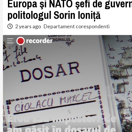
Europa şi NATO şefi de guvern 
politologul Sorin Ioniță
2 years ago
Departament corespondenti