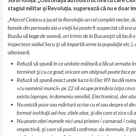
stagiul militar şi Revoluţia, sugerează că nu e doar i
„Marcel Ciolacu a jucat la Revoluţie un rol complet neclar, dub
banale din perioada aia a vieţii lui poate fi suspectat că era un
Buzău să bage de seamă, ori trimis de la Bucureşti să facă o
inspecteze sediul Secu şi să împartă arme la populaţie etc.), d
ulterioară.
Refuză să spună în ce unitate militară a făcut armata în
terminat şi cu ce grad; oricare om obişnuit poate face pr
Refuză să spună exact unde lucra în Dec 89: ba dă numele 
«cu oamenii muncii» pe 22 să ocupe primăria (aşa ceva n
exista (apropo, în domeniu sensibil, Electronica), dar atun
Nu există poze sau mărturii scrise cu el sau despre el din
format instituţii ad-hoc zilele alea, şi din care el zice că 
Nu poate oferi numele nici unui prieten / camarad / coleg 
respectivă, şi care să poată confirma: da domnule, îl şti