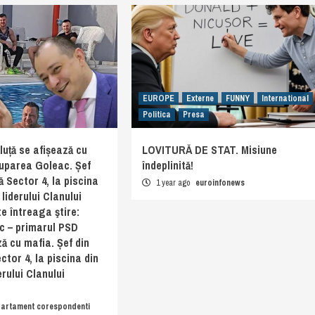
EUROPE
Externe
FUNNY
International
Politica
Presa
uță se afișează cu
LOVITURĂ DE STAT. Misiune
ruparea Goleac. Șef
îndeplinită!
ă Sector 4, la piscina
1 year ago
euroinfonews
liderului Clanului
te întreaga ştire:
c – primarul PSD
ză cu mafia. Șef din
ctor 4, la piscina din
erului Clanului
artament corespondenti