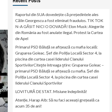
Recent Posts
Raportul din SUA dovedește că președintele ales
Călin Georgescu a fost eliminat fraudulos. TIK TOK
N-A GĂSIT NICI O DOVADĂ! Elon Musk: Alegerile
din România au fost anulate ilegal. Protest la Curtea
de Apel
Primarul PSD Băluță se afișează cu mafia locală:
Gruparea Goleac. Șef din Poliția Locală Sector 4, la
piscina din curtea casei liderului Clanului
SportivilorCiteşte întreaga ştire: Gruparea Goleac –
primarul PSD Băluță se afișează cu mafia. Șef din
Poliția Locală Sector 4, la piscina din curtea casei
liderului Clanului Sportivilor
LOVITURĂ DE STAT. Misiune îndeplinită!
Atenție, Harap Alb: Să nu faci aceeași greșeală ca
acum 35 de ani!