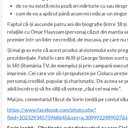
de ce nu există nicio poză ori mărturie cu sau desp
cum de nu a apărut până acum nici măcar un singur 
Faptul că-și ascunde patru ani din biografie (între 18 și 2
relațiile cu Omar Hayssam (personaj căzut din mantia se
premier într-un lider necredibil, de mucava, pe care nu 
Și mai grav este că acest produs al sistemului este pregă
prezidențiale. Felul în care AUR și George Simion sunt sp
în SRI (România TV, de exemplu) și prin campanii execut
impresie. Cei care vor să-l propulseze pe Ciolacu preș
personaj credibil, popular și charismatic. De aceea se p
aibă încotro și să fie siliți să voteze „răul cel mai mic“.
Mai jos, comentariul făcut de Sorin Ioniță pe contul s
https://www.facebook.com/photo.php?
fbid=10232934575968645&set=a.3099922499027&t
Sorin Ioniță: „Obstinaţia autodistructivă cu care Ciol