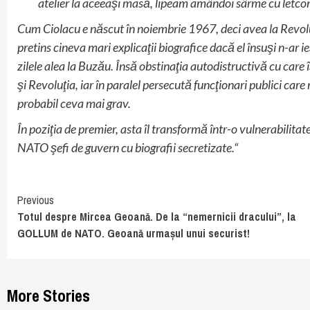
atelier la aceeaşi masă, lipeam amândoi sârme cu letcon
Cum Ciolacu e născut în noiembrie 1967, deci avea la Revoluţi
pretins cineva mari explicaţii biografice dacă el însuşi n-ar i
zilele alea la Buzău. Însă obstinaţia autodistructivă cu care 
şi Revoluţia, iar în paralel persecută funcţionari publici car
probabil ceva mai grav.
În poziţia de premier, asta îl transformă într-o vulnerabilita
NATO şefi de guvern cu biografii secretizate.“
Continue
Previous
Totul despre Mircea Geoană. De la “nemernicii dracului”, la
Reading
GOLLUM de NATO. Geoană urmașul unui securist!
More Stories