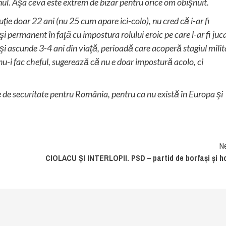
ul. Aşa ceva este extrem de bizar pentru orice om obişnuit.
e doar 22 ani (nu 25 cum apare ici-colo), nu cred că i-ar fi
eşi permanent în faţă cu impostura rolului eroic pe care l-ar fi juc
îşi ascunde 3-4 ani din viaţă, perioadă care acoperă stagiul milit
e nu-i fac cheful, sugerează că nu e doar impostură acolo, ci
te de securitate pentru România, pentru ca nu există în Europa şi
N
CIOLACU ȘI INTERLOPII. PSD – partid de borfași și ho