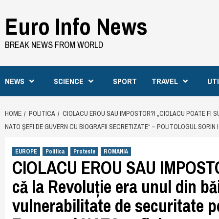
Skip
Euro Info News
to
content
BREAK NEWS FROM WORLD
NEWS
SCIENCE
SPORT
TRAVEL
UT
HOME
POLITICA
CIOLACU EROU SAU IMPOSTOR?! „CIOLACU POATE FI SUS
NATO ŞEFI DE GUVERN CU BIOGRAFII SECRETIZATE“ – POLITOLOGUL SORIN 
EUROPE
Politica
Proteste
ROMANIA
CIOLACU EROU SAU IMPOSTOR?
că la Revoluție era unul din băi
vulnerabilitate de securitate 