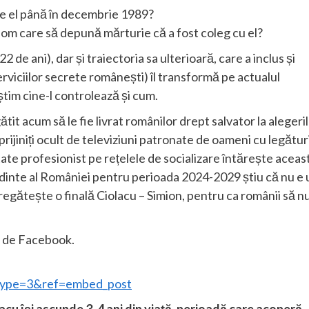
re el până în decembrie 1989?
om care să depună mărturie că a fost coleg cu el?
2 de ani), dar și traiectoria sa ulterioară, care a inclus și
rviciilor secrete românești) îl transformă pe actualul
știm cine-l controlează și cum.
tit acum să le fie livrat românilor drept salvator la alegeri
rijiniți ocult de televiziuni patronate de oameni cu legătur
ate profesionist pe rețelele de socializare întărește aceas
edinte al României pentru perioada 2024-2029 știu că nu e 
regătește o finală Ciolacu – Simion, pentru ca românii să n
ău de Facebook.
ype=3&ref=embed_post
acu îşi ascunde 3-4 ani din viaţă, perioadă care acoperă