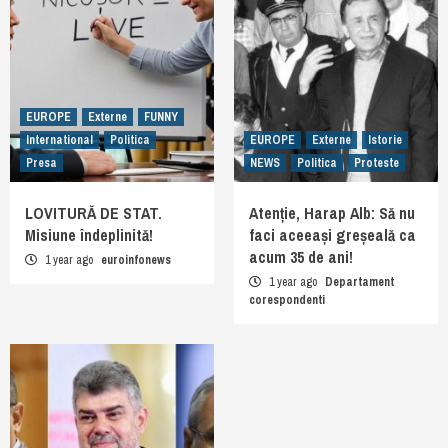
EUROPE
Externe
FUNNY
International
Politica
EUROPE
Externe
Istorie
Presa
NEWS
Politica
Proteste
LOVITURĂ DE STAT.
Atenție, Harap Alb: Să nu
Misiune îndeplinită!
faci aceeași greșeală ca
acum 35 de ani!
1 year ago
euroinfonews
1 year ago
Departament
corespondenti