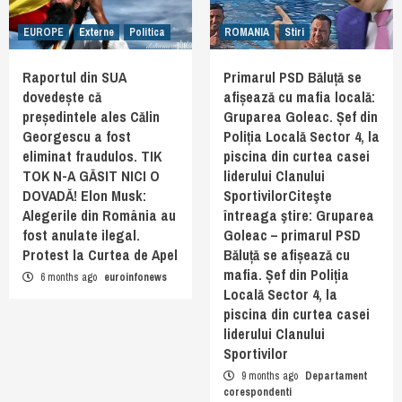
EUROPE
Externe
Politica
ROMANIA
Stiri
Raportul din SUA
Primarul PSD Băluță se
dovedește că
afișează cu mafia locală:
președintele ales Călin
Gruparea Goleac. Șef din
Georgescu a fost
Poliția Locală Sector 4, la
eliminat fraudulos. TIK
piscina din curtea casei
TOK N-A GĂSIT NICI O
liderului Clanului
DOVADĂ! Elon Musk:
SportivilorCiteşte
Alegerile din România au
întreaga ştire: Gruparea
fost anulate ilegal.
Goleac – primarul PSD
Protest la Curtea de Apel
Băluță se afișează cu
mafia. Șef din Poliția
6 months ago
euroinfonews
Locală Sector 4, la
piscina din curtea casei
liderului Clanului
Sportivilor
9 months ago
Departament
corespondenti