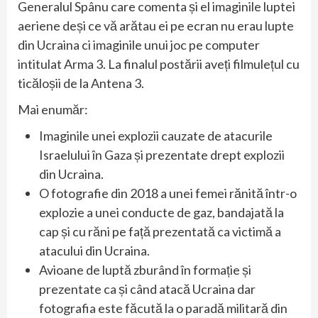
Generalul Spânu care comenta și el imaginile luptei
aeriene deși ce vă arătau ei pe ecran nu erau lupte
din Ucraina ci imaginile unui joc pe computer
intitulat Arma 3. La finalul postării aveți filmulețul cu
ticăloșii de la Antena 3.
Mai enumăr:
Imaginile unei explozii cauzate de atacurile
Israelului în Gaza și prezentate drept explozii
din Ucraina.
O fotografie din 2018 a unei femei rănită într-o
explozie a unei conducte de gaz, bandajată la
cap și cu răni pe față prezentată ca victimă a
atacului din Ucraina.
Avioane de luptă zburând în formație și
prezentate ca și când atacă Ucraina dar
fotografia este făcută la o paradă militară din