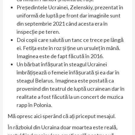
Președintele Ucrainei, Zelenskiy, prezentat în
uniformă de luptă pe front dar imaginile sunt
din septembrie 2021 când acesta era în
inspecție pe teren.
Doi copii care salută un tanc ce trece pe lângă
ei. Fetița este în roz și ține un ursuleț în mână.
Imaginea este de fapt făcută în 2016.
Un bărbat înfășurat în steagul Ucrainei
îmbrățișează o femeie înfășurată și ea dar în
steagul Belarus. Imaginea este postată ca
provenind din teatrul de luptă ucrainean dar în
realitate a fost făcută la un concert de muzica
rapp în Polonia.
Mă opresc aici sperând că ați priceput mesajul.
În războiul din Ucraina doar moartea este reală,