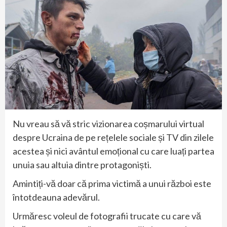
Nu vreau să vă stric vizionarea coșmarului virtual
despre Ucraina de pe rețelele sociale și TV din zilele
acestea și nici avântul emoțional cu care luați partea
unuia sau altuia dintre protagoniști.
Amintiți-vă doar că prima victimă a unui război este
întotdeauna adevărul.
Urmăresc voleul de fotografii trucate cu care vă