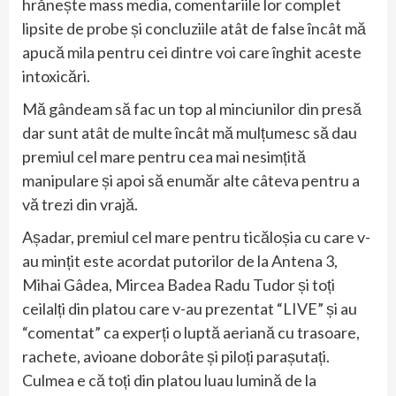
hrănește mass media, comentariile lor complet
lipsite de probe și concluziile atât de false încât mă
apucă mila pentru cei dintre voi care înghit aceste
intoxicări.
Mă gândeam să fac un top al minciunilor din presă
dar sunt atât de multe încât mă mulțumesc să dau
premiul cel mare pentru cea mai nesimțită
manipulare și apoi să enumăr alte câteva pentru a
vă trezi din vrajă.
Așadar, premiul cel mare pentru ticăloșia cu care v-
au mințit este acordat putorilor de la Antena 3,
Mihai Gâdea, Mircea Badea Radu Tudor și toți
ceilalți din platou care v-au prezentat “LIVE” și au
“comentat” ca experți o luptă aeriană cu trasoare,
rachete, avioane doborâte și piloți parașutați.
Culmea e că toți din platou luau lumină de la