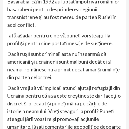
Basarabia, că în 1992 au luptat împotriva românilor
basarabeni pentru desprinderea regiunii
transnistrene și au fost mereu de partea Rusiei în
acel conflict.
Iată așadar pentru cine vă puneți voi steagul la
profil și pentru cine postați mesaje de susținere.
Dacă rușii sunt criminali asta nu înseamnă că
americanii și ucrainenii sunt mai buni decât ei și
neamul românesc nu a primit decât amar și umilințe
din partea celor trei.
Dacă vreți să vă implicați atunci ajutați refugiații din
Ucraina pentru că așa este creștinește dar faceți-o
discret și precaut și puneți mâna pe cărțile de
istorie a neamului. Vreți steaguri la profil? Puneți
steagul țării voastre și promovați acțiunile
umanitare, lăsați comentariile geopolitice deoparte