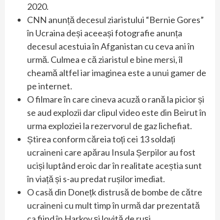
2020.
CNN anunță decesul ziaristului “Bernie Gores”
în Ucraina deși aceeași fotografie anunța
decesul acestuia în Afganistan cu ceva ani în
urmă. Culmea e că ziaristul e bine mersi, îl
cheamă altfel iar imaginea este a unui gamer de
pe internet.
O filmare în care cineva acuză o rană la picior și
se aud explozii dar clipul video este din Beirut în
urma exploziei la rezervorul de gaz lichefiat.
Știrea conform căreia toți cei 13 soldați
ucraineni care apărau Insula Șerpilor au fost
uciși luptând eroic dar în realitate aceștia sunt
în viață și s-au predat rușilor imediat.
O casă din Donețk distrusă de bombe de către
ucraineni cu mult timp în urmă dar prezentată
ca fiind în Harkov și lovită de ruși.