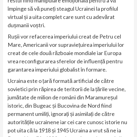
restul fiind manipulare emoțională pentru a vă
împinge să vă puneți steagul Ucrainei la profilul
virtual și a uita complet care sunt cu adevărat
dușmanii voștri.
Rușii vor refacerea imperiului creat de Petru cel
Mare, Americanii vor supraviețuirea imperiului lor
creat de cele două războaie mondiale iar Europa
vrea reconfigurarea sferelor de influență pentru
garantarea imperiului globalist în formare.
Ucraina este o țară formată artificial de către
sovietici prin răpirea de teritorii de la țările vecine,
jumătate de milion de români din Maramureșul
istoric, din Bugeac și Bucovina de Nord fiind
permanent umiliți, ignorați și asimilați de către
autoritățile ucrainene iar cei care cunosc istorie nu
pot uita că la 1918 și 1945 Ucraina a vrut să ne ia