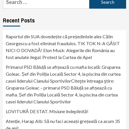
for:
Recent Posts
Raportul din SUA dovedește că președintele ales Călin
Georgescu a fost eliminat fraudulos. TIK TOK N-A GĂSIT
NICI O DOVADĂ! Elon Musk: Alegerile din România au
fost anulate ilegal. Protest la Curtea de Apel
Primarul PSD Băluță se afișează cu mafia locală: Gruparea
Goleac. Șef din Poliția Locală Sector 4, la piscina din curtea
casei liderului Clanului SportivilorCiteşte întreaga ştire:
Gruparea Goleac – primarul PSD Băluță se afișează cu
mafia. Șef din Poliția Locală Sector 4, la piscina din curtea
casei liderului Clanului Sportivilor
LOVITURĂ DE STAT. Misiune îndeplinită!
Atenție, Harap Alb: Să nu faci aceeași greșeală ca acum 35
de ani!