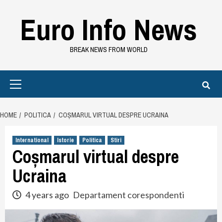
Skip
Euro Info News
to
content
BREAK NEWS FROM WORLD
Primary
Menu
HOME
POLITICA
COȘMARUL VIRTUAL DESPRE UCRAINA
International
Istorie
Politica
Stiri
Coșmarul virtual despre
Ucraina
4 years ago
Departament corespondenti