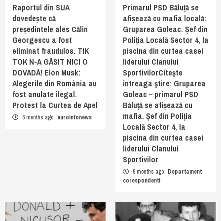
Raportul din SUA
Primarul PSD Băluță se
dovedește că
afișează cu mafia locală:
președintele ales Călin
Gruparea Goleac. Șef din
Georgescu a fost
Poliția Locală Sector 4, la
eliminat fraudulos. TIK
piscina din curtea casei
TOK N-A GĂSIT NICI O
liderului Clanului
DOVADĂ! Elon Musk:
SportivilorCiteşte
Alegerile din România au
întreaga ştire: Gruparea
fost anulate ilegal.
Goleac – primarul PSD
Protest la Curtea de Apel
Băluță se afișează cu
mafia. Șef din Poliția
6 months ago
euroinfonews
Locală Sector 4, la
piscina din curtea casei
liderului Clanului
Sportivilor
9 months ago
Departament
corespondenti