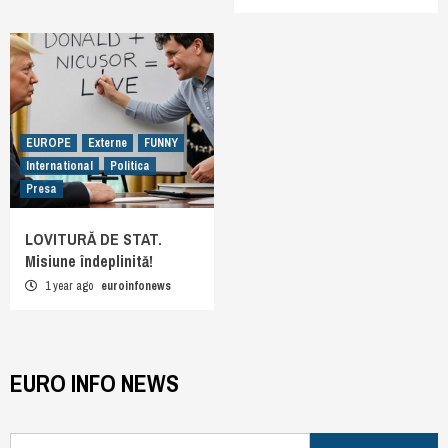
EUROPE
Externe
FUNNY
International
Politica
Presa
LOVITURĂ DE STAT.
Misiune îndeplinită!
1 year ago
euroinfonews
EURO INFO NEWS
Search