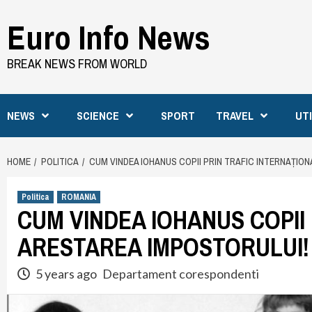
Skip
Euro Info News
to
content
BREAK NEWS FROM WORLD
NEWS
SCIENCE
SPORT
TRAVEL
UT
HOME
POLITICA
CUM VINDEA IOHANUS COPII PRIN TRAFIC INTERNAȚION
Politica
ROMANIA
CUM VINDEA IOHANUS COPII 
ARESTAREA IMPOSTORULUI!
5 years ago
Departament corespondenti