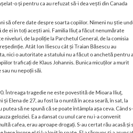
nșelat-o și pentru ca au refuzat să-i dea vești din Canada
 ani să ofere date despre soarta copiilor. Nimeni nu știe un
 de ei in toți acești ani. Familia Iliuț a făcut nenumărate
e niveluri, de la poliție la Parchetul General, de la comisia
eședinție. Atât Ion Iliescu cât și Traian Băsescu au
ta, nici o autoritate a statului nu a făcut o anchetă pentru 
iilor traficați de Klaus Johannis. Bunica micuților a murit
 sau nu nepoții săi.
90. Întreaga tragedie ne este povestită de Mioara Iliuț,
i și Elena de 27, au fost la o nuntă în acea seară, în sat, la
nu putea să ne spună că se poate întâmpla așa ceva. Când s-
cauza geloziei. Ea a dansat cu unul care nu i-a convenit
multă cafea, erau aproape drogați. S-au certat rău acasă și 
 bere înspre el și l-a lovit în spate. El a răspuns și a arunca