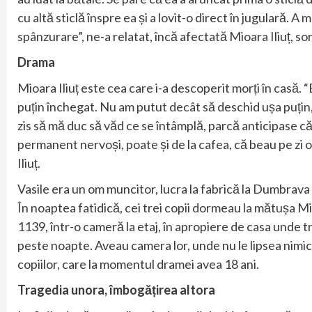
cu altă sticlă înspre ea și a lovit-o direct în jugulară. A
spânzurare”, ne-a relatat, încă afectată Mioara Iliuț, sor
Drama
Mioara Iliuț este cea care i-a descoperit morți în casă.
puțin închegat. Nu am putut decât să deschid ușa puțin, a
zis să mă duc să văd ce se întâmplă, parcă anticipase că
permanent nervoși, poate și de la cafea, că beau pe zi o
Iliuț.
Vasile era un om muncitor, lucra la fabrică la Dumbrava
În noaptea fatidică, cei trei copii dormeau la mătușa Mi
1139, într-o cameră la etaj, în apropiere de casa unde tr
peste noapte. Aveau camera lor, unde nu le lipsea nimic
copiilor, care la momentul dramei avea 18 ani.
Tragedia unora, îmbogățirea altora