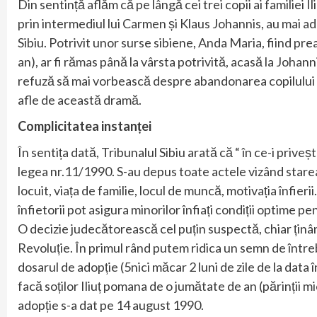
Din sentință aflăm că pe lângă cei trei copii ai familiei Il
prin intermediul lui Carmen și Klaus Johannis, au mai a
Sibiu. Potrivit unor surse sibiene, Anda Maria, fiind prea
an), ar fi rămas până la vârsta potrivită, acasă la Johan
refuză să mai vorbească despre abandonarea copilului s
afle de această dramă.
Complicitatea instanței
În sentița dată, Tribunalul Sibiu arată că “ în ce-i priveș
legea nr.11/1990. S-au depus toate actele vizând starea lo
locuit, viața de familie, locul de muncă, motivația înfier
înfietorii pot asigura minorilor înfiați condiții optime pe
O decizie judecătorească cel puțin suspectă, chiar ținâ
Revoluție. În primul rând putem ridica un semn de între
dosarul de adopție (5nici măcar 2 luni de zile de la data 
facă soților Iliuț pomana de o jumătate de an (părinții mi
adopție s-a dat pe 14 august 1990.