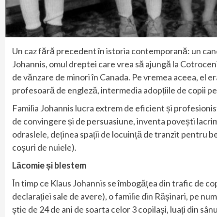
Un caz fără precedent în istoria contemporană: un candid
Johannis, omul dreptei care vrea să ajungă la Cotroceni î
de vănzare de minori în Canada. Pe vremea aceea, el era 
profesoară de engleză, intermedia adopțiile de copii pe
Familia Johannis lucra extrem de eficient și profesionis
de convingere și de persuasiune, inventa povești lacri
odraslele, deținea spații de locuință de tranzit pentru be
coșuri de nuiele).
Lăcomie și blestem
În timp ce Klaus Johannis se îmbogățea din trafic de copi
declarației sale de avere), o familie din Rășinari, pe num
știe de 24 de ani de soarta celor 3 copilași, luați din sân