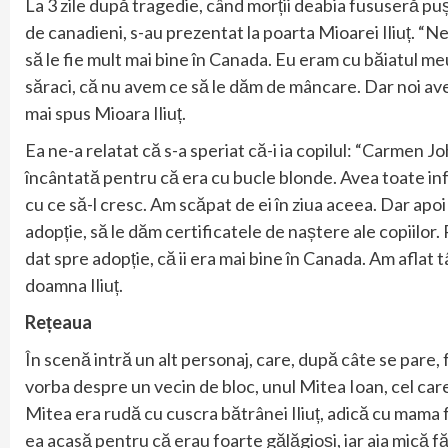
La 3 zile după tragedie, când morții deabia fususeră pu
de canadieni, s-au prezentat la poarta Mioarei Iliuț. “N
să le fie mult mai bine în Canada. Eu eram cu băiatul meu 
săraci, că nu avem ce să le dăm de mâncare. Dar noi avea
mai spus Mioara Iliuț.
Ea ne-a relatat că s-a speriat că-i ia copilul: “Carmen Joh
încântată pentru că era cu bucle blonde. Avea toate info
cu ce să-l cresc. Am scăpat de ei în ziua aceea. Dar apoi a
adopție, să le dăm certificatele de naștere ale copiilor. 
dat spre adopție, că ii era mai bine în Canada. Am aflat 
doamna Iliuț.
Rețeaua
În scenă intră un alt personaj, care, după câte se pare, 
vorba despre un vecin de bloc, unul Mitea Ioan, cel care
Mitea era rudă cu cuscra bătrânei Iliuț, adică cu mama f
ea acasă pentru că erau foarte gălăgioși, iar aia mică f