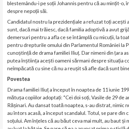
blestemându-i pe soții Johannis pentru că au mințit-o, î
despre nepoții săi.
Candidatul nostru la prezidențiale a refuzat toți acești
sunt, dacă mai trăiesc, dacă familia adoptivă a avut grijă
demersuri pentru a afla ce se întâmplă cu micuții, la toat
pentru drepturile omului din Parlamentul României la Pr
cunoștință de drama familiei Iliuț. Dar nimeni din țara as
putea înștiința acești oameni sărmani despre situația cop
neîmpăcată cu sine că nu a reușit să afle dacă sunt bine
Povestea
Drama familiei Iliuț a început în noaptea de 11 iunie 19
mătușa copiilor adoptați: “Cei doi soți, Vasile de 29 de an
Rășinari. Au dansat toată noaptea, s-au distrat, nimic 
au întors acasă, a început scandalul. Totul, se pare din 
soțului. Am înțeles că au băut ceva mai mult, au baut și 
au luat la bătaie. Se pare că ea a aruncat prima o sticlă de