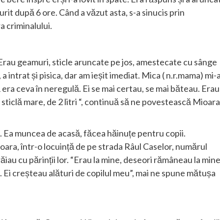
 murit după 6 ore. Când a văzut asta, s-a sinucis prin
a criminalului.
 “Erau geamuri, sticle aruncate pe jos, amestecate cu sânge
 intrat și pisica, dar am ieșit imediat. Mica ( n.r.mama) mi-
 era ceva în neregulă. Ei se mai certau, se mai băteau. Erau
 sticlă mare, de 2 litri “, continuă să ne povestească Mioara
 . Ea muncea de acasă, făcea hăinuțe pentru copii.
oara, într-o locuință de pe strada Râul Caselor, numărul
ăiau cu părinții lor. “Erau la mine, deseori rămâneau la min
. Ei creșteau alături de copilul meu”, mai ne spune mătușa