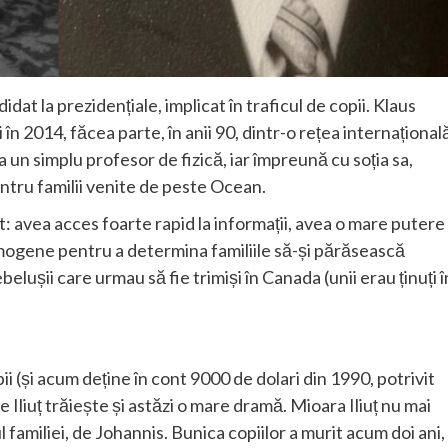
at la prezidențiale, implicat în traficul de copii. Klaus
n 2014, făcea parte, în anii 90, dintr-o rețea internațional
un simplu profesor de fizică, iar împreună cu soția sa,
ntru familii venite de peste Ocean.
t: avea acces foarte rapid la informații, avea o mare putere
mogene pentru a determina familiile să-și părăsească
belușii care urmau să fie trimiși în Canada (unii erau ținuți î
i (și acum deține în cont 9000 de dolari din 1990, potrivit
e Iliuț trăiește și astăzi o mare dramă. Mioara Iliuț nu mai
ul familiei, de Johannis. Bunica copiilor a murit acum doi ani,