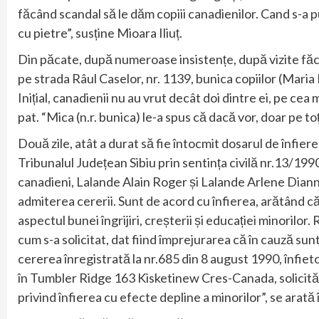
făcând scandal să le dăm copiii canadienilor. Cand s-a 
cu pietre”, susține Mioara Iliuț.
Din păcate, după numeroase insistențe, după vizite făcu
pe strada Râul Caselor, nr. 1139, bunica copiilor (Maria 
Inițial, canadienii nu au vrut decât doi dintre ei, pe cea
pat. “Mica (n.r. bunica) le-a spus că dacă vor, doar pe toț
Două zile, atât a durat să fie întocmit dosarul de înfiere 
Tribunalul Județean Sibiu prin sentința civilă nr.13/199
canadieni, Lalande Alain Roger și Lalande Arlene Dianne.
admiterea cererii. Sunt de acord cu înfierea, arătând că 
aspectul bunei îngrijiri, creșterii și educației minorilor
cum s-a solicitat, dat fiind împrejurarea că în cauză su
cererea înregistrată la nr.685 din 8 august 1990, înfiet
în Tumbler Ridge 163 Kisketinew Cres-Canada, solicită
privind înfierea cu efecte depline a minorilor”, se arată î