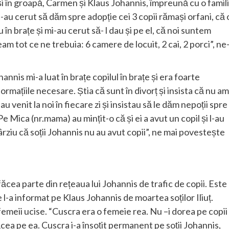
și în groapă, Carmen și Klaus Johannis, împreună cu o famil
e-au cerut să dăm spre adopție cei 3 copii rămași orfani, că 
în brațe și mi-au cerut să- l dau și pe el, că noi suntem
m tot ce ne trebuia: 6 camere de locuit, 2 cai, 2 porci”, ne
annis mi-a luat în brațe copilul în brațe și era foarte
rmațiile necesare. Știa că sunt în divorț și insista că nu am
u venit la noi în fiecare zi și insistau să le dăm nepoții spre
Pe Mica (nr.mama) au mințit-o că și ei a avut un copil și l-au
târziu că soții Johannis nu au avut copii”, ne mai povestește
făcea parte din rețeaua lui Johannis de trafic de copii. Este
 l-a informat pe Klaus Johannis de moartea soților Iliuț.
emeii ucise. “Cuscra era o femeie rea. Nu –i dorea pe copii 
ăcea pe ea. Cuscra i-a însoțit permanent pe soții Johannis,