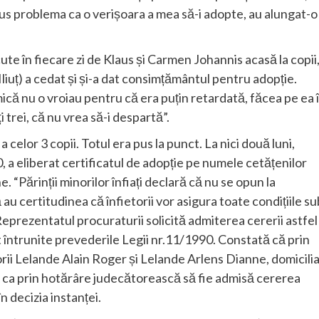
pus problema ca o verișoara a mea să-i adopte, au alungat-o
te în fiecare zi de Klaus și Carmen Johannis acasă la copii
Iliuț) a cedat și și-a dat consimțământul pentru adopție.
 mică nu o vroiau pentru că era puțin retardată, făcea pe ea 
i trei, că nu vrea să-i despartă”.
a celor 3 copii. Totul era pus la punct. La nici două luni,
0, a eliberat certificatul de adopție pe numele cetățenilor
 “Părinții minorilor înfiați declară că nu se opun la
au certitudinea că înfietorii vor asigura toate condițiile su
. Reprezentatul procuraturii solicită admiterea cererii astfel
nt întrunite prevederile Legii nr.11/1990. Constată că prin
orii Lelande Alain Roger și Lelande Arlens Dianne, domicilia
 ca prin hotărâre judecătorească să fie admisă cererea
n decizia instanței.