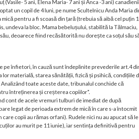
iuț (Vasile- 5 ani, Elena Maria- 7 ani și Anca -3 ani) canadienii
doptat un copil de 4 luni, pe nume Scultelnicu Anda Maria di
 mică pentru a fi scoasă din țară (trebuia să aibă cel puțin 1
nis, undeva la bloc. Mama bebelușului, stabilită la Tălmaciu,
ău, deoarece fiind recăsătorită nu dorește ca soțul său s
te pe înfietori, în cauză sunt îndeplinite prevederile art.4 di
r materială, starea sănătății, fizică și psihică, condițiile 
ii. Analizând toate aceste date, tribunalul conchide că
ntru întreținerea și creșterea copiilor”.
nd cont de acele vremuri tulburi de imediat de după
bare legat de perioada extrem de mică în care s-a întocmit
în care copii au rămas orfani). Rudele nici nu au apucat să le
cuților au murit pe 11 iunie), iar sentința definitivă pentru