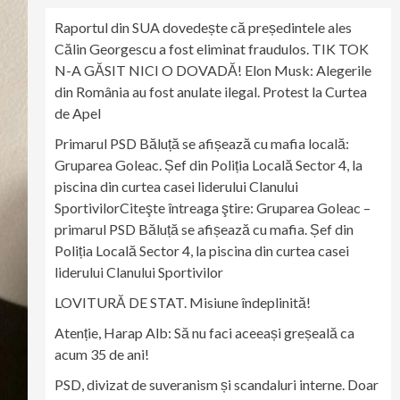
Raportul din SUA dovedește că președintele ales
Călin Georgescu a fost eliminat fraudulos. TIK TOK
N-A GĂSIT NICI O DOVADĂ! Elon Musk: Alegerile
din România au fost anulate ilegal. Protest la Curtea
de Apel
Primarul PSD Băluță se afișează cu mafia locală:
Gruparea Goleac. Șef din Poliția Locală Sector 4, la
piscina din curtea casei liderului Clanului
SportivilorCiteşte întreaga ştire: Gruparea Goleac –
primarul PSD Băluță se afișează cu mafia. Șef din
Poliția Locală Sector 4, la piscina din curtea casei
liderului Clanului Sportivilor
LOVITURĂ DE STAT. Misiune îndeplinită!
Atenție, Harap Alb: Să nu faci aceeași greșeală ca
acum 35 de ani!
PSD, divizat de suveranism și scandaluri interne. Doar