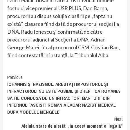
că în celălalt dosar în care a fost invocat numele
fostului vicepremier al USR PLUS, Dan Barna,
procurorii au dispus soluţia clasării pe „fapta nu
există”, clasarea fiind dată de procurorul secţiei I a
DNA, Radu Ionescu şi confirmată de către
procurorul adjunct al Secţiei I a DNA, Adrian
George Matei, fin al procurorul CSM, Cristian Ban,
fiind contestată în instanţă, la Tribunalul Alba.
Continue
Previous
IOHANNIS ȘI NAZISMUL. ARESTAȚI IMPOSTORUL ȘI
Reading
INFRACTORUL! NU ESTE POSIBIL ȘI DREPT CA ROMÂNIA
SĂ FIE CONDUSĂ DE UN INFRACTOR! MĂRTURII DIN
INFERNUL FASCIST! ROMÂNIA LAGĂR NAZIST MEDICAL
DUPĂ MODELUL MENGELE!
Next
Aleluia stare de alertă: „În acest moment e ilegală”