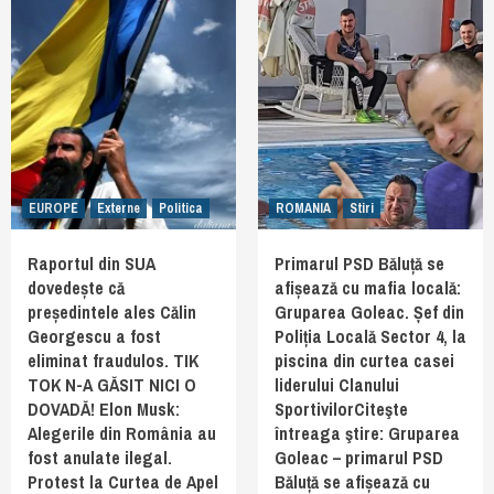
EUROPE
Externe
Politica
ROMANIA
Stiri
Raportul din SUA
Primarul PSD Băluță se
dovedește că
afișează cu mafia locală:
președintele ales Călin
Gruparea Goleac. Șef din
Georgescu a fost
Poliția Locală Sector 4, la
eliminat fraudulos. TIK
piscina din curtea casei
TOK N-A GĂSIT NICI O
liderului Clanului
DOVADĂ! Elon Musk:
SportivilorCiteşte
Alegerile din România au
întreaga ştire: Gruparea
fost anulate ilegal.
Goleac – primarul PSD
Protest la Curtea de Apel
Băluță se afișează cu