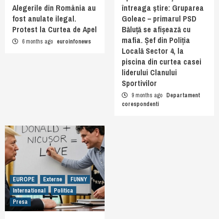
Alegerile din România au
întreaga ştire: Gruparea
fost anulate ilegal.
Goleac – primarul PSD
Protest la Curtea de Apel
Băluță se afișează cu
mafia. Șef din Poliția
6 months ago
euroinfonews
Locală Sector 4, la
piscina din curtea casei
liderului Clanului
Sportivilor
9 months ago
Departament
corespondenti
EUROPE
Externe
FUNNY
International
Politica
Presa