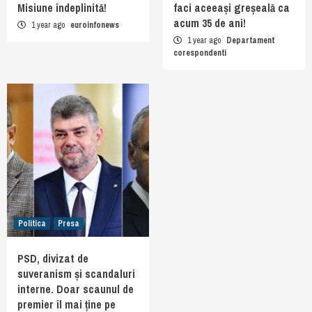
Misiune îndeplinită!
faci aceeași greșeală ca
acum 35 de ani!
1 year ago
euroinfonews
1 year ago
Departament
corespondenti
Politica
Presa
PSD, divizat de
suveranism și scandaluri
interne. Doar scaunul de
premier îl mai ține pe