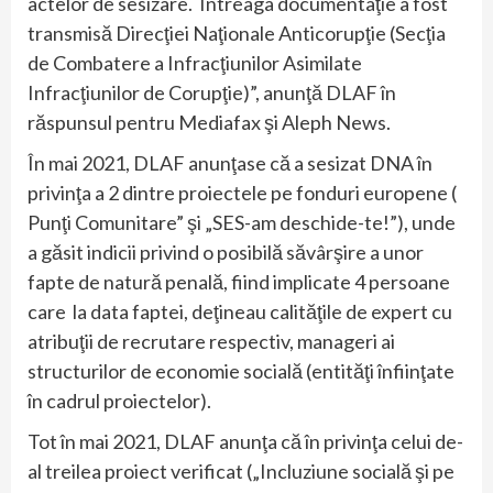
actelor de sesizare. Întreaga documentaţie a fost
transmisă Direcţiei Naţionale Anticorupţie (Secţia
de Combatere a Infracţiunilor Asimilate
Infracţiunilor de Corupţie)”, anunţă DLAF în
răspunsul pentru Mediafax şi Aleph News.
În mai 2021, DLAF anunţase că a sesizat DNA în
privinţa a 2 dintre proiectele pe fonduri europene (
Punţi Comunitare” şi „SES-am deschide-te!”), unde
a găsit indicii privind o posibilă săvârşire a unor
fapte de natură penală, fiind implicate 4 persoane
care la data faptei, deţineau calităţile de expert cu
atribuţii de recrutare respectiv, manageri ai
structurilor de economie socială (entităţi înfiinţate
în cadrul proiectelor).
Tot în mai 2021, DLAF anunţa că în privinţa celui de-
al treilea proiect verificat („Incluziune socială şi pe