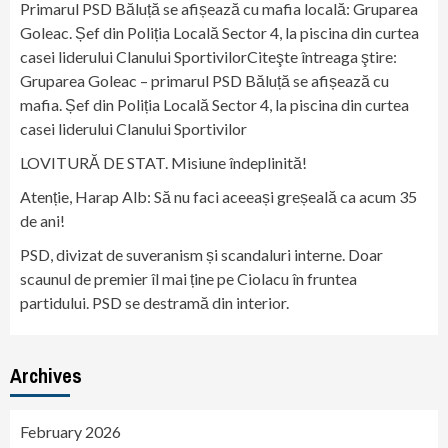
Primarul PSD Băluță se afișează cu mafia locală: Gruparea
Goleac. Șef din Poliția Locală Sector 4, la piscina din curtea
casei liderului Clanului SportivilorCiteşte întreaga ştire:
Gruparea Goleac – primarul PSD Băluță se afișează cu
mafia. Șef din Poliția Locală Sector 4, la piscina din curtea
casei liderului Clanului Sportivilor
LOVITURĂ DE STAT. Misiune îndeplinită!
Atenție, Harap Alb: Să nu faci aceeași greșeală ca acum 35
de ani!
PSD, divizat de suveranism și scandaluri interne. Doar
scaunul de premier îl mai ține pe Ciolacu în fruntea
partidului. PSD se destramă din interior.
Archives
February 2026