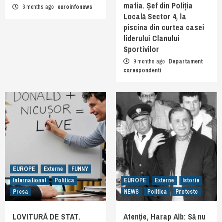
mafia. Șef din Poliția
6 months ago
euroinfonews
Locală Sector 4, la
piscina din curtea casei
liderului Clanului
Sportivilor
9 months ago
Departament
corespondenti
EUROPE
Externe
FUNNY
International
Politica
EUROPE
Externe
Istorie
Presa
NEWS
Politica
Proteste
LOVITURĂ DE STAT.
Atenție, Harap Alb: Să nu