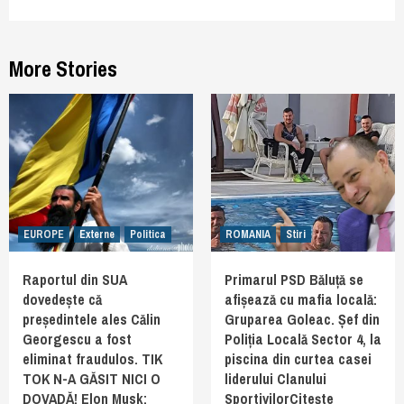
More Stories
EUROPE
Externe
Politica
ROMANIA
Stiri
Raportul din SUA
Primarul PSD Băluță se
dovedește că
afișează cu mafia locală:
președintele ales Călin
Gruparea Goleac. Șef din
Georgescu a fost
Poliția Locală Sector 4, la
eliminat fraudulos. TIK
piscina din curtea casei
TOK N-A GĂSIT NICI O
liderului Clanului
DOVADĂ! Elon Musk:
SportivilorCiteşte