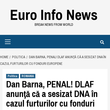
Skip
Euro Info News
to
content
BREAK NEWS FROM WORLD
Primary
Menu
HOME
POLITICA
DAN BARNA, PENAL! DLAF ANUNŢĂ CĂ A SESIZAT DNA ÎN
CAZUL FURTURILOR CU FONDURI EUROPENE
Politica
ROMANIA
Dan Barna, PENAL! DLAF
anunţă că a sesizat DNA în
cazul furturilor cu fonduri