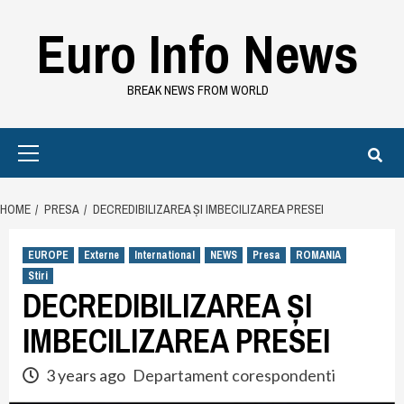
Skip
Euro Info News
to
content
BREAK NEWS FROM WORLD
Primary
Menu
HOME
PRESA
DECREDIBILIZAREA ȘI IMBECILIZAREA PRESEI
EUROPE
Externe
International
NEWS
Presa
ROMANIA
Stiri
DECREDIBILIZAREA ȘI
IMBECILIZAREA PRESEI
3 years ago
Departament corespondenti