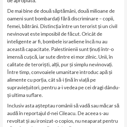
de apropiată.
De mai bine de două săptămâni, două milioane de
oameni sunt bombardați fără discriminare – copii,
femei, bătrâni. Distincția între un terorist și un civil
nevinovat este imposibil de făcut. Oricât de
inteligente ar fi, bombele israeliene încă nu au
această capacitate. Palestinienii sunt ținuți într-o
imensă cușcă, iar sute dintre ei mor zilnic. Unii, în
calitate de teroriști, alții, pur și simplu nevinovați.
Între timp, convoaiele umanitare introduc apă și
alimente cu porția, cât să-i țină în viață pe
supraviețuitori, pentru a-i vedea pe cei dragi dându-
și ultima suflare.
Inclusiv asta așteptau românii să vadă sau măcar să
audă în reportajul d-nei Cileacu. De aceea s-au
revoltat și au ironizat-o copios, nu neaparat pentru