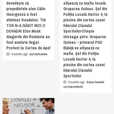
dovedește că
afișează cu mafia locală:
președintele ales Călin
Gruparea Goleac. Șef din
Georgescu a fost
Poliția Locală Sector 4, la
eliminat fraudulos. TIK
piscina din curtea casei
TOK N-A GĂSIT NICI O
liderului Clanului
DOVADĂ! Elon Musk:
SportivilorCiteşte
Alegerile din România au
întreaga ştire: Gruparea
fost anulate ilegal.
Goleac – primarul PSD
Protest la Curtea de Apel
Băluță se afișează cu
mafia. Șef din Poliția
6 months ago
euroinfonews
Locală Sector 4, la
piscina din curtea casei
liderului Clanului
Sportivilor
9 months ago
Departament
corespondenti