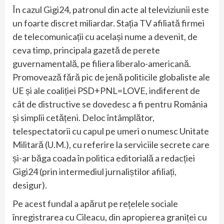
În cazul Gigi24, patronul din acte al televiziunii este
un foarte discret miliardar. Stația TV afiliată firmei
de telecomunicații cu același nume a devenit, de
ceva timp, principala gazetă de perete
guvernamentală, pe filiera liberalo-americană.
Promovează fără pic de jenă politicile globaliste ale
UE și ale coaliției PSD+PNL=LOVE, indiferent de
cât de distructive se dovedesc a fi pentru România
și simplii cetățeni. Deloc întâmplător,
telespectatorii cu capul pe umeri o numesc Unitate
Militară (U.M.), cu referire la serviciile secrete care
și-ar băga coada în politica editorială a redacției
Gigi24 (prin intermediul jurnaliștilor afiliați,
desigur).
Pe acest fundal a apărut pe rețelele sociale
înregistrarea cu Cileacu, din apropierea graniței cu