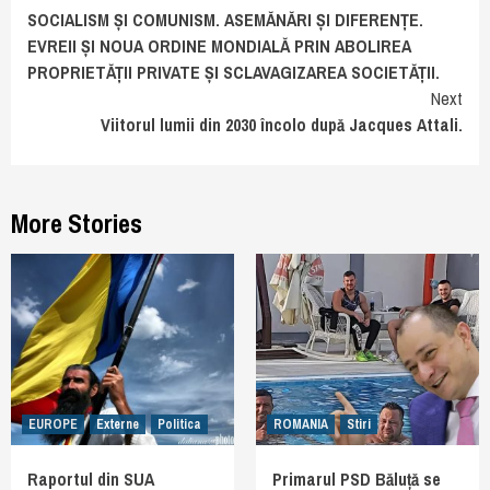
SOCIALISM ȘI COMUNISM. ASEMĂNĂRI ȘI DIFERENȚE.
Reading
EVREII ȘI NOUA ORDINE MONDIALĂ PRIN ABOLIREA
PROPRIETĂȚII PRIVATE ȘI SCLAVAGIZAREA SOCIETĂȚII.
Next
Viitorul lumii din 2030 încolo după Jacques Attali.
More Stories
EUROPE
Externe
Politica
ROMANIA
Stiri
Raportul din SUA
Primarul PSD Băluță se