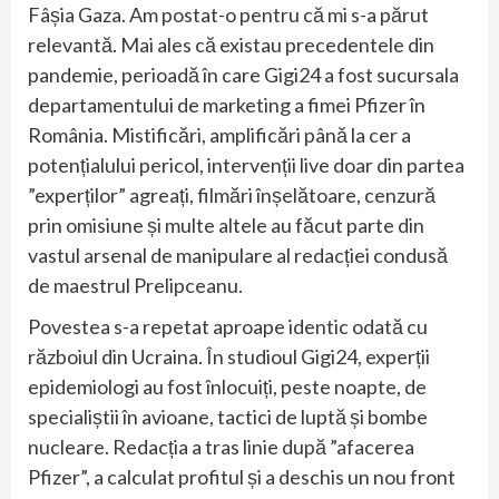
Fâșia Gaza. Am postat-o pentru că mi s-a părut
relevantă. Mai ales că existau precedentele din
pandemie, perioadă în care Gigi24 a fost sucursala
departamentului de marketing a fimei Pfizer în
România. Mistificări, amplificări până la cer a
potențialului pericol, intervenții live doar din partea
”experților” agreați, filmări înșelătoare, cenzură
prin omisiune și multe altele au făcut parte din
vastul arsenal de manipulare al redacției condusă
de maestrul Prelipceanu.
Povestea s-a repetat aproape identic odată cu
războiul din Ucraina. În studioul Gigi24, experții
epidemiologi au fost înlocuiți, peste noapte, de
specialiștii în avioane, tactici de luptă și bombe
nucleare. Redacția a tras linie după ”afacerea
Pfizer”, a calculat profitul și a deschis un nou front