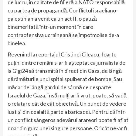
de lucru, în calitate de filieră a NATO responsabilă
cu partea de propagandă. Conflictul israeliano-
palestinian a venit ca un act II, o pauză
binemeritată într-un moment în care
contraofensiva ucraineană se împotmolise de-a
binelea.
Revenind la reportajul Cristinei Cileacu, foarte
puțini dintre români s-ar fi așteptat ca jurnalista de
la Gigi24 să transmită în direct din Gaza, de lângă
dărâmăturile unui spital spulberat de bombe. Sau
măcar de lângă gardul de sârmă ce desparte
Israelul de Gaza. Însă mulți ar fi vrut, poate, să vadă
o relatare cât de cât obiectivă. Un punct de vedere
luat și din cealaltă parte a baricadei. Pentru că într-
un conflict sângeros adevărul arareori poate fi aflat
doar din gura unei singure persoane. Oricât ne-ar fi