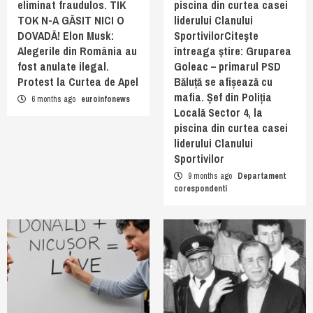
eliminat fraudulos. TIK
piscina din curtea casei
TOK N-A GĂSIT NICI O
liderului Clanului
DOVADĂ! Elon Musk:
SportivilorCiteşte
Alegerile din România au
întreaga ştire: Gruparea
fost anulate ilegal.
Goleac – primarul PSD
Protest la Curtea de Apel
Băluță se afișează cu
mafia. Șef din Poliția
6 months ago
euroinfonews
Locală Sector 4, la
piscina din curtea casei
liderului Clanului
Sportivilor
9 months ago
Departament
corespondenti