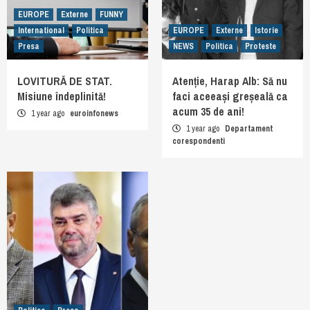
EUROPE
Externe
FUNNY
International
Politica
EUROPE
Externe
Istorie
Presa
NEWS
Politica
Proteste
LOVITURĂ DE STAT.
Atenție, Harap Alb: Să nu
Misiune îndeplinită!
faci aceeași greșeală ca
acum 35 de ani!
1 year ago
euroinfonews
1 year ago
Departament
corespondenti