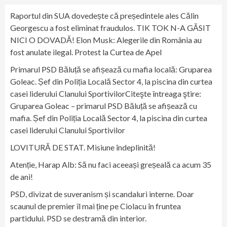
Raportul din SUA dovedește că președintele ales Călin
Georgescu a fost eliminat fraudulos. TIK TOK N-A GĂSIT
NICI O DOVADĂ! Elon Musk: Alegerile din România au
fost anulate ilegal. Protest la Curtea de Apel
Primarul PSD Băluță se afișează cu mafia locală: Gruparea
Goleac. Șef din Poliția Locală Sector 4, la piscina din curtea
casei liderului Clanului SportivilorCiteşte întreaga ştire:
Gruparea Goleac – primarul PSD Băluță se afișează cu
mafia. Șef din Poliția Locală Sector 4, la piscina din curtea
casei liderului Clanului Sportivilor
LOVITURĂ DE STAT. Misiune îndeplinită!
Atenție, Harap Alb: Să nu faci aceeași greșeală ca acum 35
de ani!
PSD, divizat de suveranism și scandaluri interne. Doar
scaunul de premier îl mai ține pe Ciolacu în fruntea
partidului. PSD se destramă din interior.