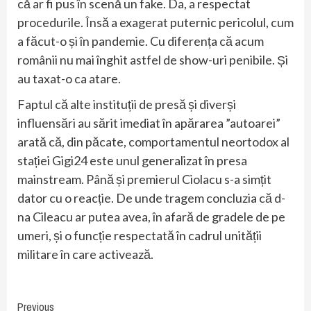
că ar fi pus în scenă un fake. Da, a respectat
procedurile. Însă a exagerat puternic pericolul, cum
a făcut-o și în pandemie. Cu diferența că acum
românii nu mai înghit astfel de show-uri penibile. Și
au taxat-o ca atare.
Faptul că alte instituții de presă și diverși
influensări au sărit imediat în apărarea ”autoarei”
arată că, din păcate, comportamentul neortodox al
stației Gigi24 este unul generalizat în presa
mainstream. Până și premierul Ciolacu s-a simțit
dator cu o reacție. De unde tragem concluzia că d-
na Cileacu ar putea avea, în afară de gradele de pe
umeri, și o funcție respectată în cadrul unității
militare în care activează.
Continue
Previous