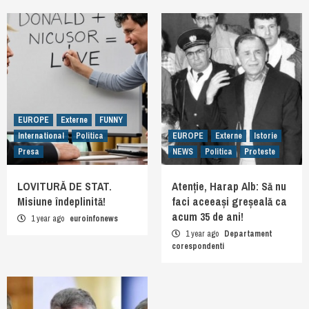
EUROPE
Externe
FUNNY
International
Politica
EUROPE
Externe
Istorie
Presa
NEWS
Politica
Proteste
LOVITURĂ DE STAT.
Atenție, Harap Alb: Să nu
Misiune îndeplinită!
faci aceeași greșeală ca
acum 35 de ani!
1 year ago
euroinfonews
1 year ago
Departament
corespondenti