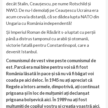
decât Stalin, Ceaușescu, pe nume Rotschild și
NWO. De nu-l demolați pe Ceaușescu Ucraina era
acum ceva la distanță, că se dădea lupta NATO din
Ungaria cu România independentă!
Și Imperiul Roman de Răsărit s-a luptat cu perșii
până a distrus tamponul cu arabii și otomanii,
victorie fatală pentru Constantinopol, care a
devenit Istanbul.
Comunismul de vest vine peste comunismul de
est. Parcă era mai bine pentru voi să fi fost
România lăsată în pace și să nu vă fi băgat voi
coada pe aici deloc. În 1945 nu ați apreciat că
Regele a întors armele, dimpotrivă, ați continuat
prigoana și în loc de mulțumiri ați declanșat
prigoana bolșevică aici. În 1989 nu ați fost
mulțumiți de copilul vostru și creația voastră aici,