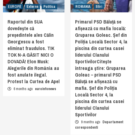
EUROPE
Externe
Politica
ROMANIA
Stiri
Raportul din SUA
Primarul PSD Băluță se
dovedește că
afișează cu mafia locală:
președintele ales Călin
Gruparea Goleac. Șef din
Georgescu a fost
Poliția Locală Sector 4, la
eliminat fraudulos. TIK
piscina din curtea casei
TOK N-A GĂSIT NICI O
liderului Clanului
DOVADĂ! Elon Musk:
SportivilorCiteşte
Alegerile din România au
întreaga ştire: Gruparea
fost anulate ilegal.
Goleac – primarul PSD
Protest la Curtea de Apel
Băluță se afișează cu
mafia. Șef din Poliția
6 months ago
euroinfonews
Locală Sector 4, la
piscina din curtea casei
liderului Clanului
Sportivilor
9 months ago
Departament
corespondenti