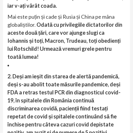
iar v-ați vârât coada.
Mai este puțin și cade și Rusia și China pe mâna
globaliștilor.
Odată cu privilegiile dictatorilor din
aceste două țări, care vor ajunge slugi ca
Iohannis și toți, Macron, Trudeau, toți obedienți
lui Rotschild! Urmează vremuri grele pentru
toată lumea!
*
2. Deși am ieșit din starea de alertă pandemică,
deși s-au abolit toate măsurile pandemice, deși
FDA a retras testul PCR din diagnosticul covid-
19, în spitalele din România continuă
discriminarea covidă, pacienții fiind testați
repetat de covid și spitalele continuând să fie
închise pentru câteva cazuri covid depistate
pozitiv, am auzit și de numere de 5 pozitivi