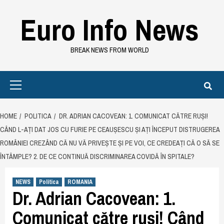
Skip
Euro Info News
to
content
BREAK NEWS FROM WORLD
Primary
Menu
HOME
POLITICA
DR. ADRIAN CACOVEAN: 1. COMUNICAT CĂTRE RUȘI!
CÂND L-AȚI DAT JOS CU FURIE PE CEAUȘESCU ȘI AȚI ÎNCEPUT DISTRUGEREA
ROMÂNIEI CREZÂND CĂ NU VĂ PRIVEȘTE ȘI PE VOI, CE CREDEAȚI CĂ O SĂ SE
ÎNTÂMPLE? 2. DE CE CONTINUĂ DISCRIMINAREA COVIDĂ ÎN SPITALE?
NEWS
Politica
ROMANIA
Dr. Adrian Cacovean: 1.
Comunicat către ruși! Când