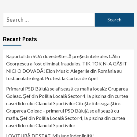
Search
for:
Recent Posts
Raportul din SUA dovedește că președintele ales Călin
Georgescu a fost eliminat fraudulos. TIK TOK N-A GĂSIT
NICI O DOVADĂ! Elon Musk: Alegerile din România au
fost anulate ilegal. Protest la Curtea de Apel
Primarul PSD Băluță se afișează cu mafia locală: Gruparea
Goleac. Șef din Poliția Locală Sector 4, la piscina din curtea
casei liderului Clanului SportivilorCiteşte întreaga ştire:
Gruparea Goleac – primarul PSD Băluță se afișează cu
mafia. Șef din Poliția Locală Sector 4, la piscina din curtea
casei liderului Clanului Sportivilor
LOVITURĂ DE STAT. Misiune îndeplinită!