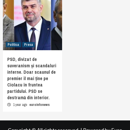
Politica
Presa
PSD, divizat de
suveranism și scandaluri
interne. Doar scaunul de
premier îl mai ține pe
Ciolacu în fruntea
partidului. PSD se
destramă din interior.
1 year ago
euroinfonews
Copyright © All rights reserved.
|
Powered by
Euro