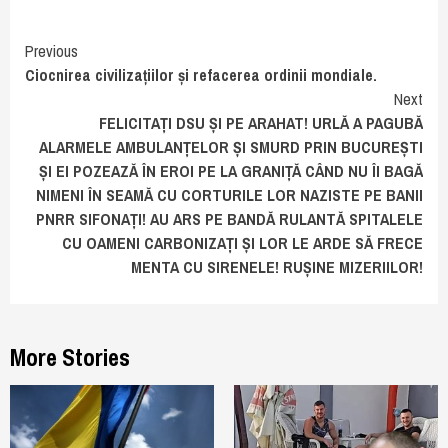
Continue
Previous
Ciocnirea civilizațiilor și refacerea ordinii mondiale.
Reading
Next
FELICITAȚI DSU ȘI PE ARAHAT! URLĂ A PAGUBĂ
ALARMELE AMBULANȚELOR ȘI SMURD PRIN BUCUREȘTI
ȘI EI POZEAZĂ ÎN EROI PE LA GRANIȚĂ CÂND NU ÎI BAGĂ
NIMENI ÎN SEAMĂ CU CORTURILE LOR NAZISTE PE BANII
PNRR SIFONAȚI! AU ARS PE BANDĂ RULANTĂ SPITALELE
CU OAMENI CARBONIZAȚI ȘI LOR LE ARDE SĂ FRECE
MENTA CU SIRENELE! RUȘINE MIZERIILOR!
More Stories