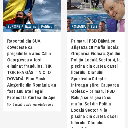
EUROPE
Externe
Politica
ROMANIA
Stiri
Raportul din SUA
Primarul PSD Băluță se
dovedește că
afișează cu mafia locală:
președintele ales Călin
Gruparea Goleac. Șef din
Georgescu a fost
Poliția Locală Sector 4, la
eliminat fraudulos. TIK
piscina din curtea casei
TOK N-A GĂSIT NICI O
liderului Clanului
DOVADĂ! Elon Musk:
SportivilorCiteşte
Alegerile din România au
întreaga ştire: Gruparea
fost anulate ilegal.
Goleac – primarul PSD
Protest la Curtea de Apel
Băluță se afișează cu
mafia. Șef din Poliția
6 months ago
euroinfonews
Locală Sector 4, la
piscina din curtea casei
liderului Clanului