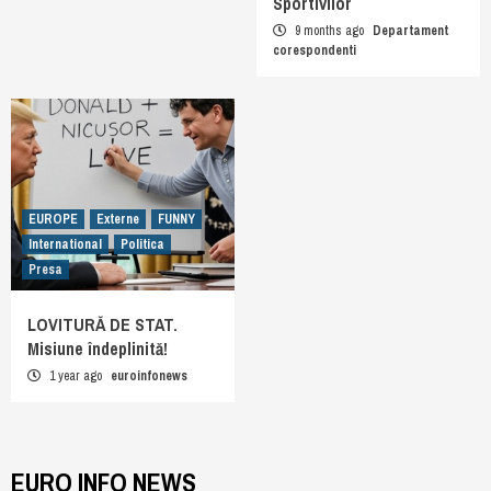
Sportivilor
9 months ago
Departament
corespondenti
EUROPE
Externe
FUNNY
International
Politica
Presa
LOVITURĂ DE STAT.
Misiune îndeplinită!
1 year ago
euroinfonews
EURO INFO NEWS