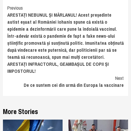
Continue
Previous
ARESTAȚI NEBUNUL ȘI MÂRLANUL! Acest președinte
Reading
autist eșuat al României Iohanis spune că există o
epidemie a dezinformării care pune la îndoială vaccinul.
Într-adevăr există o pandemie de fapt a fake news-ului
științific promovată și susținută politic. Imunitatea obținută
după vindecare este puternică, dar politicienii par să se
teamă să recunoască, spun mai mulți cercetători.
ARESTAȚI INFRACTORUL, GEAMBAȘUL DE COPII ȘI
IMPOSTORUL!
Next
De ce suntem cei din urmă din Europa la vaccinare
More Stories