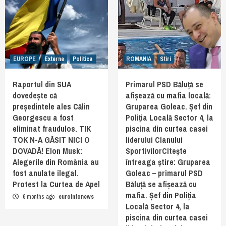
EUROPE
Externe
Politica
ROMANIA
Stiri
Raportul din SUA
Primarul PSD Băluță se
dovedește că
afișează cu mafia locală:
președintele ales Călin
Gruparea Goleac. Șef din
Georgescu a fost
Poliția Locală Sector 4, la
eliminat fraudulos. TIK
piscina din curtea casei
TOK N-A GĂSIT NICI O
liderului Clanului
DOVADĂ! Elon Musk:
SportivilorCiteşte
Alegerile din România au
întreaga ştire: Gruparea
fost anulate ilegal.
Goleac – primarul PSD
Protest la Curtea de Apel
Băluță se afișează cu
mafia. Șef din Poliția
6 months ago
euroinfonews
Locală Sector 4, la
piscina din curtea casei