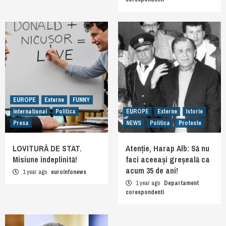
EUROPE
Externe
FUNNY
International
Politica
EUROPE
Externe
Istorie
Presa
NEWS
Politica
Proteste
LOVITURĂ DE STAT.
Atenție, Harap Alb: Să nu
Misiune îndeplinită!
faci aceeași greșeală ca
acum 35 de ani!
1 year ago
euroinfonews
1 year ago
Departament
corespondenti