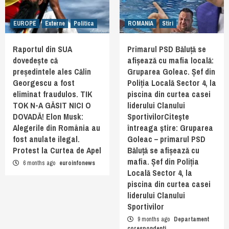
EUROPE
Externe
Politica
ROMANIA
Stiri
Raportul din SUA
Primarul PSD Băluță se
dovedește că
afișează cu mafia locală:
președintele ales Călin
Gruparea Goleac. Șef din
Georgescu a fost
Poliția Locală Sector 4, la
eliminat fraudulos. TIK
piscina din curtea casei
TOK N-A GĂSIT NICI O
liderului Clanului
DOVADĂ! Elon Musk:
SportivilorCiteşte
Alegerile din România au
întreaga ştire: Gruparea
fost anulate ilegal.
Goleac – primarul PSD
Protest la Curtea de Apel
Băluță se afișează cu
mafia. Șef din Poliția
6 months ago
euroinfonews
Locală Sector 4, la
piscina din curtea casei
liderului Clanului
Sportivilor
9 months ago
Departament
corespondenti