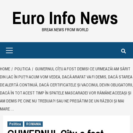
Skip
Euro Info News
to
content
BREAK NEWS FROM WORLD
Primary
Menu
HOME
POLITICA
GUWERNUL CÎȚU A FOST DEMIS! CE URMEAZĂ! AM SĂRIT
DIN LAC ÎN PUȚ?! ACUM VOM VEDEA, DACĂ ARAFAT VA FI DEMIS, DACĂ STAREA
DE ALERTĂ CONTINUĂ, DACĂ CERTIFICATELE ȘI VACCINUL DEVIN OBLIGATORII,
DACĂ ÎN TOT ACEST TIMP ÎN SPATELE MASCARADEI VOR RĂMÂNE ACEEAȘI ȘI
AM DEMIS PE CINE NU TREBUIA?! SAU NE PREGĂTIM DE UN RĂZBOI ȘI MAI
MARE …
Politica
ROMANIA