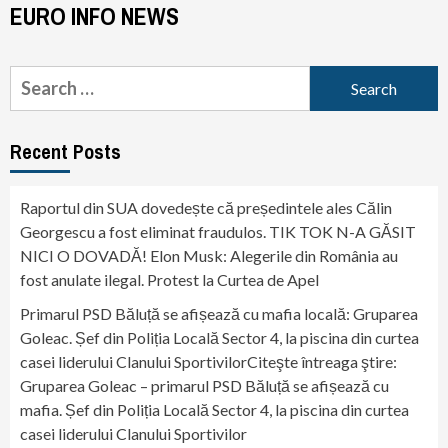
EURO INFO NEWS
Search
for:
Recent Posts
Raportul din SUA dovedește că președintele ales Călin
Georgescu a fost eliminat fraudulos. TIK TOK N-A GĂSIT
NICI O DOVADĂ! Elon Musk: Alegerile din România au
fost anulate ilegal. Protest la Curtea de Apel
Primarul PSD Băluță se afișează cu mafia locală: Gruparea
Goleac. Șef din Poliția Locală Sector 4, la piscina din curtea
casei liderului Clanului SportivilorCiteşte întreaga ştire:
Gruparea Goleac – primarul PSD Băluță se afișează cu
mafia. Șef din Poliția Locală Sector 4, la piscina din curtea
casei liderului Clanului Sportivilor