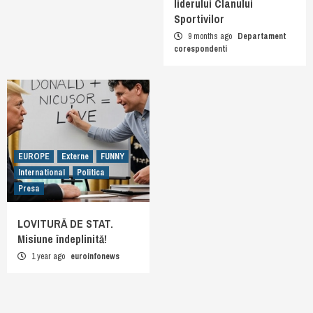
liderului Clanului
Sportivilor
9 months ago
Departament
corespondenti
EUROPE
Externe
FUNNY
International
Politica
Presa
LOVITURĂ DE STAT.
Misiune îndeplinită!
1 year ago
euroinfonews