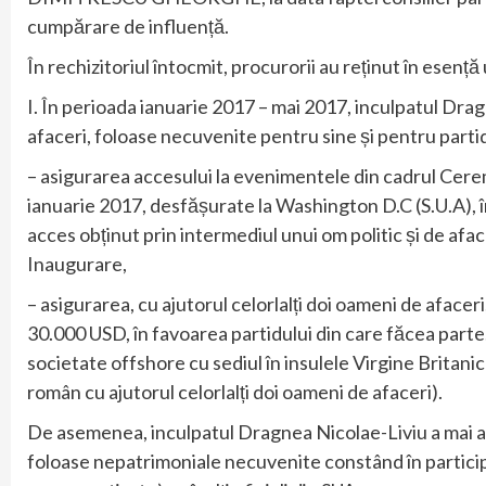
cumpărare de influență.
În rechizitoriul întocmit, procurorii au reținut în esenț
I. În perioada ianuarie 2017 – mai 2017, inculpatul Dragn
afaceri, foloase necuvenite pentru sine și pentru parti
– asigurarea accesului la evenimentele din cadrul Cerem
ianuarie 2017, desfășurate la Washington D.C (S.U.A), î
acces obținut prin intermediul unui om politic și de afa
Inaugurare,
– asigurarea, cu ajutorul celorlalți doi oameni de afaceri
30.000 USD, în favoarea partidului din care făcea parte. B
societate offshore cu sediul în insulele Virgine Britani
român cu ajutorul celorlalți doi oameni de afaceri).
De asemenea, inculpatul Dragnea Nicolae-Liviu a mai a
foloase nepatrimoniale necuvenite constând în participare