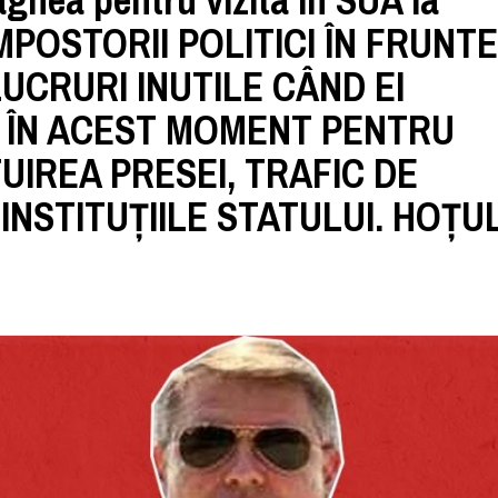
agnea pentru vizita în SUA la
 IMPOSTORII POLITICI ÎN FRUNTE
UCRURI INUTILE CÂND EI
E ÎN ACEST MOMENT PENTRU
UIREA PRESEI, TRAFIC DE
INSTITUȚIILE STATULUI. HOȚU