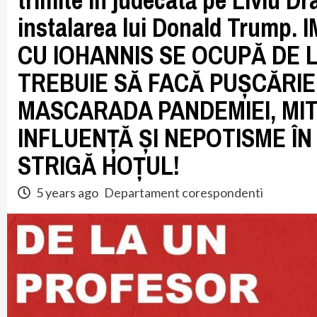
trimite în judecată pe Liviu Dr
instalarea lui Donald Trump.
CU IOHANNIS SE OCUPĂ DE L
TREBUIE SĂ FACĂ PUȘCĂRI
MASCARADA PANDEMIEI, MIT
INFLUENȚĂ ȘI NEPOTISME ÎN 
STRIGĂ HOȚUL!
5 years ago
Departament corespondenti