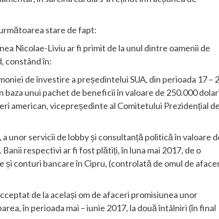
ă următoarea stare de fapt:
ea Nicolae-Liviu ar fi primit de la unul dintre oamenii de
d, constând în:
oniei de învestire a președintelui SUA, din perioada 17 – 
n baza unui pachet de beneficii în valoare de 250.000 dolari
ceri american, vicepreședinte al Comitetului Prezidențial d
, a unor servicii de lobby și consultanță politică în valoare d
anii respectivi ar fi fost plătiți, în luna mai 2017, de o
ce și conturi bancare în Cipru, (controlată de omul de afacer
cceptat de la același om de afaceri promisiunea unor
a, în perioada mai – iunie 2017, la două întâlniri (în final