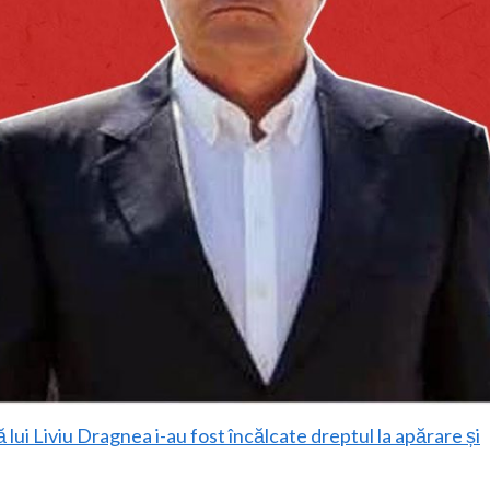
ă lui Liviu Dragnea i-au fost încălcate dreptul la apărare și