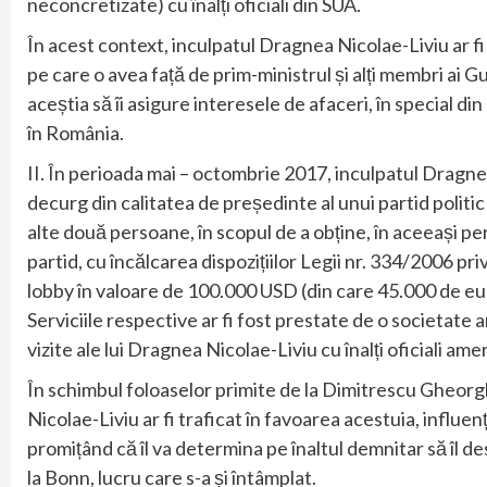
neconcretizate) cu înalți oficiali din SUA.
În acest context, inculpatul Dragnea Nicolae-Liviu ar fi
pe care o avea față de prim-ministrul și alți membri ai 
aceștia să îi asigure interesele de afaceri, în special din
în România.
II. În perioada mai – octombrie 2017, inculpatul Dragnea 
decurg din calitatea de președinte al unui partid polit
alte două persoane, în scopul de a obține, în aceeași p
partid, cu încălcarea dispozițiilor Legii nr. 334/2006 pri
lobby în valoare de 100.000 USD (din care 45.000 de eur
Serviciile respective ar fi fost prestate de o societate
vizite ale lui Dragnea Nicolae-Liviu cu înalți oficiali amer
În schimbul foloaselor primite de la Dimitrescu Gheorgh
Nicolae-Liviu ar fi traficat în favoarea acestuia, influe
promițând că îl va determina pe înaltul demnitar să îl 
la Bonn, lucru care s-a și întâmplat.