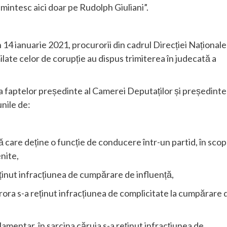
 amintesc aici doar pe Rudolph Giuliani”.
 14 ianuarie 2021, procurorii din cadrul Direcției Naționale
ilate celor de corupție au dispus trimiterea în judecată a
ta faptelor președinte al Camerei Deputaților și președinte 
unile de:
nă care deține o funcție de conducere într-un partid, în scop
nite,
reținut infracțiunea de cumpărare de influență,
ărora s-a reținut infracțiunea de complicitate la cumpărare 
ntar, în sarcina căruia s-a reținut infracțiunea de