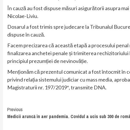
În cauză au fost dispuse măsuri asigurătorii asupra mai
Nicolae-Liviu.
Dosarul a fost trimis spre judecare la Tribunalul Bucur
dispuse în cauză.
Facem precizarea că această etapă a procesului penal
finalizarea anchetei penale și trimiterea rechizitoriului
principiul prezumției de nevinovăție.
Menționăm că prezentul comunicat a fost întocmit în con
privind relația sistemului judiciar cu mass media, aproba
Magistraturii nr. 197/2019″, transmite DNA.
Continue
Previous
Medicii aruncă în aer pandemia. Covidul a ucis sub 300 de rom
Reading