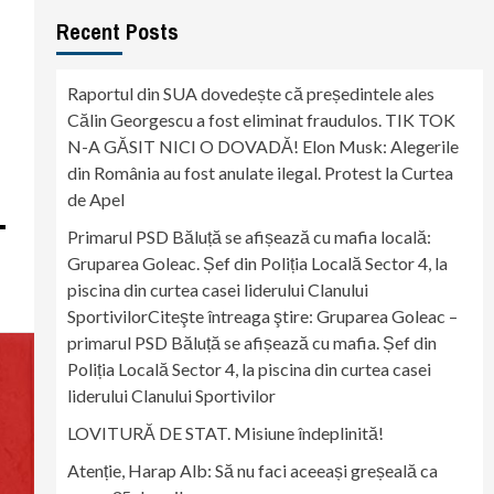
Recent Posts
Raportul din SUA dovedește că președintele ales
Călin Georgescu a fost eliminat fraudulos. TIK TOK
N-A GĂSIT NICI O DOVADĂ! Elon Musk: Alegerile
din România au fost anulate ilegal. Protest la Curtea
L
de Apel
Primarul PSD Băluță se afișează cu mafia locală:
Gruparea Goleac. Șef din Poliția Locală Sector 4, la
piscina din curtea casei liderului Clanului
SportivilorCiteşte întreaga ştire: Gruparea Goleac –
primarul PSD Băluță se afișează cu mafia. Șef din
Poliția Locală Sector 4, la piscina din curtea casei
liderului Clanului Sportivilor
LOVITURĂ DE STAT. Misiune îndeplinită!
Atenție, Harap Alb: Să nu faci aceeași greșeală ca