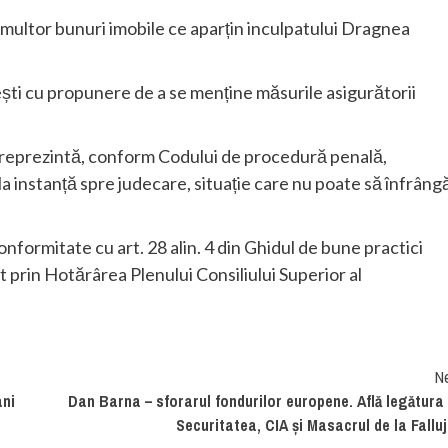
 multor bunuri imobile ce aparțin inculpatului Dragnea
ești cu propunere de a se menține măsurile asigurătorii
 reprezintă, conform Codului de procedură penală,
 la instanță spre judecare, situație care nu poate să înfrâng
formitate cu art. 28 alin. 4 din Ghidul de bune practici
t prin Hotărârea Plenului Consiliului Superior al
N
âni
Dan Barna – sforarul fondurilor europene. Află legătura
Securitatea, CIA și Masacrul de la Fallu