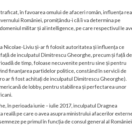
 traficat, în favoarea omului de afaceri român, influența rea
Guvernului României, promițându-i că îi va determina pe
 domeniul militar și al intelligence, pe care respectivul le a
Nicolae-Liviu și-ar fi folosit autoritatea și influența ce
ic față de inculpatul Dimitrescu Gheorghe, precum și față de
erioadă de timp, foloase necuvenite pentru sine și pentru
vind finanțarea partidelor politice, constând în servicii de
o ar fi fost achitați de inculpatul Dimitrescu Gheorghe).
 americană de lobby, pentru stabilirea și perfectarea unor
icani.
e, în perioada iunie – iulie 2017, inculpatul Dragnea
nța reală pe care o avea asupra ministrului afacerilor extern
desemneze pe primul în funcția de consul general al României