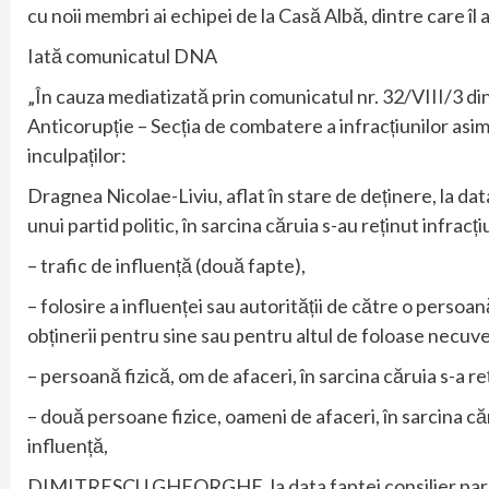
cu noii membri ai echipei de la Casă Albă, dintre care îl
Iată comunicatul DNA
„În cauza mediatizată prin comunicatul nr. 32/VIII/3 din
Anticorupție – Secția de combatere a infracțiunilor asim
inculpaților:
Dragnea Nicolae-Liviu, aflat în stare de deținere, la da
unui partid politic, în sarcina căruia s-au reținut infracți
– trafic de influență (două fapte),
– folosire a influenței sau autorității de către o persoa
obținerii pentru sine sau pentru altul de foloase necuve
– persoană fizică, om de afaceri, în sarcina căruia s-a 
– două persoane fizice, oameni de afaceri, în sarcina c
influență,
DIMITRESCU GHEORGHE, la data faptei consilier parlame