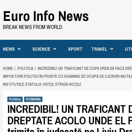
Skip
Euro Info News
to
content
BREAK NEWS FROM WORLD
NEWS
SCIENCE
SPORT
TRAVEL
UT
HOME
POLITICA
INCREDIBIL! UN TRAFICANT DE COPII VREA SĂ FACĂ DR
IMPOSTORII POLITICI ÎN FRUNTE CU IOHANNIS SE OCUPĂ DE LUCRURI INUTI
INSTITUȚIILE STATULUI. HOȚUL STRIGĂ HOȚUL!
Politica
ROMANIA
INCREDIBIL! UN TRAFICANT 
DREPTATE ACOLO UNDE EL F