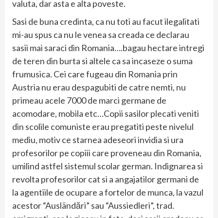
valuta, dar asta e alta poveste.
Sasi de buna credinta, ca nu toti au facut ilegalitati
mi-au spus ca nu le venea sa creada ce declarau
sasii mai saraci din Romania….bagau hectare intregi
de teren din burta si altele ca sa incaseze o suma
frumusica. Cei care fugeau din Romania prin
Austria nu erau despagubiti de catre nemti, nu
primeau acele 7000 de marci germane de
acomodare, mobila etc…Copii sasilor plecati veniti
din scolile comuniste erau pregatiti peste nivelul
mediu, motiv ce starnea adeseori invidia si ura
profesorilor pe copiii care proveneau din Romania,
umilind astfel sistemul scolar german. Indignarea si
revolta profesorilor cat si a angajatilor germani de
la agentiile de ocupare a fortelor de munca, la vazul
acestor “Ausländări” sau “Aussiedleri”, trad.