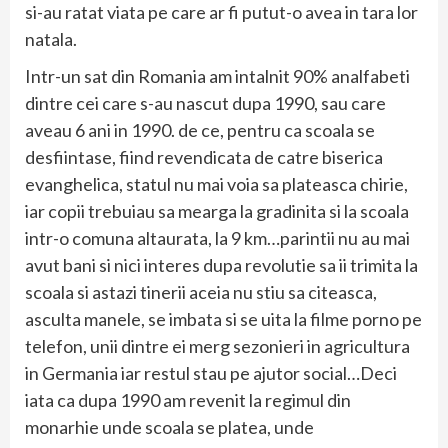
si-au ratat viata pe care ar fi putut-o avea in tara lor
natala.
Intr-un sat din Romania am intalnit 90% analfabeti
dintre cei care s-au nascut dupa 1990, sau care
aveau 6 ani in 1990. de ce, pentru ca scoala se
desfiintase, fiind revendicata de catre biserica
evanghelica, statul nu mai voia sa plateasca chirie,
iar copii trebuiau sa mearga la gradinita si la scoala
intr-o comuna altaurata, la 9 km…parintii nu au mai
avut bani si nici interes dupa revolutie sa ii trimita la
scoala si astazi tinerii aceia nu stiu sa citeasca,
asculta manele, se imbata si se uita la filme porno pe
telefon, unii dintre ei merg sezonieri in agricultura
in Germania iar restul stau pe ajutor social…Deci
iata ca dupa 1990 am revenit la regimul din
monarhie unde scoala se platea, unde