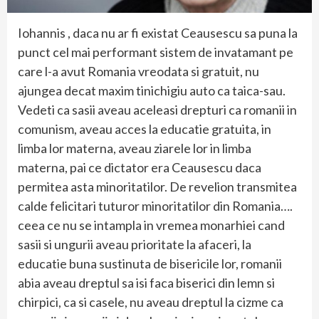
Iohannis , daca nu ar fi existat Ceausescu sa puna la
punct cel mai performant sistem de invatamant pe
care l-a avut Romania vreodata si gratuit, nu
ajungea decat maxim tinichigiu auto ca taica-sau.
Vedeti ca sasii aveau aceleasi drepturi ca romanii in
comunism, aveau acces la educatie gratuita, in
limba lor materna, aveau ziarele lor in limba
materna, pai ce dictator era Ceausescu daca
permitea asta minoritatilor. De revelion transmitea
calde felicitari tuturor minoritatilor din Romania….
ceea ce nu se intampla in vremea monarhiei cand
sasii si ungurii aveau prioritate la afaceri, la
educatie buna sustinuta de bisericile lor, romanii
abia aveau dreptul sa isi faca biserici din lemn si
chirpici, ca si casele, nu aveau dreptul la cizme ca