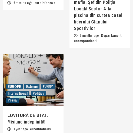
mafia. Șef din Poliția
6 months ago
euroinfonews
Locală Sector 4, la
piscina din curtea casei
liderului Clanului
Sportivilor
9 months ago
Departament
corespondenti
EUROPE
Externe
FUNNY
International
Politica
Presa
LOVITURĂ DE STAT.
Misiune îndeplinită!
1 year ago
euroinfonews