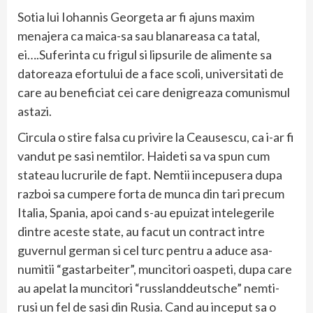
Sotia lui Iohannis Georgeta ar fi ajuns maxim
menajera ca maica-sa sau blanareasa ca tatal,
ei….Suferinta cu frigul si lipsurile de alimente sa
datoreaza efortului de a face scoli, universitati de
care au beneficiat cei care denigreaza comunismul
astazi.
Circula o stire falsa cu privire la Ceausescu, ca i-ar fi
vandut pe sasi nemtilor. Haideti sa va spun cum
stateau lucrurile de fapt. Nemtii incepusera dupa
razboi sa cumpere forta de munca din tari precum
Italia, Spania, apoi cand s-au epuizat intelegerile
dintre aceste state, au facut un contract intre
guvernul german si cel turc pentru a aduce asa-
numitii “gastarbeiter”, muncitori oaspeti, dupa care
au apelat la muncitori “russlanddeutsche” nemti-
rusi un fel de sasi din Rusia. Cand au inceput sa o