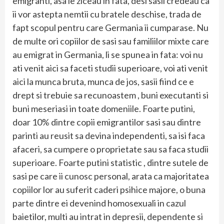
emigranti, asa le ziceau in fata, desi sasii credeau ca
ii vor astepta nemtii cu bratele deschise, trada de
fapt scopul pentru care Germania ii cumparase. Nu
de multe ori copiilor de sasi sau familiilor mixte care
au emigrat in Germania, li se spunea in fata: voi nu
ati venit aici sa faceti studii superioare, voi ati venit
aici la munca bruta, munca de jos, sasii fiind ce e
drept si trebuie sa recunoastem , buni executanti si
buni meseriasi in toate domeniile. Foarte putini,
doar 10% dintre copii emigrantilor sasi sau dintre
parinti au reusit sa devina independenti, sa isi faca
afaceri, sa cumpere o proprietate sau sa faca studii
superioare. Foarte putini statistic , dintre sutele de
sasi pe care ii cunosc personal, arata ca majoritatea
copiilor lor au suferit caderi psihice majore, o buna
parte dintre ei devenind homosexuali in cazul
baietilor, multi au intrat in depresii, dependente si