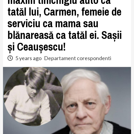
maxim tinichigiu auto ca
tatăl lui, Carmen, femeie de
serviciu ca mama sau
blănareasă ca tatăl ei. Sașii
și Ceaușescu!
5 years ago
Departament corespondenti