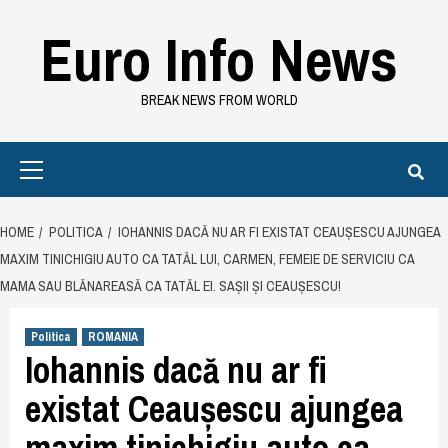
Skip
Euro Info News
to
content
BREAK NEWS FROM WORLD
Primary
Menu
HOME
POLITICA
IOHANNIS DACĂ NU AR FI EXISTAT CEAUȘESCU AJUNGEA
MAXIM TINICHIGIU AUTO CA TATĂL LUI, CARMEN, FEMEIE DE SERVICIU CA
MAMA SAU BLĂNAREASĂ CA TATĂL EI. SAȘII ȘI CEAUȘESCU!
Politica
ROMANIA
Iohannis dacă nu ar fi
existat Ceaușescu ajungea