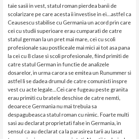
taie sasii in vest, statul roman pierdea banii de
scolarizare pe care acesta ii investise in ei…astfel ca
Ceausescu stabilise cu Germania un acord prin care
cei cu studii superioare erau cumparati de catre
statul german la un pret mai mare, cei cu scoli
profesionale sau postliceale mai mici ai tot asa pana
la cei cu 8 clase si scoli profesionale, fiind primiti de
catre statul German in functie de analizele
dosarelor, in urma carora se emitea un Runummer si
astfel li se dadea drumul de catre comunisti inspre
vest cu acte legale…Cei care fugeau peste granita
erau primiti cu bratele deschise de catre nemti,
deoarece Germania nu mai trebuia sa
despagubeasca statul roman cu nimic. Foarte multi
sasi au declarat proprietati false in Germania, in
sensul ca au declarat ca la parasirea tarii au lasat