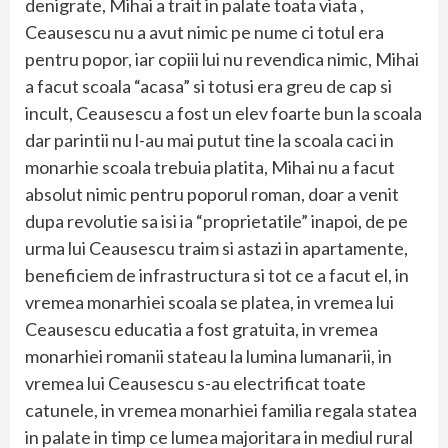
denigrate, Mihai a trait in palate toata viata ,
Ceausescu nu a avut nimic pe nume ci totul era
pentru popor, iar copiii lui nu revendica nimic, Mihai
a facut scoala “acasa” si totusi era greu de cap si
incult, Ceausescu a fost un elev foarte bun la scoala
dar parintii nu l-au mai putut tine la scoala caci in
monarhie scoala trebuia platita, Mihai nu a facut
absolut nimic pentru poporul roman, doar a venit
dupa revolutie sa isi ia “proprietatile” inapoi, de pe
urma lui Ceausescu traim si astazi in apartamente,
beneficiem de infrastructura si tot ce a facut el, in
vremea monarhiei scoala se platea, in vremea lui
Ceausescu educatia a fost gratuita, in vremea
monarhiei romanii stateau la lumina lumanarii, in
vremea lui Ceausescu s-au electrificat toate
catunele, in vremea monarhiei familia regala statea
in palate in timp ce lumea majoritara in mediul rural