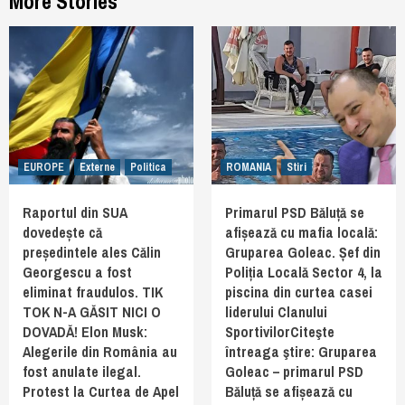
More Stories
EUROPE
Externe
Politica
ROMANIA
Stiri
Raportul din SUA
Primarul PSD Băluță se
dovedește că
afișează cu mafia locală:
președintele ales Călin
Gruparea Goleac. Șef din
Georgescu a fost
Poliția Locală Sector 4, la
eliminat fraudulos. TIK
piscina din curtea casei
TOK N-A GĂSIT NICI O
liderului Clanului
DOVADĂ! Elon Musk:
SportivilorCiteşte
Alegerile din România au
întreaga ştire: Gruparea
fost anulate ilegal.
Goleac – primarul PSD
Protest la Curtea de Apel
Băluță se afișează cu