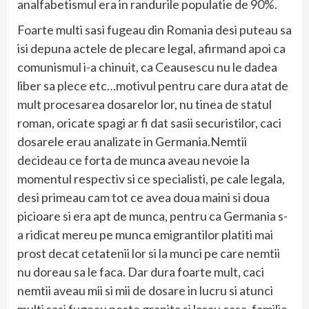
analfabetismul era in randurile populatie de 90%.
Foarte multi sasi fugeau din Romania desi puteau sa
isi depuna actele de plecare legal, afirmand apoi ca
comunismul i-a chinuit, ca Ceausescu nu le dadea
liber sa plece etc…motivul pentru care dura atat de
mult procesarea dosarelor lor, nu tinea de statul
roman, oricate spagi ar fi dat sasii securistilor, caci
dosarele erau analizate in Germania.Nemtii
decideau ce forta de munca aveau nevoie la
momentul respectiv si ce specialisti, pe cale legala,
desi primeau cam tot ce avea doua maini si doua
picioare si era apt de munca, pentru ca Germania s-
a ridicat mereu pe munca emigrantilor platiti mai
prost decat cetatenii lor si la munci pe care nemtii
nu doreau sa le faca. Dar dura foarte mult, caci
nemtii aveau mii si mii de dosare in lucru si atunci