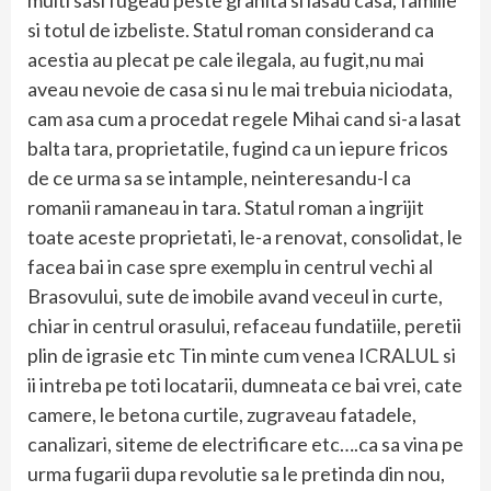
multi sasi fugeau peste granita si lasau casa, familie
si totul de izbeliste. Statul roman considerand ca
acestia au plecat pe cale ilegala, au fugit,nu mai
aveau nevoie de casa si nu le mai trebuia niciodata,
cam asa cum a procedat regele Mihai cand si-a lasat
balta tara, proprietatile, fugind ca un iepure fricos
de ce urma sa se intample, neinteresandu-l ca
romanii ramaneau in tara. Statul roman a ingrijit
toate aceste proprietati, le-a renovat, consolidat, le
facea bai in case spre exemplu in centrul vechi al
Brasovului, sute de imobile avand veceul in curte,
chiar in centrul orasului, refaceau fundatiile, peretii
plin de igrasie etc Tin minte cum venea ICRALUL si
ii intreba pe toti locatarii, dumneata ce bai vrei, cate
camere, le betona curtile, zugraveau fatadele,
canalizari, siteme de electrificare etc….ca sa vina pe
urma fugarii dupa revolutie sa le pretinda din nou,