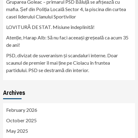
Gruparea Goleac – primarul PSD Băluță se afișează cu
mafia. Șef din Poliția Locală Sector 4, la piscina din curtea
casei liderului Clanului Sportivilor
LOVITURĂ DE STAT. Misiune îndeplinită!
Atenție, Harap Alb: Să nu faci aceeași greșeală ca acum 35
de ani!
PSD, divizat de suveranism și scandaluri interne. Doar
scaunul de premier îl mai ține pe Ciolacu în fruntea
partidului. PSD se destramă din interior.
Archives
February 2026
October 2025
May 2025