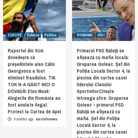
EUROPE
Externe
Politica
ROMANIA
Stiri
Raportul din SUA
Primarul PSD Băluță se
dovedește că
afișează cu mafia locală:
președintele ales Călin
Gruparea Goleac. Șef din
Georgescu a fost
Poliția Locală Sector 4, la
eliminat fraudulos. TIK
piscina din curtea casei
TOK N-A GĂSIT NICI O
liderului Clanului
DOVADĂ! Elon Musk:
SportivilorCiteşte
Alegerile din România au
întreaga ştire: Gruparea
fost anulate ilegal.
Goleac – primarul PSD
Protest la Curtea de Apel
Băluță se afișează cu
mafia. Șef din Poliția
6 months ago
euroinfonews
Locală Sector 4, la
piscina din curtea casei