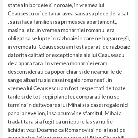
statea in bordeie si noroaie, in vremea lui
Ceausescu orice tanar avea sansa sa plece de la sat
, sa isi faca familie si sa primeasca apartament,,
masina, etc. in vremea monarhiei romanul era
obligat sa se lupte in razboaie in care ne bagau regii,
in vremea lui Ceausescu am fost aparati de razboaie
datorita calitatilor exceptionale ale lui Ceausescu
de a apara tara. In vremea monarhiei eram
desconsiderati ca popor chiar si de neamurile de
sange albastru ale casei regale romanesti, in
vremea lui Ceausescu am fost respectati de toate
tarile si de toti regii planetei, comparatiile nu se
termina in defavoarea lui Mihai si a casei regale nici
pana la revelion, insa acum vine sfarsitul, Mihai a
tradat tara si a fugit ca un iepure las sa nu fie
lichidat vezi Doamne ca Romanovii si ne-a lasat pe