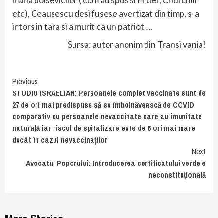
mana bolsevicilor ( cum au spus si Hitler, Churchill
etc), Ceausescu desi fusese avertizat din timp, s-a
intors in tara si a murit ca un patriot….
Sursa: autor anonim din Transilvania!
Continue
Previous
STUDIU ISRAELIAN: Persoanele complet vaccinate sunt de
Reading
27 de ori mai predispuse să se îmbolnăvească de COVID
comparativ cu persoanele nevaccinate care au imunitate
naturală iar riscul de spitalizare este de 8 ori mai mare
decât în cazul nevaccinaților
Next
Avocatul Poporului: Introducerea certificatului verde e
neconstituțională