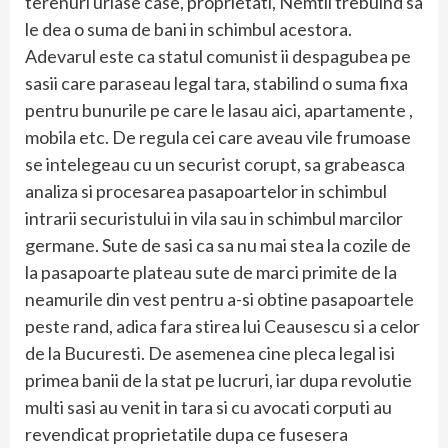
terenuri uriase case, proprietati, Nemtii trebuind sa
le dea o suma de bani in schimbul acestora.
Adevarul este ca statul comunist ii despagubea pe
sasii care paraseau legal tara, stabilind o suma fixa
pentru bunurile pe care le lasau aici, apartamente ,
mobila etc. De regula cei care aveau vile frumoase
se intelegeau cu un securist corupt, sa grabeasca
analiza si procesarea pasapoartelor in schimbul
intrarii securistului in vila sau in schimbul marcilor
germane. Sute de sasi ca sa nu mai stea la cozile de
la pasapoarte plateau sute de marci primite de la
neamurile din vest pentru a-si obtine pasapoartele
peste rand, adica fara stirea lui Ceausescu si a celor
de la Bucuresti. De asemenea cine pleca legal isi
primea banii de la stat pe lucruri, iar dupa revolutie
multi sasi au venit in tara si cu avocati corputi au
revendicat proprietatile dupa ce fusesera