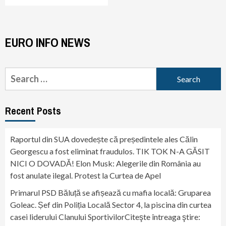
EURO INFO NEWS
Search
for:
Recent Posts
Raportul din SUA dovedește că președintele ales Călin
Georgescu a fost eliminat fraudulos. TIK TOK N-A GĂSIT
NICI O DOVADĂ! Elon Musk: Alegerile din România au
fost anulate ilegal. Protest la Curtea de Apel
Primarul PSD Băluță se afișează cu mafia locală: Gruparea
Goleac. Șef din Poliția Locală Sector 4, la piscina din curtea
casei liderului Clanului SportivilorCiteşte întreaga ştire: