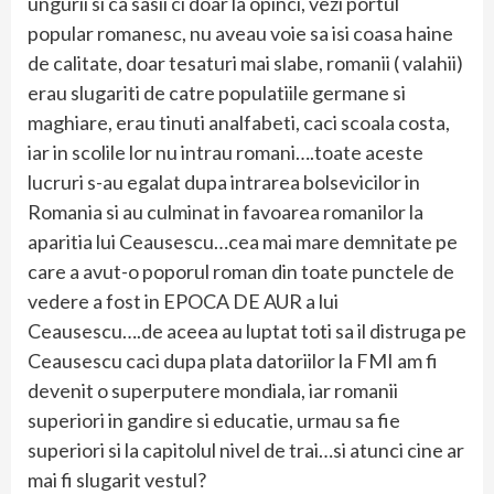
ungurii si ca sasii ci doar la opinci, vezi portul
popular romanesc, nu aveau voie sa isi coasa haine
de calitate, doar tesaturi mai slabe, romanii ( valahii)
erau slugariti de catre populatiile germane si
maghiare, erau tinuti analfabeti, caci scoala costa,
iar in scolile lor nu intrau romani….toate aceste
lucruri s-au egalat dupa intrarea bolsevicilor in
Romania si au culminat in favoarea romanilor la
aparitia lui Ceausescu…cea mai mare demnitate pe
care a avut-o poporul roman din toate punctele de
vedere a fost in EPOCA DE AUR a lui
Ceausescu….de aceea au luptat toti sa il distruga pe
Ceausescu caci dupa plata datoriilor la FMI am fi
devenit o superputere mondiala, iar romanii
superiori in gandire si educatie, urmau sa fie
superiori si la capitolul nivel de trai…si atunci cine ar
mai fi slugarit vestul?