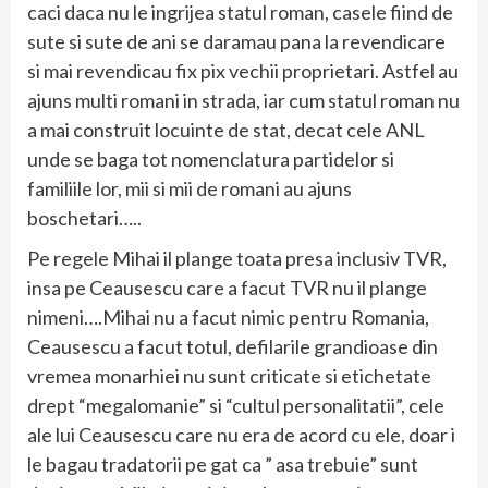
caci daca nu le ingrijea statul roman, casele fiind de
sute si sute de ani se daramau pana la revendicare
si mai revendicau fix pix vechii proprietari. Astfel au
ajuns multi romani in strada, iar cum statul roman nu
a mai construit locuinte de stat, decat cele ANL
unde se baga tot nomenclatura partidelor si
familiile lor, mii si mii de romani au ajuns
boschetari…..
Pe regele Mihai il plange toata presa inclusiv TVR,
insa pe Ceausescu care a facut TVR nu il plange
nimeni….Mihai nu a facut nimic pentru Romania,
Ceausescu a facut totul, defilarile grandioase din
vremea monarhiei nu sunt criticate si etichetate
drept “megalomanie” si “cultul personalitatii”, cele
ale lui Ceausescu care nu era de acord cu ele, doar i
le bagau tradatorii pe gat ca ” asa trebuie” sunt