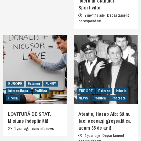
liderului Clanului
Sportivilor
9 months ago
Departament
corespondenti
EUROPE
Externe
FUNNY
International
Politica
EUROPE
Externe
Istorie
Presa
NEWS
Politica
Proteste
LOVITURĂ DE STAT.
Atenție, Harap Alb: Să nu
Misiune îndeplinită!
faci aceeași greșeală ca
acum 35 de ani!
1 year ago
euroinfonews
1 year ago
Departament