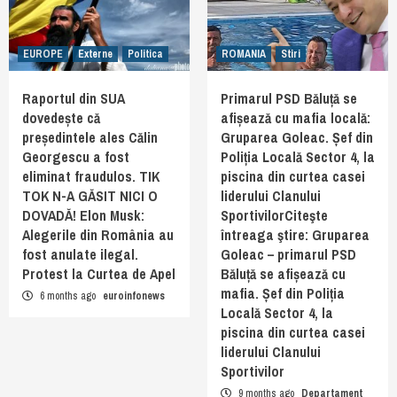
EUROPE
Externe
Politica
ROMANIA
Stiri
Raportul din SUA
Primarul PSD Băluță se
dovedește că
afișează cu mafia locală:
președintele ales Călin
Gruparea Goleac. Șef din
Georgescu a fost
Poliția Locală Sector 4, la
eliminat fraudulos. TIK
piscina din curtea casei
TOK N-A GĂSIT NICI O
liderului Clanului
DOVADĂ! Elon Musk:
SportivilorCiteşte
Alegerile din România au
întreaga ştire: Gruparea
fost anulate ilegal.
Goleac – primarul PSD
Protest la Curtea de Apel
Băluță se afișează cu
mafia. Șef din Poliția
6 months ago
euroinfonews
Locală Sector 4, la
piscina din curtea casei
liderului Clanului
Sportivilor
9 months ago
Departament