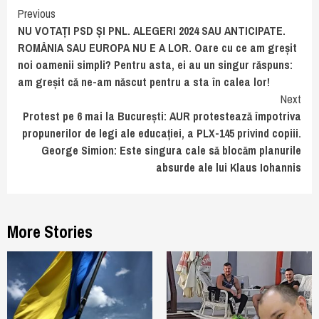
Continue
Previous
NU VOTAȚI PSD ȘI PNL. ALEGERI 2024 SAU ANTICIPATE.
Reading
ROMÂNIA SAU EUROPA NU E A LOR. Oare cu ce am greșit
noi oamenii simpli? Pentru asta, ei au un singur răspuns:
am greșit că ne-am născut pentru a sta în calea lor!
Next
Protest pe 6 mai la București: AUR protestează împotriva
propunerilor de legi ale educației, a PLX-145 privind copiii.
George Simion: Este singura cale să blocăm planurile
absurde ale lui Klaus Iohannis
More Stories