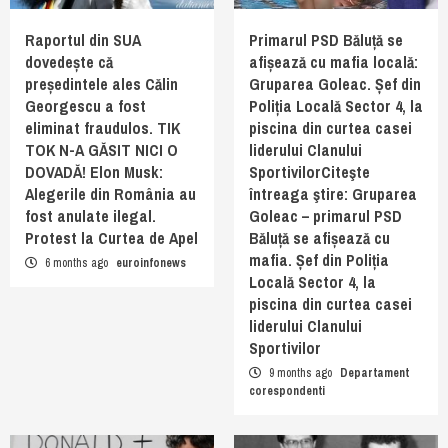
Raportul din SUA
Primarul PSD Băluță se
dovedește că
afișează cu mafia locală:
președintele ales Călin
Gruparea Goleac. Șef din
Georgescu a fost
Poliția Locală Sector 4, la
eliminat fraudulos. TIK
piscina din curtea casei
TOK N-A GĂSIT NICI O
liderului Clanului
DOVADĂ! Elon Musk:
SportivilorCiteşte
Alegerile din România au
întreaga ştire: Gruparea
fost anulate ilegal.
Goleac – primarul PSD
Protest la Curtea de Apel
Băluță se afișează cu
mafia. Șef din Poliția
6 months ago
euroinfonews
Locală Sector 4, la
piscina din curtea casei
liderului Clanului
Sportivilor
9 months ago
Departament
corespondenti