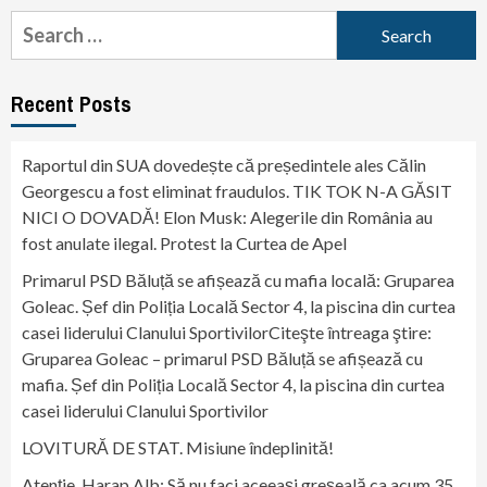
Search
for:
Recent Posts
Raportul din SUA dovedește că președintele ales Călin
Georgescu a fost eliminat fraudulos. TIK TOK N-A GĂSIT
NICI O DOVADĂ! Elon Musk: Alegerile din România au
fost anulate ilegal. Protest la Curtea de Apel
Primarul PSD Băluță se afișează cu mafia locală: Gruparea
Goleac. Șef din Poliția Locală Sector 4, la piscina din curtea
casei liderului Clanului SportivilorCiteşte întreaga ştire:
Gruparea Goleac – primarul PSD Băluță se afișează cu
mafia. Șef din Poliția Locală Sector 4, la piscina din curtea
casei liderului Clanului Sportivilor
LOVITURĂ DE STAT. Misiune îndeplinită!
Atenție, Harap Alb: Să nu faci aceeași greșeală ca acum 35