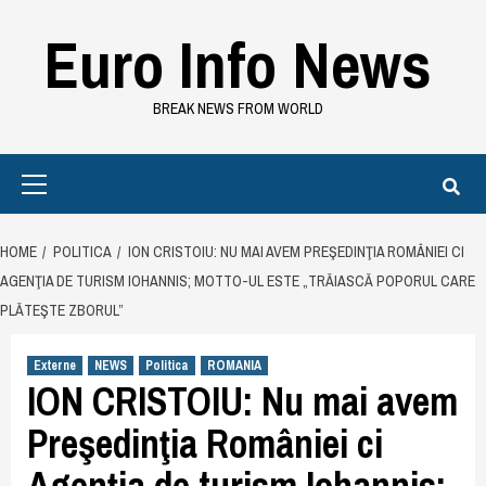
Skip
Euro Info News
to
content
BREAK NEWS FROM WORLD
Primary
Menu
HOME
POLITICA
ION CRISTOIU: NU MAI AVEM PREŞEDINŢIA ROMÂNIEI CI
AGENŢIA DE TURISM IOHANNIS; MOTTO-UL ESTE „TRĂIASCĂ POPORUL CARE
PLĂTEŞTE ZBORUL”
Externe
NEWS
Politica
ROMANIA
ION CRISTOIU: Nu mai avem
Preşedinţia României ci