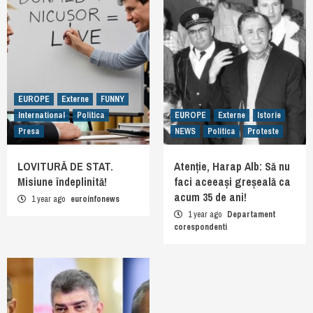
EUROPE
Externe
FUNNY
International
Politica
EUROPE
Externe
Istorie
Presa
NEWS
Politica
Proteste
LOVITURĂ DE STAT.
Atenție, Harap Alb: Să nu
Misiune îndeplinită!
faci aceeași greșeală ca
acum 35 de ani!
1 year ago
euroinfonews
1 year ago
Departament
corespondenti