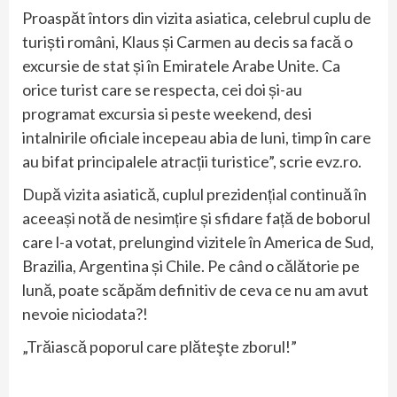
Proaspăt întors din vizita asiatica, celebrul cuplu de
turiști români, Klaus și Carmen au decis sa facă o
excursie de stat și în Emiratele Arabe Unite. Ca
orice turist care se respecta, cei doi și-au
programat excursia si peste weekend, desi
intalnirile oficiale incepeau abia de luni, timp în care
au bifat principalele atracții turistice”, scrie evz.ro.
După vizita asiatică, cuplul prezidențial continuă în
aceeași notă de nesimțire și sfidare față de boborul
care l-a votat, prelungind vizitele în America de Sud,
Brazilia, Argentina și Chile. Pe când o călătorie pe
lună, poate scăpăm definitiv de ceva ce nu am avut
nevoie niciodata?!
„Trăiască poporul care plăteşte zborul!”