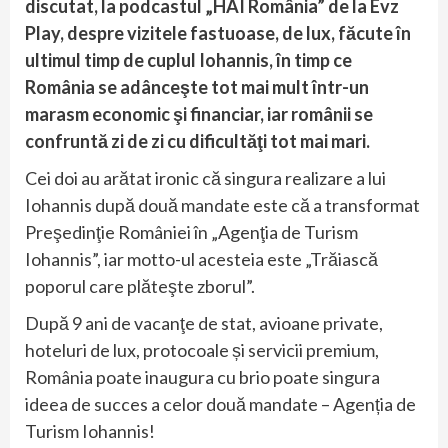
discutat, la podcastul „HAI România” de la Evz
Play, despre vizitele fastuoase, de lux, făcute în
ultimul timp de cuplul Iohannis, în timp ce
România se adânceşte tot mai mult într-un
marasm economic şi financiar, iar românii se
confruntă zi de zi cu dificultăţi tot mai mari.
Cei doi au arătat ironic că singura realizare a lui
Iohannis după două mandate este că a transformat
Preşedinţie României în „Agenţia de Turism
Iohannis”, iar motto-ul acesteia este „Trăiască
poporul care plăteşte zborul”.
După 9 ani de vacanţe de stat, avioane private,
hoteluri de lux, protocoale și servicii premium,
România poate inaugura cu brio poate singura
ideea de succes a celor două mandate – Agenția de
Turism Iohannis!