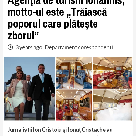
Agenţia de turism Iohannis;
motto-ul este „Trăiască
poporul care plăteşte
zborul”
3 years ago
Departament corespondenti
Jurnaliştii Ion Cristoiu şi Ionuţ Cristache au