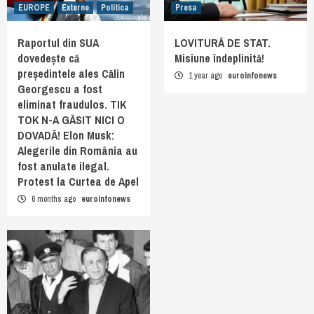
EUROPE
Externe
Politica
Presa
Raportul din SUA
LOVITURĂ DE STAT.
dovedește că
Misiune îndeplinită!
președintele ales Călin
1 year ago
euroinfonews
Georgescu a fost
eliminat fraudulos. TIK
TOK N-A GĂSIT NICI O
DOVADĂ! Elon Musk:
Alegerile din România au
fost anulate ilegal.
Protest la Curtea de Apel
6 months ago
euroinfonews