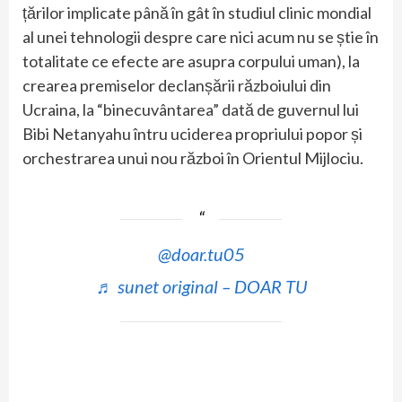
țărilor implicate până în gât în studiul clinic mondial
al unei tehnologii despre care nici acum nu se știe în
totalitate ce efecte are asupra corpului uman), la
crearea premiselor declanșării războiului din
Ucraina, la “binecuvântarea” dată de guvernul lui
Bibi Netanyahu întru uciderea propriului popor și
orchestrarea unui nou război în Orientul Mijlociu.
@doar.tu05
♬ sunet original – DOAR TU