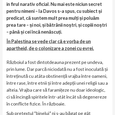
in firul narativ oficial. Nu mai este niciun secret
pentru nimeni – la Davos s-a spus, cu subiect și
predicat, că suntem mult prea mulți și poluăm
prea tare – și noi, și bătrânii noștri, și copiii noștri
– până și cei încă nenăscuți.
În Palestina se vede clar că e vorba de un
apartheid, de o colonizare a zonei cu evrei.
Războiul a fost dintotdeauna prezent pe undeva,
prin lume. Dar parcă niciodată nu a fost inoculată și
întreținută cu atâta obstinență vrajba între oameni,
între rase, între etnii și între adepții unei religii sau a
alteia. Vrajba care să faramițeze nu doar ideologic,
ci să încingă spiritele într-atât încât să degenereze
în conflicte fizice. În războaie.
Sub pretextul “binelui” ni s-au băgat pe gât