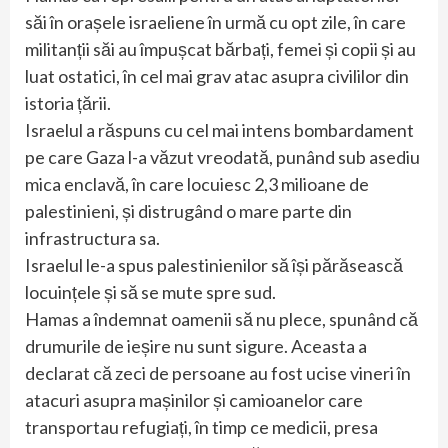
săi în orașele israeliene în urmă cu opt zile, în care
militanții săi au împușcat bărbați, femei și copii și au
luat ostatici, în cel mai grav atac asupra civililor din
istoria țării.
Israelul a răspuns cu cel mai intens bombardament
pe care Gaza l-a văzut vreodată, punând sub asediu
mica enclavă, în care locuiesc 2,3 milioane de
palestinieni, și distrugând o mare parte din
infrastructura sa.
Israelul le-a spus palestinienilor să își părăsească
locuințele și să se mute spre sud.
Hamas a îndemnat oamenii să nu plece, spunând că
drumurile de ieșire nu sunt sigure. Aceasta a
declarat că zeci de persoane au fost ucise vineri în
atacuri asupra mașinilor și camioanelor care
transportau refugiați, în timp ce medicii, presa