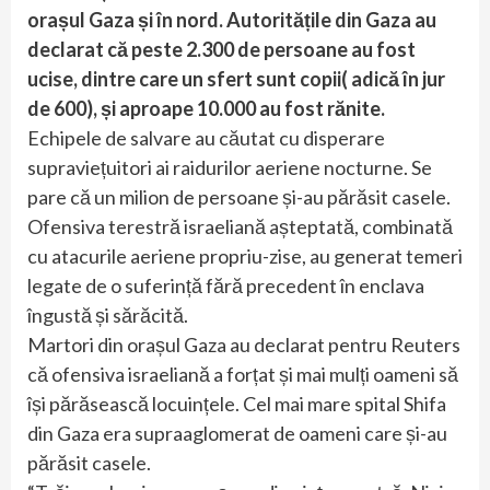
orașul Gaza și în nord. Autoritățile din Gaza au
declarat că peste 2.300 de persoane au fost
ucise, dintre care un sfert sunt copii( adică în jur
de 600), și aproape 10.000 au fost rănite.
Echipele de salvare au căutat cu disperare
supraviețuitori ai raidurilor aeriene nocturne. Se
pare că un milion de persoane și-au părăsit casele.
Ofensiva terestră israeliană așteptată, combinată
cu atacurile aeriene propriu-zise, au generat temeri
legate de o suferință fără precedent în enclava
îngustă și sărăcită.
Martori din orașul Gaza au declarat pentru Reuters
că ofensiva israeliană a forțat și mai mulți oameni să
își părăsească locuințele. Cel mai mare spital Shifa
din Gaza era supraaglomerat de oameni care și-au
părăsit casele.