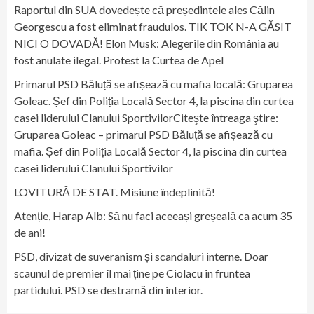
Raportul din SUA dovedește că președintele ales Călin
Georgescu a fost eliminat fraudulos. TIK TOK N-A GĂSIT
NICI O DOVADĂ! Elon Musk: Alegerile din România au
fost anulate ilegal. Protest la Curtea de Apel
Primarul PSD Băluță se afișează cu mafia locală: Gruparea
Goleac. Șef din Poliția Locală Sector 4, la piscina din curtea
casei liderului Clanului SportivilorCiteşte întreaga ştire:
Gruparea Goleac – primarul PSD Băluță se afișează cu
mafia. Șef din Poliția Locală Sector 4, la piscina din curtea
casei liderului Clanului Sportivilor
LOVITURĂ DE STAT. Misiune îndeplinită!
Atenție, Harap Alb: Să nu faci aceeași greșeală ca acum 35
de ani!
PSD, divizat de suveranism și scandaluri interne. Doar
scaunul de premier îl mai ține pe Ciolacu în fruntea
partidului. PSD se destramă din interior.