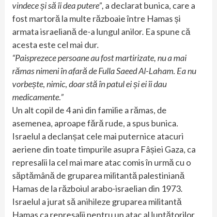
vindece și să îi dea putere”
, a declarat bunica, care a
fost martoră la multe războaie între Hamas și
armata israeliană de-a lungul anilor. Ea spune că
acesta este cel mai dur.
“Paisprezece persoane au fost martirizate, nu a mai
rămas nimeni în afară de Fulla Saeed Al-Laham. Ea nu
vorbește, nimic, doar stă în patul ei și ei îi dau
medicamente.”
Un alt copil de 4 ani din familie a rămas, de
asemenea, aproape fără rude, a spus bunica.
Israelul a declanșat cele mai puternice atacuri
aeriene din toate timpurile asupra Fâșiei Gaza, ca
represalii la cel mai mare atac comis în urmă cu o
săptămână de gruparea militantă palestiniană
Hamas de la războiul arabo-israelian din 1973.
Israelul a jurat să anihileze gruparea militantă
Hamas ca represalii pentru un atac al luptătorilor