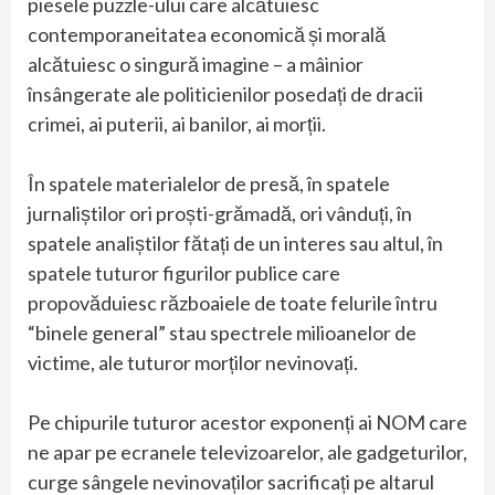
piesele puzzle-ului care alcătuiesc
contemporaneitatea economică și morală
alcătuiesc o singură imagine – a mâinior
însângerate ale politicienilor posedați de dracii
crimei, ai puterii, ai banilor, ai morții.
În spatele materialelor de presă, în spatele
jurnaliștilor ori proști-grămadă, ori vânduți, în
spatele analiștilor fătați de un interes sau altul, în
spatele tuturor figurilor publice care
propovăduiesc războaiele de toate felurile întru
“binele general” stau spectrele milioanelor de
victime, ale tuturor morților nevinovați.
Pe chipurile tuturor acestor exponenți ai NOM care
ne apar pe ecranele televizoarelor, ale gadgeturilor,
curge sângele nevinovaților sacrificați pe altarul