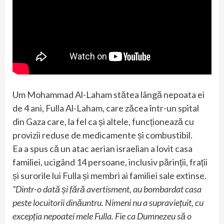
Um Mohammad Al-Laham stătea lângă nepoata ei
de 4 ani, Fulla Al-Laham, care zăcea într-un spital
din Gaza care, la fel ca și altele, funcționează cu
provizii reduse de medicamente și combustibil.
Ea a spus că un atac aerian israelian a lovit casa
familiei, ucigând 14 persoane, inclusiv părinții, frații
și surorile lui Fulla și membri ai familiei sale extinse.
“Dintr-o dată și fără avertisment, au bombardat casa
peste locuitorii dinăuntru. Nimeni nu a supraviețuit, cu
excepția nepoatei mele Fulla. Fie ca Dumnezeu să o