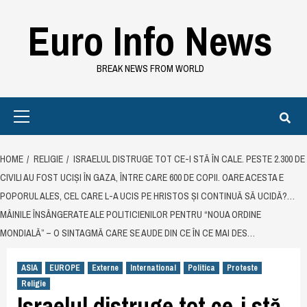
Skip
Euro Info News
to
content
BREAK NEWS FROM WORLD
Primary
Menu
HOME
RELIGIE
ISRAELUL DISTRUGE TOT CE-I STĂ ÎN CALE. PESTE 2.300 DE
CIVILI AU FOST UCIȘI ÎN GAZA, ÎNTRE CARE 600 DE COPII. OARE ACESTA E
POPORUL ALES, CEL CARE L-A UCIS PE HRISTOS ȘI CONTINUĂ SĂ UCIDĂ?…
MÂINILE ÎNSÂNGERATE ALE POLITICIENILOR PENTRU “NOUA ORDINE
MONDIALĂ” – O SINTAGMĂ CARE SE AUDE DIN CE ÎN CE MAI DES…
ASIA
EUROPE
Externe
International
Politica
Proteste
Religie
Israelul distruge tot ce-i stă