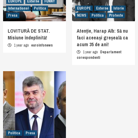
EUROPE
Externe
FUNNY
International
Politica
EUROPE
Externe
Istorie
Presa
NEWS
Politica
Proteste
LOVITURĂ DE STAT.
Atenție, Harap Alb: Să nu
Misiune îndeplinită!
faci aceeași greșeală ca
acum 35 de ani!
1 year ago
euroinfonews
1 year ago
Departament
corespondenti
Politica
Presa