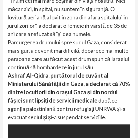
“Trăim cel mai mare coșmar din viața noastră. Nici
măcar aici, în spital, nu suntem în siguranță. O
lovitură aeriană a lovit în zona din afara spitalului în
jurul zorilor”, a declarat o femeie în vârstă de 35 de
ani care a refuzat să își dea numele.
Parcurgerea drumului spre sudul Gaza, considerat
mai sigur, a devenit mai dificilă, deoarece mai multe
persoane care au făcut acest drum spun că Israelul
continuă să bombardeze în jurul său.
Ashraf Al-Qidra, purtătorul de cuvânt al
Ministerului Sănătății din Gaza, a declarat că 70%
dintre locuitorii din orașul Gaza și din nordul
fâșiei sunt lipsiți de servicii medicale
după ce
agenția palestiniană pentru refugiați UNRWA și-a
evacuat sediul și și-a suspendat serviciile.