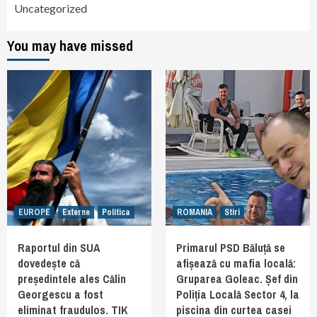
Uncategorized
You may have missed
EUROPE
Externe
Politica
ROMANIA
Stiri
Raportul din SUA
Primarul PSD Băluță se
dovedește că
afișează cu mafia locală:
președintele ales Călin
Gruparea Goleac. Șef din
Georgescu a fost
Poliția Locală Sector 4, la
eliminat fraudulos. TIK
piscina din curtea casei