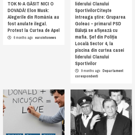
TOK N-A GĂSIT NICI O
liderului Clanului
DOVADĂ! Elon Musk:
SportivilorCiteşte
Alegerile din România au
întreaga ştire: Gruparea
fost anulate ilegal.
Goleac – primarul PSD
Protest la Curtea de Apel
Băluță se afișează cu
mafia. Șef din Poliția
6 months ago
euroinfonews
Locală Sector 4, la
piscina din curtea casei
liderului Clanului
Sportivilor
9 months ago
Departament
corespondenti