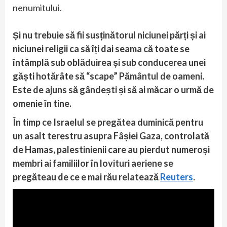
nenumitului.
Și nu trebuie să fii susținătorul niciunei părți și ai
niciunei religii ca să îți dai seama că toate se
întâmplă sub oblăduirea și sub conducerea unei
găști hotărâte să “scape” Pământul de oameni.
Este de ajuns să gândești și să ai măcar o urmă de
omenie în tine.
În timp ce Israelul se pregătea duminică pentru
un asalt terestru asupra Fâșiei Gaza, controlată
de Hamas, palestinienii care au pierdut numeroși
membri ai familiilor în lovituri aeriene se
pregăteau de ce e mai rău relatează
Reuters
.