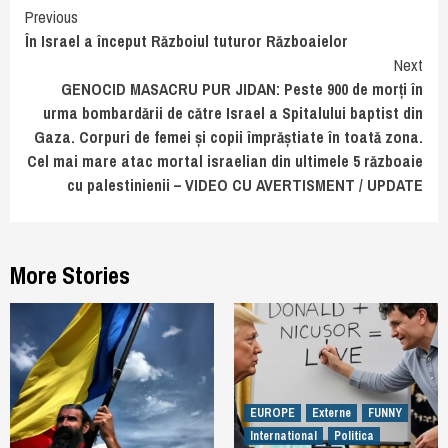
Continue
Previous
În Israel a început Războiul tuturor Războaielor
Reading
Next
GENOCID MASACRU PUR JIDAN: Peste 900 de morți în
urma bombardării de către Israel a Spitalului baptist din
Gaza. Corpuri de femei și copii împrăștiate în toată zona.
Cel mai mare atac mortal israelian din ultimele 5 războaie
cu palestinienii – VIDEO CU AVERTISMENT / UPDATE
More Stories
EUROPE
Externe
FUNNY
International
Politica