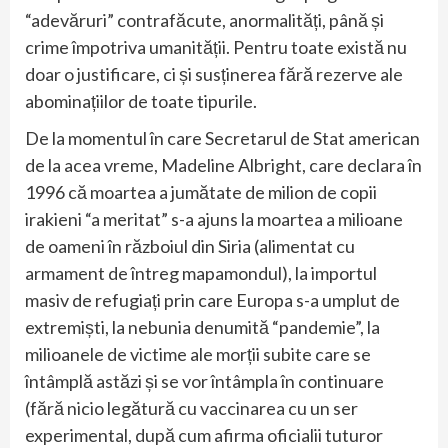
“adevăruri” contrafăcute, anormalități, până și
crime împotriva umanității. Pentru toate există nu
doar o justificare, ci și susținerea fără rezerve ale
abominațiilor de toate tipurile.
De la momentul în care Secretarul de Stat american
de la acea vreme, Madeline Albright, care declara în
1996 că moartea a jumătate de milion de copii
irakieni “a meritat” s-a ajuns la moartea a milioane
de oameni în războiul din Siria (alimentat cu
armament de întreg mapamondul), la importul
masiv de refugiați prin care Europa s-a umplut de
extremiști, la nebunia denumită “pandemie”, la
milioanele de victime ale morții subite care se
întâmplă astăzi și se vor întâmpla în continuare
(fără nicio legătură cu vaccinarea cu un ser
experimental, după cum afirma oficialii tuturor