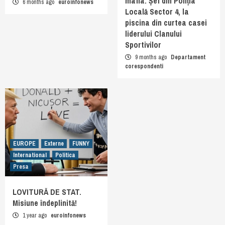
mafia. Șef din Poliția
6 months ago
euroinfonews
Locală Sector 4, la
piscina din curtea casei
liderului Clanului
Sportivilor
9 months ago
Departament
corespondenti
EUROPE
Externe
FUNNY
International
Politica
Presa
LOVITURĂ DE STAT.
Misiune îndeplinită!
1 year ago
euroinfonews