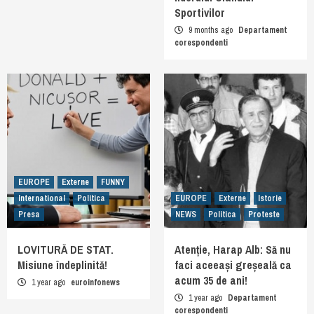
Sportivilor
9 months ago
Departament
corespondenti
EUROPE
Externe
FUNNY
International
Politica
EUROPE
Externe
Istorie
Presa
NEWS
Politica
Proteste
LOVITURĂ DE STAT.
Atenție, Harap Alb: Să nu
Misiune îndeplinită!
faci aceeași greșeală ca
acum 35 de ani!
1 year ago
euroinfonews
1 year ago
Departament
corespondenti