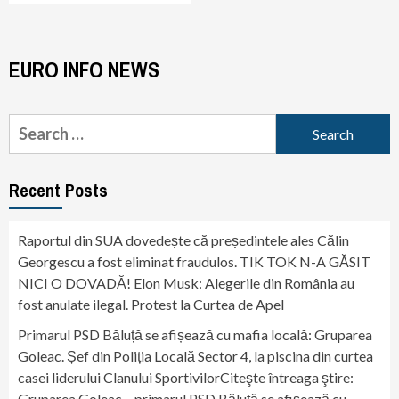
EURO INFO NEWS
Search
for:
Recent Posts
Raportul din SUA dovedește că președintele ales Călin
Georgescu a fost eliminat fraudulos. TIK TOK N-A GĂSIT
NICI O DOVADĂ! Elon Musk: Alegerile din România au
fost anulate ilegal. Protest la Curtea de Apel
Primarul PSD Băluță se afișează cu mafia locală: Gruparea
Goleac. Șef din Poliția Locală Sector 4, la piscina din curtea
casei liderului Clanului SportivilorCiteşte întreaga ştire:
Gruparea Goleac – primarul PSD Băluță se afișează cu