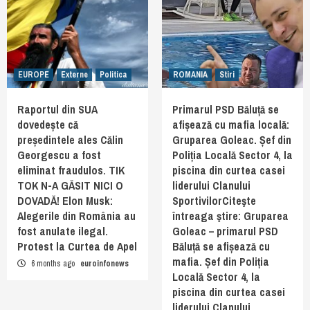
EUROPE
Externe
Politica
ROMANIA
Stiri
Raportul din SUA
Primarul PSD Băluță se
dovedește că
afișează cu mafia locală:
președintele ales Călin
Gruparea Goleac. Șef din
Georgescu a fost
Poliția Locală Sector 4, la
eliminat fraudulos. TIK
piscina din curtea casei
TOK N-A GĂSIT NICI O
liderului Clanului
DOVADĂ! Elon Musk:
SportivilorCiteşte
Alegerile din România au
întreaga ştire: Gruparea
fost anulate ilegal.
Goleac – primarul PSD
Protest la Curtea de Apel
Băluță se afișează cu
mafia. Șef din Poliția
6 months ago
euroinfonews
Locală Sector 4, la
piscina din curtea casei
liderului Clanului