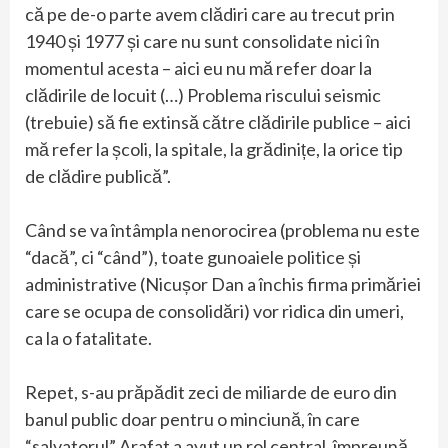
că pe de-o parte avem clădiri care au trecut prin
1940 și 1977 și care nu sunt consolidate nici în
momentul acesta – aici eu nu mă refer doar la
clădirile de locuit (…) Problema riscului seismic
(trebuie) să fie extinsă către clădirile publice – aici
mă refer la școli, la spitale, la grădinițe, la orice tip
de clădire publică”.
Când se va întâmpla nenorocirea (problema nu este
“dacă”, ci “când”), toate gunoaiele politice și
administrative (Nicușor Dan a închis firma primăriei
care se ocupa de consolidări) vor ridica din umeri,
ca la o fatalitate.
Repet, s-au prăpădit zeci de miliarde de euro din
banul public doar pentru o minciună, în care
“salvatorul” Arafat a avut un rol central, împreună