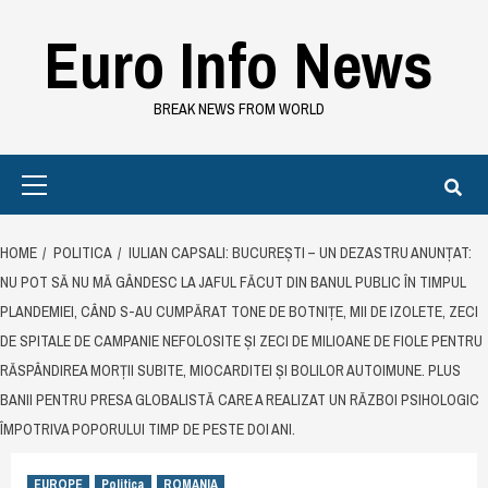
Skip
Euro Info News
to
content
BREAK NEWS FROM WORLD
Primary
Menu
HOME
POLITICA
IULIAN CAPSALI: BUCUREȘTI – UN DEZASTRU ANUNȚAT:
NU POT SĂ NU MĂ GÂNDESC LA JAFUL FĂCUT DIN BANUL PUBLIC ÎN TIMPUL
PLANDEMIEI, CÂND S-AU CUMPĂRAT TONE DE BOTNIȚE, MII DE IZOLETE, ZECI
DE SPITALE DE CAMPANIE NEFOLOSITE ȘI ZECI DE MILIOANE DE FIOLE PENTRU
RĂSPÂNDIREA MORȚII SUBITE, MIOCARDITEI ȘI BOLILOR AUTOIMUNE. PLUS
BANII PENTRU PRESA GLOBALISTĂ CARE A REALIZAT UN RĂZBOI PSIHOLOGIC
ÎMPOTRIVA POPORULUI TIMP DE PESTE DOI ANI.
EUROPE
Politica
ROMANIA