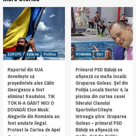
EUROPE
Externe
Politica
ROMANIA
Stiri
Raportul din SUA
Primarul PSD Băluță se
dovedește că
afișează cu mafia locală:
președintele ales Călin
Gruparea Goleac. Șef din
Georgescu a fost
Poliția Locală Sector 4, la
eliminat fraudulos. TIK
piscina din curtea casei
TOK N-A GĂSIT NICI O
liderului Clanului
DOVADĂ! Elon Musk:
SportivilorCiteşte
Alegerile din România au
întreaga ştire: Gruparea
fost anulate ilegal.
Goleac – primarul PSD
Protest la Curtea de Apel
Băluță se afișează cu