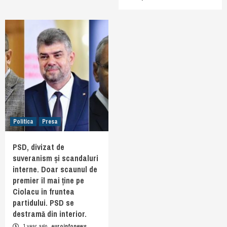
Politica
Presa
PSD, divizat de
suveranism și scandaluri
interne. Doar scaunul de
premier îl mai ține pe
Ciolacu în fruntea
partidului. PSD se
destramă din interior.
1 year ago
euroinfonews