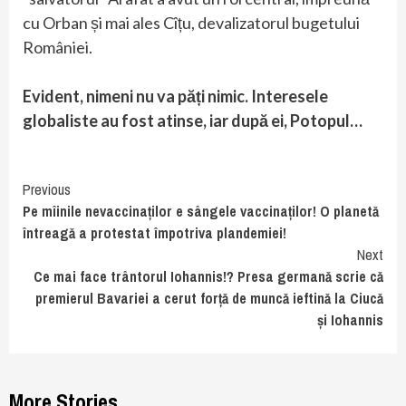
cu Orban și mai ales Cîțu, devalizatorul bugetului
României.
Evident, nimeni nu va păți nimic. Interesele
globaliste au fost atinse, iar după ei, Potopul…
Continue
Previous
Pe mîinile nevaccinaților e sângele vaccinaților! O planetă
Reading
întreagă a protestat împotriva plandemiei!
Next
Ce mai face trântorul Iohannis!? Presa germană scrie că
premierul Bavariei a cerut forță de muncă ieftină la Ciucă
și Iohannis
More Stories