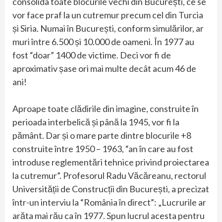
consolida toate blocurile vechi din București, ce se
vor face praf la un cutremur precum cel din Turcia
și Siria. Numai în București, conform simulărilor, ar
muri între 6.500 și 10.000 de oameni. În 1977 au
fost “doar” 1400 de victime. Deci vor fi de
aproximativ șase ori mai multe decât acum 46 de
ani!
Aproape toate clădirile din imagine, construite în
perioada interbelică și până la 1945, vor fi la
pământ. Dar și o mare parte dintre blocurile +8
construite între 1950 – 1963, “an în care au fost
introduse reglementări tehnice privind proiectarea
la cutremur”. Profesorul Radu Văcăreanu, rectorul
Universității de Construcții din București, a precizat
într-un interviu la “România în direct”: „Lucrurile ar
arăta mai rău ca în 1977. Spun lucrul acesta pentru