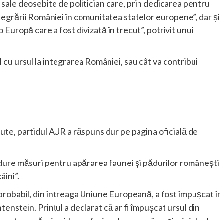
sale deosebite de politician care, prin dedicarea pentru
ntegrării României în comunitatea statelor europene”, dar și
o Europă care a fost divizată în trecut”, potrivit unui
cu ursul la integrarea României, sau cât va contribui
ărute, partidul AUR a răspuns dur pe pagina oficială de
i dure măsuri pentru apărarea faunei și pădurilor românești 
âini”.
probabil, din întreaga Uniune Europeană, a fost împușcat î
enstein. Prințul a declarat că ar fi împușcat ursul din