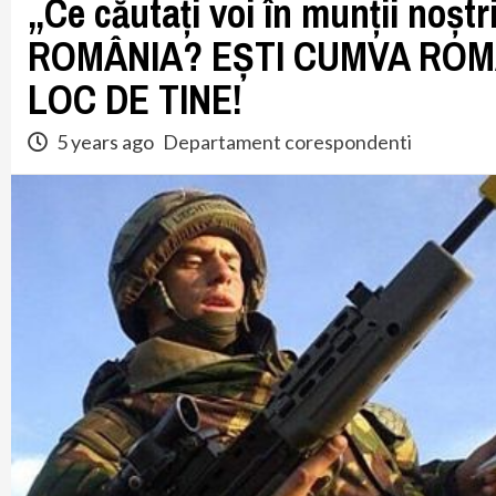
„Ce căutați voi în munții noș
ROMÂNIA? EȘTI CUMVA ROMÂ
LOC DE TINE!
5 years ago
Departament corespondenti