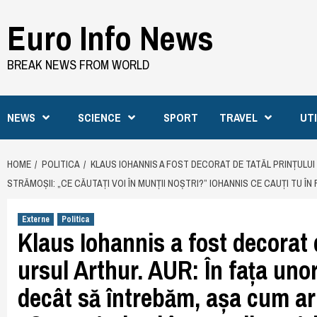
Skip
Euro Info News
to
content
BREAK NEWS FROM WORLD
NEWS
SCIENCE
SPORT
TRAVEL
UT
HOME
POLITICA
KLAUS IOHANNIS A FOST DECORAT DE TATĂL PRINȚULUI 
STRĂMOȘII: „CE CĂUTAȚI VOI ÎN MUNȚII NOȘTRI?” IOHANNIS CE CAUȚI TU ÎN
Externe
Politica
Klaus Iohannis a fost decorat d
ursul Arthur. AUR: În fața uno
decât să întrebăm, așa cum ar f