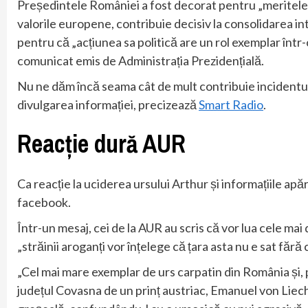
Președintele României a fost decorat pentru „meritele 
valorile europene, contribuie decisiv la consolidarea i
pentru că „acțiunea sa politică are un rol exemplar într-
comunicat emis de Administrația Prezidențială.
Nu ne dăm încă seama cât de mult contribuie incidentul 
divulgarea informației, precizează
Smart Radio
.
Reacție dură AUR
Ca reacție la uciderea ursului Arthur și informațiile ap
facebook.
Într-un mesaj, cei de la AUR au scris că vor lua cele ma
„străinii aroganți vor înțelege că țara asta nu e sat fără c
„Cel mai mare exemplar de urs carpatin din România și, 
județul Covasna de un prinț austriac, Emanuel von Liecht