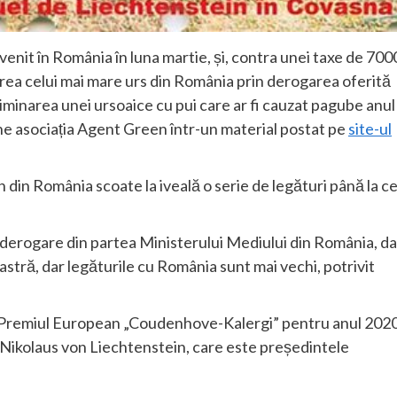
venit în România în luna martie, și, contra unei taxe de 700
rea celui mai mare urs din România prin derogarea oferită
minarea unei ursoaice cu pui care ar fi cauzat pagube anul
ine asociația Agent Green într-un material postat pe
site-ul
un din România scoate la iveală o serie de legături până la c
 derogare din partea Ministerului Mediului din România, da
noastră, dar legăturile cu România sunt mai vechi, potrivit
it Premiul European „Coudenhove-Kalergi” pentru anul 2020
ul Nikolaus von Liechtenstein, care este președintele