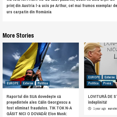
Reading
prinț din Austria l-a ucis pe Arthur, cel mai frumos exemplar d
urs carpatin din România
More Stories
EUROPE
Externe
EUROPE
Externe
Politica
Politica
Presa
Raportul din SUA dovedește că
LOVITURĂ DE ST
președintele ales Călin Georgescu a
îndeplinită!
fost eliminat fraudulos. TIK TOK N-A
1 year ago
euroi
GĂSIT NICI O DOVADĂ! Elon Musk: