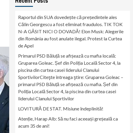
Recent Posts
Raportul din SUA dovedește că președintele ales
Călin Georgescu a fost eliminat fraudulos. TIK TOK
N-A GĂSIT NICI O DOVADĂ! Elon Musk: Alegerile
din România au fost anulate ilegal. Protest la Curtea
de Apel
Primarul PSD Băluță se afișează cu mafia locală:
Gruparea Goleac. Șef din Poliția Locală Sector 4, la
piscina din curtea casei liderului Clanului
SportivilorCiteşte întreaga ştire: Gruparea Goleac –
primarul PSD Băluță se afișează cu mafia. Șef din
Poliția Locală Sector 4, la piscina din curtea casei
liderului Clanului Sportivilor
LOVITURĂ DE STAT. Misiune îndeplinită!
Atenție, Harap Alb: Să nu faci aceeași greșeală ca
acum 35 de ani!