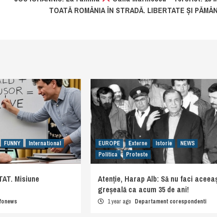
e
TOATĂ ROMÂNIA ÎN STRADĂ. LIBERTATE ȘI PĂMÂN
FUNNY
International
EUROPE
Externe
Istorie
NEWS
Politica
Proteste
AT. Misiune
Atenție, Harap Alb: Să nu faci aceeaș
greșeală ca acum 35 de ani!
nfonews
1 year ago
Departament corespondenti