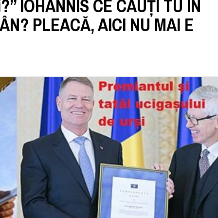
tri?” IOHANNIS CE CAUȚI TU ÎN
N? PLEACĂ, AICI NU MAI E