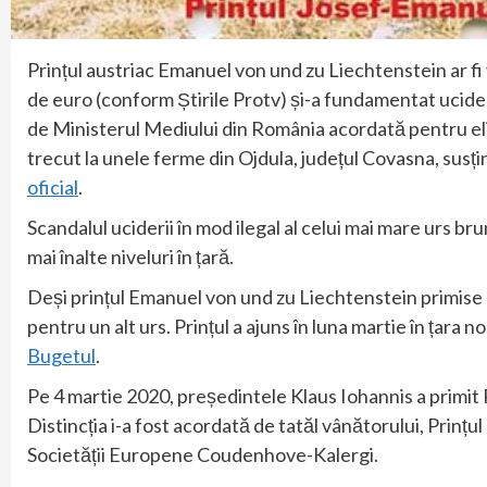
Prințul austriac Emanuel von und zu Liechtenstein ar fi 
de euro (conform Știrile Protv) și-a fundamentat ucide
de Ministerul Mediului din România acordată pentru eli
trecut la unele ferme din Ojdula, județul Covasna, susț
oficial
.
Scandalul uciderii în mod ilegal al celui mai mare urs br
mai înalte niveluri în țară.
Deși prințul Emanuel von und zu Liechtenstein primise
pentru un alt urs. Prințul a ajuns în luna martie în țara 
Bugetul
.
Pe 4 martie 2020, președintele Klaus Iohannis a prim
Distincția i-a fost acordată de tatăl vânătorului, Prinț
Societății Europene Coudenhove-Kalergi.