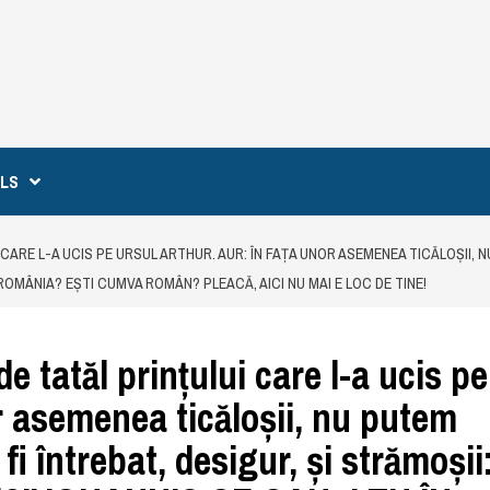
ILS
CARE L-A UCIS PE URSUL ARTHUR. AUR: ÎN FAȚA UNOR ASEMENEA TICĂLOȘII, N
 ROMÂNIA? EȘTI CUMVA ROMÂN? PLEACĂ, AICI NU MAI E LOC DE TINE!
e tatăl prințului care l-a ucis pe
r asemenea ticăloșii, nu putem
i întrebat, desigur, și strămoșii