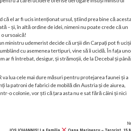
pentru a cărei ucidere oferise derogare însuși ministrul
 că el ar fi ucis intenționat ursul, știind prea bine că acest
ată – și, în altă ordine de idei, nimeni nu poate crede că un
 o ursoaică!
e un ministru udemerist decide că urșii din Carpați pot fi uciși
, umblând cu asemenea tertipuri, vine să îi ucidă. În fața uno
ar fi întrebat, desigur, și strămoșii, de la Decebal și până
 va lua cele mai dure măsuri pentru protejarea faunei și a
nți la patroni de fabrici de mobilă din Austria și de aiurea,
ntr-o colonie, vor ști că țara asta nu e sat fără câini și nici
N
JOS IOHANNIS! La Familia
Oana Marinescu – Terorist. 15 