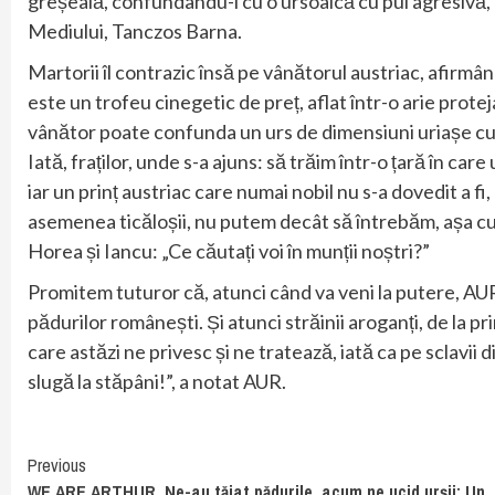
greșeală, confundându-l cu o ursoaică cu pui agresivă, 
Mediului, Tanczos Barna.
Martorii îl contrazic însă pe vânătorul austriac, afirmând
este un trofeu cinegetic de preț, aflat într-o arie protej
vânător poate confunda un urs de dimensiuni uriașe cu
Iată, fraților, unde s-a ajuns: să trăim într-o țară în car
iar un prinț austriac care numai nobil nu s-a dovedit a fi
asemenea ticăloșii, nu putem decât să întrebăm, așa cum 
Horea și Iancu: „Ce căutați voi în munții noștri?”
Promitem tuturor că, atunci când va veni la putere, AUR
pădurilor românești. Și atunci străinii aroganți, de la pri
care astăzi ne privesc și ne tratează, iată ca pe sclavii di
slugă la stăpâni!”, a notat AUR.
Continue
Previous
WE ARE ARTHUR. Ne-au tăiat pădurile, acum ne ucid urșii: Un