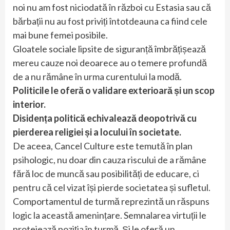
noi nu am fost niciodată în război cu Estasia sau că
bărbații nu au fost priviți întotdeauna ca fiind cele
mai bune femei posibile.
Gloatele sociale lipsite de siguranță îmbrățișează
mereu cauze noi deoarece au o temere profundă
de a nu rămâne în urma curentului la modă.
Politicile le oferă o validare exterioară și un scop
interior.
Disidența politică echivalează deopotrivă cu
pierderea religiei și a locului în societate.
De aceea, Cancel Culture este temută în plan
psihologic, nu doar din cauza riscului de a rămâne
fără loc de muncă sau posibilități de educare, ci
pentru că cel vizat își pierde societatea și sufletul.
Comportamentul de turmă reprezintă un răspuns
logic la această amenințare. Semnalarea virtuții le
protejează poziția în turmă. Și le oferă un