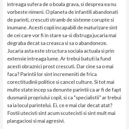
intreaga sufera de o boala grava, si desprea ea nu
vorbeste nimeni. O planeta de infantili abandonati
de parinti, crescuti stramb de sisteme corupte si
inumane. Acesti copii incapabili de maturizare sint
de cei care vor fi in stare sa-si distruga jucaria mai
degraba decat sa creasca si sa o abandoneze.
Jucaria asta este structura sociala actuala si prin
extensie intreaga lume. Ar trebui batuti la fund
acesti obraznici prost crescuti. Dar cine sa o mai
faca? Parintii lor sint incremeniti de frica
corectitudinii politice si cancel culture. Si tot mai
multe state incep sa denunte parintii ca ar fi de fapt
dusmanii propriului copil, si ca “specialistii” ar trebui
sa ia locul parintelui. Ei, ce e mai clar decat atat?
Fostii utecisti sint acum scutecisti si sint mult mai
plangaciosi si mai agresivi.