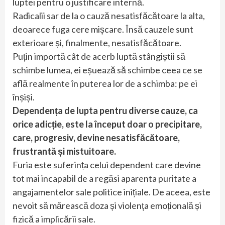
luptei pentru o justificare internă.
Radicalii sar de la o cauză nesatisfăcătoare la alta,
deoarece fuga cere mișcare. Însă cauzele sunt
exterioare și, finalmente, nesatisfăcătoare.
Puțin importă cât de acerb luptă stângiștii să
schimbe lumea, ei eșuează să schimbe ceea ce se
află realmente în puterea lor de a schimba: pe ei
înșiși.
Dependența de lupta pentru diverse cauze, ca
orice adicție, este la început doar o precipitare,
care, progresiv, devine nesatisfăcătoare,
frustrantă și mistuitoare.
Furia este suferința celui dependent care devine
tot mai incapabil de a regăsi aparenta puritate a
angajamentelor sale politice inițiale. De aceea, este
nevoit să mărească doza și violența emoțională și
fizică a implicării sale.