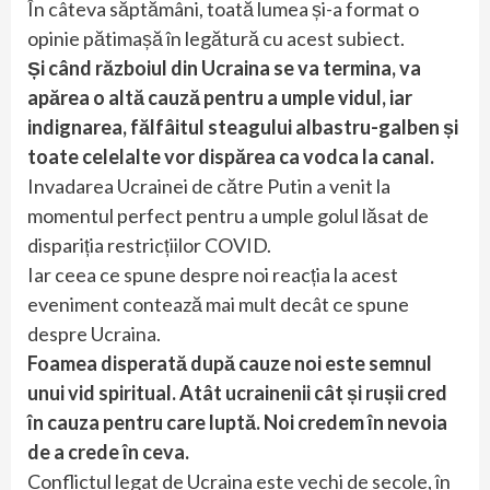
În câteva săptămâni, toată lumea și-a format o
opinie pătimașă în legătură cu acest subiect.
Și când războiul din Ucraina se va termina, va
apărea o altă cauză pentru a umple vidul, iar
indignarea, fălfâitul steagului albastru-galben și
toate celelalte vor dispărea ca vodca la canal.
Invadarea Ucrainei de către Putin a venit la
momentul perfect pentru a umple golul lăsat de
dispariția restricțiilor COVID.
Iar ceea ce spune despre noi reacția la acest
eveniment contează mai mult decât ce spune
despre Ucraina.
Foamea disperată după cauze noi este semnul
unui vid spiritual. Atât ucrainenii cât și rușii cred
în cauza pentru care luptă. Noi credem în nevoia
de a crede în ceva.
Conflictul legat de Ucraina este vechi de secole, în