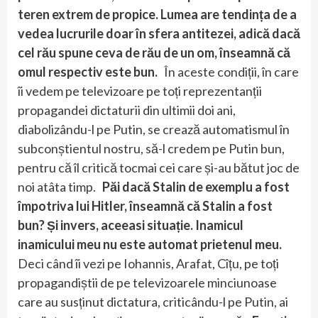
teren extrem de propice. Lumea are tendința de a
vedea lucrurile doar în sfera antitezei, adică dacă
cel rău spune ceva de rău de un om, înseamnă că
omul respectiv este bun.
În aceste condiții, în care
îi vedem pe televizoare pe toți reprezentanții
propagandei dictaturii din ultimii doi ani,
diabolizându-l pe Putin, se crează automatismul în
subconștientul nostru, să-l credem pe Putin bun,
pentru că îl critică tocmai cei care și-au bătut joc de
noi atâta timp.
Păi dacă Stalin de exemplu a fost
împotriva lui Hitler, înseamnă că Stalin a fost
bun? Și invers, aceeasi situație. Inamicul
inamicului meu nu este automat prietenul meu.
Deci când îi vezi pe Iohannis, Arafat, Cîțu, pe toți
propagandiștii de pe televizoarele minciunoase
care au susținut dictatura, criticându-l pe Putin, ai