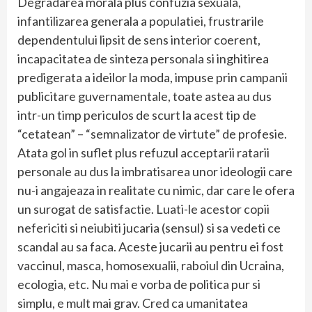
Degradarea morala plus confuzia sexuala,
infantilizarea generala a populatiei, frustrarile
dependentului lipsit de sens interior coerent,
incapacitatea de sinteza personala si inghitirea
predigerata a ideilor la moda, impuse prin campanii
publicitare guvernamentale, toate astea au dus
intr-un timp periculos de scurt la acest tip de
“cetatean” – “semnalizator de virtute” de profesie.
Atata gol in suflet plus refuzul acceptarii ratarii
personale au dus la imbratisarea unor ideologii care
nu-i angajeaza in realitate cu nimic, dar care le ofera
un surogat de satisfactie. Luati-le acestor copii
nefericiti si neiubiti jucaria (sensul) si sa vedeti ce
scandal au sa faca. Aceste jucarii au pentru ei fost
vaccinul, masca, homosexualii, raboiul din Ucraina,
ecologia, etc. Nu mai e vorba de politica pur si
simplu, e mult mai grav. Cred ca umanitatea