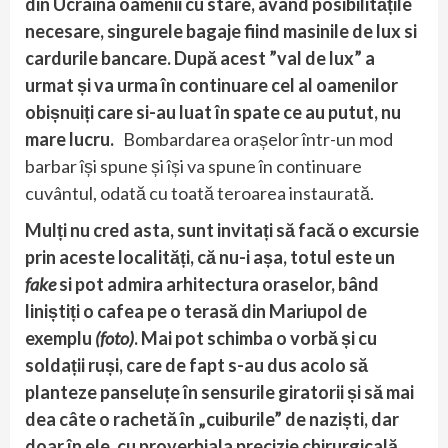
din Ucraina oamenii cu stare, având posibilitățile
necesare, singurele bagaje fiind masinile de lux si
cardurile bancare. După acest ”val de lux” a
urmat și va urma în continuare cel al oamenilor
obișnuiți care si-au luat în spate ce au putut, nu
mare lucru.
Bombardarea orașelor într-un mod
barbar își spune și își va spune în continuare
cuvântul, odată cu toată teroarea instaurată.
Mulți nu cred asta, sunt invitați să facă o excursie
prin aceste localități, că nu-i așa, totul este un
fake
si pot admira arhitectura oraselor, bând
liniștiți o cafea pe o terasă din Mariupol de
exemplu
(foto)
. Mai pot schimba o vorbă și cu
soldații ruși, care de fapt s-au dus acolo să
planteze panseluțe în sensurile giratorii și să mai
dea câte o rachetă în „cuiburile” de naziști, dar
doar în ele, cu proverbiala precizie chirurgicală