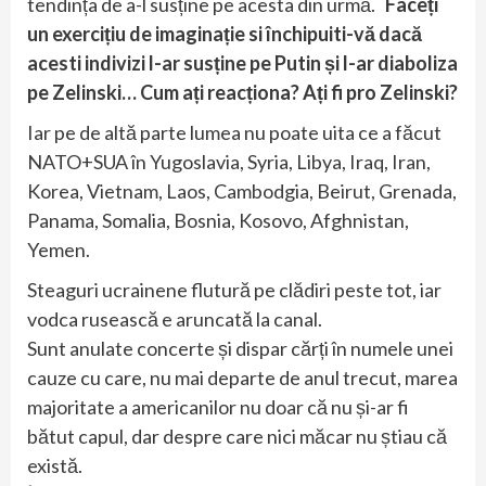
tendința de a-l susține pe acesta din urmă.
Faceți
un exercițiu de imaginație si închipuiti-vă dacă
acesti indivizi l-ar susține pe Putin și l-ar diaboliza
pe Zelinski… Cum ați reacționa? Ați fi pro Zelinski?
Iar pe de altă parte lumea nu poate uita ce a făcut
NATO+SUA în Yugoslavia, Syria, Libya, Iraq, Iran,
Korea, Vietnam, Laos, Cambodgia, Beirut, Grenada,
Panama, Somalia, Bosnia, Kosovo, Afghnistan,
Yemen.
Steaguri ucrainene flutură pe clădiri peste tot, iar
vodca rusească e aruncată la canal.
Sunt anulate concerte și dispar cărți în numele unei
cauze cu care, nu mai departe de anul trecut, marea
majoritate a americanilor nu doar că nu și-ar fi
bătut capul, dar despre care nici măcar nu știau că
există.