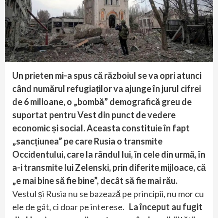
Un prieten mi-a spus că războiul se va opri atunci
când numărul refugiaților va ajunge în jurul cifrei
de 6 milioane, o „bombă” demografică greu de
suportat pentru Vest din punct de vedere
economic și social. Aceasta constituie în fapt
„sancțiunea” pe care Rusia o transmite
Occidentului, care la rândul lui, în cele din urmă, în
a-i transmite lui Zelenski, prin diferite mijloace, că
„e mai bine să fie bine”, decât să fie mai rău.
Vestul și Rusia nu se bazează pe principii, nu mor cu
ele de gât, ci doar pe interese.
La început au fugit