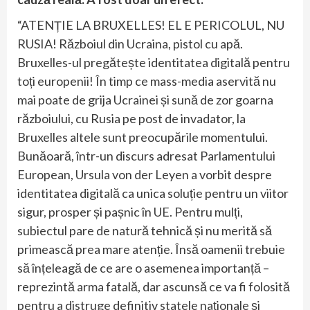
“ATENȚIE LA BRUXELLES! EL E PERICOLUL, NU
RUSIA! Războiul din Ucraina, pistol cu apă.
Bruxelles-ul pregătește identitatea digitală pentru
toți europenii! În timp ce mass-media aservită nu
mai poate de grija Ucrainei și sună de zor goarna
războiului, cu Rusia pe post de invadator, la
Bruxelles altele sunt preocupările momentului.
Bunăoară, într-un discurs adresat Parlamentului
European, Ursula von der Leyen a vorbit despre
identitatea digitală ca unica soluție pentru un viitor
sigur, prosper și pașnic în UE. Pentru mulți,
subiectul pare de natură tehnică și nu merită să
primească prea mare atenție. Însă oamenii trebuie
să înțeleagă de ce are o asemenea importanță –
reprezintă arma fatală, dar ascunsă ce va fi folosită
pentru a distruge definitiv statele naționale și