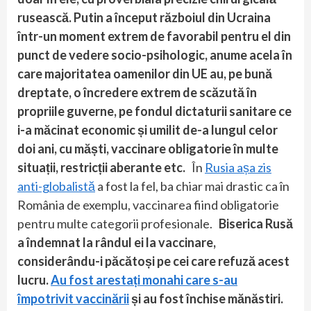
rusească. Putin a început războiul din Ucraina
într-un moment extrem de favorabil pentru el din
punct de vedere socio-psihologic, anume acela în
care majoritatea oamenilor din UE au, pe bună
dreptate, o încredere extrem de scăzută în
propriile guverne, pe fondul dictaturii sanitare ce
i-a măcinat economic și umilit de-a lungul celor
doi ani, cu măști, vaccinare obligatorie în multe
situații, restricții aberante etc.
În
Rusia așa zis
anti-globalistă
a fost la fel, ba chiar mai drastic ca în
România de exemplu, vaccinarea fiind obligatorie
pentru multe categorii profesionale.
Biserica Rusă
a îndemnat la rândul ei la vaccinare,
considerându-i păcătoși pe cei care refuză acest
lucru.
Au fost arestați monahi care s-au
împotrivit vaccinării
și au fost închise mănăstiri.