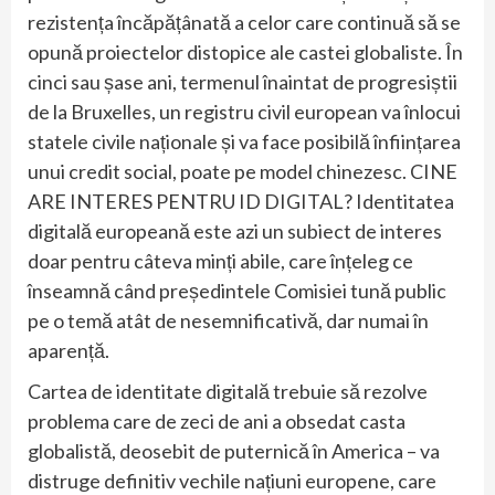
rezistența încăpățânată a celor care continuă să se
opună proiectelor distopice ale castei globaliste. În
cinci sau șase ani, termenul înaintat de progresiștii
de la Bruxelles, un registru civil european va înlocui
statele civile naționale și va face posibilă înființarea
unui credit social, poate pe model chinezesc. CINE
ARE INTERES PENTRU ID DIGITAL? Identitatea
digitală europeană este azi un subiect de interes
doar pentru câteva minți abile, care înțeleg ce
înseamnă când președintele Comisiei tună public
pe o temă atât de nesemnificativă, dar numai în
aparență.
Cartea de identitate digitală trebuie să rezolve
problema care de zeci de ani a obsedat casta
globalistă, deosebit de puternică în America – va
distruge definitiv vechile națiuni europene, care