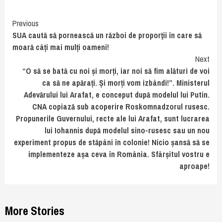
Continue
Previous
SUA caută să pornească un război de proporţii în care să
Reading
moară câți mai mulți oameni!
Next
“O să se bată cu noi și morți, iar noi să fim alături de voi
ca să ne apărați. Și morți vom izbândi!”. Ministerul
Adevărului lui Arafat, e conceput după modelul lui Putin.
CNA copiază sub acoperire Roskomnadzorul rusesc.
Propunerile Guvernului, recte ale lui Arafat, sunt lucrarea
lui Iohannis după modelul sino-rusesc sau un nou
experiment propus de stăpâni în colonie! Nicio șansă să se
implementeze așa ceva în România. Sfârșitul vostru e
aproape!
More Stories