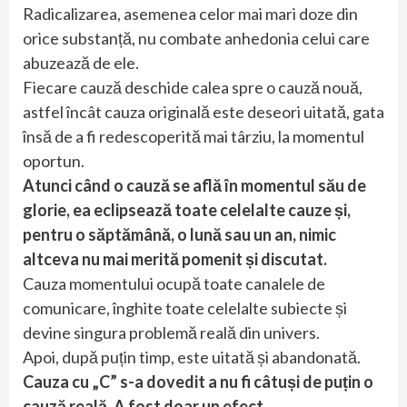
Radicalizarea, asemenea celor mai mari doze din
orice substanță, nu combate anhedonia celui care
abuzează de ele.
Fiecare cauză deschide calea spre o cauză nouă,
astfel încât cauza originală este deseori uitată, gata
însă de a fi redescoperită mai târziu, la momentul
oportun.
Atunci când o cauză se află în momentul său de
glorie, ea eclipsează toate celelalte cauze și,
pentru o săptămână, o lună sau un an, nimic
altceva nu mai merită pomenit și discutat.
Cauza momentului ocupă toate canalele de
comunicare, înghite toate celelalte subiecte și
devine singura problemă reală din univers.
Apoi, după puțin timp, este uitată și abandonată.
Cauza cu „C” s-a dovedit a nu fi câtuși de puțin o
cauză reală. A fost doar un efect.