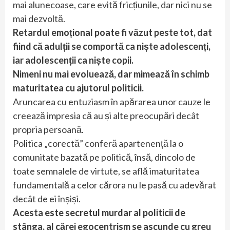
mai alunecoase, care evită fricțiunile, dar nici nu se
mai dezvoltă.
Retardul emoțional poate fi văzut peste tot, dat
fiind că adulții se comportă ca niște adolescenți,
iar adolescenții ca niște copii.
Nimeni nu mai evoluează, dar mimează în schimb
maturitatea cu ajutorul politicii.
Aruncarea cu entuziasm în apărarea unor cauze le
creează impresia că au și alte preocupări decât
propria persoană.
Politica „corectă” conferă apartenență la o
comunitate bazată pe politică, însă, dincolo de
toate semnalele de virtute, se află imaturitatea
fundamentală a celor cărora nu le pasă cu adevărat
decât de ei înșiși.
Acesta este secretul murdar al politicii de
stânga, al cărei egocentrism se ascunde cu greu