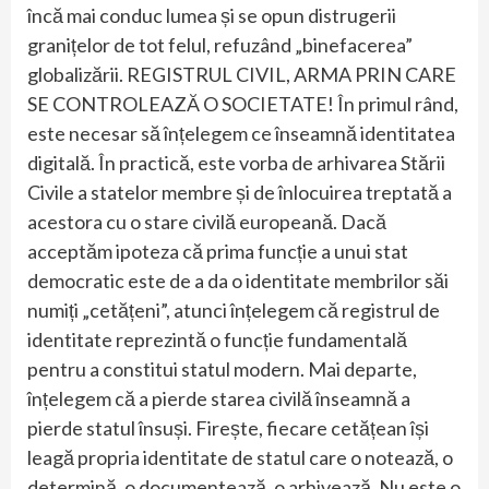
încă mai conduc lumea și se opun distrugerii
granițelor de tot felul, refuzând „binefacerea”
globalizării. REGISTRUL CIVIL, ARMA PRIN CARE
SE CONTROLEAZĂ O SOCIETATE! În primul rând,
este necesar să înțelegem ce înseamnă identitatea
digitală. În practică, este vorba de arhivarea Stării
Civile a statelor membre și de înlocuirea treptată a
acestora cu o stare civilă europeană. Dacă
acceptăm ipoteza că prima funcție a unui stat
democratic este de a da o identitate membrilor săi
numiți „cetățeni”, atunci înțelegem că registrul de
identitate reprezintă o funcție fundamentală
pentru a constitui statul modern. Mai departe,
înțelegem că a pierde starea civilă înseamnă a
pierde statul însuși. Firește, fiecare cetățean își
leagă propria identitate de statul care o notează, o
determină, o documentează, o arhivează. Nu este o