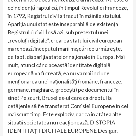
coincidență faptul că, în timpul Revoluției Franceze,
în 1792, Registrul civil a trecut în mâinile statului.
Apariția unui stat este inseparabilă de existența
Registrului civil. Însă azi, sub pretextul unei
„revoluții digitale”, crearea statului civil european
marchează începutul marii mișcări ce urmărește,
de fapt, dispariția statelor naționale în Europa. Mai
mult, atunci când această identitate digitală
europeană va fi creată, ea nu va mai include
menționarea unei naționalități (române, franceze,
germane, maghiare, grecești) pe documentul în
sine! Pe scurt, Bruxelles-ul cere ca dreptul la
cetățenie să fie transferat Comisiei Europene în cel
mai scurt timp. Este exploziv, dar ca în atâtea alte
situații societatea nu reacționează. DISTOPIA
IDENTITAȚII DIGITALE EUROPENE Desigur,