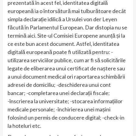
prezentată în acest fel, identitatea digitală
europeană ia o întorsătură mai tulburătoare decât
simpla declarație idilică a Ursulei von der Leyen
făcută în Parlamentul European. Dar distopia nu se
termină aici. Site-ul Comisiei Europene anunță și la
ce este bun acest document. Astfel, identitatea
digitală europeană poate fi utilizată pentru: -
utilizarea serviciilor publice, cum ar fi să solicitările
legate de eliberarea unui certificat de naștere sau
a unui document medical ori raportarea schimbării
adresei de domiciliu; -deschiderea unui cont
bancar; -completarea unei declarații fiscale;
-înscrierea la universitate; -stocarea informațiilor
medicale personale; -închirierea unei mașini
folosind un permis de conducere digital; -check-in
la hoteluri etc.