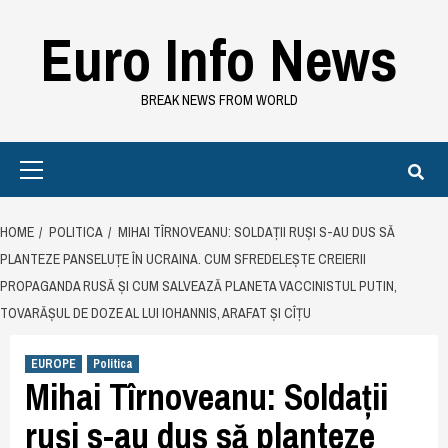
Skip
Euro Info News
to
content
BREAK NEWS FROM WORLD
Primary
Menu
HOME
POLITICA
MIHAI TÎRNOVEANU: SOLDAȚII RUȘI S-AU DUS SĂ
PLANTEZE PANSELUȚE ÎN UCRAINA. CUM SFREDELEȘTE CREIERII
PROPAGANDA RUSĂ ȘI CUM SALVEAZĂ PLANETA VACCINISTUL PUTIN,
TOVARĂȘUL DE DOZE AL LUI IOHANNIS, ARAFAT ȘI CÎȚU
EUROPE
Politica
Mihai Tîrnoveanu: Soldații
ruși s-au dus să planteze