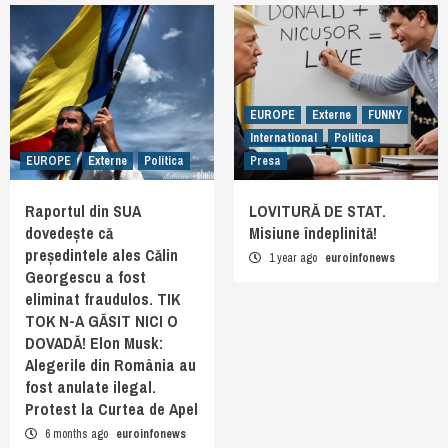
EUROPE
Externe
FUNNY
International
Politica
EUROPE
Externe
Politica
Presa
Raportul din SUA
LOVITURĂ DE STAT.
dovedește că
Misiune îndeplinită!
președintele ales Călin
1 year ago
euroinfonews
Georgescu a fost
eliminat fraudulos. TIK
TOK N-A GĂSIT NICI O
DOVADĂ! Elon Musk:
Alegerile din România au
fost anulate ilegal.
Protest la Curtea de Apel
6 months ago
euroinfonews