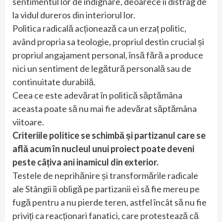
sentimentul lor de indignare, deoarece îi distrag de
la vidul dureros din interiorul lor.
Politica radicală acționează ca un erzaț politic,
având propria sa teologie, propriul destin crucial și
propriul angajament personal, însă fără a produce
nici un sentiment de legătură personală sau de
continuitate durabilă.
Ceea ce este adevărat în politică săptămâna
aceasta poate să nu mai fie adevărat săptămâna
viitoare.
Criteriile politice se schimbă și partizanul care se
află acum în nucleul unui proiect poate deveni
peste câțiva ani inamicul din exterior.
Testele de neprihănire și transformările radicale
ale Stângii îi obligă pe partizanii ei să fie mereu pe
fugă pentru a nu pierde teren, astfel încât să nu fie
priviți ca reacționari fanatici, care protestează că