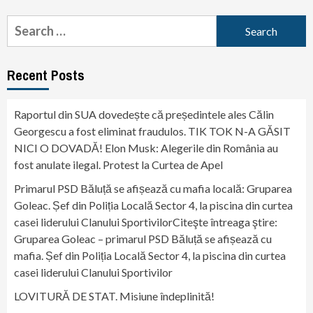
Search
for:
Recent Posts
Raportul din SUA dovedește că președintele ales Călin
Georgescu a fost eliminat fraudulos. TIK TOK N-A GĂSIT
NICI O DOVADĂ! Elon Musk: Alegerile din România au
fost anulate ilegal. Protest la Curtea de Apel
Primarul PSD Băluță se afișează cu mafia locală: Gruparea
Goleac. Șef din Poliția Locală Sector 4, la piscina din curtea
casei liderului Clanului SportivilorCiteşte întreaga ştire:
Gruparea Goleac – primarul PSD Băluță se afișează cu
mafia. Șef din Poliția Locală Sector 4, la piscina din curtea
casei liderului Clanului Sportivilor
LOVITURĂ DE STAT. Misiune îndeplinită!