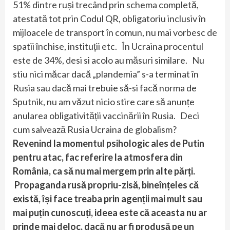
51% dintre ruși trecând prin schema completă,
atestată tot prin Codul QR, obligatoriu inclusiv în
mijloacele de transport în comun, nu mai vorbesc de
spatii închise, instituții etc. În Ucraina procentul
este de 34%, desi si acolo au măsuri similare. Nu
stiu nici măcar dacă „plandemia” s-a terminat în
Rusia sau dacă mai trebuie să-si facă norma de
Sputnik, nu am văzut nicio stire care să anunțe
anularea obligativității vaccinării în Rusia. Deci
cum salvează Rusia Ucraina de globalism?
Revenind la momentul psihologic ales de Putin
pentru atac, fac referire la atmosfera din
România, ca să nu mai mergem prin alte părți.
Propaganda rusă propriu-zisă, bineînțeles că
există, își face treaba prin agenții mai mult sau
mai puțin cunoscuți, ideea este că aceasta nu ar
prinde mai deloc, dacă nu ar fi produsă pe un