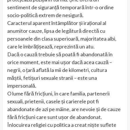
sentiment de siguranță temporară într-o ordine
socio-politică extrem de nesigură.
Caracterul aparent întâmplător și irațional al
anumitor cauze, lipsa de legătură directă cu
persoanele din clasa superioară, majoritatea albi,
care le îmbrățișează, reprezintă un atu.
Dacă o cauză trebuie să poată fi abandonată în
orice moment, este mai ușor dacă acea cauză –
negrii, o țară aflată la mii de kilometri, cultura
măștii, fetișuri sexuale stranii – este una
impersonală.
O lume fără fricțiuni, în care familia, partenerii
sexuali, prietenii, casele și carierele pot fi
abandonate de azi pe mâine, are nevoie și de cauze
fără fricțiuni care sunt ușor de abandonat.
Înlocuirea religiei cu politica a creat niște suflete