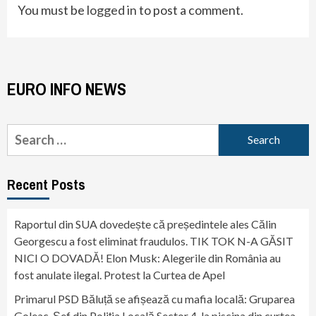
You must be
logged in
to post a comment.
EURO INFO NEWS
Search
for:
Recent Posts
Raportul din SUA dovedește că președintele ales Călin
Georgescu a fost eliminat fraudulos. TIK TOK N-A GĂSIT
NICI O DOVADĂ! Elon Musk: Alegerile din România au
fost anulate ilegal. Protest la Curtea de Apel
Primarul PSD Băluță se afișează cu mafia locală: Gruparea
Goleac. Șef din Poliția Locală Sector 4, la piscina din curtea