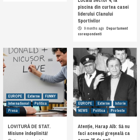
piscina din curtea casei
liderului Clanului
Sportivilor
9 months ago
Departament
corespondenti
EUROPE
Externe
FUNNY
International
Politica
EUROPE
Externe
Istorie
Presa
NEWS
Politica
Proteste
LOVITURĂ DE STAT.
Atenție, Harap Alb: Să nu
Misiune îndeplinită!
faci aceeași greșeală ca
acum 35 de ani!