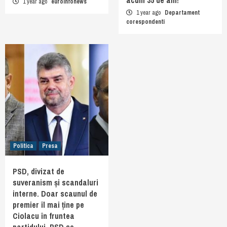
1 year ago
euroinfonews
1 year ago
Departament
corespondenti
Politica
Presa
PSD, divizat de
suveranism și scandaluri
interne. Doar scaunul de
premier îl mai ține pe
Ciolacu în fruntea
partidului. PSD se