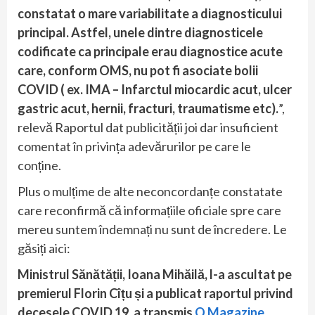
constatat o mare variabilitate a diagnosticului
principal. Astfel, unele dintre diagnosticele
codificate ca principale erau diagnostice acute
care, conform OMS, nu pot fi asociate bolii
COVID ( ex. IMA – Infarctul miocardic acut, ulcer
gastric acut, hernii, fracturi, traumatisme etc).
”,
relevă Raportul dat publicității joi dar insuficient
comentat în privința adevărurilor pe care le
conține.
Plus o mulțime de alte neconcordanțe constatate
care reconfirmă că informațiile oficiale spre care
mereu suntem îndemnați nu sunt de încredere. Le
găsiți aici:
Ministrul Sănătății, Ioana Mihăilă, l-a ascultat pe
premierul Florin Cîțu și a publicat raportul privind
decesele COVID 19, a transmis
Q Magazine
.