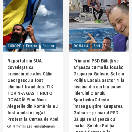
EUROPE
Externe
Politica
ROMANIA
Stiri
Raportul din SUA
Primarul PSD Băluță se
dovedește că
afișează cu mafia locală:
președintele ales Călin
Gruparea Goleac. Șef din
Georgescu a fost
Poliția Locală Sector 4, la
eliminat fraudulos. TIK
piscina din curtea casei
TOK N-A GĂSIT NICI O
liderului Clanului
DOVADĂ! Elon Musk:
SportivilorCiteşte
Alegerile din România au
întreaga ştire: Gruparea
fost anulate ilegal.
Goleac – primarul PSD
Protest la Curtea de Apel
Băluță se afișează cu
mafia. Șef din Poliția
6 months ago
euroinfonews
Locală Sector 4, la