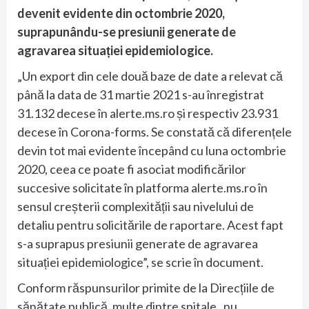
devenit evidente din octombrie 2020,
suprapunându-se presiunii generate de
agravarea situației epidemiologice.
„Un export din cele două baze de date a relevat că
până la data de 31 martie 2021 s-au înregistrat
31.132 decese în alerte.ms.ro și respectiv 23.931
decese în Corona-forms. Se constată că diferențele
devin tot mai evidente începând cu luna octombrie
2020, ceea ce poate fi asociat modificărilor
succesive solicitate în platforma alerte.ms.ro în
sensul creșterii complexității sau nivelului de
detaliu pentru solicitările de raportare. Acest fapt
s-a suprapus presiunii generate de agravarea
situației epidemiologice”, se scrie în document.
Conform răspunsurilor primite de la Direcțiile de
sănătate publică, multe dintre spitale „nu