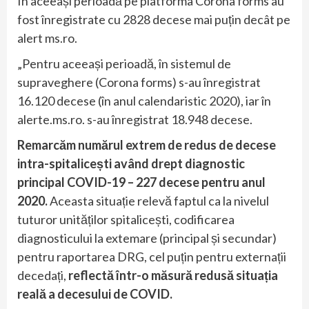
În aceeași perioadă pe platforma Corona forms au
fost înregistrate cu 2828 decese mai puțin decât pe
alert ms.ro.
„Pentru aceeași perioadă, în sistemul de
supraveghere (Corona forms) s-au înregistrat
16.120 decese (în anul calendaristic 2020), iar în
alerte.ms.ro. s-au înregistrat 18.948 decese.
Remarcăm numărul extrem de redus de decese
intra-spitalicești având drept diagnostic
principal COVID-19 – 227 decese pentru anul
2020.
Aceasta situație relevă faptul ca la nivelul
tuturor unităților spitalicești, codificarea
diagnosticului la extemare (principal și secundar)
pentru raportarea DRG, cel puțin pentru externații
decedați,
reflectă într-o măsură redusă situația
reală a decesului de COVID.