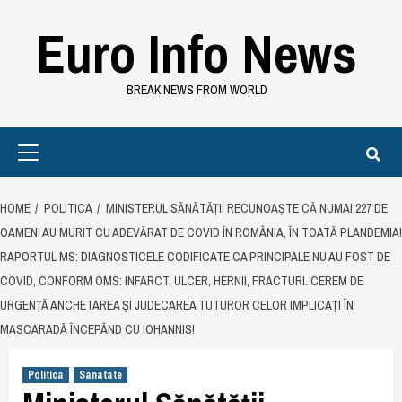
Skip
Euro Info News
to
content
BREAK NEWS FROM WORLD
Primary
Menu
HOME
POLITICA
MINISTERUL SĂNĂTĂȚII RECUNOAȘTE CĂ NUMAI 227 DE
OAMENI AU MURIT CU ADEVĂRAT DE COVID ÎN ROMÂNIA, ÎN TOATĂ PLANDEMIA!
RAPORTUL MS: DIAGNOSTICELE CODIFICATE CA PRINCIPALE NU AU FOST DE
COVID, CONFORM OMS: INFARCT, ULCER, HERNII, FRACTURI. CEREM DE
URGENȚĂ ANCHETAREA ȘI JUDECAREA TUTUROR CELOR IMPLICAȚI ÎN
MASCARADĂ ÎNCEPÂND CU IOHANNIS!
Politica
Sanatate