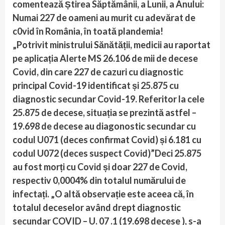
comentează Știrea Săptămânii, a Lunii, a Anului:
Numai 227 de oameni au murit cu adevărat de
c0vid în România, în toată plandemia!
„Potrivit ministrului Sănătății, medicii au raportat
pe aplicația Alerte MS 26.106 de mii de decese
Covid, din care 227 de cazuri cu diagnostic
principal Covid-19 identificat și 25.875 cu
diagnostic secundar Covid-19. Referitor la cele
25.875 de decese, situația se prezintă astfel –
19.698 de decese au diagonostic secundar cu
codul U071 (deces confirmat Covid) și 6.181 cu
codul U072 (deces suspect Covid)”Deci 25.875
au fost morți cu Covid și doar 227 de Covid,
respectiv 0,0004% din totalul numărului de
infectați. „O altă observație este aceea că, în
totalul deceselor având drept diagnostic
secundar COVID – U. 07 .1 (19.698 decese ), s-a