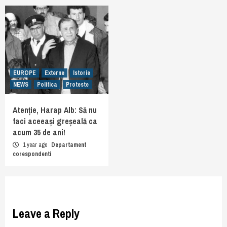
EUROPE
Externe
Istorie
NEWS
Politica
Proteste
Atenție, Harap Alb: Să nu
faci aceeași greșeală ca
acum 35 de ani!
1 year ago
Departament
corespondenti
Leave a Reply