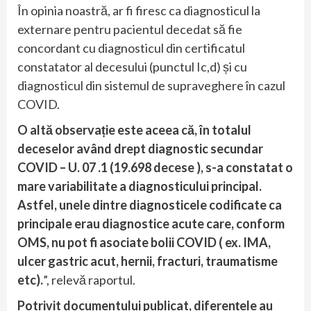
În opinia noastră, ar fi firesc ca diagnosticul la
externare pentru pacientul decedat să fie
concordant cu diagnosticul din certificatul
constatator al decesului (punctul Ic,d) și cu
diagnosticul din sistemul de supraveghere în cazul
COVID.
O altă observație este aceea că, în totalul
deceselor având drept diagnostic secundar
COVID – U. 07 .1 (19.698 decese ), s-a constatat o
mare variabilitate a diagnosticului principal.
Astfel, unele dintre diagnosticele codificate ca
principale erau diagnostice acute care, conform
OMS, nu pot fi asociate bolii COVID ( ex. IMA,
ulcer gastric acut, hernii, fracturi, traumatisme
etc).
”, relevă raportul.
Potrivit documentului publicat, diferențele au