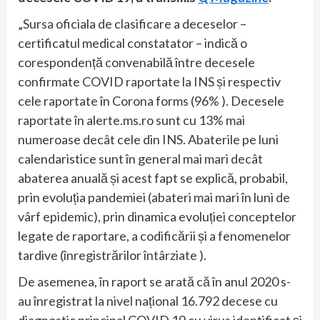
„Sursa oficiala de clasificare a deceselor –
certificatul medical constatator – indică o
corespondență convenabilă între decesele
confirmate COVID raportate la INS și respectiv
cele raportate în Corona forms (96% ). Decesele
raportate în alerte.ms.ro sunt cu 13% mai
numeroase decât cele din INS. Abaterile pe luni
calendaristice sunt în general mai mari decât
abaterea anuală și acest fapt se explică, probabil,
prin evoluția pandemiei (abateri mai mari în luni de
vârf epidemic), prin dinamica evoluției conceptelor
legate de raportare, a codificării și a fenomenelor
tardive (înregistrărilor întârziate ).
De asemenea, în raport se arată că în anul 2020 s-
au înregistrat la nivel național 16.792 decese cu
diagnostic principal COVID 19 cu virus identificat și