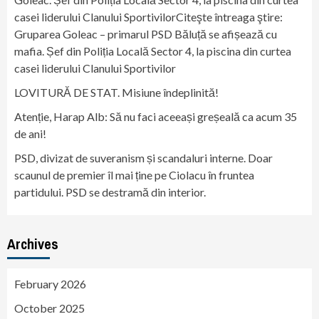
casei liderului Clanului SportivilorCiteşte întreaga ştire:
Gruparea Goleac – primarul PSD Băluță se afișează cu
mafia. Șef din Poliția Locală Sector 4, la piscina din curtea
casei liderului Clanului Sportivilor
LOVITURĂ DE STAT. Misiune îndeplinită!
Atenție, Harap Alb: Să nu faci aceeași greșeală ca acum 35
de ani!
PSD, divizat de suveranism și scandaluri interne. Doar
scaunul de premier îl mai ține pe Ciolacu în fruntea
partidului. PSD se destramă din interior.
Archives
February 2026
October 2025