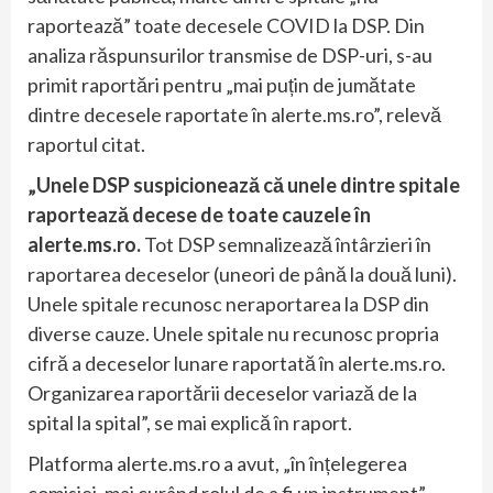
raportează” toate decesele COVID la DSP. Din
analiza răspunsurilor transmise de DSP-uri, s-au
primit raportări pentru „mai puțin de jumătate
dintre decesele raportate în alerte.ms.ro”, relevă
raportul citat.
„Unele DSP suspicionează că unele dintre spitale
raportează decese de toate cauzele în
alerte.ms.ro.
Tot DSP semnalizează întârzieri în
raportarea deceselor (uneori de până la două luni).
Unele spitale recunosc neraportarea la DSP din
diverse cauze. Unele spitale nu recunosc propria
cifră a deceselor lunare raportată în alerte.ms.ro.
Organizarea raportării deceselor variază de la
spital la spital”, se mai explică în raport.
Platforma alerte.ms.ro a avut, „în înțelegerea
comisiei, mai curând rolul de a fi un instrument”