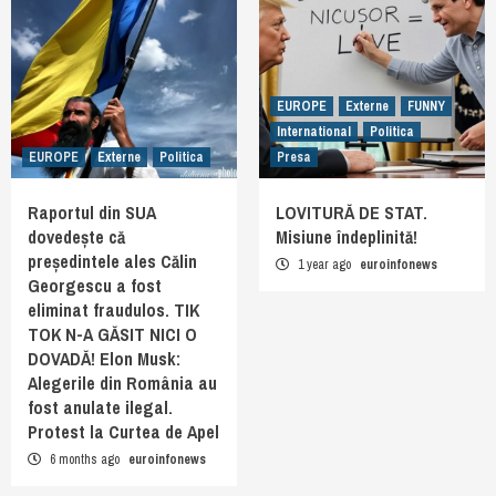
EUROPE
Externe
FUNNY
International
Politica
EUROPE
Externe
Politica
Presa
Raportul din SUA
LOVITURĂ DE STAT.
dovedește că
Misiune îndeplinită!
președintele ales Călin
1 year ago
euroinfonews
Georgescu a fost
eliminat fraudulos. TIK
TOK N-A GĂSIT NICI O
DOVADĂ! Elon Musk:
Alegerile din România au
fost anulate ilegal.
Protest la Curtea de Apel
6 months ago
euroinfonews