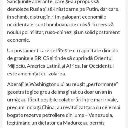
Sancțiunile aberante, care și-au propus să
demoleze Rusia și să-l răstoarne pe Putin, dar care,
în schimb, distrug în ritm galopant economiile
occidentale, sunt bomboana pe colivă: îi creează
noului pol militar, ruso-chinez, și un solid postament
economic.
Un postament care se lățește cu rapiditate dincolo
de granițele BRICS și tinde să cuprindă Orientul
Mijlociu, America Latină și Africa. Iar Occidentul
este amenințat cu izolarea.
Aberațiile Washingtonului au reușit „performanțe”
geostrategice greu de imaginat cu doar un an în
urmă; au făcut posibile colaborări între mari rivale,
precum India și China; au revitalizat țara cu cele mai
bogate rezerve petroliere din lume – Venezuela,
legitimând un dictator ca Maduro; au permis