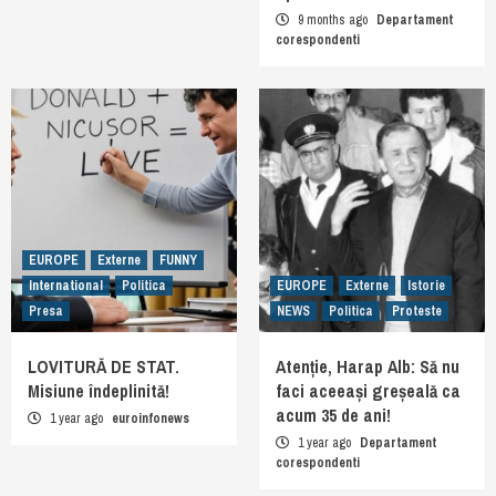
9 months ago
Departament
corespondenti
EUROPE
Externe
FUNNY
International
Politica
EUROPE
Externe
Istorie
Presa
NEWS
Politica
Proteste
LOVITURĂ DE STAT.
Atenție, Harap Alb: Să nu
Misiune îndeplinită!
faci aceeași greșeală ca
acum 35 de ani!
1 year ago
euroinfonews
1 year ago
Departament
corespondenti