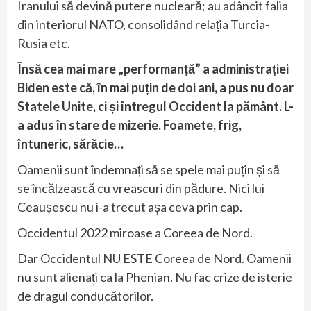
Iranului să devină putere nucleară; au adâncit falia
din interiorul NATO, consolidând relația Turcia-
Rusia etc.
Însă cea mai mare „performanță” a administrației
Biden este că, în mai puțin de doi ani, a pus nu doar
Statele Unite, ci și întregul Occident la pământ. L-
a adus în stare de mizerie. Foamete, frig,
întuneric, sărăcie…
Oamenii sunt îndemnați să se spele mai puțin și să
se încălzească cu vreascuri din pădure. Nici lui
Ceaușescu nu i-a trecut așa ceva prin cap.
Occidentul 2022 miroase a Coreea de Nord.
Dar Occidentul NU ESTE Coreea de Nord. Oamenii
nu sunt alienați ca la Phenian. Nu fac crize de isterie
de dragul conducătorilor.