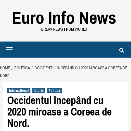
Skip
Euro Info News
to
content
BREAK NEWS FROM WORLD
Primary
Menu
HOME
POLITICA
OCCIDENTUL ÎNCEPÂND CU 2020 MIROASE A COREEA DE
NORD.
International
Istorie
Politica
Occidentul începând cu
2020 miroase a Coreea de
Nord.