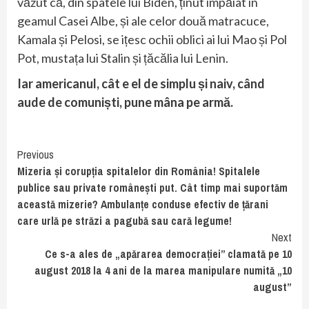
văzut că, din spatele lui Biden, ținut împăiat în
geamul Casei Albe, și ale celor două matracuce,
Kamala și Pelosi, se ițesc ochii oblici ai lui Mao și Pol
Pot, mustața lui Stalin și țăcălia lui Lenin.
Iar americanul, cât e el de simplu și naiv, când
aude de comuniști, pune mâna pe armă.
Continue
Previous
Mizeria și corupția spitalelor din România! Spitalele
Reading
publice sau private românești put. Cât timp mai suportăm
această mizerie? Ambulanțe conduse efectiv de țărani
care urlă pe străzi a pagubă sau cară legume!
Next
Ce s-a ales de „apărarea democrației” clamată pe 10
august 2018 la 4 ani de la marea manipulare numită „10
august”