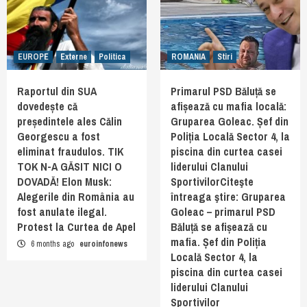
EUROPE
Externe
Politica
ROMANIA
Stiri
Raportul din SUA
Primarul PSD Băluță se
dovedește că
afișează cu mafia locală:
președintele ales Călin
Gruparea Goleac. Șef din
Georgescu a fost
Poliția Locală Sector 4, la
eliminat fraudulos. TIK
piscina din curtea casei
TOK N-A GĂSIT NICI O
liderului Clanului
DOVADĂ! Elon Musk:
SportivilorCiteşte
Alegerile din România au
întreaga ştire: Gruparea
fost anulate ilegal.
Goleac – primarul PSD
Protest la Curtea de Apel
Băluță se afișează cu
mafia. Șef din Poliția
6 months ago
euroinfonews
Locală Sector 4, la
piscina din curtea casei
liderului Clanului
Sportivilor