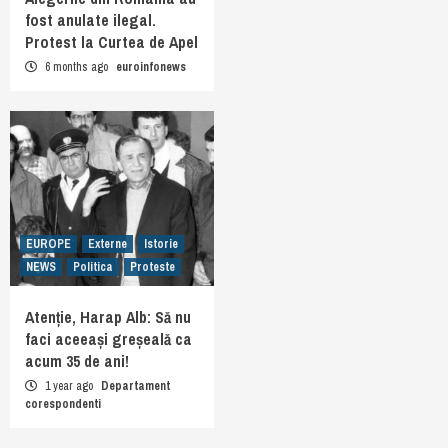
fost anulate ilegal.
Protest la Curtea de Apel
6 months ago
euroinfonews
EUROPE
Externe
Istorie
NEWS
Politica
Proteste
Atenție, Harap Alb: Să nu
faci aceeași greșeală ca
acum 35 de ani!
1 year ago
Departament
corespondenti