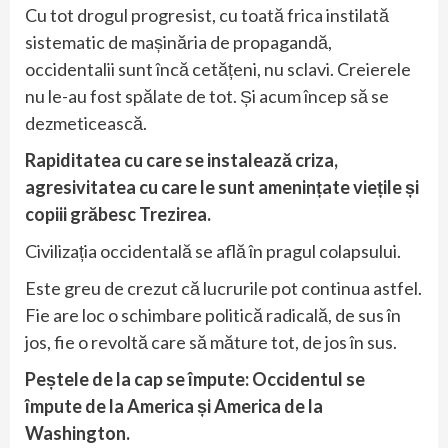
Cu tot drogul progresist, cu toată frica instilată
sistematic de mașinăria de propagandă,
occidentalii sunt încă cetățeni, nu sclavi. Creierele
nu le-au fost spălate de tot. Și acum încep să se
dezmeticească.
Rapiditatea cu care se instalează criza,
agresivitatea cu care le sunt amenințate viețile și
copiii grăbesc Trezirea.
Civilizația occidentală se află în pragul colapsului.
Este greu de crezut că lucrurile pot continua astfel.
Fie are loc o schimbare politică radicală, de sus în
jos, fie o revoltă care să măture tot, de jos în sus.
Peștele de la cap se împute: Occidentul se
împute de la America și America de la
Washington.