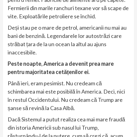
Fermierii din marile ranchuri texane vor să scape de
vite. Exploatările petroliere se închid.
Deși stau pe o mare de petrol, americanii nu mai au
bani de benzină. Legendarele lor autostrăzi care
străbat țara de la un ocean la altul au ajuns
inaccesibile.
Peste noapte, America a devenit prea mare
pentru majoritatea cetățenilor ei.
Până ieri, eram pesimist. Nu credeam că
schimbarea mai este posibilă în America. Deci, nici
în restul Occidentului. Nu credeam că Trump are
șanse să revină la Casa Albă.
Dacă Sistemul a putut realiza cea mai mare fraudă
din istoria Americii sub nasul lui Trump,
răsturnându-l de la putere, cum să crezi că, acum,