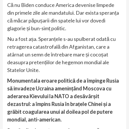
Că nu Biden conduce America devenise limpede
din primele zile ale mandatului. Dar exista speranța
că măcar păpușarii din spatele lui vor dovedi
glagorie și bun-simț politic.
Nu a fost așa. Speranțele s-au spulberat odată cu
retragerea catastrofală din Afganistan, care a
atârnat un semn de întrebare mare și cocoșat
deasupra pretențiilor de hegemon mondial ale
Statelor Unite.
Monumentala eroare politică de a împinge Rusia
să invadeze Ucraina amenințând Moscova cu
aderarea Kievului la NATO a desăvârșit
dezastrul: a împins Rusia în brațele Chinei și a
grăbit coagularea unui al doilea pol de putere
mondial, anti-american.