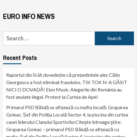
EURO INFO NEWS
Search
for:
Recent Posts
Raportul din SUA dovedește că președintele ales Călin
Georgescu a fost eliminat fraudulos. TIK TOK N-A GĂSIT
NICI O DOVADĂ! Elon Musk: Alegerile din România au
fost anulate ilegal. Protest la Curtea de Apel
Primarul PSD Băluță se afișează cu mafia locală: Gruparea
Goleac. Șef din Poliția Locală Sector 4, la piscina din curtea
casei liderului Clanului SportivilorCiteşte întreaga ştire:
Gruparea Goleac – primarul PSD Băluță se afișează cu
mafia. Șef din Poliția Locală Sector 4, la piscina din curtea