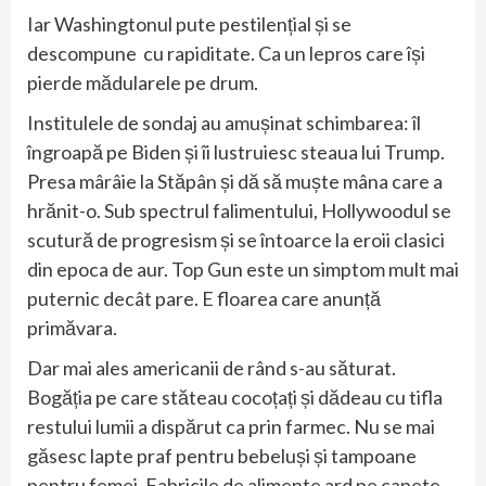
Iar Washingtonul pute pestilențial și se
descompune cu rapiditate. Ca un lepros care își
pierde mădularele pe drum.
Institulele de sondaj au amușinat schimbarea: îl
îngroapă pe Biden și îi lustruiesc steaua lui Trump.
Presa mârâie la Stăpân și dă să muște mâna care a
hrănit-o. Sub spectrul falimentului, Hollywoodul se
scutură de progresism și se întoarce la eroii clasici
din epoca de aur. Top Gun este un simptom mult mai
puternic decât pare. E floarea care anunță
primăvara.
Dar mai ales americanii de rând s-au săturat.
Bogăția pe care stăteau cocoțați și dădeau cu tifla
restului lumii a dispărut ca prin farmec. Nu se mai
găsesc lapte praf pentru bebeluși și tampoane
pentru femei. Fabricile de alimente ard pe capete.