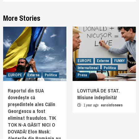
More Stories
EUROPE
Externe
FUNNY
International
Politica
EUROPE
Externe
Politica
Presa
Raportul din SUA
LOVITURĂ DE STAT.
dovedește că
Misiune îndeplinită!
președintele ales Călin
1 year ago
euroinfonews
Georgescu a fost
eliminat fraudulos. TIK
TOK N-A GĂSIT NICI O
DOVADĂ! Elon Musk:
Alegerile din România au