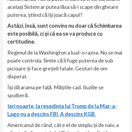
același Sistem ar putea lăsa să-i scape din gheare
puterea, știind că își joacă capul?
Astăzi, însă, sunt convins nu doar că Schimbarea
este posibilă, ci și că ea se va produce cu
certitudine.
Regimul de la Washington a luat-o razna. Nu se mai
poate controla. Simte că îi fuge puterea de sub
picioare și face greșeli fatale. Gesturi de om
disperat.
Își dă arama pe față. Măștile cad. Iluziile se
spulberă.
Ieri noapte, la reședința lui Trump de la Mar-a-
Lago nu a descins FBI. A descins KGB.
Americanul de rând, cât e el de simplu și de naiv, a