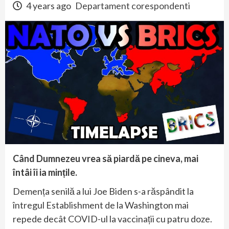
4 years ago
Departament corespondenti
Când Dumnezeu vrea să piardă pe cineva, mai
întâi îi ia mințile.
Demența senilă a lui Joe Biden s-a răspândit la
întregul Establishment de la Washington mai
repede decât COVID-ul la vaccinații cu patru doze.