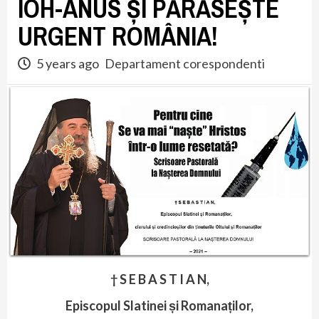
IOH-ANUS ȘI PĂRĂSEȘTE
URGENT ROMÂNIA!
5 years ago
Departament corespondenti
† S E B A S T I A N,
Episcopul Slatinei și Romanaților,