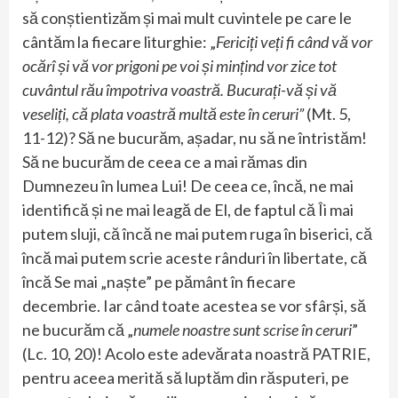
să conștientizăm și mai mult cuvintele pe care le
cântăm la fiecare liturghie: „
Fericiți veți fi când vă vor
ocărî și vă vor prigoni pe voi și mințind vor zice tot
cuvântul rău împotriva voastră. Bucurați-vă și vă
veseliți, că plata voastră multă este în ceruri”
(Mt. 5,
11-12)? Să ne bucurăm, așadar, nu să ne întristăm!
Să ne bucurăm de ceea ce a mai rămas din
Dumnezeu în lumea Lui! De ceea ce, încă, ne mai
identifică și ne mai leagă de El, de faptul că Îi mai
putem sluji, că încă ne mai putem ruga în biserici, că
încă mai putem scrie aceste rânduri în libertate, că
încă Se mai „naște” pe pământ în fiecare
decembrie. Iar când toate acestea se vor sfârși, să
ne bucurăm că „
numele noastre sunt scrise în ceruri
”
(Lc. 10, 20)! Acolo este adevărata noastră PATRIE,
pentru aceea merită să luptăm din răsputeri, pe