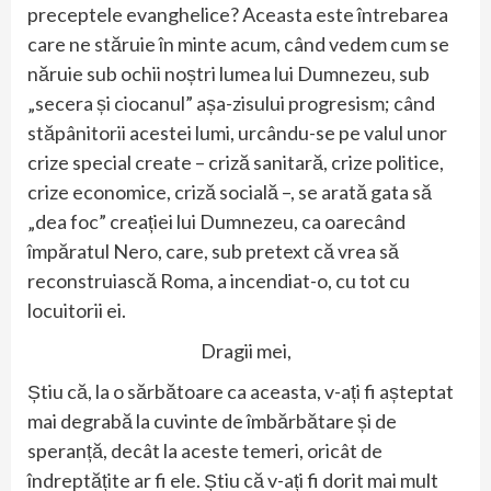
preceptele evanghelice? Aceasta este întrebarea
care ne stăruie în minte acum, când vedem cum se
năruie sub ochii noștri lumea lui Dumnezeu, sub
„secera și ciocanul” așa-zisului progresism; când
stăpânitorii acestei lumi, urcându-se pe valul unor
crize special create – criză sanitară, crize politice,
crize economice, criză socială –, se arată gata să
„dea foc” creației lui Dumnezeu, ca oarecând
împăratul Nero, care, sub pretext că vrea să
reconstruiască Roma, a incendiat-o, cu tot cu
locuitorii ei.
Dragii mei,
Știu că, la o sărbătoare ca aceasta, v-ați fi așteptat
mai degrabă la cuvinte de îmbărbătare și de
speranță, decât la aceste temeri, oricât de
îndreptățite ar fi ele. Știu că v-ați fi dorit mai mult