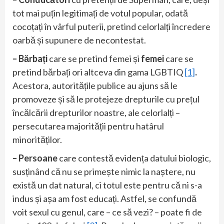
tot mai puțin legitimați de votul popular, odată
cocoțați în vârful puterii, pretind celorlalți încredere
oarbă și supunere de necontestat.
– Bărbați
care se pretind femei și
femei
care se
pretind bărbați ori altceva din gama LGBTIQ
[1]
.
Acestora, autoritățile publice au ajuns să le
promoveze și să le protejeze drepturile cu prețul
încălcării drepturilor noastre, ale celorlalți –
persecutarea majorității pentru hatârul
minorităților.
– Persoane
care contestă evidența datului biologic,
susținând că nu se primește nimic la naștere, nu
există un dat natural, ci totul este pentru că ni s-a
indus și așa am fost educați. Astfel, se confundă
voit sexul cu genul, care – ce să vezi? – poate fi de