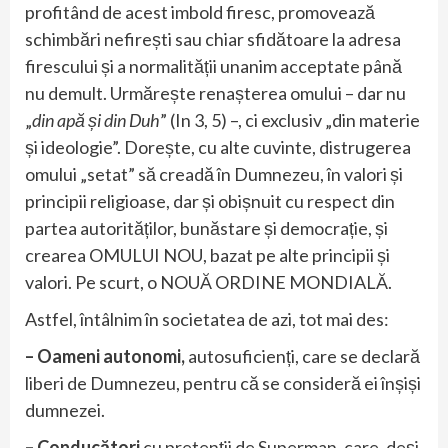
profitând de acest imbold firesc, promovează
schimbări nefirești sau chiar sfidătoare la adresa
firescului și a normalității unanim acceptate până
nu demult. Urmărește renașterea omului – dar nu
„
din apă și din Duh
” (In 3, 5) –, ci exclusiv „din materie
și ideologie”. Dorește, cu alte cuvinte, distrugerea
omului „setat” să creadă în Dumnezeu, în valori și
principii religioase, dar și obișnuit cu respect din
partea autorităților, bunăstare și democrație, și
crearea OMULUI NOU, bazat pe alte principii și
valori. Pe scurt, o NOUĂ ORDINE MONDIALĂ.
Astfel, întâlnim în societatea de azi, tot mai des:
– Oameni autonomi,
autosuficienți, care se declară
liberi de Dumnezeu, pentru că se consideră ei înșiși
dumnezei.
– Conducători
cu pretenții de Superman, care, deși