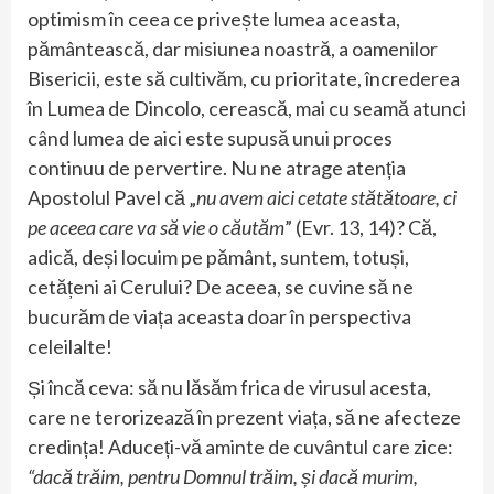
optimism în ceea ce privește lumea aceasta,
pământească, dar misiunea noastră, a oamenilor
Bisericii, este să cultivăm, cu prioritate, încrederea
în Lumea de Dincolo, cerească, mai cu seamă atunci
când lumea de aici este supusă unui proces
continuu de pervertire. Nu ne atrage atenția
Apostolul Pavel că „
nu avem aici cetate stătătoare, ci
pe aceea care va să vie o căutăm
” (Evr. 13, 14)? Că,
adică, deși locuim pe pământ, suntem, totuși,
cetățeni ai Cerului? De aceea, se cuvine să ne
bucurăm de viața aceasta doar în perspectiva
celeilalte!
Și încă ceva: să nu lăsăm frica de virusul acesta,
care ne terorizează în prezent viața, să ne afecteze
credința! Aduceți-vă aminte de cuvântul care zice:
“dacă trăim, pentru Domnul trăim, și dacă murim,