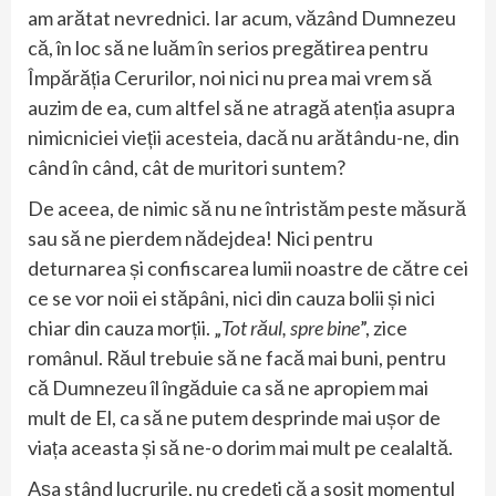
am arătat nevrednici. Iar acum, văzând Dumnezeu
că, în loc să ne luăm în serios pregătirea pentru
Împărăția Cerurilor, noi nici nu prea mai vrem să
auzim de ea, cum altfel să ne atragă atenția asupra
nimicniciei vieții acesteia, dacă nu arătându-ne, din
când în când, cât de muritori suntem?
De aceea, de nimic să nu ne întristăm peste măsură
sau să ne pierdem nădejdea! Nici pentru
deturnarea și confiscarea lumii noastre de către cei
ce se vor noii ei stăpâni, nici din cauza bolii și nici
chiar din cauza morții. „
Tot răul, spre bine
”, zice
românul. Răul trebuie să ne facă mai buni, pentru
că Dumnezeu îl îngăduie ca să ne apropiem mai
mult de El, ca să ne putem desprinde mai ușor de
viața aceasta și să ne-o dorim mai mult pe cealaltă.
Așa stând lucrurile, nu credeți că a sosit momentul