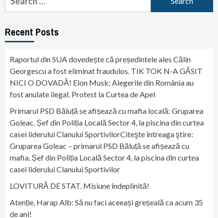
for:
Recent Posts
Raportul din SUA dovedește că președintele ales Călin
Georgescu a fost eliminat fraudulos. TIK TOK N-A GĂSIT
NICI O DOVADĂ! Elon Musk: Alegerile din România au
fost anulate ilegal. Protest la Curtea de Apel
Primarul PSD Băluță se afișează cu mafia locală: Gruparea
Goleac. Șef din Poliția Locală Sector 4, la piscina din curtea
casei liderului Clanului SportivilorCiteşte întreaga ştire:
Gruparea Goleac – primarul PSD Băluță se afișează cu
mafia. Șef din Poliția Locală Sector 4, la piscina din curtea
casei liderului Clanului Sportivilor
LOVITURĂ DE STAT. Misiune îndeplinită!
Atenție, Harap Alb: Să nu faci aceeași greșeală ca acum 35
de ani!