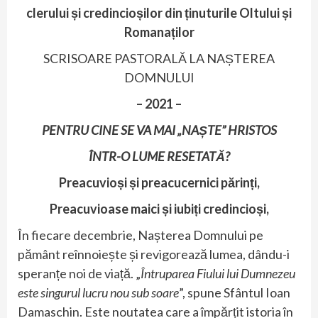
clerului și credincioșilor din ținuturile Oltului și
Romanaților
SCRISOARE PASTORALĂ LA NAȘTEREA
DOMNULUI
– 2021 –
PENTRU CINE SE VA MAI „NAȘTE” HRISTOS
ÎNTR-O LUME RESETATĂ?
Preacuvioși și preacucernici părinți,
Preacuvioase maici și iubiți credincioși,
În fiecare decembrie, Nașterea Domnului pe
pământ reînnoiește și revigorează lumea, dându-i
speranțe noi de viață. „
Întruparea Fiului lui Dumnezeu
este singurul lucru nou sub soare
”, spune Sfântul Ioan
Damaschin. Este noutatea care a împărțit istoria în