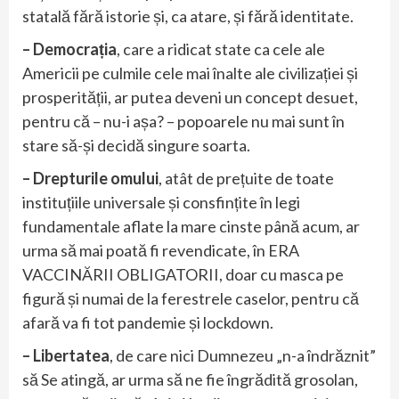
statală fără istorie și, ca atare, și fără identitate.
– Democrația
, care a ridicat state ca cele ale
Americii pe culmile cele mai înalte ale civilizației și
prosperității, ar putea deveni un concept desuet,
pentru că – nu-i așa? – popoarele nu mai sunt în
stare să-și decidă singure soarta.
– Drepturile omului
, atât de prețuite de toate
instituțiile universale și consfințite în legi
fundamentale aflate la mare cinste până acum, ar
urma să mai poată fi revendicate, în ERA
VACCINĂRII OBLIGATORII, doar cu masca pe
figură și numai de la ferestrele caselor, pentru că
afară va fi tot pandemie și lockdown.
– Libertatea
, de care nici Dumnezeu „n-a îndrăznit”
să Se atingă, ar urma să ne fie îngrădită grosolan,