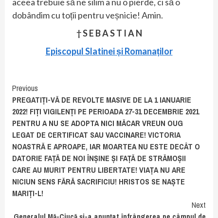
aceea trebuie să ne silim a nu o pierde, ci să o
dobândim cu toții pentru veșnicie! Amin.
† S E B A S T I A N
Episcopul Slatinei și Romanaților
Continue
Previous
PREGATIȚI-VĂ DE REVOLTE MASIVE DE LA 1 IANUARIE
Reading
2022! FIȚI VIGILENȚI PE PERIOADA 27-31 DECEMBRIE 2021
PENTRU A NU SE ADOPTA NICI MĂCAR VREUN OUG
LEGAT DE CERTIFICAT SAU VACCINARE! VICTORIA
NOASTRĂ E APROAPE, IAR MOARTEA NU ESTE DECÂT O
DATORIE FAȚĂ DE NOI ÎNȘINE ȘI FAȚĂ DE STRĂMOȘII
CARE AU MURIT PENTRU LIBERTATE! VIAȚA NU ARE
NICIUN SENS FĂRĂ SACRIFICIU! HRISTOS SE NAȘTE
MARIȚI-L!
Next
Generalul Mă-Ciucă și-a anunțat înfrângerea pe câmpul de