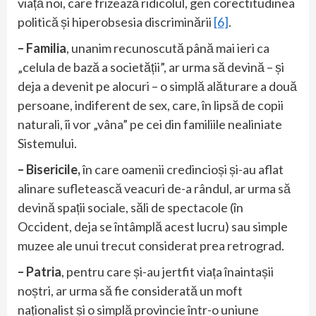
viață noi, care frizează ridicolul, gen corectitudinea
politică și hiperobsesia discriminării
[6]
.
– Familia
, unanim recunoscută până mai ieri ca
„celula de bază a societății”, ar urma să devină – și
deja a devenit pe alocuri – o simplă alăturare a două
persoane, indiferent de sex, care, în lipsă de copii
naturali, îi vor „vâna” pe cei din familiile nealiniate
Sistemului.
– Bisericile,
în care oamenii credincioși și-au aflat
alinare sufletească veacuri de-a rândul, ar urma să
devină spații sociale, săli de spectacole (în
Occident, deja se întâmplă acest lucru) sau simple
muzee ale unui trecut considerat prea retrograd.
– Patria
, pentru care și-au jertfit viața înaintașii
noștri, ar urma să fie considerată un moft
naționalist și o simplă provincie într-o uniune