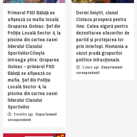
Primarul PSD Băluță se
Dormi liniștit, clanul
afișează cu mafia locală:
Ciolacu prosperă pentru
Gruparea Goleac. Șef din
tine. Calea sigură pentru
Poliția Locală Sector 4, la
dezvoltarea afacerilor de
piscina din curtea casei
partid și protejarea lor
liderului Clanului
prin interlopi. România a
SportivilorCiteşte
căzut pradă grupurilor
întreaga ştire: Gruparea
politice infracționale.
Goleac – primarul PSD
2 years ago
Departament
Băluță se afișează cu
corespondenti
mafia. Șef din Poliția
Locală Sector 4, la
piscina din curtea casei
liderului Clanului
Sportivilor
9 months ago
Departament
corespondenti