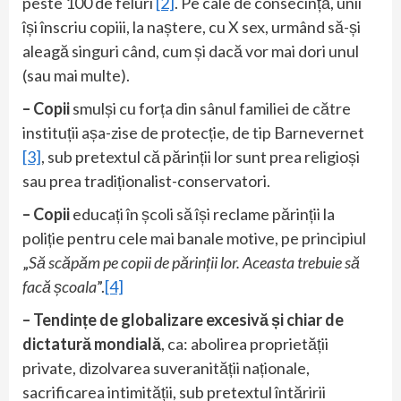
peste 100 de feluri
[2]
. Pe cale de consecință, unii
își înscriu copiii, la naștere, cu X sex, urmând să-și
aleagă singuri când, cum și dacă vor mai dori unul
(sau mai multe).
– Copii
smulși cu forța din sânul familiei de către
instituții așa-zise de protecție, de tip Barnevernet
[3]
, sub pretextul că părinții lor sunt prea religioși
sau prea tradiționalist-conservatori.
– Copii
educați în școli să își reclame părinții la
poliție pentru cele mai banale motive, pe principiul
„
Să scăpăm pe copii de părinții lor. Aceasta trebuie să
facă școala
”.
[4]
– Tendințe de globalizare excesivă și chiar de
dictatură mondială
, ca: abolirea proprietății
private, dizolvarea suveranității naționale,
sacrificarea intimității, sub pretextul întăririi