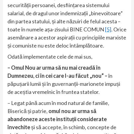
securității persoanei, desființarea sistemului
salarial, de dragul unor indemnizații „binevoitoare”
din partea statului, și alte năzuiri de felul acesta –
toate în numele așa-zisului BINE COMUN
[5]
. Orice
asemănare a acestor aspirații cu principiile marxiste
și comuniste nu este deloc întâmplătoare.
Odată implementate cele de mai sus,
– Omul Nou ar urma să nu mai creadă în
Dumnezeu, ci în cei care l-au făcut „nou” –
în
păpușarii lumii și în guvernanții-marionete impuși
de aceștia vremelnic în fruntea statelor.
– Legat până acum în mod natural de familie,
Biserică și patrie,
omul nou ar urma să
abandoneze aceste instituții considerate
învechite
și să accepte, în schimb, concepte de