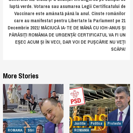
luptă verde. Votarea sau asumarea Legii Certificatului de
Vaccinare este amânată până la anul. Cinste românilor
care au manifestat pentru Libertate la Parlament pe 21
Decembrie 2021! MĂCIUCĂ IA-TE DE MÂNĂ CU IOH-ANUS ȘI
PĂRĂSIȚI ROMÂNIA DE URGENȚĂ! CERTIFICATUL VA FI UN
EȘEC ACUM ȘI ÎN VECI, DAR VOI DE PUȘCĂRIE NU VEȚI
SCĂPA!
More Stories
Justitie
Politica
Proteste
ROMANIA
Stiri
ROMANIA