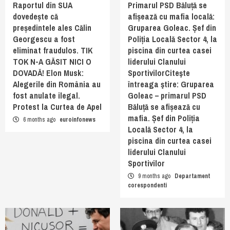
Raportul din SUA
Primarul PSD Băluță se
dovedește că
afișează cu mafia locală:
președintele ales Călin
Gruparea Goleac. Șef din
Georgescu a fost
Poliția Locală Sector 4, la
eliminat fraudulos. TIK
piscina din curtea casei
TOK N-A GĂSIT NICI O
liderului Clanului
DOVADĂ! Elon Musk:
SportivilorCiteşte
Alegerile din România au
întreaga ştire: Gruparea
fost anulate ilegal.
Goleac – primarul PSD
Protest la Curtea de Apel
Băluță se afișează cu
mafia. Șef din Poliția
6 months ago
euroinfonews
Locală Sector 4, la
piscina din curtea casei
liderului Clanului
Sportivilor
9 months ago
Departament
corespondenti