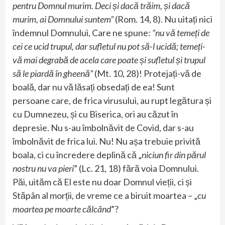
pentru Domnul murim. Deci și dacă trăim, și dacă
murim, ai Domnului suntem”
(Rom. 14, 8). Nu uitați nici
îndemnul Domnului, Care ne spune:
“nu vă temeți de
cei ce ucid trupul, dar sufletul nu pot să-l ucidă; temeți-
vă mai degrabă de acela care poate și sufletul și trupul
să le piardă în gheenă”
(Mt. 10, 28)! Protejați-vă de
boală, dar nu vă lăsați obsedați de ea! Sunt
persoane care, de frica virusului, au rupt legătura și
cu Dumnezeu, și cu Biserica, ori au căzut în
depresie. Nu s-au îmbolnăvit de Covid, dar s-au
îmbolnăvit de frica lui. Nu! Nu așa trebuie privită
boala, ci cu încredere deplină că „
niciun fir din părul
nostru nu va pieri
” (Lc. 21, 18) fără voia Domnului.
Păi, uităm că El este nu doar Domnul vieții, ci și
Stăpân al morții, de vreme ce a biruit moartea – „
cu
moartea pe moarte călcând
”?