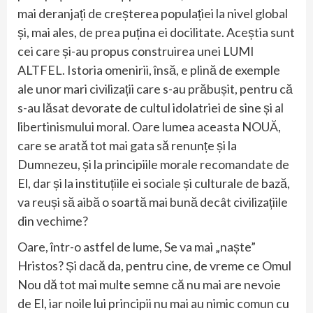
mai deranjați de creșterea populației la nivel global
și, mai ales, de prea puțina ei docilitate. Aceștia sunt
cei care și-au propus construirea unei LUMI
ALTFEL. Istoria omenirii, însă, e plină de exemple
ale unor mari civilizații care s-au prăbușit, pentru că
s-au lăsat devorate de cultul idolatriei de sine și al
libertinismului moral. Oare lumea aceasta NOUĂ,
care se arată tot mai gata să renunțe și la
Dumnezeu, și la principiile morale recomandate de
El, dar și la instituțiile ei sociale și culturale de bază,
va reuși să aibă o soartă mai bună decât civilizațiile
din vechime?
Oare, într-o astfel de lume, Se va mai „naște”
Hristos? Și dacă da, pentru cine, de vreme ce Omul
Nou dă tot mai multe semne că nu mai are nevoie
de El, iar noile lui principii nu mai au nimic comun cu