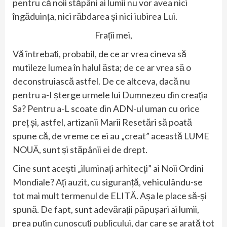
pentru că noii stăpâni ai lumii nu vor avea nici
îngăduința, nici răbdarea și nici iubirea Lui.
Frații mei,
Vă întrebați, probabil, de ce ar vrea cineva să
mutileze lumea în halul ăsta; de ce ar vrea să o
deconstruiască astfel. De ce altceva, dacă nu
pentru a-I șterge urmele lui Dumnezeu din creația
Sa? Pentru a-L scoate din ADN-ul uman cu orice
preț și, astfel, artizanii Marii Resetări să poată
spune că, de vreme ce ei au „creat” această LUME
NOUĂ, sunt și stăpânii ei de drept.
Cine sunt acești „iluminați arhitecți” ai Noii Ordini
Mondiale? Ați auzit, cu siguranță, vehiculându-se
tot mai mult termenul de ELITĂ. Așa le place să-și
spună. De fapt, sunt adevărații păpușari ai lumii,
prea puțin cunoscuți publicului, dar care se arată tot