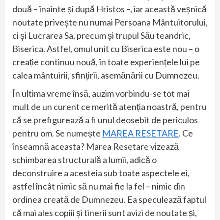
două – înainte și după Hristos –, iar această veșnică
noutate privește nu numai Persoana Mântuitorului,
ci și Lucrarea Sa, precum și trupul Său teandric,
Biserica. Astfel, omul unit cu Biserica este nou – o
creație continuu nouă, în toate experiențele lui pe
calea mântuirii, sfințirii, asemănării cu Dumnezeu.
În ultima vreme însă, auzim vorbindu-se tot mai
mult de un curent ce merită atenția noastră, pentru
că se prefigurează a fi unul deosebit de periculos
pentru om. Se numește
MAREA RESETARE
. Ce
înseamnă aceasta? Marea Resetare vizează
schimbarea structurală a lumii, adică o
deconstruire a acesteia sub toate aspectele ei,
astfel încât nimic să nu mai fie la fel – nimic din
ordinea creată de Dumnezeu. Ea speculează faptul
că mai ales copiii și tinerii sunt avizi de noutate și,