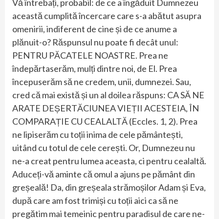
Vă întrebați, probabil: de ce a îngăduit Dumnezeu
această cumplită încercare care s-a abătut asupra
omenirii, indiferent de cine și de ce anume a
plănuit-o? Răspunsul nu poate fi decât unul:
PENTRU PĂCATELE NOASTRE. Prea ne
îndepărtaserăm, mulți dintre noi, de El. Prea
începuserăm să ne credem, unii, dumnezei. Sau,
cred că mai există și un al doilea răspuns: CA SĂ NE
ARATE DEȘERTĂCIUNEA VIEȚII ACESTEIA, ÎN
COMPARAȚIE CU CEALALTĂ (Eccles. 1, 2). Prea
ne lipiserăm cu toții inima de cele pământești,
uitând cu totul de cele cerești. Or, Dumnezeu nu
ne-a creat pentru lumea aceasta, ci pentru cealaltă.
Aduceți-vă aminte că omul a ajuns pe pământ din
greșeală! Da, din greșeala strămoșilor Adam și Eva,
după care am fost trimiși cu toții aici ca să ne
pregătim mai temeinic pentru paradisul de care ne-