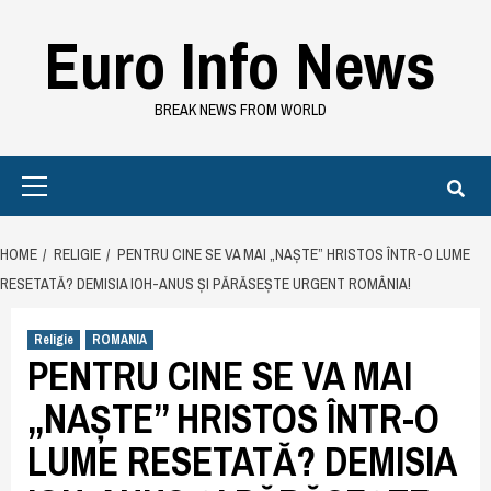
Skip
Euro Info News
to
content
BREAK NEWS FROM WORLD
Primary
Menu
HOME
RELIGIE
PENTRU CINE SE VA MAI „NAȘTE” HRISTOS ÎNTR-O LUME
RESETATĂ? DEMISIA IOH-ANUS ȘI PĂRĂSEȘTE URGENT ROMÂNIA!
Religie
ROMANIA
PENTRU CINE SE VA MAI
„NAȘTE” HRISTOS ÎNTR-O
LUME RESETATĂ? DEMISIA