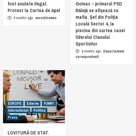
fost anulate ilegal.
Goleac – primarul PSD
Protest la Curtea de Apel
Băluță se afișează cu
mafia. Șef din Poliția
6 months ago
euroinfonews
Locală Sector 4, la
piscina din curtea casei
liderului Clanului
Sportivilor
9 months ago
Departament
corespondenti
EUROPE
Externe
FUNNY
International
Politica
Presa
LOVITURĂ DE STAT.