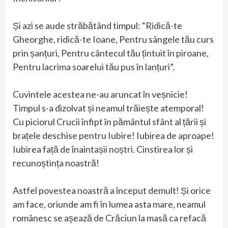
Și azi se aude străbătând timpul: “Ridică-te
Gheorghe, ridică-te Ioane, Pentru sângele tău curs
prin șanțuri, Pentru cântecul tău țintuit în piroane,
Pentru lacrima soarelui tău pus în lanțuri”.
Cuvintele acestea ne-au aruncat în veșnicie!
Timpul s-a dizolvat și neamul trăiește atemporal!
Cu piciorul Crucii înfipt în pământul sfânt al țării și
brațele deschise pentru Iubire! Iubirea de aproape!
Iubirea față de înaintașii noștri. Cinstirea lor și
recunoștința noastră!
Astfel povestea noastră a început demult! Și orice
am face, oriunde am fi în lumea asta mare, neamul
românesc se așează de Crăciun la masă ca refacă