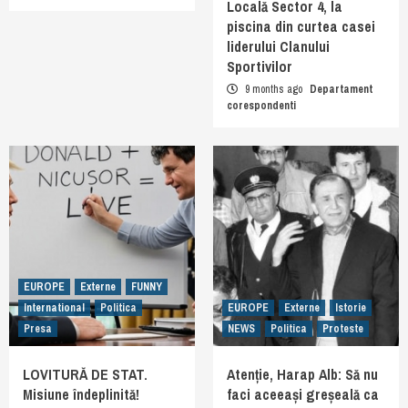
Locală Sector 4, la
piscina din curtea casei
liderului Clanului
Sportivilor
9 months ago
Departament
corespondenti
EUROPE
Externe
FUNNY
International
Politica
EUROPE
Externe
Istorie
Presa
NEWS
Politica
Proteste
LOVITURĂ DE STAT.
Atenție, Harap Alb: Să nu
Misiune îndeplinită!
faci aceeași greșeală ca