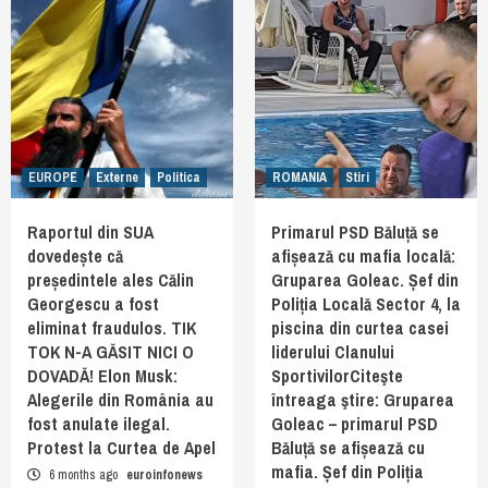
EUROPE
Externe
Politica
ROMANIA
Stiri
Raportul din SUA
Primarul PSD Băluță se
dovedește că
afișează cu mafia locală:
președintele ales Călin
Gruparea Goleac. Șef din
Georgescu a fost
Poliția Locală Sector 4, la
eliminat fraudulos. TIK
piscina din curtea casei
TOK N-A GĂSIT NICI O
liderului Clanului
DOVADĂ! Elon Musk:
SportivilorCiteşte
Alegerile din România au
întreaga ştire: Gruparea
fost anulate ilegal.
Goleac – primarul PSD
Protest la Curtea de Apel
Băluță se afișează cu
mafia. Șef din Poliția
6 months ago
euroinfonews