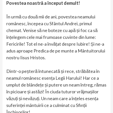
Povestea noastră a început demult!
În urmă cu două mii de ani, povestea neamului
românesc, începea cu Sfântul Andrei, primul
chemat. Venise să ne boteze cu apă și foc ca să
înțelegem cele mai frumoase cuvinte din lume:
Fericirile! Tot el ne-a învățat despre Iubire! Și ne-a
adus aproape Predica de pe munte a Mântuitorului
nostru Iisus Hristos.
Dintr-o peșteră întunecată și rece, străbătea în
neamul românesc esența Legii Harului! Har ce a
umplut de blândețe și putere un neam întreg, rămas
în picioare și astăzi! În ciuda tuturor vrăjmașilor
văzuți și nevăzuți. Un neam care a înțeles esența
suferinței mântuirii ce a culminat cu Sfinții
Închisorilor!