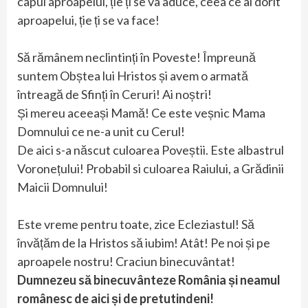
capul aproapelui, ție ți se va aduce, ceea ce ai dorit
aproapelui, ție ți se va face!
Să rămânem neclintinți în Poveste! Împreună
suntem Obștea lui Hristos și avem o armată
întreagă de Sfinți în Ceruri! Ai noștri!
Și mereu aceeași Mamă! Ce este veșnic Mama
Domnului ce ne-a unit cu Cerul!
De aici s-a născut culoarea Poveștii. Este albastrul
Voronețului! Probabil si culoarea Raiului, a Grădinii
Maicii Domnului!
Este vreme pentru toate, zice Ecleziastul! Să
învățăm de la Hristos să iubim! Atât! Pe noi și pe
aproapele nostru! Craciun binecuvântat!
Dumnezeu să binecuvânteze România și neamul
românesc de aici și de pretutindeni!