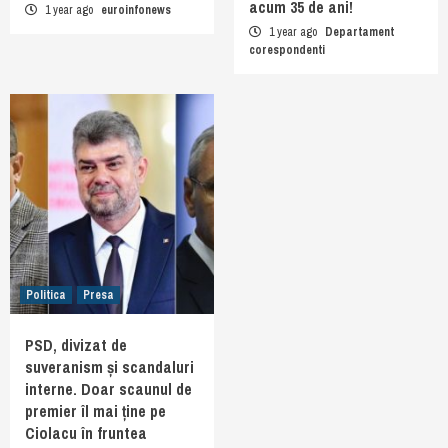
acum 35 de ani!
1 year ago
euroinfonews
1 year ago
Departament
corespondenti
Politica
Presa
PSD, divizat de
suveranism și scandaluri
interne. Doar scaunul de
premier îl mai ține pe
Ciolacu în fruntea