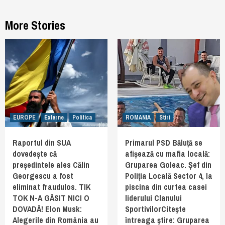
More Stories
EUROPE
Externe
Politica
ROMANIA
Stiri
Raportul din SUA
Primarul PSD Băluță se
dovedește că
afișează cu mafia locală:
președintele ales Călin
Gruparea Goleac. Șef din
Georgescu a fost
Poliția Locală Sector 4, la
eliminat fraudulos. TIK
piscina din curtea casei
TOK N-A GĂSIT NICI O
liderului Clanului
DOVADĂ! Elon Musk:
SportivilorCiteşte
Alegerile din România au
întreaga ştire: Gruparea