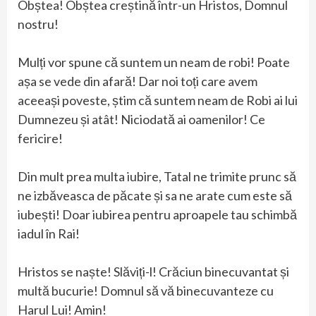
Obștea! Obștea creștină într-un Hristos, Domnul
nostru!
Mulți vor spune că suntem un neam de robi! Poate
așa se vede din afară! Dar noi toți care avem
aceeași poveste, știm că suntem neam de Robi ai lui
Dumnezeu și atât! Niciodată ai oamenilor! Ce
fericire!
Din mult prea multa iubire, Tatal ne trimite prunc să
ne izbăveasca de păcate și sa ne arate cum este să
iubești! Doar iubirea pentru aproapele tau schimbă
iadul în Rai!
Hristos se naște! Slăviți-l! Crăciun binecuvantat și
multă bucurie! Domnul să vă binecuvanteze cu
Harul Lui! Amin!