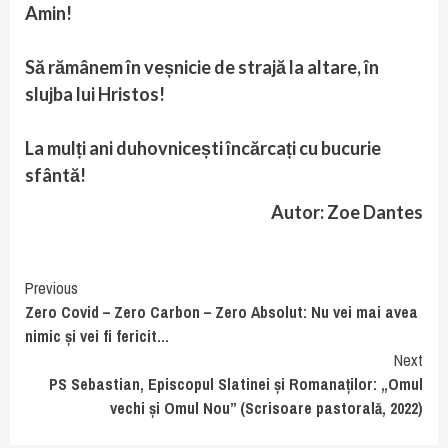
Amin!
Să rămânem în veșnicie de strajă la altare, în
slujba lui Hristos!
La mulți ani duhovnicești încărcați cu bucurie
sfântă!
Autor: Zoe Dantes
Continue
Previous
Zero Covid – Zero Carbon – Zero Absolut: Nu vei mai avea
Reading
nimic și vei fi fericit…
Next
PS Sebastian, Episcopul Slatinei și Romanaților: „Omul
vechi și Omul Nou” (Scrisoare pastorală, 2022)