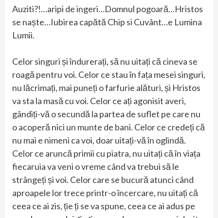
Auziti?!…aripi de ingeri…Domnul pogoară…Hristos
se naște…Iubirea capătă Chip si Cuvânt…e Lumina
Lumii.
Celor singuri și îndurerați, să nu uitați că cineva se
roagă pentru voi. Celor ce stau în fața mesei singuri,
nu lăcrimați, mai puneți o farfurie alături, și Hristos
va sta la masă cu voi. Celor ce ați agonisit averi,
gândiți-vă o secundă la partea de suflet pe care nu
o acoperă nici un munte de bani. Celor ce credeți că
nu mai e nimeni ca voi, doar uitați-vă în oglindă.
Celor ce aruncă primii cu piatra, nu uitați că în viața
fiecaruia va veni o vreme când va trebui să le
strângeți și voi. Celor care se bucură atunci când
aproapele lor trece printr-o încercare, nu uitați că
ceea ce ai zis, ție ți se va spune, ceea ce ai adus pe