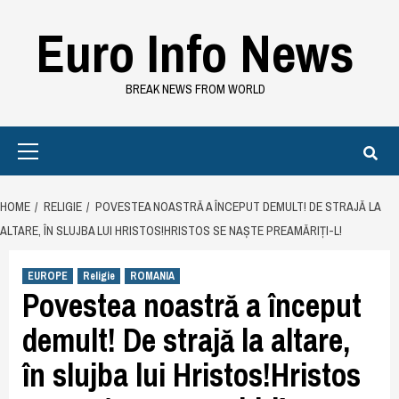
Skip
Euro Info News
to
content
BREAK NEWS FROM WORLD
Primary
Menu
HOME
RELIGIE
POVESTEA NOASTRĂ A ÎNCEPUT DEMULT! DE STRAJĂ LA
ALTARE, ÎN SLUJBA LUI HRISTOS!HRISTOS SE NAȘTE PREAMĂRIȚI-L!
EUROPE
Religie
ROMANIA
Povestea noastră a început
demult! De strajă la altare,
în slujba lui Hristos!Hristos