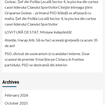
Goleac. Șef din Poliția Locală Sector 4, la piscina din curtea
casei liderului Clanului SportivilorCiteşte întreaga ştire:
Gruparea Goleac – primarul PSD Băluță se afișează cu
mafia. Șef din Poliția Locală Sector 4, la piscina din curtea
casei liderului Clanului Sportivilor
LOVITURĂ DE STAT. Misiune îndeplinită!
Atenție, Harap Alb: Să nu faci aceeași greșeală ca acum 35
de ani!
PSD, divizat de suveranism și scandaluri interne. Doar
scaunul de premier îl mai ține pe Ciolacu în fruntea
partidului. PSD se destramă din interior.
Archives
February 2026
October 2025