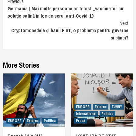
Continue
Previous
Germania | Mai multe persoane ar fi fost „vaccinate” cu
Reading
soluție salină în loc de serul anti-Covid-19
Next
Cryptomonedele și banii FIAT, o problemă pentru guverne
și bănci?
More Stories
EUROPE
Externe
FUNNY
International
Politica
EUROPE
Externe
Politica
Presa
Raportul din SUA
LOVITURĂ DE STAT.