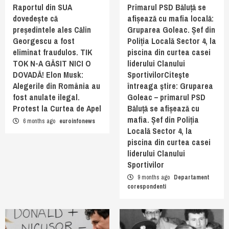
Raportul din SUA
Primarul PSD Băluță se
dovedește că
afișează cu mafia locală:
președintele ales Călin
Gruparea Goleac. Șef din
Georgescu a fost
Poliția Locală Sector 4, la
eliminat fraudulos. TIK
piscina din curtea casei
TOK N-A GĂSIT NICI O
liderului Clanului
DOVADĂ! Elon Musk:
SportivilorCiteşte
Alegerile din România au
întreaga ştire: Gruparea
fost anulate ilegal.
Goleac – primarul PSD
Protest la Curtea de Apel
Băluță se afișează cu
mafia. Șef din Poliția
6 months ago
euroinfonews
Locală Sector 4, la
piscina din curtea casei
liderului Clanului
Sportivilor
9 months ago
Departament
corespondenti