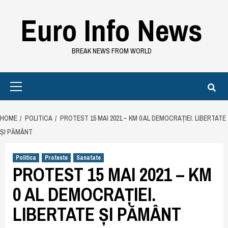
Skip
Euro Info News
to
content
BREAK NEWS FROM WORLD
Primary
Menu
HOME
POLITICA
PROTEST 15 MAI 2021 – KM 0 AL DEMOCRAȚIEI. LIBERTATE
ȘI PĂMÂNT
Politica
Proteste
Sanatate
PROTEST 15 MAI 2021 – KM
0 AL DEMOCRAȚIEI.
LIBERTATE ȘI PĂMÂNT