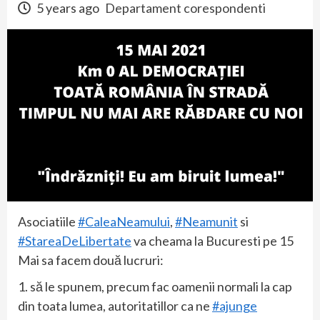
5 years ago
Departament corespondenti
Asociatiile
#CaleaNeamului
,
#Neamunit
si
#StareaDeLibertate
va cheama la Bucuresti pe 15
Mai sa facem două lucruri:
1. să le spunem, precum fac oamenii normali la cap
din toata lumea, autoritatillor ca ne
#ajunge