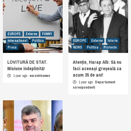
EUROPE
Externe
FUNNY
International
Politica
EUROPE
Externe
Istorie
Presa
NEWS
Politica
Proteste
LOVITURĂ DE STAT.
Atenție, Harap Alb: Să nu
Misiune îndeplinită!
faci aceeași greșeală ca
acum 35 de ani!
1 year ago
euroinfonews
1 year ago
Departament
corespondenti