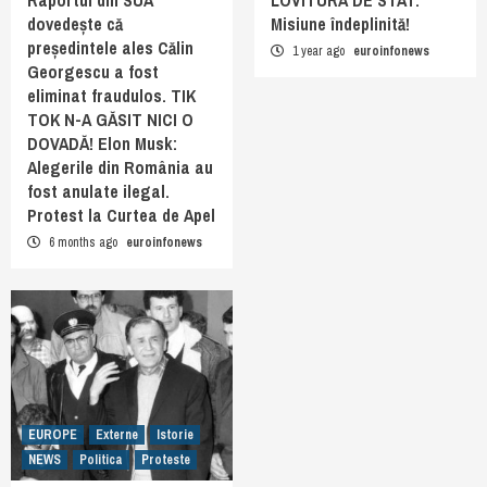
dovedește că
Misiune îndeplinită!
președintele ales Călin
1 year ago
euroinfonews
Georgescu a fost
eliminat fraudulos. TIK
TOK N-A GĂSIT NICI O
DOVADĂ! Elon Musk:
Alegerile din România au
fost anulate ilegal.
Protest la Curtea de Apel
6 months ago
euroinfonews
EUROPE
Externe
Istorie
NEWS
Politica
Proteste