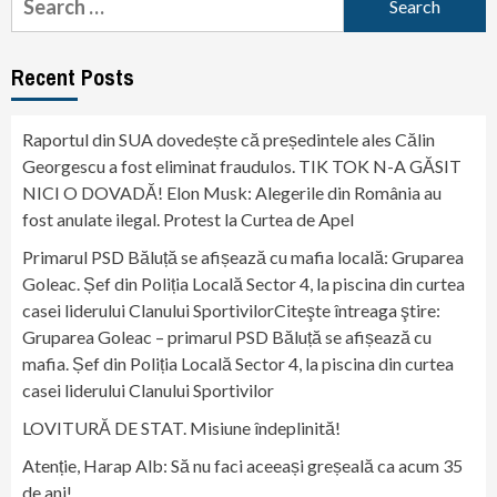
for:
Recent Posts
Raportul din SUA dovedește că președintele ales Călin
Georgescu a fost eliminat fraudulos. TIK TOK N-A GĂSIT
NICI O DOVADĂ! Elon Musk: Alegerile din România au
fost anulate ilegal. Protest la Curtea de Apel
Primarul PSD Băluță se afișează cu mafia locală: Gruparea
Goleac. Șef din Poliția Locală Sector 4, la piscina din curtea
casei liderului Clanului SportivilorCiteşte întreaga ştire:
Gruparea Goleac – primarul PSD Băluță se afișează cu
mafia. Șef din Poliția Locală Sector 4, la piscina din curtea
casei liderului Clanului Sportivilor
LOVITURĂ DE STAT. Misiune îndeplinită!
Atenție, Harap Alb: Să nu faci aceeași greșeală ca acum 35
de ani!