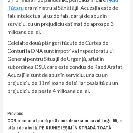
Tătaru
era ministru al Sănătății. Acuzația este de
fals intelectual și uz de fals, dar și de abuz în
serviciu, cu un prejudiciu estimat de aproape 3
milioane de lei.
Celelalte două plângeri făcute de Curtea de
Conturi la DNA sunt împotriva Inspectoratului
General pentru Situații de Urgență, aflat în
subordinea DSU, care este condus de Raed Arafat.
Acuzațiile sunt de abuz în serviciu, una cu un
prejudiciu de 11 milioane de lei, iar cealaltă cu un
prejudiciu de peste 4 milioane de lei.
Continue
Previous
CCR a amânat până pe 8 iunie decizia în cazul Legii 55, a
Reading
stării de alertă. PE 8 IUNIE IEȘIM ÎN STRADĂ TOATĂ