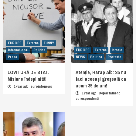
EUROPE
Externe
FUNNY
International
Politica
EUROPE
Externe
Istorie
Presa
NEWS
Politica
Proteste
LOVITURĂ DE STAT.
Atenție, Harap Alb: Să nu
Misiune îndeplinită!
faci aceeași greșeală ca
acum 35 de ani!
1 year ago
euroinfonews
1 year ago
Departament
corespondenti