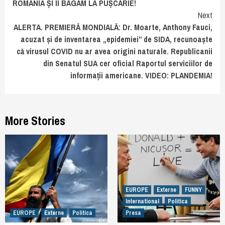
ROMÂNIA ȘI ÎI BĂGĂM LA PUȘCĂRIE!
Next
ALERTA. PREMIERĂ MONDIALĂ: Dr. Moarte, Anthony Fauci,
acuzat și de inventarea „epidemiei” de SIDA, recunoaște
că virusul COVID nu ar avea origini naturale. Republicanii
din Senatul SUA cer oficial Raportul serviciilor de
informații americane. VIDEO: PLANDEMIA!
More Stories
EUROPE
Externe
FUNNY
International
Politica
EUROPE
Externe
Politica
Presa