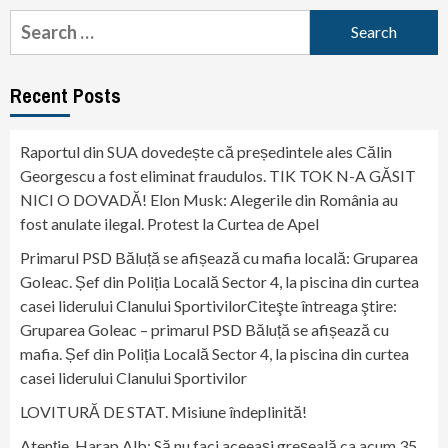
Search
for:
Recent Posts
Raportul din SUA dovedește că președintele ales Călin
Georgescu a fost eliminat fraudulos. TIK TOK N-A GĂSIT
NICI O DOVADĂ! Elon Musk: Alegerile din România au
fost anulate ilegal. Protest la Curtea de Apel
Primarul PSD Băluță se afișează cu mafia locală: Gruparea
Goleac. Șef din Poliția Locală Sector 4, la piscina din curtea
casei liderului Clanului SportivilorCiteşte întreaga ştire:
Gruparea Goleac – primarul PSD Băluță se afișează cu
mafia. Șef din Poliția Locală Sector 4, la piscina din curtea
casei liderului Clanului Sportivilor
LOVITURĂ DE STAT. Misiune îndeplinită!
Atenție, Harap Alb: Să nu faci aceeași greșeală ca acum 35