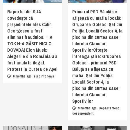
Raportul din SUA
Primarul PSD Băluță se
dovedește că
afișează cu mafia locală:
președintele ales Călin
Gruparea Goleac. Șef din
Georgescu a fost
Poliția Locală Sector 4, la
eliminat fraudulos. TIK
piscina din curtea casei
TOK N-A GĂSIT NICI O
liderului Clanului
DOVADĂ! Elon Musk:
SportivilorCiteşte
Alegerile din România au
întreaga ştire: Gruparea
fost anulate ilegal.
Goleac – primarul PSD
Protest la Curtea de Apel
Băluță se afișează cu
mafia. Șef din Poliția
6 months ago
euroinfonews
Locală Sector 4, la
piscina din curtea casei
liderului Clanului
Sportivilor
9 months ago
Departament
corespondenti