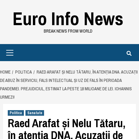
Skip
Euro Info News
to
content
BREAK NEWS FROM WORLD
Primary
Menu
HOME
POLITICA
RAED ARAFAT ȘI NELU TĂTARU, ÎN ATENȚIA DNA. ACUZAȚII
DE ABUZ ÎN SERVICIU, FALS INTELECTUAL ȘI UZ DE FALS ÎN PERIOADA
PANDEMIEI. PREJUDICIUL, ESTIMAT LA PESTE 18 MILIOANE DE LEI. IOHANNIS
URMEZI!
Politica
Sanatate
Raed Arafat și Nelu Tătaru,
în atenția DNA. Acuzații de