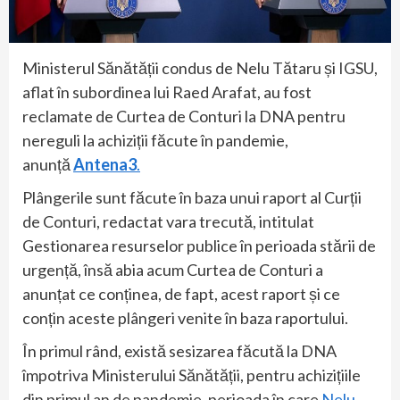
Ministerul Sănătății condus de Nelu Tătaru și IGSU,
aflat în subordinea lui Raed Arafat, au fost
reclamate de Curtea de Conturi la DNA pentru
nereguli la achiziții făcute în pandemie,
anunță
Antena3
.
Plângerile sunt făcute în baza unui raport al Curții
de Conturi, redactat vara trecută, intitulat
Gestionarea resurselor publice în perioada stării de
urgență, însă abia acum Curtea de Conturi a
anunțat ce conținea, de fapt, acest raport și ce
conțin aceste plângeri venite în baza raportului.
În primul rând, există sesizarea făcută la DNA
împotriva Ministerului Sănătății, pentru achizițiile
din primul an de pandemie, perioada în care
Nelu