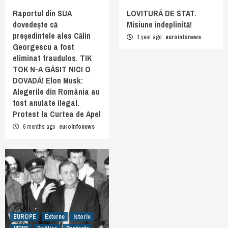
Raportul din SUA
LOVITURĂ DE STAT.
dovedește că
Misiune îndeplinită!
președintele ales Călin
1 year ago
euroinfonews
Georgescu a fost
eliminat fraudulos. TIK
TOK N-A GĂSIT NICI O
DOVADĂ! Elon Musk:
Alegerile din România au
fost anulate ilegal.
Protest la Curtea de Apel
6 months ago
euroinfonews
EUROPE
Externe
Istorie